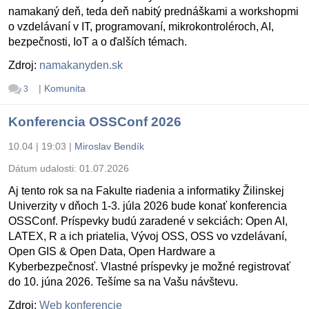
namakaný deň, teda deň nabitý prednáškami a workshopmi
o vzdelávaní v IT, programovaní, mikrokontroléroch, AI,
bezpečnosti, IoT a o ďalších témach.
Zdroj:
namakanyden.sk
|
Komunita
3
Konferencia OSSConf 2026
10.04 | 19:03
|
Miroslav Bendík
Dátum udalosti:
01.07.2026
Aj tento rok sa na Fakulte riadenia a informatiky Žilinskej
Univerzity v dňoch 1-3. júla 2026 bude konať konferencia
OSSConf. Príspevky budú zaradené v sekciách: Open AI,
LATEX, R a ich priatelia, Vývoj OSS, OSS vo vzdelávaní,
Open GIS & Open Data, Open Hardware a
Kyberbezpečnosť. Vlastné príspevky je možné registrovať
do 10. júna 2026. Tešíme sa na Vašu návštevu.
Zdroj:
Web konferencie