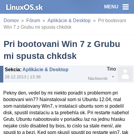
MENU
Domov
Fórum
Aplikácie & Desktop
Pri bootovani
Win 7 z Grubu mi spusta chkdsk
Pri bootovani Win 7 z Grubu
mi spusta chkdsk
Tino
Sekcia
:
Aplikácie & Desktop
28.12.2013 | 13:38
Návštevník
Pekny den, vedel by mi niekto poradit s problemom pri
bootovani win7? Nainstaloval som si Ubuntu 12.04, mal
som naistalovany Win7, v instalacii ubuntu som si podelil
disk, spustil instalaciu a ta prebehla ok. Pri restarte nabehol
Grub, Ubuntu nabootovalo v poriadku /az na jednu hlasku
nejake cislo disabled by bios, to cislo sa stale meni/, ale
spusti to a bezi. Ked som skusil spustit po restarte win7, tak