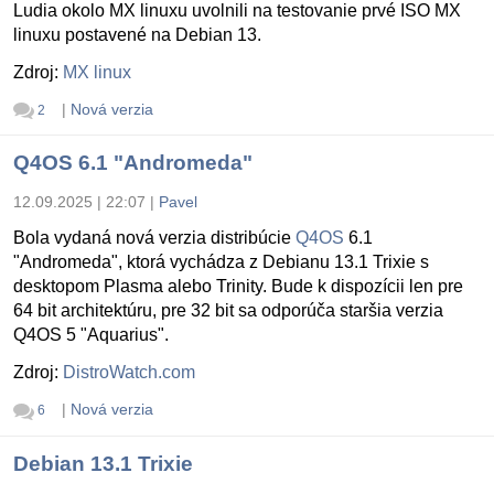
Ludia okolo MX linuxu uvolnili na testovanie prvé ISO MX
linuxu postavené na Debian 13.
Zdroj:
MX linux
|
Nová verzia
2
Q4OS 6.1 "Andromeda"
12.09.2025 | 22:07
|
Pavel
Bola vydaná nová verzia distribúcie
Q4OS
6.1
"Andromeda", ktorá vychádza z Debianu 13.1 Trixie s
desktopom Plasma alebo Trinity. Bude k dispozícii len pre
64 bit architektúru, pre 32 bit sa odporúča staršia verzia
Q4OS 5 "Aquarius".
Zdroj:
DistroWatch.com
|
Nová verzia
6
Debian 13.1 Trixie