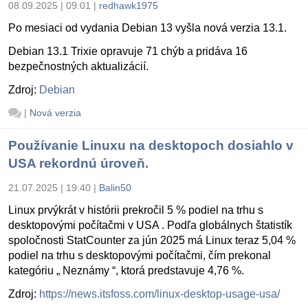
08.09.2025 | 09:01
|
redhawk1975
Po mesiaci od vydania Debian 13 vyšla nová verzia 13.1.
Debian 13.1 Trixie opravuje 71 chýb a pridáva 16
bezpečnostných aktualizácií.
Zdroj:
Debian
|
Nová verzia
Používanie Linuxu na desktopoch dosiahlo v
USA rekordnú úroveň.
21.07.2025 | 19:40
|
Balin50
Linux prvýkrát v histórii prekročil 5 % podiel na trhu s
desktopovými počítačmi v USA . Podľa globálnych štatistík
spoločnosti StatCounter za jún 2025 má Linux teraz 5,04 %
podiel na trhu s desktopovými počítačmi, čím prekonal
kategóriu „ Neznámy “, ktorá predstavuje 4,76 %.
Zdroj:
https://news.itsfoss.com/linux-desktop-usage-usa/