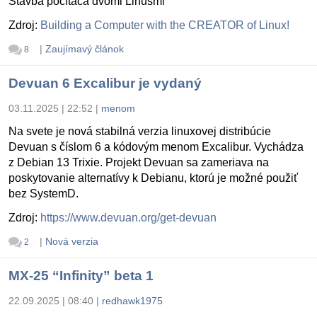
Stavba počítača dvomi Linusmi
Zdroj:
Building a Computer with the CREATOR of Linux!
|
Zaujímavý článok
8
Devuan 6 Excalibur je vydaný
03.11.2025 | 22:52
|
menom
Na svete je nová stabilná verzia linuxovej distribúcie
Devuan s číslom 6 a kódovým menom Excalibur. Vychádza
z Debian 13 Trixie. Projekt Devuan sa zameriava na
poskytovanie alternatívy k Debianu, ktorú je možné použiť
bez SystemD.
Zdroj:
https://www.devuan.org/get-devuan
|
Nová verzia
2
MX-25 “Infinity” beta 1
22.09.2025 | 08:40
|
redhawk1975