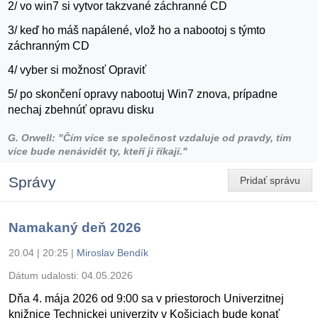
2/ vo win7 si vytvor takzvané záchranné CD
3/ keď ho máš napálené, vlož ho a nabootoj s týmto
záchranným CD
4/ vyber si možnosť Opraviť
5/ po skončení opravy nabootuj Win7 znova, prípadne
nechaj zbehnúť opravu disku
G. Orwell: "Čím více se společnost vzdaluje od pravdy, tím
více bude nenávidět ty, kteří ji říkají."
Správy
Pridať správu
Namakaný deň 2026
20.04 | 20:25
|
Miroslav Bendík
Dátum udalosti:
04.05.2026
Dňa 4. mája 2026 od 9:00 sa v priestoroch Univerzitnej
knižnice Technickej univerzity v Košiciach bude konať