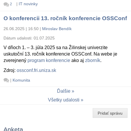
|
IT novinky
2
O konferencii 13. ročník konferencie OSSConf
26.06.2025 | 16:50
|
Miroslav Bendík
Dátum udalosti:
01.07.2025
V dňoch 1. – 3. júla 2025 sa na Žilinskej univerzite
uskutoční 13. ročník konferencie OSSConf. Na webe je
zverejnený
program konferencie
ako aj
zborník
.
Zdroj:
ossconf.fri.uniza.sk
|
Komunita
Ďalšie
Všetky udalosti
Pridať správu
Anketa