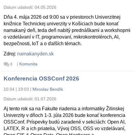
Dátum udalosti:
04.05.2026
Dňa 4. mája 2026 od 9:00 sa v priestoroch Univerzitnej
knižnice Technickej univerzity v Košiciach bude konať
namakaný deň, teda deň nabitý prednáškami a workshopmi
o vzdelávaní v IT, programovaní, mikrokontroléroch, AI,
bezpečnosti, IoT a o ďalších témach.
Zdroj:
namakanyden.sk
|
Komunita
3
Konferencia OSSConf 2026
10.04 | 19:03
|
Miroslav Bendík
Dátum udalosti:
01.07.2026
Aj tento rok sa na Fakulte riadenia a informatiky Žilinskej
Univerzity v dňoch 1-3. júla 2026 bude konať konferencia
OSSConf. Príspevky budú zaradené v sekciách: Open AI,
LATEX, R a ich priatelia, Vývoj OSS, OSS vo vzdelávaní,