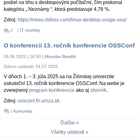
podiel na trhu s desktopovými počítačmi, čím prekonal
kategóriu „ Neznámy “, ktorá predstavuje 4,76 %.
Zdroj:
https://news.itsfoss.com/linux-desktop-usage-usa/
|
IT novinky
2
O konferencii 13. ročník konferencie OSSConf
26.06.2025 | 16:50
|
Miroslav Bendík
Dátum udalosti:
01.07.2025
V dňoch 1. – 3. júla 2025 sa na Žilinskej univerzite
uskutoční 13. ročník konferencie OSSConf. Na webe je
zverejnený
program konferencie
ako aj
zborník
.
Zdroj:
ossconf.fri.uniza.sk
|
Komunita
Ďalšie
Všetky udalosti