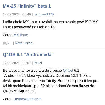
MX-25 “Infinity” beta 1
22.09.2025 | 08:40
|
redhawk1975
Ludia okolo MX linuxu uvolnili na testovanie prvé ISO MX
linuxu postavené na Debian 13.
Zdroj:
MX linux
|
Nová verzia
2
Q4OS 6.1 "Andromeda"
12.09.2025 | 22:07
|
Pavel
Bola vydaná nová verzia distribúcie
Q4OS
6.1
"Andromeda", ktorá vychádza z Debianu 13.1 Trixie s
desktopom Plasma alebo Trinity. Bude k dispozícii len pre
64 bit architektúru, pre 32 bit sa odporúča staršia verzia
Q4OS 5 "Aquarius".
Zdroj:
DistroWatch.com