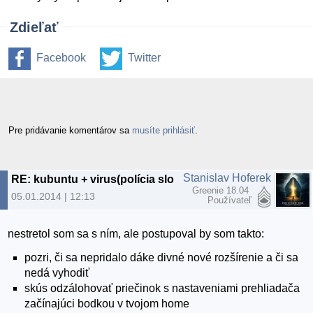
Zdieľať
Facebook
Twitter
Pre pridávanie komentárov sa
musíte prihlásiť
.
Stanislav Hoferek
RE: kubuntu + virus(polícia slovnskej republiky)
Greenie 18.04
05.01.2014 | 12:13
Používateľ
nestretol som sa s ním, ale postupoval by som takto:
pozri, či sa nepridalo dáke divné nové rozšírenie a či sa
nedá vyhodiť
skús odzálohovať priečinok s nastaveniami prehliadača
začínajúci bodkou v tvojom home