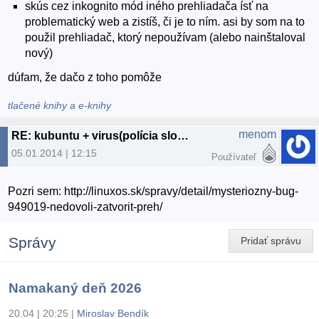
skús cez inkognito mód iného prehliadača ísť na
problematický web a zistíš, či je to ním. asi by som na to
použil prehliadač, ktorý nepoužívam (alebo nainštaloval
nový)
dúfam, že dačo z toho pomôže
tlačené knihy a e-knihy
menom
RE: kubuntu + virus(polícia slovnskej republiky)
05.01.2014 | 12:15
Používateľ
Pozri sem: http://linuxos.sk/spravy/detail/mysteriozny-bug-
949019-nedovoli-zatvorit-preh/
Správy
Pridať správu
Namakaný deň 2026
20.04 | 20:25
|
Miroslav Bendík