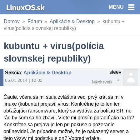
MENU
Domov
Fórum
Aplikácie & Desktop
kubuntu +
virus(polícia slovnskej republiky)
kubuntu + virus(polícia
slovnskej republiky)
steev
Sekcia
:
Aplikácie & Desktop
05.01.2014 | 12:03
Návštevník
Čaute, včera sa mi stala zvláštna vec, prvý krát sa mi v
linuxe (kubuntu) prejavil vírus. Konkrétne je to len ten
obťažujúci ransomware, ktorý sa vydáva za políciu SR, no
rád by som sa ho zbavil. Viete mi prosím poradiť ako na to?
Konkrétne sa prejavuje len pri pokuse o pozeranie
onlinevideí. Je prípadne možné, že je nakazený server, a
tieto výzvy mi podstrkuje on? Vopred vďaka.