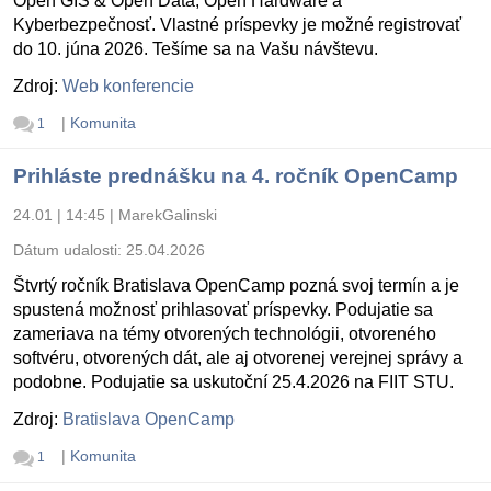
Open GIS & Open Data, Open Hardware a
Kyberbezpečnosť. Vlastné príspevky je možné registrovať
do 10. júna 2026. Tešíme sa na Vašu návštevu.
Zdroj:
Web konferencie
|
Komunita
1
Prihláste prednášku na 4. ročník OpenCamp
24.01 | 14:45
|
MarekGalinski
Dátum udalosti:
25.04.2026
Štvrtý ročník Bratislava OpenCamp pozná svoj termín a je
spustená možnosť prihlasovať príspevky. Podujatie sa
zameriava na témy otvorených technológii, otvoreného
softvéru, otvorených dát, ale aj otvorenej verejnej správy a
podobne. Podujatie sa uskutoční 25.4.2026 na FIIT STU.
Zdroj:
Bratislava OpenCamp
|
Komunita
1