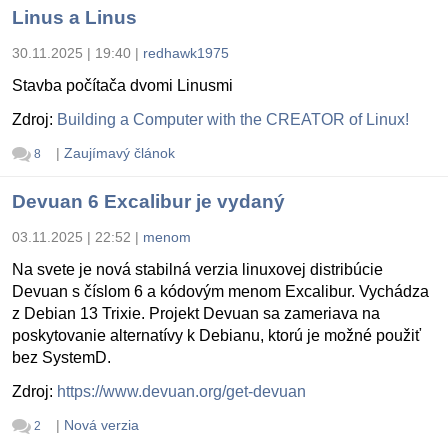
Linus a Linus
30.11.2025 | 19:40
|
redhawk1975
Stavba počítača dvomi Linusmi
Zdroj:
Building a Computer with the CREATOR of Linux!
|
Zaujímavý článok
8
Devuan 6 Excalibur je vydaný
03.11.2025 | 22:52
|
menom
Na svete je nová stabilná verzia linuxovej distribúcie
Devuan s číslom 6 a kódovým menom Excalibur. Vychádza
z Debian 13 Trixie. Projekt Devuan sa zameriava na
poskytovanie alternatívy k Debianu, ktorú je možné použiť
bez SystemD.
Zdroj:
https://www.devuan.org/get-devuan
|
Nová verzia
2