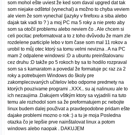
som mohol ešte uviest že ked som daval upgred dat tak
som niejake odštrtol (vynechal) a možno to chyba veviem
ale viem že som vynechal (jazyky v firefoxu a siba alebo
dajak tak vadi to ? ) a moj PC ma 5 roky a nie preto aby
som sa otočil problemu alebo neviem čo . Ale chcem si
celi pocitac preformatovat a to z toho dvůvodu že mam zle
rozdelene participle lebo v tom čase som mal 11 rokov a
urobil to můj otec ktorý sa tomu velmi nevizna . A na PC
mam 2 odpalene windowsi :D a ubuntu preinštalovanu
cez druhu :D takže po 5 rokoch by sa to hodilo rozpraval
som sa s kamaratom a povedal že formatuje pc raz za 2
roky a potrebujem Windows do školy pre
zakomplecovaných učitelov lebo odporne predmety na
ktorých pouzivame programi ..XXX.. su aj nalinuxu ale to
ich nezaujima .Dakujem vštkým ktory sa vyjadrili na tuto
temu ale rozhodol som sa že preformatujem pc nebojte
linux budem dalej použivat a pravdepodobne pridam ešte
dajake problemi mozno o rok :) a tu je moja Posledna
otazka čo je lepšie prve nainštalovat linux a potom
windows alebo naopak . DAKUJEM