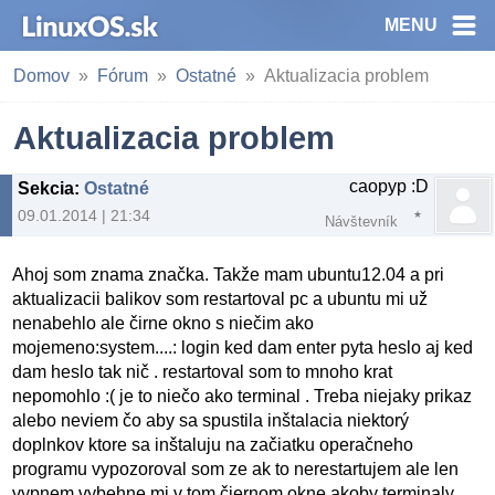
MENU
Domov
Fórum
Ostatné
Aktualizacia problem
Aktualizacia problem
caopyp :D
Sekcia
:
Ostatné
09.01.2014 | 21:34
Návštevník
Ahoj som znama značka. Takže mam ubuntu12.04 a pri
aktualizacii balikov som restartoval pc a ubuntu mi už
nenabehlo ale čirne okno s niečim ako
mojemeno:system....: login ked dam enter pyta heslo aj ked
dam heslo tak nič . restartoval som to mnoho krat
nepomohlo :( je to niečo ako terminal . Treba niejaky prikaz
alebo neviem čo aby sa spustila inštalacia niektorý
doplnkov ktore sa inštaluju na začiatku operačneho
programu vypozoroval som ze ak to nerestartujem ale len
vypnem vybehne mi v tom čiernom okne akoby terminaly