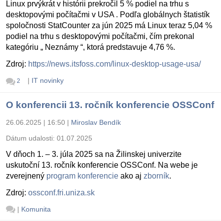
Linux prvýkrát v histórii prekročil 5 % podiel na trhu s
desktopovými počítačmi v USA . Podľa globálnych štatistík
spoločnosti StatCounter za jún 2025 má Linux teraz 5,04 %
podiel na trhu s desktopovými počítačmi, čím prekonal
kategóriu „ Neznámy “, ktorá predstavuje 4,76 %.
Zdroj:
https://news.itsfoss.com/linux-desktop-usage-usa/
|
IT novinky
2
O konferencii 13. ročník konferencie OSSConf
26.06.2025 | 16:50
|
Miroslav Bendík
Dátum udalosti:
01.07.2025
V dňoch 1. – 3. júla 2025 sa na Žilinskej univerzite
uskutoční 13. ročník konferencie OSSConf. Na webe je
zverejnený
program konferencie
ako aj
zborník
.
Zdroj:
ossconf.fri.uniza.sk
|
Komunita