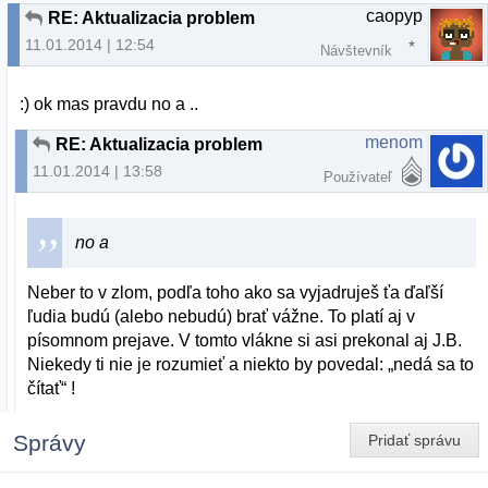
caopyp
RE: Aktualizacia problem
11.01.2014 | 12:54
Návštevník
:) ok mas pravdu no a ..
menom
RE: Aktualizacia problem
11.01.2014 | 13:58
Používateľ
no a
Neber to v zlom, podľa toho ako sa vyjadruješ ťa ďaľší
ľudia budú (alebo nebudú) brať vážne. To platí aj v
písomnom prejave. V tomto vlákne si asi prekonal aj J.B.
Niekedy ti nie je rozumieť a niekto by povedal: „nedá sa to
čítať“ !
Správy
Pridať správu