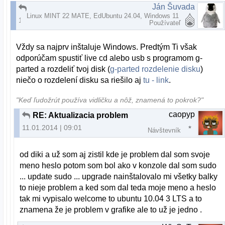
Ján Šuvada
RE: Aktualizacia problem
Linux MINT 22 MATE, EdUbuntu 24.04, Windows 11
10.01.2014 | 21:36
Používateľ
Vždy sa najprv inštaluje Windows. Predtým Ti však
odporúčam spustiť live cd alebo usb s programom g-
parted a rozdeliť tvoj disk (
g-parted rozdelenie disku
)
niečo o rozdelení disku sa riešilo aj
tu - link
.
"Keď ľudožrút používa vidličku a nôž, znamená to pokrok?"
caopyp
RE: Aktualizacia problem
11.01.2014 | 09:01
Návštevník
od diki a už som aj zistil kde je problem dal som svoje
meno heslo potom som bol ako v konzole dal som sudo
... update sudo ... upgrade nainštalovalo mi všetky balky
to nieje problem a ked som dal teda moje meno a heslo
tak mi vypisalo welcome to ubuntu 10.04 3 LTS a to
znamena že je problem v grafike ale to už je jedno .