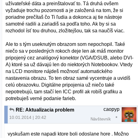
užívateľské dáta a preinštalovať to. Tá druhá ovšem
vyžaduje trochu pozornosti a je založená na tom, že si
poriadne prečítaš čo Ti ľudia a dokonca aj tie nástroje
samotné radili a zariadiš sa podľa toho. Ak by si sa
rozhodol ísť tou druhou, zložitejšou, tak sa naučíš viac.
Ale to s tým useknutým obrazom som nepochopil. Také
niečo sa v posledných rokoch deje len ak máš monitor
pripojený cez analógový konektor (VGA/DSUB, alebo DVI-
A) ktoré sa už dávajú len do niektorých Notebookov. Vtedy
na LCD monitore nájdeš možnosť automatického
nastavenia obrazu. To ten obraz samé vycentruje a uvidíš
celú obrazovku. Digitálne pripojenia už niečo také
nepotrebujú, tam stačí len ICC profil ak robíš grafiku a
potrebuješ verné podanie farieb.
caopyp
RE: Aktualizacia problem
10.01.2014 | 20:42
Návštevník
vyskušam este napadi ktore boli odoslane hore . Možno