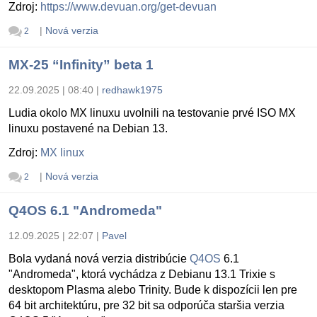
Zdroj:
https://www.devuan.org/get-devuan
|
Nová verzia
2
MX-25 “Infinity” beta 1
22.09.2025 | 08:40
|
redhawk1975
Ludia okolo MX linuxu uvolnili na testovanie prvé ISO MX
linuxu postavené na Debian 13.
Zdroj:
MX linux
|
Nová verzia
2
Q4OS 6.1 "Andromeda"
12.09.2025 | 22:07
|
Pavel
Bola vydaná nová verzia distribúcie
Q4OS
6.1
"Andromeda", ktorá vychádza z Debianu 13.1 Trixie s
desktopom Plasma alebo Trinity. Bude k dispozícii len pre
64 bit architektúru, pre 32 bit sa odporúča staršia verzia