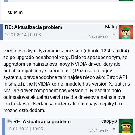
skúsim
Matej
RE: Aktualizacia problem
10.01.2014 | 09:03
Návštevník
Pred niekolkymi tyzdnami sa mi stalo (ubuntu 12.4, amd64),
ze po upgrade nenabehol xorg. Bolo to sposobene tym, ze
upgradom sa nainstaloval novy NVIDIA driver, ktory ale
nebol kompatibilny s kernelom :-( Pozri sa do logov
systemu, pravdepodobne tam najdes nieco ako: Error: API
mismatch: the NVIDIA kernel module has version X, but this
NVIDIA driver component has version Y. Riesenim bolo
odinstalovat aktualnu verziu nvidia driverov a nainstaloval
iba tu starsiu. Nedari sa mi teraz k tomu najst nejaky link...
mozno este dodam.
caopyp
RE: Aktualizacia problem
10.01.2014 | 10:05
Návštevník