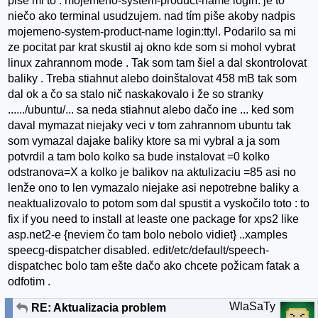
pise mi to : mojemeno-system-product-name login: je to
niečo ako terminal usudzujem. nad tím piše akoby nadpis
mojemeno-system-product-name login:ttyl. Podarilo sa mi
ze pocitat par krat skustil aj okno kde som si mohol vybrat
linux zahrannom mode . Tak som tam šiel a dal skontrolovat
baliky . Treba stiahnut alebo doinštalovat 458 mB tak som
dal ok a čo sa stalo nič naskakovalo i že so stranky
....../ubuntu/... sa neda stiahnut alebo dačo ine ... ked som
daval mymazat niejaky veci v tom zahrannom ubuntu tak
som vymazal dajake baliky ktore sa mi vybral a ja som
potvrdil a tam bolo kolko sa bude instalovat =0 kolko
odstranova=X a kolko je balikov na aktulizaciu =85 asi no
lenže ono to len vymazalo niejake asi nepotrebne baliky a
neaktualizovalo to potom som dal spustit a vyskočilo toto : to
fix if you need to install at leaste one package for xps2 like
asp.net2-e {neviem čo tam bolo nebolo vidiet} ..xamples
speecg-dispatcher disabled. edit/etc/default/speech-
dispatchec bolo tam ešte dačo ako chcete požicam fatak a
odfotim .
WlaSaTy
RE: Aktualizacia problem