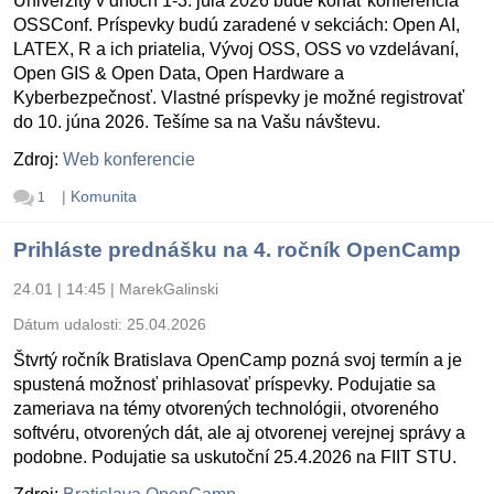
Univerzity v dňoch 1-3. júla 2026 bude konať konferencia
OSSConf. Príspevky budú zaradené v sekciách: Open AI,
LATEX, R a ich priatelia, Vývoj OSS, OSS vo vzdelávaní,
Open GIS & Open Data, Open Hardware a
Kyberbezpečnosť. Vlastné príspevky je možné registrovať
do 10. júna 2026. Tešíme sa na Vašu návštevu.
Zdroj:
Web konferencie
|
Komunita
1
Prihláste prednášku na 4. ročník OpenCamp
24.01 | 14:45
|
MarekGalinski
Dátum udalosti:
25.04.2026
Štvrtý ročník Bratislava OpenCamp pozná svoj termín a je
spustená možnosť prihlasovať príspevky. Podujatie sa
zameriava na témy otvorených technológii, otvoreného
softvéru, otvorených dát, ale aj otvorenej verejnej správy a
podobne. Podujatie sa uskutoční 25.4.2026 na FIIT STU.