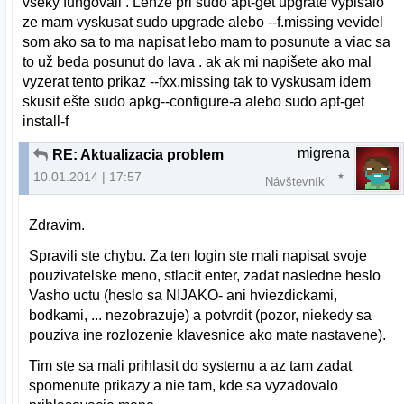
vseky fungovali . Lenze pri sudo apt-get upgrate vypisalo
ze mam vyskusat sudo upgrade alebo --f.missing vevidel
som ako sa to ma napisat lebo mam to posunute a viac sa
to už beda posunut do lava . ak ak mi napišete ako mal
vyzerat tento prikaz --fxx.missing tak to vyskusam idem
skusit ešte sudo apkg--configure-a alebo sudo apt-get
install-f
migrena
RE: Aktualizacia problem
10.01.2014 | 17:57
Návštevník
Zdravim.
Spravili ste chybu. Za ten login ste mali napisat svoje
pouzivatelske meno, stlacit enter, zadat nasledne heslo
Vasho uctu (heslo sa NIJAKO- ani hviezdickami,
bodkami, ... nezobrazuje) a potvrdit (pozor, niekedy sa
pouziva ine rozlozenie klavesnice ako mate nastavene).
Tim ste sa mali prihlasit do systemu a az tam zadat
spomenute prikazy a nie tam, kde sa vyzadovalo