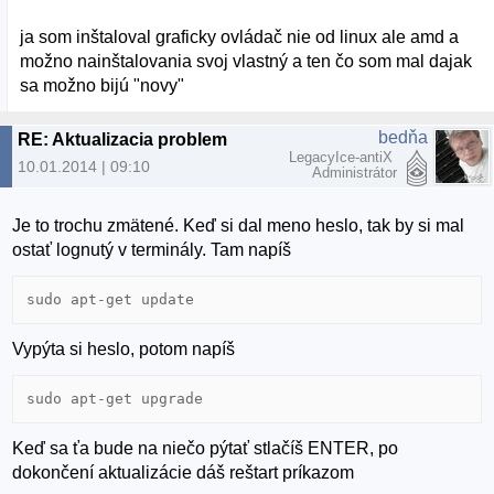
ja som inštaloval graficky ovládač nie od linux ale amd a
možno nainštalovania svoj vlastný a ten čo som mal dajak
sa možno bijú "novy"
bedňa
RE: Aktualizacia problem
LegacyIce-antiX
10.01.2014 | 09:10
Administrátor
Je to trochu zmätené. Keď si dal meno heslo, tak by si mal
ostať lognutý v terminály. Tam napíš
sudo apt-get update
Vypýta si heslo, potom napíš
sudo apt-get upgrade
Keď sa ťa bude na niečo pýtať stlačíš ENTER, po
dokončení aktualizácie dáš reštart príkazom