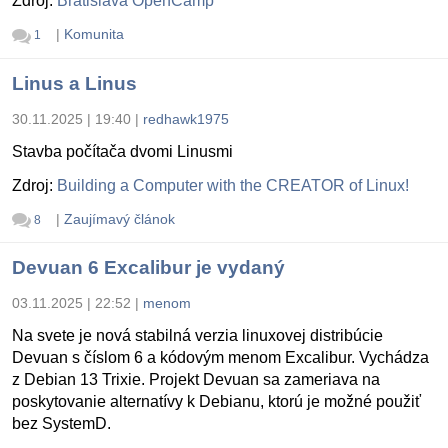
Zdroj:
Bratislava OpenCamp
|
Komunita
1
Linus a Linus
30.11.2025 | 19:40
|
redhawk1975
Stavba počítača dvomi Linusmi
Zdroj:
Building a Computer with the CREATOR of Linux!
|
Zaujímavý článok
8
Devuan 6 Excalibur je vydaný
03.11.2025 | 22:52
|
menom
Na svete je nová stabilná verzia linuxovej distribúcie
Devuan s číslom 6 a kódovým menom Excalibur. Vychádza
z Debian 13 Trixie. Projekt Devuan sa zameriava na
poskytovanie alternatívy k Debianu, ktorú je možné použiť
bez SystemD.