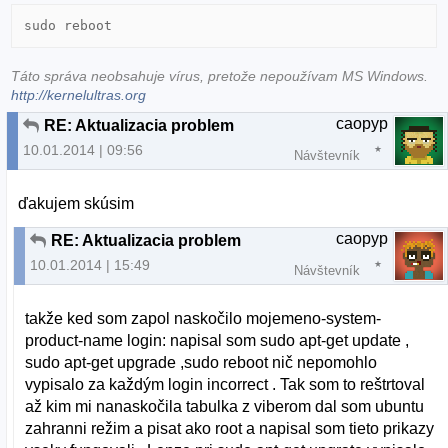
sudo reboot
Táto správa neobsahuje vírus, pretože nepoužívam MS Windows.
http://kernelultras.org
caopyp
RE: Aktualizacia problem
10.01.2014 | 09:56
Návštevník
ďakujem skúsim
caopyp
RE: Aktualizacia problem
10.01.2014 | 15:49
Návštevník
takže ked som zapol naskočilo mojemeno-system-
product-name login: napisal som sudo apt-get update ,
sudo apt-get upgrade ,sudo reboot nič nepomohlo
vypisalo za každým login incorrect . Tak som to reštrtoval
až kim mi nanaskočila tabulka z viberom dal som ubuntu
zahranni režim a pisat ako root a napisal som tieto prikazy