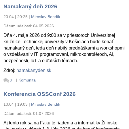
Namakaný deň 2026
20.04 | 20:25
|
Miroslav Bendík
Dátum udalosti:
04.05.2026
Dňa 4. mája 2026 od 9:00 sa v priestoroch Univerzitnej
knižnice Technickej univerzity v Košiciach bude konať
namakaný deň, teda deň nabitý prednáškami a workshopmi
o vzdelávaní v IT, programovaní, mikrokontroléroch, AI,
bezpečnosti, IoT a o ďalších témach.
Zdroj:
namakanyden.sk
|
Komunita
3
Konferencia OSSConf 2026
10.04 | 19:03
|
Miroslav Bendík
Dátum udalosti:
01.07.2026
Aj tento rok sa na Fakulte riadenia a informatiky Žilinskej