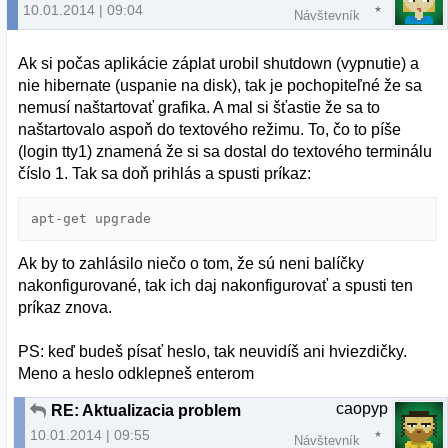
10.01.2014 | 09:04
Návštevník
Ak si počas aplikácie záplat urobil shutdown (vypnutie) a
nie hibernate (uspanie na disk), tak je pochopiteľné že sa
nemusí naštartovať grafika. A mal si šťastie že sa to
naštartovalo aspoň do textového režimu. To, čo to píše
(login tty1) znamená že si sa dostal do textového terminálu
číslo 1. Tak sa doň prihlás a spusti príkaz:
Ak by to zahlásilo niečo o tom, že sú neni balíčky
nakonfigurované, tak ich daj nakonfigurovať a spusti ten
príkaz znova.
PS: keď budeš písať heslo, tak neuvidíš ani hviezdičky.
Meno a heslo odklepneš enterom
caopyp
RE: Aktualizacia problem
10.01.2014 | 09:55
Návštevník