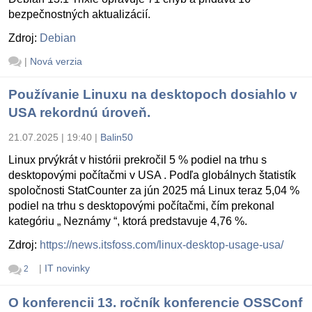
bezpečnostných aktualizácií.
Zdroj:
Debian
|
Nová verzia
Používanie Linuxu na desktopoch dosiahlo v
USA rekordnú úroveň.
21.07.2025 | 19:40
|
Balin50
Linux prvýkrát v histórii prekročil 5 % podiel na trhu s
desktopovými počítačmi v USA . Podľa globálnych štatistík
spoločnosti StatCounter za jún 2025 má Linux teraz 5,04 %
podiel na trhu s desktopovými počítačmi, čím prekonal
kategóriu „ Neznámy “, ktorá predstavuje 4,76 %.
Zdroj:
https://news.itsfoss.com/linux-desktop-usage-usa/
|
IT novinky
2
O konferencii 13. ročník konferencie OSSConf