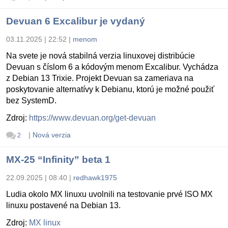
Devuan 6 Excalibur je vydaný
03.11.2025 | 22:52
|
menom
Na svete je nová stabilná verzia linuxovej distribúcie
Devuan s číslom 6 a kódovým menom Excalibur. Vychádza
z Debian 13 Trixie. Projekt Devuan sa zameriava na
poskytovanie alternatívy k Debianu, ktorú je možné použiť
bez SystemD.
Zdroj:
https://www.devuan.org/get-devuan
|
Nová verzia
2
MX-25 “Infinity” beta 1
22.09.2025 | 08:40
|
redhawk1975
Ludia okolo MX linuxu uvolnili na testovanie prvé ISO MX
linuxu postavené na Debian 13.
Zdroj:
MX linux