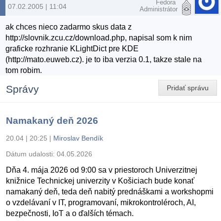
Fedora
07.02.2005 | 11:04
Administrátor
ak chces nieco zadarmo skus data z
http://slovnik.zcu.cz/download.php, napisal som k nim
graficke rozhranie KLightDict pre KDE
(http://mato.euweb.cz). je to iba verzia 0.1, takze stale na
tom robim.
Správy
Pridať správu
Namakaný deň 2026
20.04 | 20:25
|
Miroslav Bendík
Dátum udalosti:
04.05.2026
Dňa 4. mája 2026 od 9:00 sa v priestoroch Univerzitnej
knižnice Technickej univerzity v Košiciach bude konať
namakaný deň, teda deň nabitý prednáškami a workshopmi
o vzdelávaní v IT, programovaní, mikrokontroléroch, AI,
bezpečnosti, IoT a o ďalších témach.