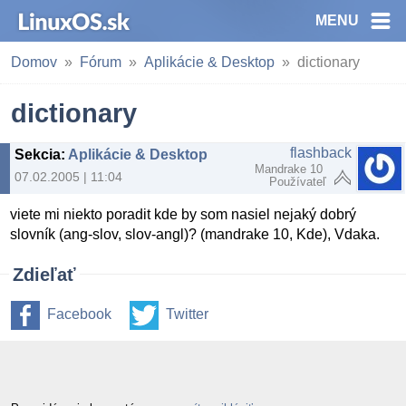
MENU
Domov
Fórum
Aplikácie & Desktop
dictionary
dictionary
flashback
Sekcia
:
Aplikácie & Desktop
Mandrake 10
07.02.2005 | 11:04
Používateľ
viete mi niekto poradit kde by som nasiel nejaký dobrý
slovník (ang-slov, slov-angl)? (mandrake 10, Kde), Vdaka.
Zdieľať
Facebook
Twitter