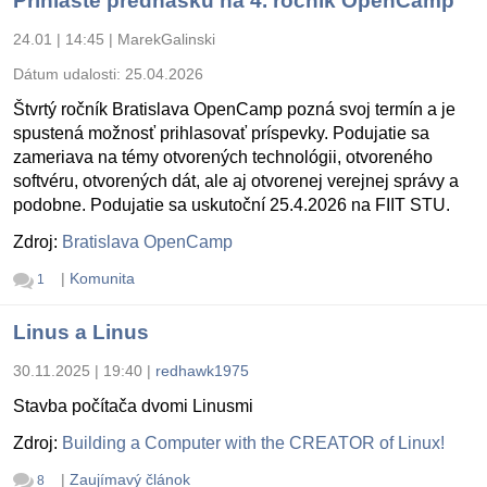
Prihláste prednášku na 4. ročník OpenCamp
24.01 | 14:45
|
MarekGalinski
Dátum udalosti:
25.04.2026
Štvrtý ročník Bratislava OpenCamp pozná svoj termín a je
spustená možnosť prihlasovať príspevky. Podujatie sa
zameriava na témy otvorených technológii, otvoreného
softvéru, otvorených dát, ale aj otvorenej verejnej správy a
podobne. Podujatie sa uskutoční 25.4.2026 na FIIT STU.
Zdroj:
Bratislava OpenCamp
|
Komunita
1
Linus a Linus
30.11.2025 | 19:40
|
redhawk1975
Stavba počítača dvomi Linusmi
Zdroj:
Building a Computer with the CREATOR of Linux!
|
Zaujímavý článok
8