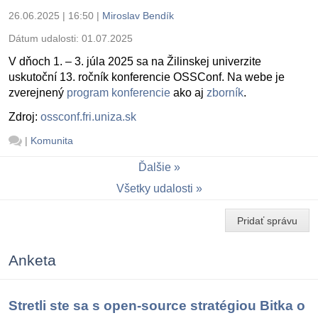
26.06.2025 | 16:50
|
Miroslav Bendík
Dátum udalosti:
01.07.2025
V dňoch 1. – 3. júla 2025 sa na Žilinskej univerzite
uskutoční 13. ročník konferencie OSSConf. Na webe je
zverejnený
program konferencie
ako aj
zborník
.
Zdroj:
ossconf.fri.uniza.sk
|
Komunita
Ďalšie
Všetky udalosti
Pridať správu
Anketa
Stretli ste sa s open-source stratégiou Bitka o