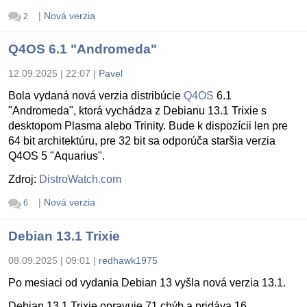
|
Nová verzia
2
Q4OS 6.1 "Andromeda"
12.09.2025 | 22:07
|
Pavel
Bola vydaná nová verzia distribúcie
Q4OS
6.1
"Andromeda", ktorá vychádza z Debianu 13.1 Trixie s
desktopom Plasma alebo Trinity. Bude k dispozícii len pre
64 bit architektúru, pre 32 bit sa odporúča staršia verzia
Q4OS 5 "Aquarius".
Zdroj:
DistroWatch.com
|
Nová verzia
6
Debian 13.1 Trixie
08.09.2025 | 09:01
|
redhawk1975
Po mesiaci od vydania Debian 13 vyšla nová verzia 13.1.
Debian 13.1 Trixie opravuje 71 chýb a pridáva 16