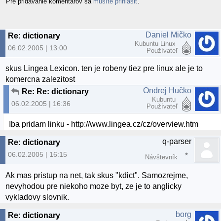
Pre pridávanie komentárov sa
musíte prihlásiť
.
Daniel Mičko
Re: dictionary
Kubuntu Linux
06.02.2005 | 13:00
Používateľ
skus Lingea Lexicon. ten je robeny tiez pre linux ale je to
komercna zalezitost
Ondrej Hučko
Re: Re: dictionary
Kubuntu
06.02.2005 | 16:36
Používateľ
Iba pridam linku - http://www.lingea.cz/cz/overview.htm
q-parser
Re: dictionary
06.02.2005 | 16:15
Návštevník
Ak mas pristup na net, tak skus "kdict". Samozrejme,
nevyhodou pre niekoho moze byt, ze je to anglicky
vykladovy slovnik.
borg
Re: dictionary