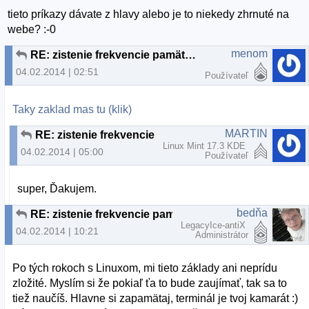
tieto príkazy dávate z hlavy alebo je to niekedy zhrnuté na
webe? :-0
menom
RE: zistenie frekvencie pamäte RAM
04.02.2014 | 02:51
Používateľ
Taky zaklad mas tu (klik)
MARTIN
RE: zistenie frekvencie pamäte RAM
Linux Mint 17.3 KDE
04.02.2014 | 05:00
Používateľ
super, Ďakujem.
bedňa
RE: zistenie frekvencie pamäte RAM
LegacyIce-antiX
04.02.2014 | 10:21
Administrátor
Po tých rokoch s Linuxom, mi tieto základy ani neprídu
zložité. Myslím si že pokiaľ ťa to bude zaujímať, tak sa to
tiež naučíš. Hlavne si zapamätaj, terminál je tvoj kamarát :)