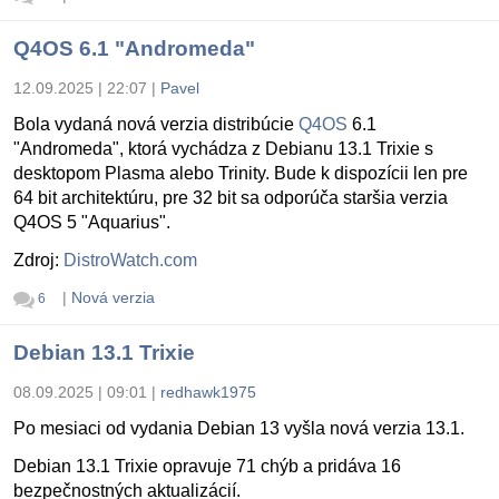
Q4OS 6.1 "Andromeda"
12.09.2025 | 22:07
|
Pavel
Bola vydaná nová verzia distribúcie
Q4OS
6.1
"Andromeda", ktorá vychádza z Debianu 13.1 Trixie s
desktopom Plasma alebo Trinity. Bude k dispozícii len pre
64 bit architektúru, pre 32 bit sa odporúča staršia verzia
Q4OS 5 "Aquarius".
Zdroj:
DistroWatch.com
|
Nová verzia
6
Debian 13.1 Trixie
08.09.2025 | 09:01
|
redhawk1975
Po mesiaci od vydania Debian 13 vyšla nová verzia 13.1.
Debian 13.1 Trixie opravuje 71 chýb a pridáva 16
bezpečnostných aktualizácií.