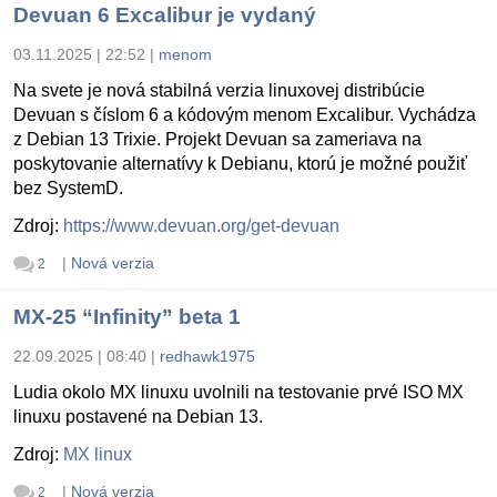
Devuan 6 Excalibur je vydaný
03.11.2025 | 22:52
|
menom
Na svete je nová stabilná verzia linuxovej distribúcie
Devuan s číslom 6 a kódovým menom Excalibur. Vychádza
z Debian 13 Trixie. Projekt Devuan sa zameriava na
poskytovanie alternatívy k Debianu, ktorú je možné použiť
bez SystemD.
Zdroj:
https://www.devuan.org/get-devuan
|
Nová verzia
2
MX-25 “Infinity” beta 1
22.09.2025 | 08:40
|
redhawk1975
Ludia okolo MX linuxu uvolnili na testovanie prvé ISO MX
linuxu postavené na Debian 13.
Zdroj:
MX linux
|
Nová verzia
2