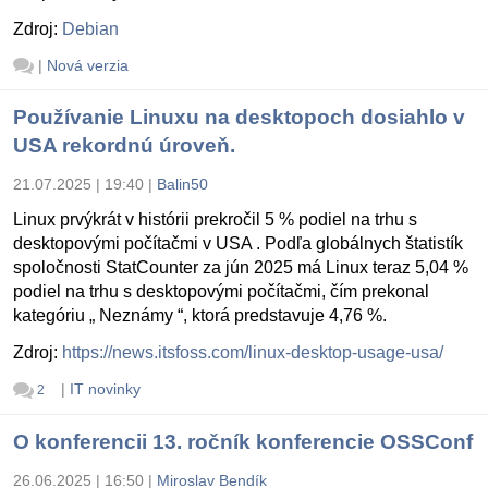
Zdroj:
Debian
|
Nová verzia
Používanie Linuxu na desktopoch dosiahlo v
USA rekordnú úroveň.
21.07.2025 | 19:40
|
Balin50
Linux prvýkrát v histórii prekročil 5 % podiel na trhu s
desktopovými počítačmi v USA . Podľa globálnych štatistík
spoločnosti StatCounter za jún 2025 má Linux teraz 5,04 %
podiel na trhu s desktopovými počítačmi, čím prekonal
kategóriu „ Neznámy “, ktorá predstavuje 4,76 %.
Zdroj:
https://news.itsfoss.com/linux-desktop-usage-usa/
|
IT novinky
2
O konferencii 13. ročník konferencie OSSConf
26.06.2025 | 16:50
|
Miroslav Bendík