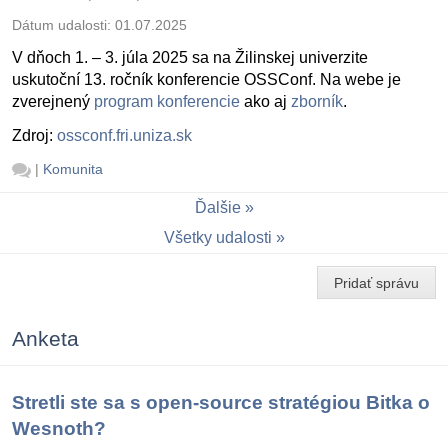
Dátum udalosti:
01.07.2025
V dňoch 1. – 3. júla 2025 sa na Žilinskej univerzite
uskutoční 13. ročník konferencie OSSConf. Na webe je
zverejnený
program konferencie
ako aj
zborník
.
Zdroj:
ossconf.fri.uniza.sk
|
Komunita
Ďalšie
Všetky udalosti
Pridať správu
Anketa
Stretli ste sa s open-source stratégiou Bitka o
Wesnoth?