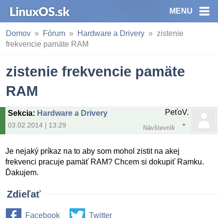
MENU
Domov
Fórum
Hardware a Drivery
zistenie
frekvencie pamäte RAM
zistenie frekvencie pamäte
RAM
PeťoV.
Sekcia
:
Hardware a Drivery
03.02.2014 | 13:29
Návštevník
Je nejaký príkaz na to aby som mohol zistit na akej
frekvenci pracuje pamäť RAM? Chcem si dokupiť Ramku.
Ďakujem.
Zdieľať
Facebook
Twitter