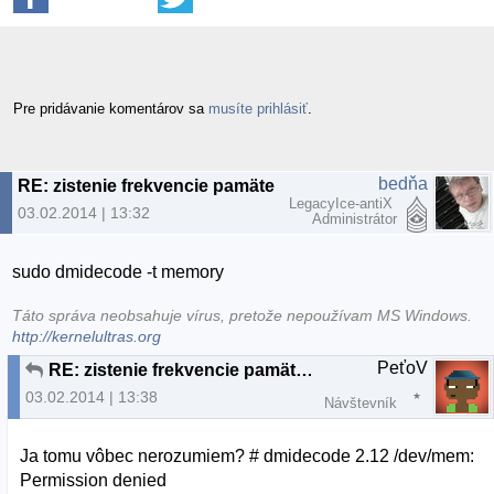
Pre pridávanie komentárov sa
musíte prihlásiť
.
bedňa
RE: zistenie frekvencie pamäte RAM
LegacyIce-antiX
03.02.2014 | 13:32
Administrátor
sudo dmidecode -t memory
Táto správa neobsahuje vírus, pretože nepoužívam MS Windows.
http://kernelultras.org
PeťoV
RE: zistenie frekvencie pamäte RAM
03.02.2014 | 13:38
Návštevník
Ja tomu vôbec nerozumiem? # dmidecode 2.12 /dev/mem:
Permission denied