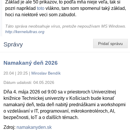
Základ je ale 50 príkazov, to podľa mňa nieje veľa, tak si
pozri napríklad
toto
vlákno, tam som spomenul taký základ,
hoci na niektoré veci som zabudol.
Táto správa neobsahuje vírus, pretože nepoužívam MS Windows.
http://kernelultras.org
Správy
Pridať správu
Namakaný deň 2026
20.04 | 20:25
|
Miroslav Bendík
Dátum udalosti:
04.05.2026
Dňa 4. mája 2026 od 9:00 sa v priestoroch Univerzitnej
knižnice Technickej univerzity v Košiciach bude konať
namakaný deň, teda deň nabitý prednáškami a workshopmi
o vzdelávaní v IT, programovaní, mikrokontroléroch, AI,
bezpečnosti, IoT a o ďalších témach.
Zdroj:
namakanyden.sk