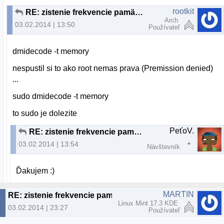
rootkit
RE: zistenie frekvencie pamäte RAM
Arch
03.02.2014 | 13:50
Používateľ
dmidecode -t memory
nespustil si to ako root nemas prava (Premission denied)
...
sudo dmidecode -t memory
to sudo je dolezite
PeťoV.
RE: zistenie frekvencie pamäte RAM
03.02.2014 | 13:54
Návštevník
Ďakujem :)
MARTIN
RE: zistenie frekvencie pamäte RAM
Linux Mint 17.3 KDE
03.02.2014 | 23:27
Používateľ