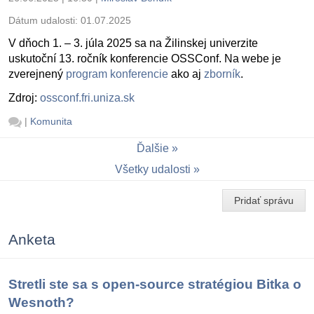
Dátum udalosti:
01.07.2025
V dňoch 1. – 3. júla 2025 sa na Žilinskej univerzite
uskutoční 13. ročník konferencie OSSConf. Na webe je
zverejnený
program konferencie
ako aj
zborník
.
Zdroj:
ossconf.fri.uniza.sk
|
Komunita
Ďalšie
Všetky udalosti
Pridať správu
Anketa
Stretli ste sa s open-source stratégiou Bitka o
Wesnoth?