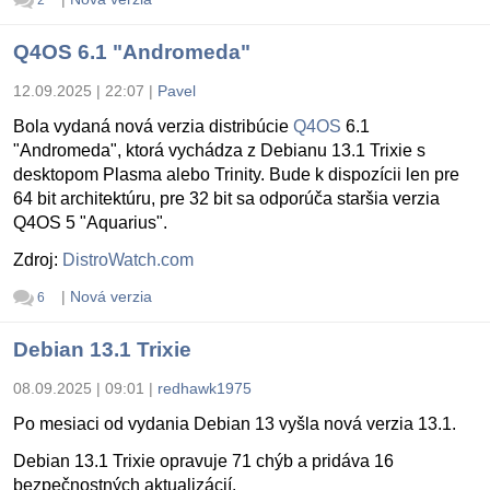
Q4OS 6.1 "Andromeda"
12.09.2025 | 22:07
|
Pavel
Bola vydaná nová verzia distribúcie
Q4OS
6.1
"Andromeda", ktorá vychádza z Debianu 13.1 Trixie s
desktopom Plasma alebo Trinity. Bude k dispozícii len pre
64 bit architektúru, pre 32 bit sa odporúča staršia verzia
Q4OS 5 "Aquarius".
Zdroj:
DistroWatch.com
|
Nová verzia
6
Debian 13.1 Trixie
08.09.2025 | 09:01
|
redhawk1975
Po mesiaci od vydania Debian 13 vyšla nová verzia 13.1.
Debian 13.1 Trixie opravuje 71 chýb a pridáva 16
bezpečnostných aktualizácií.