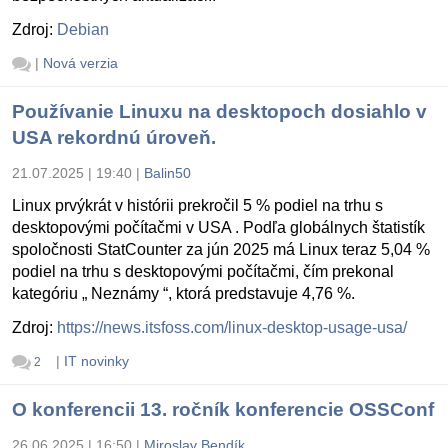
Zdroj:
Debian
|
Nová verzia
Používanie Linuxu na desktopoch dosiahlo v
USA rekordnú úroveň.
21.07.2025 | 19:40
|
Balin50
Linux prvýkrát v histórii prekročil 5 % podiel na trhu s
desktopovými počítačmi v USA . Podľa globálnych štatistík
spoločnosti StatCounter za jún 2025 má Linux teraz 5,04 %
podiel na trhu s desktopovými počítačmi, čím prekonal
kategóriu „ Neznámy “, ktorá predstavuje 4,76 %.
Zdroj:
https://news.itsfoss.com/linux-desktop-usage-usa/
|
IT novinky
2
O konferencii 13. ročník konferencie OSSConf
26.06.2025 | 16:50
|
Miroslav Bendík