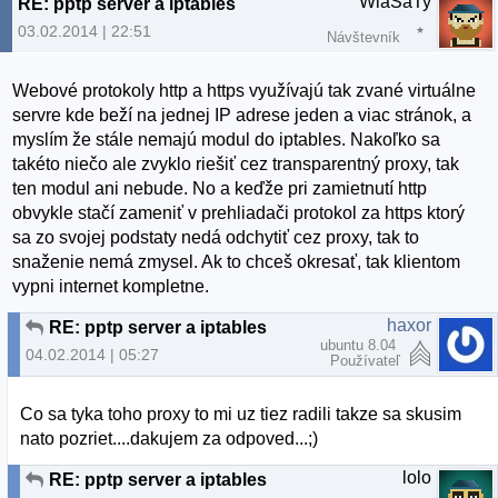
WlaSaTy
RE: pptp server a iptables
03.02.2014 | 22:51
Návštevník
Webové protokoly http a https využívajú tak zvané virtuálne
servre kde beží na jednej IP adrese jeden a viac stránok, a
myslím že stále nemajú modul do iptables. Nakoľko sa
takéto niečo ale zvyklo riešiť cez transparentný proxy, tak
ten modul ani nebude. No a keďže pri zamietnutí http
obvykle stačí zameniť v prehliadači protokol za https ktorý
sa zo svojej podstaty nedá odchytiť cez proxy, tak to
snaženie nemá zmysel. Ak to chceš okresať, tak klientom
vypni internet kompletne.
haxor
RE: pptp server a iptables
ubuntu 8.04
04.02.2014 | 05:27
Používateľ
Co sa tyka toho proxy to mi uz tiez radili takze sa skusim
nato pozriet....dakujem za odpoved...;)
lolo
RE: pptp server a iptables