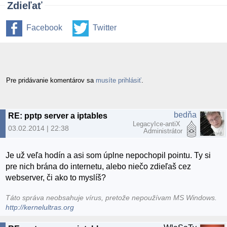
Zdieľať
Facebook
Twitter
Pre pridávanie komentárov sa
musíte prihlásiť
.
bedňa
RE: pptp server a iptables
LegacyIce-antiX
03.02.2014 | 22:38
Administrátor
Je už veľa hodín a asi som úplne nepochopil pointu. Ty si
pre nich brána do internetu, alebo niečo zdieľaš cez
webserver, či ako to myslíš?
Táto správa neobsahuje vírus, pretože nepoužívam MS Windows.
http://kernelultras.org