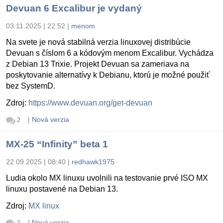
Devuan 6 Excalibur je vydaný
03.11.2025 | 22:52
|
menom
Na svete je nová stabilná verzia linuxovej distribúcie
Devuan s číslom 6 a kódovým menom Excalibur. Vychádza
z Debian 13 Trixie. Projekt Devuan sa zameriava na
poskytovanie alternatívy k Debianu, ktorú je možné použiť
bez SystemD.
Zdroj:
https://www.devuan.org/get-devuan
|
Nová verzia
2
MX-25 “Infinity” beta 1
22.09.2025 | 08:40
|
redhawk1975
Ludia okolo MX linuxu uvolnili na testovanie prvé ISO MX
linuxu postavené na Debian 13.
Zdroj:
MX linux
|
Nová verzia
2