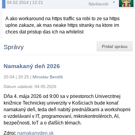
04.02.2014 | 12:21
Návštevník
A ako workaround na https traffic sa robi to ze sa https
uplne zakaze, ak mas neake https stranky na ktore im
chces dat pristup das ich na whitelist
Správy
Pridať správu
Namakaný deň 2026
20.04 | 20:25
|
Miroslav Bendík
Dátum udalosti:
04.05.2026
Dňa 4. mája 2026 od 9:00 sa v priestoroch Univerzitnej
knižnice Technickej univerzity v Košiciach bude konať
namakaný deň, teda deň nabitý prednáškami a workshopmi
o vzdelávaní v IT, programovaní, mikrokontroléroch, AI,
bezpečnosti, IoT a o ďalších témach.
Zdroj:
namakanyden.sk