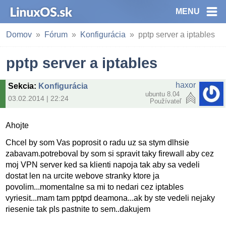
MENU
Domov
Fórum
Konfigurácia
pptp server a iptables
pptp server a iptables
haxor
Sekcia
:
Konfigurácia
ubuntu 8.04
03.02.2014 | 22:24
Používateľ
Ahojte
Chcel by som Vas poprosit o radu uz sa stym dlhsie
zabavam.potreboval by som si spravit taky firewall aby cez
moj VPN server ked sa klienti napoja tak aby sa vedeli
dostat len na urcite webove stranky ktore ja
povolim...momentalne sa mi to nedari cez iptables
vyriesit...mam tam pptpd deamona...ak by ste vedeli nejaky
riesenie tak pls pastnite to sem..dakujem