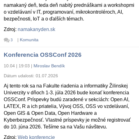
namakaný deň, teda deň nabitý prednáškami a workshopmi
o vzdelávaní v IT, programovaní, mikrokontroléroch, AI,
bezpečnosti, IoT a o ďalších témach.
Zdroj:
namakanyden.sk
|
Komunita
3
Konferencia OSSConf 2026
10.04 | 19:03
|
Miroslav Bendík
Dátum udalosti:
01.07.2026
Aj tento rok sa na Fakulte riadenia a informatiky Žilinskej
Univerzity v dňoch 1-3. júla 2026 bude konať konferencia
OSSConf. Príspevky budú zaradené v sekciách: Open AI,
LATEX, R a ich priatelia, Vývoj OSS, OSS vo vzdelávaní,
Open GIS & Open Data, Open Hardware a
Kyberbezpečnosť. Vlastné príspevky je možné registrovať
do 10. júna 2026. Tešíme sa na Vašu návštevu.
Zdroj:
Web konferencie