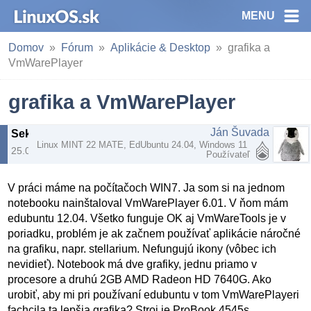
MENU
Domov
Fórum
Aplikácie & Desktop
grafika a
VmWarePlayer
grafika a VmWarePlayer
Ján Šuvada
Sekcia
:
Aplikácie & Desktop
Linux MINT 22 MATE, EdUbuntu 24.04, Windows 11
25.03.2014 | 10:35
Používateľ
V práci máme na počítačoch WIN7. Ja som si na jednom
notebooku nainštaloval VmWarePlayer 6.01. V ňom mám
edubuntu 12.04. Všetko funguje OK aj VmWareTools je v
poriadku, problém je ak začnem používať aplikácie náročné
na grafiku, napr. stellarium. Nefungujú ikony (vôbec ich
nevidieť). Notebook má dve grafiky, jednu priamo v
procesore a druhú 2GB AMD Radeon HD 7640G. Ako
urobiť, aby mi pri používaní edubuntu v tom VmWarePlayeri
fachcila ta lepšia grafika? Stroj je ProBook 4545s,