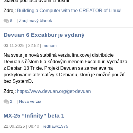
Stavba počítača dvomi Linusmi
Zdroj:
Building a Computer with the CREATOR of Linux!
|
Zaujímavý článok
8
Devuan 6 Excalibur je vydaný
03.11.2025 | 22:52
|
menom
Na svete je nová stabilná verzia linuxovej distribúcie
Devuan s číslom 6 a kódovým menom Excalibur. Vychádza
z Debian 13 Trixie. Projekt Devuan sa zameriava na
poskytovanie alternatívy k Debianu, ktorú je možné použiť
bez SystemD.
Zdroj:
https://www.devuan.org/get-devuan
|
Nová verzia
2
MX-25 “Infinity” beta 1
22.09.2025 | 08:40
|
redhawk1975