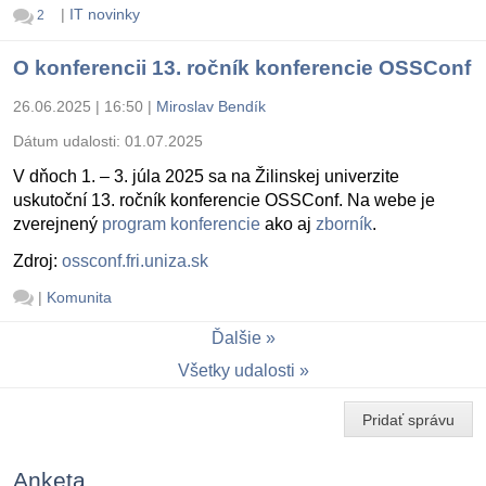
|
IT novinky
2
O konferencii 13. ročník konferencie OSSConf
26.06.2025 | 16:50
|
Miroslav Bendík
Dátum udalosti:
01.07.2025
V dňoch 1. – 3. júla 2025 sa na Žilinskej univerzite
uskutoční 13. ročník konferencie OSSConf. Na webe je
zverejnený
program konferencie
ako aj
zborník
.
Zdroj:
ossconf.fri.uniza.sk
|
Komunita
Ďalšie
Všetky udalosti
Pridať správu
Anketa