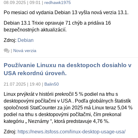
08.09.2025 | 09:01
|
redhawk1975
Po mesiaci od vydania Debian 13 vyšla nová verzia 13.1.
Debian 13.1 Trixie opravuje 71 chýb a pridáva 16
bezpečnostných aktualizácií.
Zdroj:
Debian
|
Nová verzia
Používanie Linuxu na desktopoch dosiahlo v
USA rekordnú úroveň.
21.07.2025 | 19:40
|
Balin50
Linux prvýkrát v histórii prekročil 5 % podiel na trhu s
desktopovými počítačmi v USA . Podľa globálnych štatistík
spoločnosti StatCounter za jún 2025 má Linux teraz 5,04 %
podiel na trhu s desktopovými počítačmi, čím prekonal
kategóriu „ Neznámy “, ktorá predstavuje 4,76 %.
Zdroj:
https://news.itsfoss.com/linux-desktop-usage-usa/