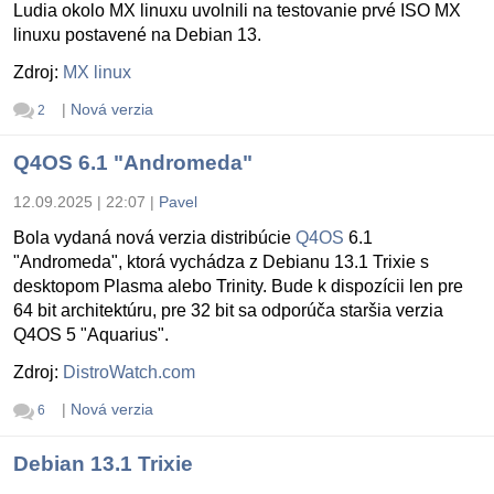
Ludia okolo MX linuxu uvolnili na testovanie prvé ISO MX
linuxu postavené na Debian 13.
Zdroj:
MX linux
|
Nová verzia
2
Q4OS 6.1 "Andromeda"
12.09.2025 | 22:07
|
Pavel
Bola vydaná nová verzia distribúcie
Q4OS
6.1
"Andromeda", ktorá vychádza z Debianu 13.1 Trixie s
desktopom Plasma alebo Trinity. Bude k dispozícii len pre
64 bit architektúru, pre 32 bit sa odporúča staršia verzia
Q4OS 5 "Aquarius".
Zdroj:
DistroWatch.com
|
Nová verzia
6
Debian 13.1 Trixie