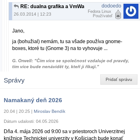
dodoedo
RE: dualna grafika a VmWarePlayer
Fedora Linux
26.03.2014 | 12:23
Používateľ
Jano,
ja (bohužial) nemám, tu sa všade používa gnome-
boxes, ktoré tu (Gnome 3) na to vyhovuje ...
G. Orwell: "Čím více se společnost vzdaluje od pravdy,
tím více bude nenávidět ty, kteří ji říkají."
Správy
Pridať správu
Namakaný deň 2026
20.04 | 20:25
|
Miroslav Bendík
Dátum udalosti:
04.05.2026
Dňa 4. mája 2026 od 9:00 sa v priestoroch Univerzitnej
knižnice Technickej univerzity v Košiciach bude konať