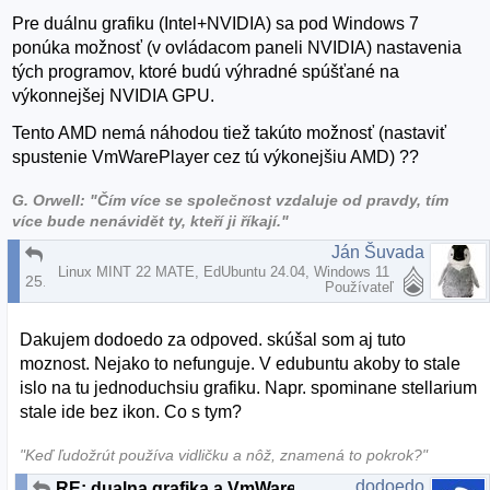
Pre duálnu grafiku (Intel+NVIDIA) sa pod Windows 7
ponúka možnosť (v ovládacom paneli NVIDIA) nastavenia
tých programov, ktoré budú výhradné spúšťané na
výkonnejšej NVIDIA GPU.
Tento AMD nemá náhodou tiež takúto možnosť (nastaviť
spustenie VmWarePlayer cez tú výkonejšiu AMD) ??
G. Orwell: "Čím více se společnost vzdaluje od pravdy, tím
více bude nenávidět ty, kteří ji říkají."
Ján Šuvada
RE: dualna grafika a VmWarePlayer
Linux MINT 22 MATE, EdUbuntu 24.04, Windows 11
25.03.2014 | 15:19
Používateľ
Dakujem dodoedo za odpoved. skúšal som aj tuto
moznost. Nejako to nefunguje. V edubuntu akoby to stale
islo na tu jednoduchsiu grafiku. Napr. spominane stellarium
stale ide bez ikon. Co s tym?
"Keď ľudožrút používa vidličku a nôž, znamená to pokrok?"
dodoedo
RE: dualna grafika a VmWarePlayer