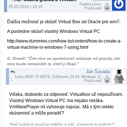
Fedora Linux
25.03.2014 | 18:10
Používateľ
Ďalšia možnosť je skúsiť Virtual Box od Oracle pre win7.
A posledne skúsiť vlastný Windows Virtual PC
http://www.dummies.com/how-to/content/how-to-create-a-
virtual-machine-in-windows-7-using.html
G. Orwell: "Čím více se společnost vzdaluje od pravdy, tím
více bude nenávidět ty, kteří ji říkají."
Ján Šuvada
RE: dualna grafika a VmWarePlayer
Linux MINT 22 MATE, EdUbuntu 24.04, Windows 11
26.03.2014 | 11:35
Používateľ
Vďaka, dodoedo za odpoveď. Virtualbox už nepoužívam.
Vlastný Windows Virtual PC ma nejako neláka.
VmWarePlayer mi vyhovuje najviac. Má s tým niekto
skúsenosť a môže poradiť?
"Keď ľudožrút používa vidličku a nôž, znamená to pokrok?"