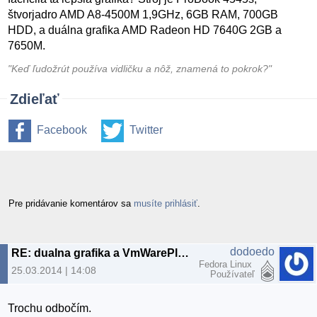
štvorjadro AMD A8-4500M 1,9GHz, 6GB RAM, 700GB
HDD, a duálna grafika AMD Radeon HD 7640G 2GB a
7650M.
"Keď ľudožrút používa vidličku a nôž, znamená to pokrok?"
Zdieľať
Facebook
Twitter
Pre pridávanie komentárov sa
musíte prihlásiť
.
dodoedo
RE: dualna grafika a VmWarePlayer
Fedora Linux
25.03.2014 | 14:08
Používateľ
Trochu odbočím.