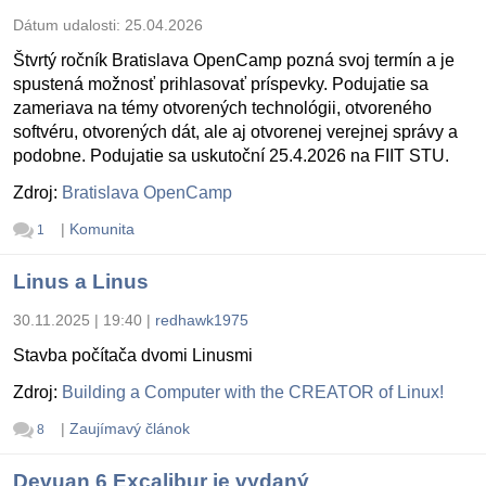
Dátum udalosti:
25.04.2026
Štvrtý ročník Bratislava OpenCamp pozná svoj termín a je
spustená možnosť prihlasovať príspevky. Podujatie sa
zameriava na témy otvorených technológii, otvoreného
softvéru, otvorených dát, ale aj otvorenej verejnej správy a
podobne. Podujatie sa uskutoční 25.4.2026 na FIIT STU.
Zdroj:
Bratislava OpenCamp
|
Komunita
1
Linus a Linus
30.11.2025 | 19:40
|
redhawk1975
Stavba počítača dvomi Linusmi
Zdroj:
Building a Computer with the CREATOR of Linux!
|
Zaujímavý článok
8
Devuan 6 Excalibur je vydaný