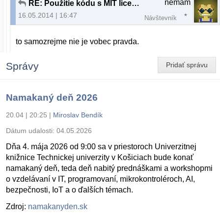
nemam
RE: Použitie kódu s MIT licenciou v kóde GNU/GPLv3
16.05.2014 | 16:47
Návštevník
to samozrejme nie je vobec pravda.
Správy
Pridať správu
Namakaný deň 2026
20.04 | 20:25
|
Miroslav Bendík
Dátum udalosti:
04.05.2026
Dňa 4. mája 2026 od 9:00 sa v priestoroch Univerzitnej
knižnice Technickej univerzity v Košiciach bude konať
namakaný deň, teda deň nabitý prednáškami a workshopmi
o vzdelávaní v IT, programovaní, mikrokontroléroch, AI,
bezpečnosti, IoT a o ďalších témach.
Zdroj:
namakanyden.sk