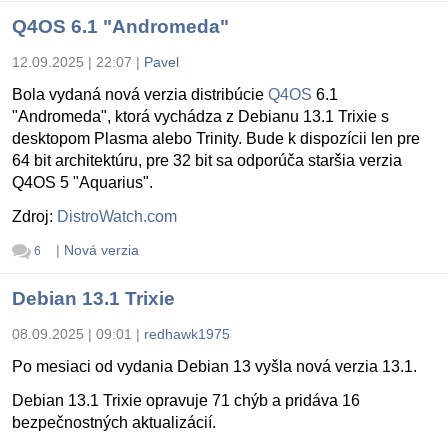
Q4OS 6.1 "Andromeda"
12.09.2025 | 22:07
|
Pavel
Bola vydaná nová verzia distribúcie
Q4OS
6.1
"Andromeda", ktorá vychádza z Debianu 13.1 Trixie s
desktopom Plasma alebo Trinity. Bude k dispozícii len pre
64 bit architektúru, pre 32 bit sa odporúča staršia verzia
Q4OS 5 "Aquarius".
Zdroj:
DistroWatch.com
|
Nová verzia
6
Debian 13.1 Trixie
08.09.2025 | 09:01
|
redhawk1975
Po mesiaci od vydania Debian 13 vyšla nová verzia 13.1.
Debian 13.1 Trixie opravuje 71 chýb a pridáva 16
bezpečnostných aktualizácií.