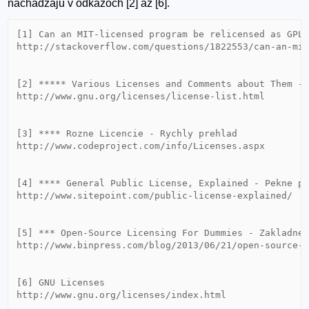
nachadzaju v odkazoch [2] az [6].
[1] Can an MIT-licensed program be relicensed as GPL?
http://stackoverflow.com/questions/1822553/can-an-mit
[2] ***** Various Licenses and Comments about Them - 
http://www.gnu.org/licenses/license-list.html

[3] **** Rozne Licencie - Rychly prehlad

http://www.codeproject.com/info/Licenses.aspx

[4] **** General Public License, Explained - Pekne po
http://www.sitepoint.com/public-license-explained/

[5] *** Open-Source Licensing For Dummies - Zakladne 
http://www.binpress.com/blog/2013/06/21/open-source-l
[6] GNU Licenses
