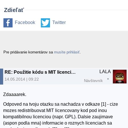
Zdieľať
Facebook
Twitter
Pre pridávanie komentárov sa
musíte prihlásiť
.
LALA
RE: Použitie kódu s MIT licenciou v kóde GNU/GPLv3
14.05.2014 | 09:22
Návštevník
Zdaaaarek.
Odpoved na tvoju otazku sa nachadza v odkaze [1] - cize
mozes redistribuovat MIT licencovany kod pod inou
kompatibilnou licenciou (napr. GPL). Dalsie zaujimave
(aspon podla mna) informacie o roznych licenciach sa