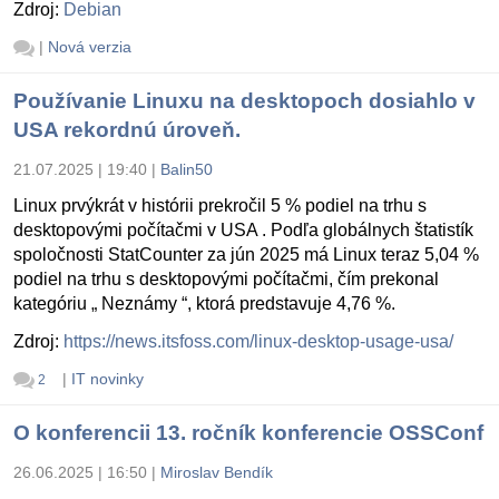
Zdroj:
Debian
|
Nová verzia
Používanie Linuxu na desktopoch dosiahlo v
USA rekordnú úroveň.
21.07.2025 | 19:40
|
Balin50
Linux prvýkrát v histórii prekročil 5 % podiel na trhu s
desktopovými počítačmi v USA . Podľa globálnych štatistík
spoločnosti StatCounter za jún 2025 má Linux teraz 5,04 %
podiel na trhu s desktopovými počítačmi, čím prekonal
kategóriu „ Neznámy “, ktorá predstavuje 4,76 %.
Zdroj:
https://news.itsfoss.com/linux-desktop-usage-usa/
|
IT novinky
2
O konferencii 13. ročník konferencie OSSConf
26.06.2025 | 16:50
|
Miroslav Bendík