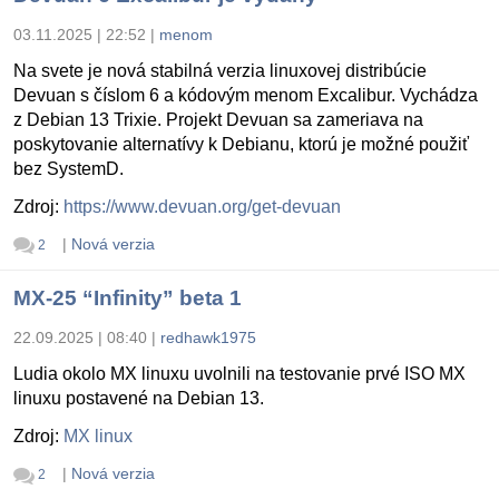
03.11.2025 | 22:52
|
menom
Na svete je nová stabilná verzia linuxovej distribúcie
Devuan s číslom 6 a kódovým menom Excalibur. Vychádza
z Debian 13 Trixie. Projekt Devuan sa zameriava na
poskytovanie alternatívy k Debianu, ktorú je možné použiť
bez SystemD.
Zdroj:
https://www.devuan.org/get-devuan
|
Nová verzia
2
MX-25 “Infinity” beta 1
22.09.2025 | 08:40
|
redhawk1975
Ludia okolo MX linuxu uvolnili na testovanie prvé ISO MX
linuxu postavené na Debian 13.
Zdroj:
MX linux
|
Nová verzia
2