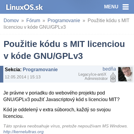
MENU
Domov
Fórum
Programovanie
Použitie kódu s MIT
licenciou v kóde GNU/GPLv3
Použitie kódu s MIT licenciou
v kóde GNU/GPLv3
bedňa
Sekcia
:
Programovanie
LegacyIce-antiX
12.05.2014 | 15:13
Administrátor
Je právne v poriadku do webového projektu pod
GNU/GPLv3 použiť Javascriptový kód s licenciou MIT?
Kód je oddelený v extra súboroch, každý so svojou
licenciou.
Táto správa neobsahuje vírus, pretože nepoužívam MS Windows.
http://kernelultras.org