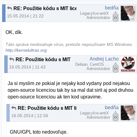
bedňa
RE: Použitie kódu s MIT licenciou v kóde GNU/GPLv3
LegacyIce-antiX
15.05.2014 | 21:22
Administrátor
OK, dík.
Táto správa neobsahuje vírus, pretože nepoužívam MS Windows.
http://kernelultras.org
Andrej Lacho
RE: Použitie kódu s MIT licenciou v kóde GNU/GPLv3
Debian, CentOS ...
16.05.2014 | 11:43
Administrátor
Ja si myslim ze pokial je nejaky kod vydany pod nejakou
open-source licenciou tak by sa mal dat sirit aj pod druhou
open-source licenciou ak ten kod upravime.
bedňa
RE: Použitie kódu s MIT licenciou v kóde GNU/GPLv3
LegacyIce-antiX
16.05.2014 | 12:34
Administrátor
GNU/GPL toto nedovoľuje.