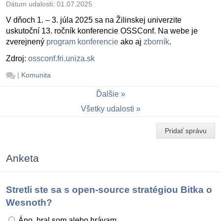
Dátum udalosti:
01.07.2025
V dňoch 1. – 3. júla 2025 sa na Žilinskej univerzite
uskutoční 13. ročník konferencie OSSConf. Na webe je
zverejnený
program konferencie
ako aj
zborník
.
Zdroj:
ossconf.fri.uniza.sk
|
Komunita
Ďalšie
Všetky udalosti
Pridať správu
Anketa
Stretli ste sa s open-source stratégiou Bitka o
Wesnoth?
Áno, hral som alebo hrávam