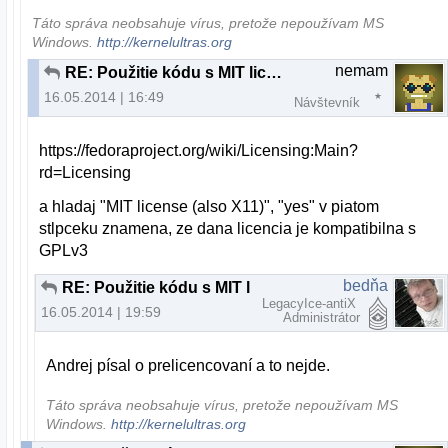
Táto správa neobsahuje vírus, pretože nepoužívam MS
Windows.
http://kernelultras.org
nemam
RE: Použitie kódu s MIT licenciou v kóde GNU/GPLv3
16.05.2014 | 16:49
Návštevník
https://fedoraproject.org/wiki/Licensing:Main?
rd=Licensing
a hladaj "MIT license (also X11)", "yes" v piatom
stlpceku znamena, ze dana licencia je kompatibilna s
GPLv3
bedňa
RE: Použitie kódu s MIT licenciou v kóde GNU/GPLv3
LegacyIce-antiX
16.05.2014 | 19:59
Administrátor
Andrej písal o prelicencovaní a to nejde.
Táto správa neobsahuje vírus, pretože nepoužívam MS
Windows.
http://kernelultras.org