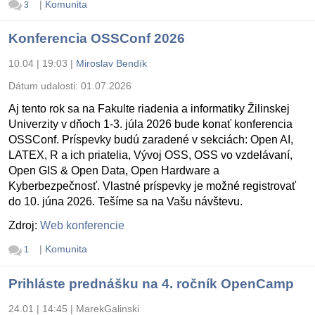
|
Komunita
3
Konferencia OSSConf 2026
10.04 | 19:03
|
Miroslav Bendík
Dátum udalosti:
01.07.2026
Aj tento rok sa na Fakulte riadenia a informatiky Žilinskej
Univerzity v dňoch 1-3. júla 2026 bude konať konferencia
OSSConf. Príspevky budú zaradené v sekciách: Open AI,
LATEX, R a ich priatelia, Vývoj OSS, OSS vo vzdelávaní,
Open GIS & Open Data, Open Hardware a
Kyberbezpečnosť. Vlastné príspevky je možné registrovať
do 10. júna 2026. Tešíme sa na Vašu návštevu.
Zdroj:
Web konferencie
|
Komunita
1
Prihláste prednášku na 4. ročník OpenCamp
24.01 | 14:45
|
MarekGalinski