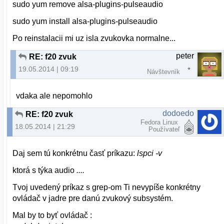
sudo
yum remove alsa-plugins-pulseaudio
sudo
yum install alsa-plugins-pulseaudio
Po reinstalacii mi uz isla zvukovka normalne...
peter
RE: f20 zvuk
19.05.2014 | 09:19
Návštevník
vdaka ale nepomohlo
dodoedo
RE: f20 zvuk
Fedora Linux
18.05.2014 | 21:29
Používateľ
Daj sem tú konkrétnu časť príkazu:
lspci -v
ktorá s týka audio
....
Tvoj uvedený príkaz s grep-om Ti nevypíše konkrétny
ovládač v jadre pre danú zvukový subsystém.
Mal by to byť ovládač :