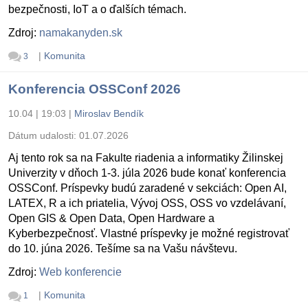
bezpečnosti, IoT a o ďalších témach.
Zdroj:
namakanyden.sk
|
Komunita
3
Konferencia OSSConf 2026
10.04 | 19:03
|
Miroslav Bendík
Dátum udalosti:
01.07.2026
Aj tento rok sa na Fakulte riadenia a informatiky Žilinskej
Univerzity v dňoch 1-3. júla 2026 bude konať konferencia
OSSConf. Príspevky budú zaradené v sekciách: Open AI,
LATEX, R a ich priatelia, Vývoj OSS, OSS vo vzdelávaní,
Open GIS & Open Data, Open Hardware a
Kyberbezpečnosť. Vlastné príspevky je možné registrovať
do 10. júna 2026. Tešíme sa na Vašu návštevu.
Zdroj:
Web konferencie
|
Komunita
1