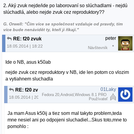
2. Aký zvuk nejde/ide po laborovaní so slúchadlami - nejdú
slúchadlá, alebo nejde zvuk cez reproduktory??
G. Orwell: "Čím více se společnost vzdaluje od pravdy, tím
více bude nenávidět ty, kteří ji říkají."
peter
RE: f20 zvuk
18.05.2014 | 18:22
Návštevník
Ide o NB, asus k50ab
nejde zvuk cez reproduktory v NB, ide len potom co vlozim
a vytiahnem sluchadla
01Laky
RE: f20 zvuk
Fedora 20,Android,Windows 8.1 PRO
18.05.2014 | 20:15
Používateľ
Ja mam Asus k50ij a tiez som mal takyto problem,teda
mne nesiel ani po odpojeni sluchadiel...Skus toto,mne to
pomohlo :