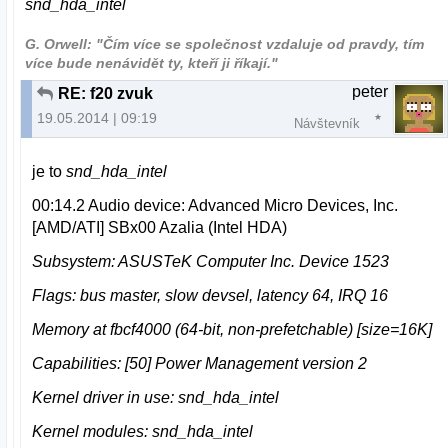
snd_hda_intel
G. Orwell: "Čím více se společnost vzdaluje od pravdy, tím
více bude nenávidět ty, kteří ji říkají."
peter
RE: f20 zvuk
19.05.2014 | 09:19
Návštevník
je to
snd_hda_intel
00:14.2 Audio device: Advanced Micro Devices, Inc.
[AMD/ATI] SBx00 Azalia (Intel HDA)
Subsystem: ASUSTeK Computer Inc. Device 1523
Flags: bus master, slow devsel, latency 64, IRQ 16
Memory at fbcf4000 (64-bit, non-prefetchable) [size=16K]
Capabilities: [50] Power Management version 2
Kernel driver in use: snd_hda_intel
Kernel modules: snd_hda_intel