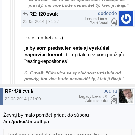
pravdy, tím více bude nenávidět ty, kteří ji říkají."
dodoedo
RE: f20 zvuk
Fedora Linux
23.05.2014 | 21:37
Používateľ
Peter, do tretice :-)
j
a by som predsa len ešte aj vyskúšal
najnovšie kernel
- t.j. update cez yum použijúc
"testing-repositories"
G. Orwell: "Čím více se společnost vzdaluje od
pravdy, tím více bude nenávidět ty, kteří ji říkají."
bedňa
RE: f20 zvuk
LegacyIce-antiX
22.05.2014 | 21:09
Administrátor
Ževraj by malo pomôcť pridať do súboru
/etc/pulse/default.pa