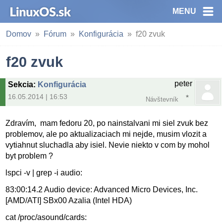
MENU
Domov
Fórum
Konfigurácia
f20 zvuk
f20 zvuk
peter
Sekcia
:
Konfigurácia
16.05.2014 | 16:53
Návštevník
Zdravím, mam fedoru 20, po nainstalvani mi siel zvuk bez
problemov, ale po aktualizaciach mi nejde, musim vlozit a
vytiahnut sluchadla aby isiel. Nevie niekto v com by mohol
byt problem ?
lspci -v | grep -i audio:
83:00:14.2 Audio device: Advanced Micro Devices, Inc.
[AMD/ATI] SBx00 Azalia (Intel HDA)
cat /proc/asound/cards: