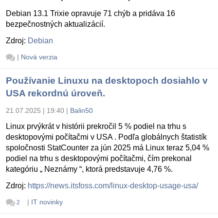
Debian 13.1 Trixie opravuje 71 chýb a pridáva 16
bezpečnostných aktualizácií.
Zdroj:
Debian
|
Nová verzia
Používanie Linuxu na desktopoch dosiahlo v
USA rekordnú úroveň.
21.07.2025 | 19:40
|
Balin50
Linux prvýkrát v histórii prekročil 5 % podiel na trhu s
desktopovými počítačmi v USA . Podľa globálnych štatistík
spoločnosti StatCounter za jún 2025 má Linux teraz 5,04 %
podiel na trhu s desktopovými počítačmi, čím prekonal
kategóriu „ Neznámy “, ktorá predstavuje 4,76 %.
Zdroj:
https://news.itsfoss.com/linux-desktop-usage-usa/
|
IT novinky
2