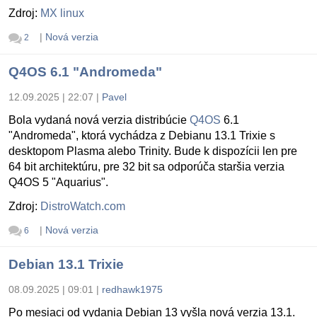
Zdroj:
MX linux
|
Nová verzia
2
Q4OS 6.1 "Andromeda"
12.09.2025 | 22:07
|
Pavel
Bola vydaná nová verzia distribúcie
Q4OS
6.1
"Andromeda", ktorá vychádza z Debianu 13.1 Trixie s
desktopom Plasma alebo Trinity. Bude k dispozícii len pre
64 bit architektúru, pre 32 bit sa odporúča staršia verzia
Q4OS 5 "Aquarius".
Zdroj:
DistroWatch.com
|
Nová verzia
6
Debian 13.1 Trixie
08.09.2025 | 09:01
|
redhawk1975
Po mesiaci od vydania Debian 13 vyšla nová verzia 13.1.