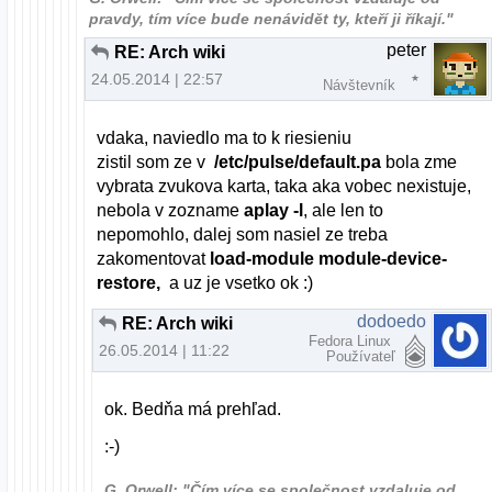
pravdy, tím více bude nenávidět ty, kteří ji říkají."
peter
RE: Arch wiki
24.05.2014 | 22:57
Návštevník
vdaka, naviedlo ma to k riesieniu
zistil som ze v
/etc/pulse/default.pa
bola zme
vybrata zvukova karta, taka aka vobec nexistuje,
nebola v zozname
aplay -l
, ale len to
nepomohlo, dalej som nasiel ze treba
zakomentovat
load-module module-device-
restore,
a uz je vsetko ok :)
dodoedo
RE: Arch wiki
Fedora Linux
26.05.2014 | 11:22
Používateľ
ok. Bedňa má prehľad.
:-)
G. Orwell: "Čím více se společnost vzdaluje od