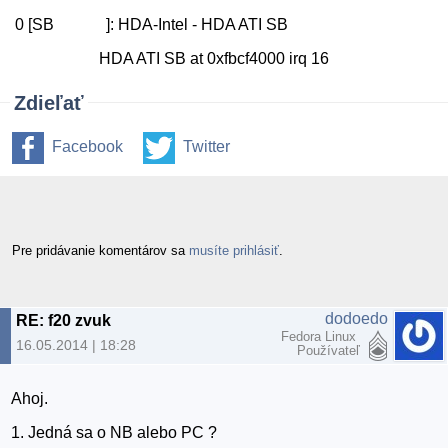
0 [SB ]: HDA-Intel - HDA ATI SB
HDA ATI SB at 0xfbcf4000 irq 16
Zdieľať
Facebook
Twitter
Pre pridávanie komentárov sa
musíte prihlásiť
.
dodoedo
RE: f20 zvuk
Fedora Linux
16.05.2014 | 18:28
Používateľ
Ahoj.
1. Jedná sa o NB alebo PC ?