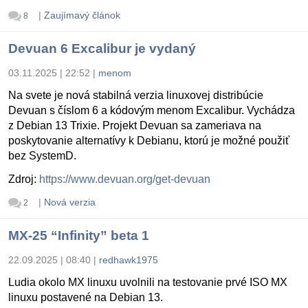
|
Zaujímavý článok
8
Devuan 6 Excalibur je vydaný
03.11.2025 | 22:52
|
menom
Na svete je nová stabilná verzia linuxovej distribúcie
Devuan s číslom 6 a kódovým menom Excalibur. Vychádza
z Debian 13 Trixie. Projekt Devuan sa zameriava na
poskytovanie alternatívy k Debianu, ktorú je možné použiť
bez SystemD.
Zdroj:
https://www.devuan.org/get-devuan
|
Nová verzia
2
MX-25 “Infinity” beta 1
22.09.2025 | 08:40
|
redhawk1975
Ludia okolo MX linuxu uvolnili na testovanie prvé ISO MX
linuxu postavené na Debian 13.