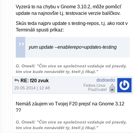
Vyzerá to na chybu v Gnome 3.10.2, môže pomôcť
update na najnovšie t.j. testovacie verzie balíčkov.
Skús teda najprv update s testing-repos, t.j. ako root v
Termináli spusti príkaz:
yum update --enablerepo=updates-testing
G. Orwell: "Čím více se společnost vzdaluje od pravdy,
tím více bude nenávidět ty, kteří ji říkají."
dodoedo
RE: f20 zvuk
Fedora Linux
20.05.2014 | 12:48
Používateľ
Nemáš záujem vo Tvojej F20 prejsť na Gnome 3.12
??
G. Orwell: "Čím více se společnost vzdaluje od pravdy,
tím více bude nenávidět ty, kteří ji říkají."