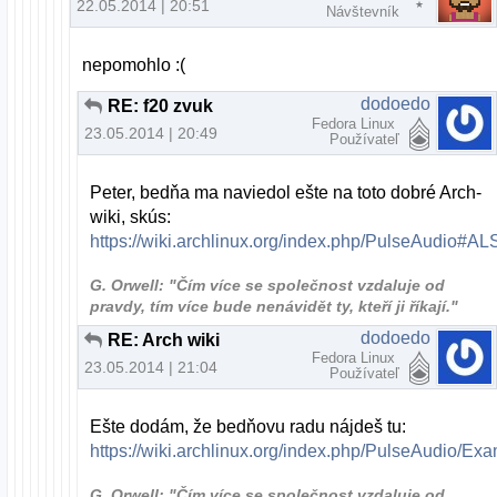
22.05.2014 | 20:51
Návštevník
nepomohlo :(
dodoedo
RE: f20 zvuk
Fedora Linux
23.05.2014 | 20:49
Používateľ
Peter, bedňa ma naviedol ešte na toto dobré Arch-
wiki, skús:
https://wiki.archlinux.org/index.php/PulseAudi
G. Orwell: "Čím více se společnost vzdaluje od
pravdy, tím více bude nenávidět ty, kteří ji říkají."
dodoedo
RE: Arch wiki
Fedora Linux
23.05.2014 | 21:04
Používateľ
Ešte dodám, že bedňovu radu nájdeš tu:
https://wiki.archlinux.org/index.php/PulseAudio/
G. Orwell: "Čím více se společnost vzdaluje od