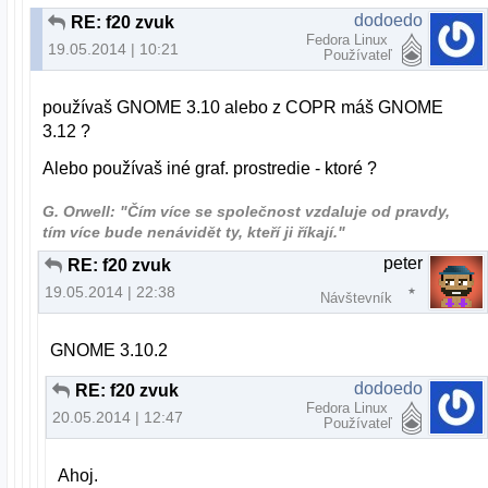
dodoedo
RE: f20 zvuk
Fedora Linux
19.05.2014 | 10:21
Používateľ
používaš GNOME 3.10 alebo z COPR máš GNOME
3.12 ?
Alebo používaš iné graf. prostredie - ktoré ?
G. Orwell: "Čím více se společnost vzdaluje od pravdy,
tím více bude nenávidět ty, kteří ji říkají."
peter
RE: f20 zvuk
19.05.2014 | 22:38
Návštevník
GNOME
3.10.2
dodoedo
RE: f20 zvuk
Fedora Linux
20.05.2014 | 12:47
Používateľ
Ahoj.