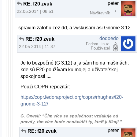
peter
RE: f20 zvuk
22.05.2014 | 08:51
Návštevník
spravim zalohu cez dd, a vyskusam asi
Gnome 3.12
dodoedo
RE: f20 zvuk
Fedora Linux
22.05.2014 | 11:37
Používateľ
Je to bezpečné (G 3.12) a ja sám ho na mašinách,
kde sú F20 používam ku mojej a užívateľskej
spokojnosti ....
Použi COPR repozitár:
https://copr.fedoraproject.org/coprs/rhughes/f20-
gnome-3-12/
G. Orwell: "Čím více se společnost vzdaluje od
pravdy, tím více bude nenávidět ty, kteří ji říkají."
peter
RE: f20 zvuk