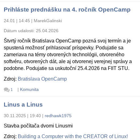
Prihláste prednášku na 4. ročník OpenCamp
24.01 | 14:45
|
MarekGalinski
Dátum udalosti:
25.04.2026
Štvrtý ročník Bratislava OpenCamp pozná svoj termín a je
spustená možnosť prihlasovať príspevky. Podujatie sa
zameriava na témy otvorených technológii, otvoreného
softvéru, otvorených dát, ale aj otvorenej verejnej správy a
podobne. Podujatie sa uskutoční 25.4.2026 na FIIT STU.
Zdroj:
Bratislava OpenCamp
|
Komunita
1
Linus a Linus
30.11.2025 | 19:40
|
redhawk1975
Stavba počítača dvomi Linusmi
Zdroj:
Building a Computer with the CREATOR of Linux!