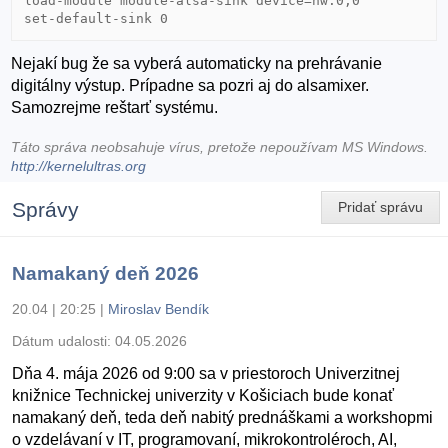
load-module module-alsa-sink device=hw:0,0

set-default-sink 0
Nejakí bug že sa vyberá automaticky na prehrávanie
digitálny výstup. Prípadne sa pozri aj do alsamixer.
Samozrejme reštarť systému.
Táto správa neobsahuje vírus, pretože nepoužívam MS Windows.
http://kernelultras.org
Správy
Pridať správu
Namakaný deň 2026
20.04 | 20:25
|
Miroslav Bendík
Dátum udalosti:
04.05.2026
Dňa 4. mája 2026 od 9:00 sa v priestoroch Univerzitnej
knižnice Technickej univerzity v Košiciach bude konať
namakaný deň, teda deň nabitý prednáškami a workshopmi
o vzdelávaní v IT, programovaní, mikrokontroléroch, AI,