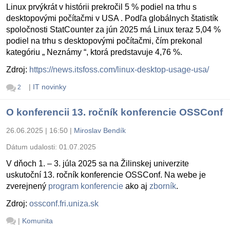
Linux prvýkrát v histórii prekročil 5 % podiel na trhu s
desktopovými počítačmi v USA . Podľa globálnych štatistík
spoločnosti StatCounter za jún 2025 má Linux teraz 5,04 %
podiel na trhu s desktopovými počítačmi, čím prekonal
kategóriu „ Neznámy “, ktorá predstavuje 4,76 %.
Zdroj:
https://news.itsfoss.com/linux-desktop-usage-usa/
|
IT novinky
2
O konferencii 13. ročník konferencie OSSConf
26.06.2025 | 16:50
|
Miroslav Bendík
Dátum udalosti:
01.07.2025
V dňoch 1. – 3. júla 2025 sa na Žilinskej univerzite
uskutoční 13. ročník konferencie OSSConf. Na webe je
zverejnený
program konferencie
ako aj
zborník
.
Zdroj:
ossconf.fri.uniza.sk
|
Komunita