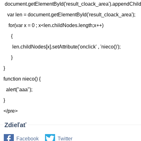
document.getElementById('result_cloack_area').appendChild
var len = document.getElementById('result_cloack_area');
for(var x = 0 ; x<len.childNodes.length;x++)
{
len.childNodes[x].setAttribute('onclick' , 'nieco()');
}
}
function nieco() {
alert("aaa");
}
</pre>
Zdieľať
Facebook
Twitter