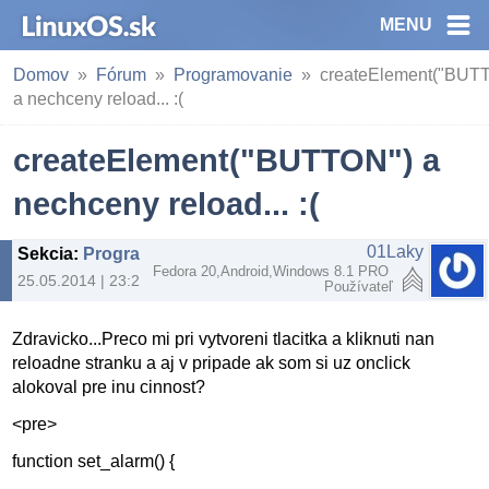
MENU
Domov
Fórum
Programovanie
createElement("BUT
a nechceny reload... :(
createElement("BUTTON") a
nechceny reload... :(
01Laky
Sekcia
:
Programovanie
Fedora 20,Android,Windows 8.1 PRO
25.05.2014 | 23:29
Používateľ
Zdravicko...Preco mi pri vytvoreni tlacitka a kliknuti nan
reloadne stranku a aj v pripade ak som si uz onclick
alokoval pre inu cinnost?
<pre>
function set_alarm() {