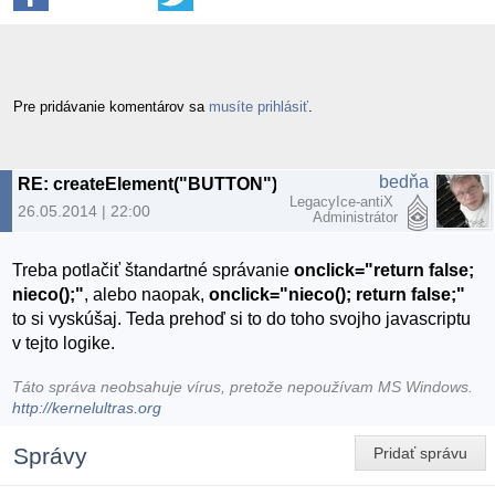
Pre pridávanie komentárov sa
musíte prihlásiť
.
bedňa
RE: createElement("BUTTON") a nechceny reload... :(
LegacyIce-antiX
26.05.2014 | 22:00
Administrátor
Treba potlačiť štandartné správanie
onclick="return false;
nieco();"
, alebo naopak,
onclick="nieco(); return false;"
to si vyskúšaj. Teda prehoď si to do toho svojho javascriptu
v tejto logike.
Táto správa neobsahuje vírus, pretože nepoužívam MS Windows.
http://kernelultras.org
Správy
Pridať správu