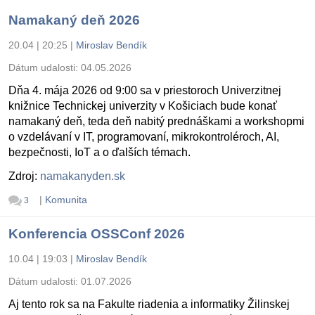
Namakaný deň 2026
20.04 | 20:25
|
Miroslav Bendík
Dátum udalosti:
04.05.2026
Dňa 4. mája 2026 od 9:00 sa v priestoroch Univerzitnej
knižnice Technickej univerzity v Košiciach bude konať
namakaný deň, teda deň nabitý prednáškami a workshopmi
o vzdelávaní v IT, programovaní, mikrokontroléroch, AI,
bezpečnosti, IoT a o ďalších témach.
Zdroj:
namakanyden.sk
|
Komunita
3
Konferencia OSSConf 2026
10.04 | 19:03
|
Miroslav Bendík
Dátum udalosti:
01.07.2026
Aj tento rok sa na Fakulte riadenia a informatiky Žilinskej