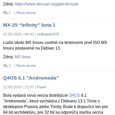
Zdroj:
https://www.devuan.org/get-devuan
|
Nová verzia
2
MX-25 “Infinity” beta 1
22.09.2025 | 08:40
|
redhawk1975
Ludia okolo MX linuxu uvolnili na testovanie prvé ISO MX
linuxu postavené na Debian 13.
Zdroj:
MX linux
|
Nová verzia
2
Q4OS 6.1 "Andromeda"
12.09.2025 | 22:07
|
Pavel
Bola vydaná nová verzia distribúcie
Q4OS
6.1
"Andromeda", ktorá vychádza z Debianu 13.1 Trixie s
desktopom Plasma alebo Trinity. Bude k dispozícii len pre
64 bit architektúru, pre 32 bit sa odporúča staršia verzia