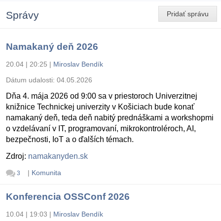
Správy
Pridať správu
Namakaný deň 2026
20.04 | 20:25
|
Miroslav Bendík
Dátum udalosti:
04.05.2026
Dňa 4. mája 2026 od 9:00 sa v priestoroch Univerzitnej
knižnice Technickej univerzity v Košiciach bude konať
namakaný deň, teda deň nabitý prednáškami a workshopmi
o vzdelávaní v IT, programovaní, mikrokontroléroch, AI,
bezpečnosti, IoT a o ďalších témach.
Zdroj:
namakanyden.sk
|
Komunita
3
Konferencia OSSConf 2026
10.04 | 19:03
|
Miroslav Bendík