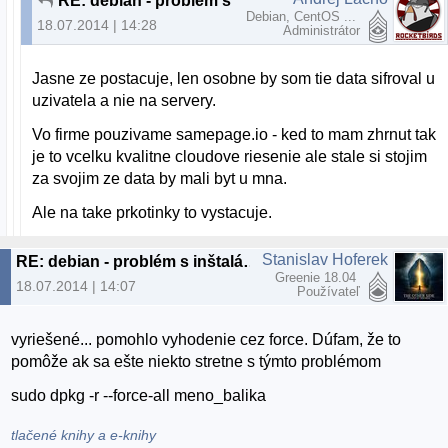
RE: debian - problém s inštaláciou softvéru (nepomôže --configure -a)
Debian, CentOS ...
18.07.2014 | 14:28
Administrátor
Jasne ze postacuje, len osobne by som tie data sifroval u
uzivatela a nie na servery.
Vo firme pouzivame samepage.io - ked to mam zhrnut tak
je to vcelku kvalitne cloudove riesenie ale stale si stojim
za svojim ze data by mali byt u mna.
Ale na take prkotinky to vystacuje.
Stanislav Hoferek
RE: debian - problém s inštaláciou softvéru (nepomôže --configure -a)
Greenie 18.04
18.07.2014 | 14:07
Používateľ
vyriešené... pomohlo vyhodenie cez force. Dúfam, že to
pomôže ak sa ešte niekto stretne s týmto problémom
sudo dpkg -r --force-all meno_balika
tlačené knihy a e-knihy