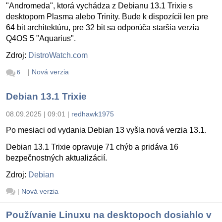
"Andromeda", ktorá vychádza z Debianu 13.1 Trixie s
desktopom Plasma alebo Trinity. Bude k dispozícii len pre
64 bit architektúru, pre 32 bit sa odporúča staršia verzia
Q4OS 5 "Aquarius".
Zdroj:
DistroWatch.com
|
Nová verzia
6
Debian 13.1 Trixie
08.09.2025 | 09:01
|
redhawk1975
Po mesiaci od vydania Debian 13 vyšla nová verzia 13.1.
Debian 13.1 Trixie opravuje 71 chýb a pridáva 16
bezpečnostných aktualizácií.
Zdroj:
Debian
|
Nová verzia
Používanie Linuxu na desktopoch dosiahlo v