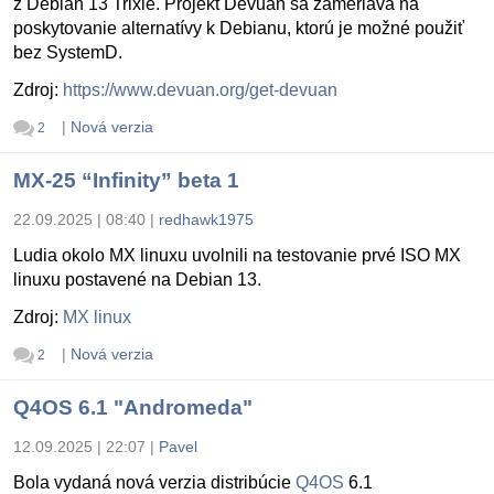
z Debian 13 Trixie. Projekt Devuan sa zameriava na
poskytovanie alternatívy k Debianu, ktorú je možné použiť
bez SystemD.
Zdroj:
https://www.devuan.org/get-devuan
|
Nová verzia
2
MX-25 “Infinity” beta 1
22.09.2025 | 08:40
|
redhawk1975
Ludia okolo MX linuxu uvolnili na testovanie prvé ISO MX
linuxu postavené na Debian 13.
Zdroj:
MX linux
|
Nová verzia
2
Q4OS 6.1 "Andromeda"
12.09.2025 | 22:07
|
Pavel
Bola vydaná nová verzia distribúcie
Q4OS
6.1