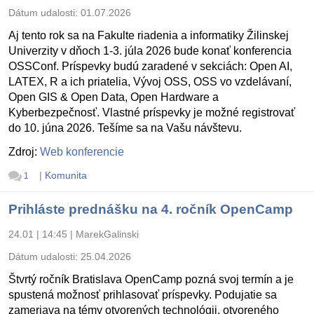
Dátum udalosti:
01.07.2026
Aj tento rok sa na Fakulte riadenia a informatiky Žilinskej
Univerzity v dňoch 1-3. júla 2026 bude konať konferencia
OSSConf. Príspevky budú zaradené v sekciách: Open AI,
LATEX, R a ich priatelia, Vývoj OSS, OSS vo vzdelávaní,
Open GIS & Open Data, Open Hardware a
Kyberbezpečnosť. Vlastné príspevky je možné registrovať
do 10. júna 2026. Tešíme sa na Vašu návštevu.
Zdroj:
Web konferencie
|
Komunita
1
Prihláste prednášku na 4. ročník OpenCamp
24.01 | 14:45
|
MarekGalinski
Dátum udalosti:
25.04.2026
Štvrtý ročník Bratislava OpenCamp pozná svoj termín a je
spustená možnosť prihlasovať príspevky. Podujatie sa
zameriava na témy otvorených technológii, otvoreného