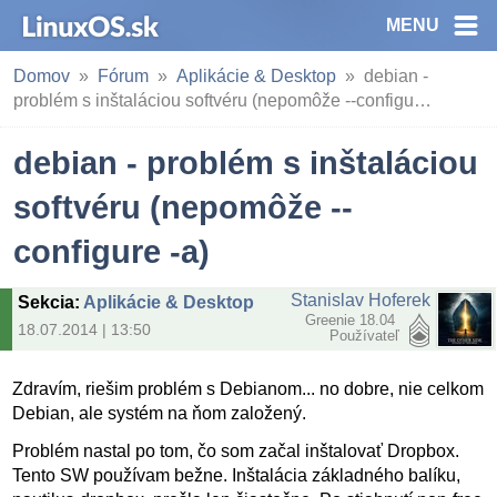
MENU
Domov
Fórum
Aplikácie & Desktop
debian -
problém s inštaláciou softvéru (nepomôže --configu…
debian - problém s inštaláciou
softvéru (nepomôže --
configure -a)
Stanislav Hoferek
Sekcia
:
Aplikácie & Desktop
Greenie 18.04
18.07.2014 | 13:50
Používateľ
Zdravím, riešim problém s Debianom... no dobre, nie celkom
Debian, ale systém na ňom založený.
Problém nastal po tom, čo som začal inštalovať Dropbox.
Tento SW používam bežne. Inštalácia základného balíku,