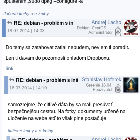
spustením „sudo dpkg --configure -a“.
tlačené knihy a e-knihy
Andrej Lacho
RE: debian - problém s inštaláciou softvéru (nepomôže --configure -a)
Debian, CentOS ...
18.07.2014 | 14:08
Administrátor
Do temy sa zatahovat zatial nebudem, neviem ti poradit.
Len ti davam do pozornosti ohladom Dropboxu.
link
Stanislav Hoferek
RE: debian - problém s inštaláciou softvéru (nepomôže --configure -a)
Greenie 18.04
18.07.2014 | 14:10
Používateľ
samozrejme, že citlivé dáta by sa mali presúvať
bezpečnejšou cestou. Na fotky, dokumenty určené na
uloženie na webe atď to však plne postačuje
tlačené knihy a e-knihy
Andrej Lacho