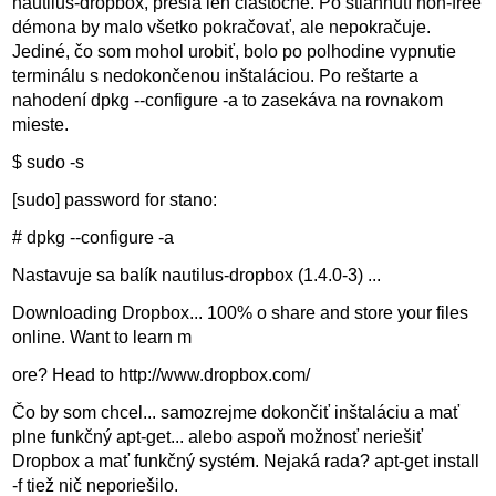
nautilus-dropbox, prešla len čiastočne. Po stiahnutí non-free
démona by malo všetko pokračovať, ale nepokračuje.
Jediné, čo som mohol urobiť, bolo po polhodine vypnutie
terminálu s nedokončenou inštaláciou. Po reštarte a
nahodení dpkg --configure -a to zasekáva na rovnakom
mieste.
$ sudo -s
[sudo] password for stano:
# dpkg --configure -a
Nastavuje sa balík nautilus-dropbox (1.4.0-3) ...
Downloading Dropbox... 100% o share and store your files
online. Want to learn m
ore? Head to http://www.dropbox.com/
Čo by som chcel... samozrejme dokončiť inštaláciu a mať
plne funkčný apt-get... alebo aspoň možnosť neriešiť
Dropbox a mať funkčný systém. Nejaká rada? apt-get install
-f tiež nič neporiešilo.