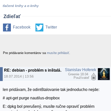
tlačené knihy a e-knihy
Zdieľať
Facebook
Twitter
Pre pridávanie komentárov sa
musíte prihlásiť
.
Stanislav Hoferek
RE: debian - problém s inštaláciou softvéru (nepomôže --configure -a)
Greenie 18.04
18.07.2014 | 13:56
Používateľ
len pridávam, že odintštalovanie tak jednoducho nejde:
# apt-get purge nautilus-dropbox
E: dpkg bol prerušený, musíte ručne opraviť problém