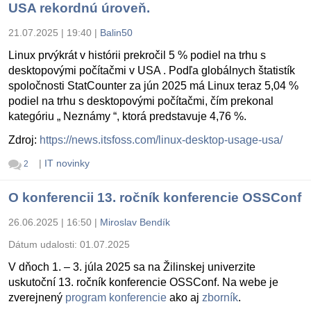
USA rekordnú úroveň.
21.07.2025 | 19:40
|
Balin50
Linux prvýkrát v histórii prekročil 5 % podiel na trhu s
desktopovými počítačmi v USA . Podľa globálnych štatistík
spoločnosti StatCounter za jún 2025 má Linux teraz 5,04 %
podiel na trhu s desktopovými počítačmi, čím prekonal
kategóriu „ Neznámy “, ktorá predstavuje 4,76 %.
Zdroj:
https://news.itsfoss.com/linux-desktop-usage-usa/
|
IT novinky
2
O konferencii 13. ročník konferencie OSSConf
26.06.2025 | 16:50
|
Miroslav Bendík
Dátum udalosti:
01.07.2025
V dňoch 1. – 3. júla 2025 sa na Žilinskej univerzite
uskutoční 13. ročník konferencie OSSConf. Na webe je
zverejnený
program konferencie
ako aj
zborník
.