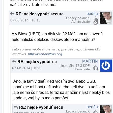
načítať z dvd. ale disk nič.
bedňa
RE: nejde vypnúť secure boot
LegacyIce-antiX
07.08.2014 | 10:16
Administrátor
A v Biose(UEFI) ten disk vidíš? Máš tam nastavenú
automatickú detekciu diskov, alebo manuálnu?
Táto správa neobsahuje vírus, pretože nepoužívam MS
Windows.
http://kernelultras.org
MARTIN
RE: nejde vypnúť secure boot
Linux Mint 17.3 KDE
07.08.2014 | 10:32
Používateľ
Áno, je tam vidieť. Keď vložím dvd alebo USB,
ponúkne mi boot uefi usb alebo uefi dvd, to uefi tam
ale nemá čo hľadať. teraz sa snažím nájsť nejaký bios
update, vraj by to malo pomôcť.
bedňa
RE: nejde vypnúť secure boot
LegacyIce-antiX