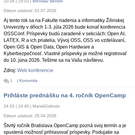
10.04 | 19:03
|
Miroslav Bendík
Dátum udalosti:
01.07.2026
Aj tento rok sa na Fakulte riadenia a informatiky Žilinskej
Univerzity v dňoch 1-3. júla 2026 bude konať konferencia
OSSConf. Príspevky budú zaradené v sekciách: Open AI,
LATEX, R a ich priatelia, Vývoj OSS, OSS vo vzdelávaní,
Open GIS & Open Data, Open Hardware a
Kyberbezpečnosť. Vlastné príspevky je možné registrovať
do 10. júna 2026. Tešíme sa na Vašu návštevu.
Zdroj:
Web konferencie
|
Komunita
1
Prihláste prednášku na 4. ročník OpenCamp
24.01 | 14:45
|
MarekGalinski
Dátum udalosti:
25.04.2026
Štvrtý ročník Bratislava OpenCamp pozná svoj termín a je
spustená možnosť prihlasovať príspevky. Podujatie sa