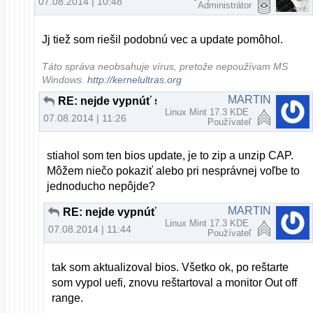
07.08.2014 | 10:48
Administrátor
Jj tiež som riešil podobnú vec a update pomôhol.
Táto správa neobsahuje vírus, pretože nepoužívam MS
Windows.
http://kernelultras.org
MARTIN
RE: nejde vypnúť secure boot
Linux Mint 17.3 KDE
07.08.2014 | 11:26
Používateľ
stiahol som ten bios update, je to zip a unzip CAP.
Môžem niečo pokaziť alebo pri nesprávnej voľbe to
jednoducho nepôjde?
MARTIN
RE: nejde vypnúť secure boot
Linux Mint 17.3 KDE
07.08.2014 | 11:44
Používateľ
tak som aktualizoval bios. Všetko ok, po reštarte
som vypol uefi, znovu reštartoval a monitor Out off
range.