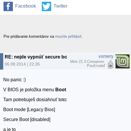
Facebook
Twitter
Pre pridávanie komentárov sa
musíte prihlásiť
.
vxmery
RE: nejde vypnúť secure boot
Mint 21.3 Cinnamon
06.08.2014 | 22:26
Používateľ
No panic :)
V BIOS je položka menu
Boot
Tam potrebuješ dosiahnuť toto:
Boot mode [Legacy Bios]
Secure Boot [disabled]
a je to