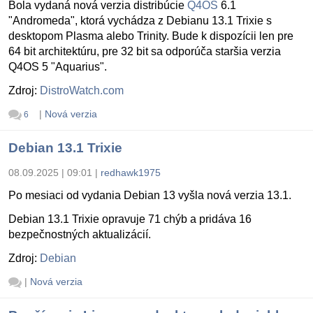
Bola vydaná nová verzia distribúcie
Q4OS
6.1
"Andromeda", ktorá vychádza z Debianu 13.1 Trixie s
desktopom Plasma alebo Trinity. Bude k dispozícii len pre
64 bit architektúru, pre 32 bit sa odporúča staršia verzia
Q4OS 5 "Aquarius".
Zdroj:
DistroWatch.com
|
Nová verzia
6
Debian 13.1 Trixie
08.09.2025 | 09:01
|
redhawk1975
Po mesiaci od vydania Debian 13 vyšla nová verzia 13.1.
Debian 13.1 Trixie opravuje 71 chýb a pridáva 16
bezpečnostných aktualizácií.
Zdroj:
Debian
|
Nová verzia