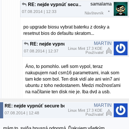
samalama
RE: nejde vypnúť secure boot
07.08.2014 | 12:33
Návštevník
po upgrade biosu vybrat baterku z dosky a
resetnut bios do defaultu skratom...
MARTIN
RE: nejde vypnúť secure boot
Linux Mint 17.3 KDE
07.08.2014 | 12:37
Používateľ
Áno, to pomohlo. uefi som vypol, teraz
nakupujem nad csm16 parametrami, inak som
tam kde som bol. Ten disk vidí ale ani win7 ani
ubuntu z toho nedostanem. Medzi možnosťami
na načítanie ten disk nie je. Iba dvd a usb.
MARTIN
RE: nejde vypnúť secure boot
Linux Mint 17.3 KDE
07.08.2014 | 12:48
Používateľ
mám to. sviňa hnusná odporná. Ďakujem všetkým.