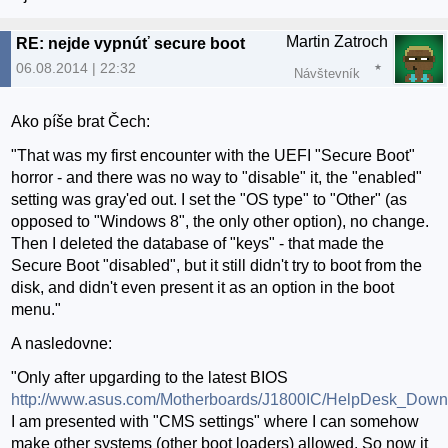
Martin Zatroch
RE: nejde vypnúť secure boot
06.08.2014 | 22:32
Návštevník
Ako píše brat Čech:
"That was my first encounter with the UEFI "Secure Boot"
horror - and there was no way to "disable" it, the "enabled"
setting was gray'ed out. I set the "OS type" to "Other" (as
opposed to "Windows 8", the only other option), no change.
Then I deleted the database of "keys" - that made the
Secure Boot "disabled", but it still didn't try to boot from the
disk, and didn't even present it as an option in the boot
menu."
A nasledovne:
"Only after upgarding to the latest BIOS
http://www.asus.com/Motherboards/J1800IC/HelpDesk_Down
I am presented with "CMS settings" where I can somehow
make other systems (other boot loaders) allowed. So now it