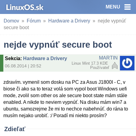
MENU
Domov
Fórum
Hardware a Drivery
nejde vypnúť
secure boot
nejde vypnúť secure boot
MARTIN
Sekcia
:
Hardware a Drivery
Linux Mint 17.3 KDE
06.08.2014 | 20:52
Používateľ
zdravím. vymenil som dosku na PC za Asus J1800I - C, v
biose či ako sa to teraz volá som vypol boot Windows uefi
mode, zvolil som other os ale secure boot state mám stále
enabled. A nikde to neviem vypnúť. Na disku mám win7 a
ubuntu, samozrejme že mi to nechce nabehnúť. do rána to
musím nejako urobiť. :/ Poradí mi niekto prosím?
Zdieľať