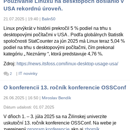
Používanie Linuxu na desktopoch dosiahlo v
USA rekordnú úroveň.
21.07.2025 | 19:40
|
Balin50
Linux prvýkrát v histórii prekročil 5 % podiel na trhu s
desktopovými počítačmi v USA . Podľa globálnych štatistík
spoločnosti StatCounter za jún 2025 má Linux teraz 5,04 %
podiel na trhu s desktopovými počítačmi, čím prekonal
kategóriu „ Neznámy “, ktorá predstavuje 4,76 %.
Zdroj:
https://news.itsfoss.com/linux-desktop-usage-usa/
|
IT novinky
2
O konferencii 13. ročník konferencie OSSConf
26.06.2025 | 16:50
|
Miroslav Bendík
Dátum udalosti:
01.07.2025
V dňoch 1. – 3. júla 2025 sa na Žilinskej univerzite
uskutoční 13. ročník konferencie OSSConf. Na webe je
zverejnený
program konferencie
ako aj
zborník
.