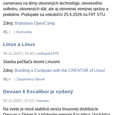
zameriava na témy otvorených technológii, otvoreného
softvéru, otvorených dát, ale aj otvorenej verejnej správy a
podobne. Podujatie sa uskutoční 25.4.2026 na FIIT STU.
Zdroj:
Bratislava OpenCamp
|
Komunita
1
Linus a Linus
30.11.2025 | 19:40
|
redhawk1975
Stavba počítača dvomi Linusmi
Zdroj:
Building a Computer with the CREATOR of Linux!
|
Zaujímavý článok
8
Devuan 6 Excalibur je vydaný
03.11.2025 | 22:52
|
menom
Na svete je nová stabilná verzia linuxovej distribúcie
Devuan s číslom 6 a kódovým menom Excalibur. Vychádza