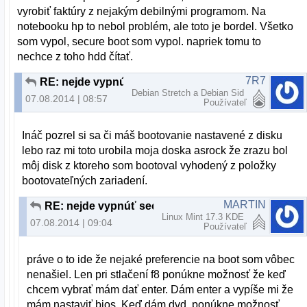
vyrobiť faktúry z nejakým debilnými programom. Na
notebooku hp to nebol problém, ale toto je bordel. Všetko
som vypol, secure boot som vypol. napriek tomu to
nechce z toho hdd čítať.
7R7
RE: nejde vypnúť secure boot
Debian Stretch a Debian Sid
07.08.2014 | 08:57
Používateľ
Ináč pozrel si sa či máš bootovanie nastavené z disku
lebo raz mi toto urobila moja doska asrock že zrazu bol
môj disk z ktoreho som bootoval vyhodený z položky
bootovateľných zariadení.
MARTIN
RE: nejde vypnúť secure boot
Linux Mint 17.3 KDE
07.08.2014 | 09:04
Používateľ
práve o to ide že nejaké preferencie na boot som vôbec
nenašiel. Len pri stlačení f8 ponúkne možnosť že keď
chcem vybrať mám dať enter. Dám enter a vypíše mi že
mám nastaviť bios. Keď dám dvd, ponúkne možnosť