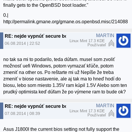
finally gets to the OpenBSD boot loader."
0.|
http://permalink.gmane.org/gmane.os.openbsd.misc/214088
MARTIN
RE: nejde vypnúť secure boot
Linux Mint 17.3 KDE
06.08.2014 | 22:52
Používateľ
no tak sa mi to podarilo, teda dúfam. musel som zvoliť
možnosť uefi Windows, potom vymazať kľúče, potom
zmeniť na other os. Po reštarte mi už Nepíše že treba
zmeniť v biose nastavenie, ale aj tak ma to hneď hodí do
biosu, lebo som miesto 1.35V ram kúpil 1.5V Alebo som ten
prudký optimista keď dúfam že po výmene ram to bude ok?
MARTIN
RE: nejde vypnúť secure boot
Linux Mint 17.3 KDE
07.08.2014 | 08:39
Používateľ
Asus J1800I the current bios setting not fully support the