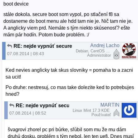
boot device
stále dokola. secure boot som vypol, po stlačení f8 sa
dostaneme do boot menu ale hdd tam nie je. Nič tam nie je.
A anglicky viem prd. Nemáte s tým niekto skúsenosť? ešte
mám pár hodín. Potom bude problém. :/
Andrej Lacho
RE: nejde vypnúť secure boot
Debian, CentOS ...
07.08.2014 | 08:43
Administrátor
Ked nevies anglicky tak skus slovniky = pomaha to a zacni
sa ucit!
Po druhe: nestresuj, co mas take dolezite ked to potrebujes
hned?
MARTIN
RE: nejde vypnúť secure boot
Linux Mint 17.3 KDE
07.08.2014 | 08:52
Používateľ
švagrovi zhorel pc pri búrke, sľúbil som mu že mu dám
druhú dosku. problém s tým nebol, len ten uefi. Dnes musí