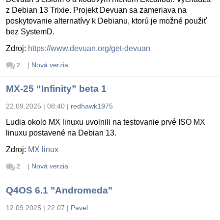
z Debian 13 Trixie. Projekt Devuan sa zameriava na
poskytovanie alternatívy k Debianu, ktorú je možné použiť
bez SystemD.
Zdroj:
https://www.devuan.org/get-devuan
|
Nová verzia
2
MX-25 “Infinity” beta 1
22.09.2025 | 08:40
|
redhawk1975
Ludia okolo MX linuxu uvolnili na testovanie prvé ISO MX
linuxu postavené na Debian 13.
Zdroj:
MX linux
|
Nová verzia
2
Q4OS 6.1 "Andromeda"
12.09.2025 | 22:07
|
Pavel