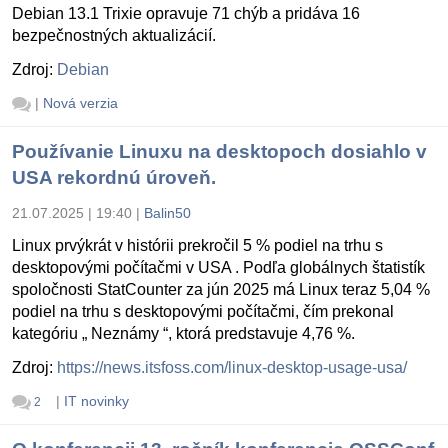
Debian 13.1 Trixie opravuje 71 chýb a pridáva 16
bezpečnostných aktualizácií.
Zdroj:
Debian
|
Nová verzia
Používanie Linuxu na desktopoch dosiahlo v
USA rekordnú úroveň.
21.07.2025 | 19:40
|
Balin50
Linux prvýkrát v histórii prekročil 5 % podiel na trhu s
desktopovými počítačmi v USA . Podľa globálnych štatistík
spoločnosti StatCounter za jún 2025 má Linux teraz 5,04 %
podiel na trhu s desktopovými počítačmi, čím prekonal
kategóriu „ Neznámy “, ktorá predstavuje 4,76 %.
Zdroj:
https://news.itsfoss.com/linux-desktop-usage-usa/
|
IT novinky
2