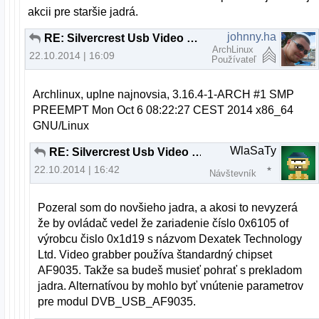
akcii pre staršie jadrá.
johnny.ha
RE: Silvercrest Usb Video Grabber VG 2010
ArchLinux
22.10.2014 | 16:09
Používateľ
Archlinux, uplne najnovsia, 3.16.4-1-ARCH #1 SMP
PREEMPT Mon Oct 6 08:22:27 CEST 2014 x86_64
GNU/Linux
WlaSaTy
RE: Silvercrest Usb Video Grabber VG 2010
22.10.2014 | 16:42
Návštevník
Pozeral som do novšieho jadra, a akosi to nevyzerá
že by ovládač vedel že zariadenie číslo 0x6105 of
výrobcu čislo 0x1d19 s názvom Dexatek Technology
Ltd. Video grabber používa štandardný chipset
AF9035. Takže sa budeš musieť pohrať s prekladom
jadra. Alternatívou by mohlo byť vnútenie parametrov
pre modul DVB_USB_AF9035.