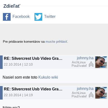
Zdieľať
Facebook
Twitter
Pre pridávanie komentárov sa
musíte prihlásiť
.
johnny.ha
RE: Silvercrest Usb Video Grabber VG 2010
ArchLinux
22.10.2014 | 12:10
Používateľ
Nasiel som este toto
Kukulo wiki
johnny.ha
RE: Silvercrest Usb Video Grabber VG 2010
ArchLinux
22.10.2014 | 14:19
Používateľ
Nikto nic?