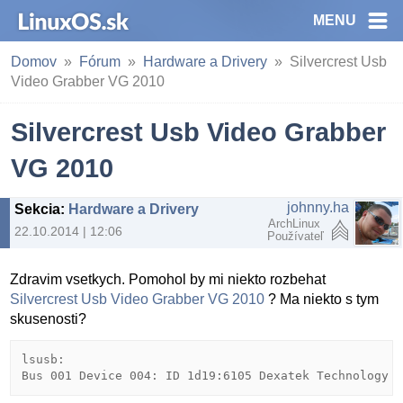
MENU
Domov
Fórum
Hardware a Drivery
Silvercrest Usb
Video Grabber VG 2010
Silvercrest Usb Video Grabber
VG 2010
johnny.ha
Sekcia
:
Hardware a Drivery
ArchLinux
22.10.2014 | 12:06
Používateľ
Zdravim vsetkych. Pomohol by mi niekto rozbehat
Silvercrest Usb Video Grabber VG 2010
? Ma niekto s tym
skusenosti?
lsusb:
