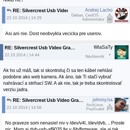
Andrej Lacho
RE: Silvercrest Usb Video Grabber VG 2010
Debian, CentOS ...
22.10.2014 | 14:29
Administrátor
Asi ani nie. Dost neobvykla vecicka pre userov.
WlaSaTy
RE: Silvercrest Usb Video Grabber VG 2010
22.10.2014 | 14:44
Návštevník
Ak ho už máš, tak si skontroluj či sa ten kábel nehlási
podobne ako web kamera. Ak áno, tak Ti stačí vybrať
nahrávací a strihací SW. A ak nie, tak je treba skontrolovať
verziu jadra.
johnny.ha
RE: Silvercrest Usb Video Grabber VG 2010
ArchLinux
22.10.2014 | 14:56
Používateľ
No praveze som nenasiel niv v /dev/v4l, /dev/dvb, .. Proste
nic. Mam aj dvb-usb-af9035.fw v /lib/firmware, ale aj tak