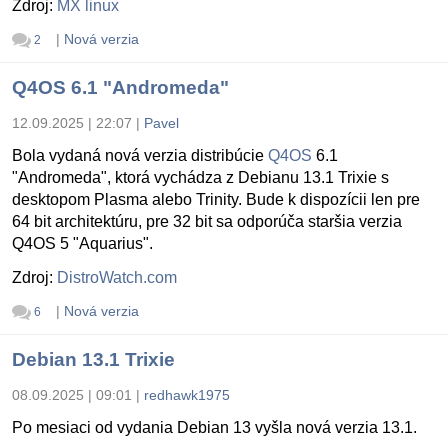
Zdroj:
MX linux
|
Nová verzia
2
Q4OS 6.1 "Andromeda"
12.09.2025 | 22:07
|
Pavel
Bola vydaná nová verzia distribúcie
Q4OS
6.1
"Andromeda", ktorá vychádza z Debianu 13.1 Trixie s
desktopom Plasma alebo Trinity. Bude k dispozícii len pre
64 bit architektúru, pre 32 bit sa odporúča staršia verzia
Q4OS 5 "Aquarius".
Zdroj:
DistroWatch.com
|
Nová verzia
6
Debian 13.1 Trixie
08.09.2025 | 09:01
|
redhawk1975
Po mesiaci od vydania Debian 13 vyšla nová verzia 13.1.