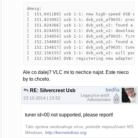
dmesg:

[  151.641189] usb 1-1: new high-speed USB de
[  151.823992] usb 1-1: dvb_usb_af9035: prech
[  151.824366] usb 1-1: dvb_usb_v2: found a '
[  151.824455] usb 1-1: dvb_usb_v2: downloadi
[  152.154054] usb 1-1: dvb_usb_af9035: firmw
[  152.154083] usb 1-1: dvb_usb_v2: found a '
[  152.154817] usb 1-1: dvb_usb_af9035: tuner
[  152.156155] usb 1-1: dvb_usb_v2: will pass
Ale co dalej? VLC mi to nechce najst. Este nieco
by to chcelo.
bedňa
RE: Silvercrest Usb Video Grabber VG 2010
LegacyIce-antiX
23.10.2014 | 13:52
Administrátor
tuner id=00 not supported, please report!
Táto správa neobsahuje vírus, pretože nepoužívam MS
Windows.
http://kernelultras.org