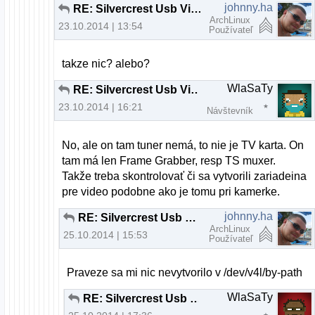
johnny.ha
RE: Silvercrest Usb Video Grabber VG 2010
ArchLinux
23.10.2014 | 13:54
Používateľ
takze nic? alebo?
WlaSaTy
RE: Silvercrest Usb Video Grabber VG 2010
23.10.2014 | 16:21
Návštevník
No, ale on tam tuner nemá, to nie je TV karta. On
tam má len Frame Grabber, resp TS muxer.
Takže treba skontrolovať či sa vytvorili zariadeina
pre video podobne ako je tomu pri kamerke.
johnny.ha
RE: Silvercrest Usb Video Grabber VG 2010
ArchLinux
25.10.2014 | 15:53
Používateľ
Praveze sa mi nic nevytvorilo v /dev/v4l/by-path
WlaSaTy
RE: Silvercrest Usb Video Grabber VG 2010