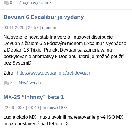
|
Zaujímavý článok
8
Devuan 6 Excalibur je vydaný
03.11.2025 | 22:52
|
menom
Na svete je nová stabilná verzia linuxovej distribúcie
Devuan s číslom 6 a kódovým menom Excalibur. Vychádza
z Debian 13 Trixie. Projekt Devuan sa zameriava na
poskytovanie alternatívy k Debianu, ktorú je možné použiť
bez SystemD.
Zdroj:
https://www.devuan.org/get-devuan
|
Nová verzia
2
MX-25 “Infinity” beta 1
22.09.2025 | 08:40
|
redhawk1975
Ludia okolo MX linuxu uvolnili na testovanie prvé ISO MX
linuxu postavené na Debian 13.