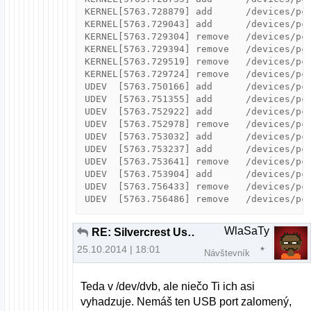
KERNEL[5763.728879] add      /devices/pci
KERNEL[5763.729043] add      /devices/pci
KERNEL[5763.729304] remove   /devices/pci
KERNEL[5763.729394] remove   /devices/pci
KERNEL[5763.729519] remove   /devices/pci
KERNEL[5763.729724] remove   /devices/pci
UDEV  [5763.750166] add      /devices/pci
UDEV  [5763.751355] add      /devices/pci
UDEV  [5763.752922] add      /devices/pci
UDEV  [5763.752978] remove   /devices/pci
UDEV  [5763.753032] add      /devices/pci
UDEV  [5763.753237] add      /devices/pci
UDEV  [5763.753641] remove   /devices/pci
UDEV  [5763.753904] add      /devices/pci
UDEV  [5763.756433] remove   /devices/pci
WlaSaTy
RE: Silvercrest Usb Video Grabber VG 2010
25.10.2014 | 18:01
Návštevník
Teda v /dev/dvb, ale niečo Ti ich asi
vyhadzuje. Nemáš ten USB port zalomený,