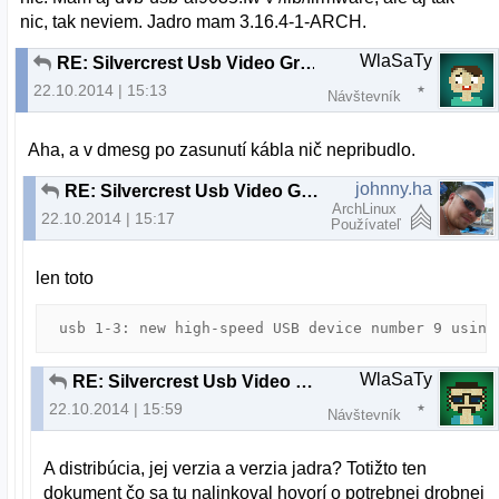
nic, tak neviem. Jadro mam 3.16.4-1-ARCH.
WlaSaTy
RE: Silvercrest Usb Video Grabber VG 2010
22.10.2014 | 15:13
Návštevník
Aha, a v dmesg po zasunutí kábla nič nepribudlo.
johnny.ha
RE: Silvercrest Usb Video Grabber VG 2010
ArchLinux
22.10.2014 | 15:17
Používateľ
len toto
 usb 1-3: new high-speed USB device number 9 using
WlaSaTy
RE: Silvercrest Usb Video Grabber VG 2010
22.10.2014 | 15:59
Návštevník
A distribúcia, jej verzia a verzia jadra? Totižto ten
dokument čo sa tu nalinkoval hovorí o potrebnej drobnej