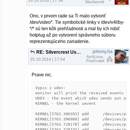
25.10.2014 | 17:36
Návštevník
Ono, v prvom rade sa Ti malo vytvoriť
/dev/video*. Tie symbolické linky v /dev/v4l/by-
*/* sú len kôli prehľadnosti a mal by ich robiť
hotplug až po vytvorení správneho súboru
reprezentujúceho zariadenie.
johnny.ha
RE: Silvercrest Usb Video Grabber VG 2010
ArchLinux
25.10.2014 | 17:54
Používateľ
Prave nic.
Vypis z udev:

monitor will print the received events fo
UDEV - the event which udev sends out aft
KERNEL - the kernel uevent

KERNEL[5763.396393] add      /devices/pci
KERNEL[5763.396980] add      /devices/pci
KERNEL[5763.728178] add      /devices/pci
KERNEL[5763.728735] add      /devices/pci