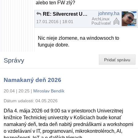
alebo ten FW zlý?
johnny.ha
RE: Silvercrest Usb Video Grabber VG 2010
ArchLinux
17.01.2016 | 18:01
Používateľ
Nic nieje zlomene, na windowsoch to
funguje dobre.
Správy
Pridať správu
Namakaný deň 2026
20.04 | 20:25
|
Miroslav Bendík
Dátum udalosti:
04.05.2026
Dňa 4. mája 2026 od 9:00 sa v priestoroch Univerzitnej
knižnice Technickej univerzity v Košiciach bude konať
namakaný deň, teda deň nabitý prednáškami a workshopmi
o vzdelávaní v IT, programovaní, mikrokontroléroch, AI,
bezpečnosti, IoT a o ďalších témach.