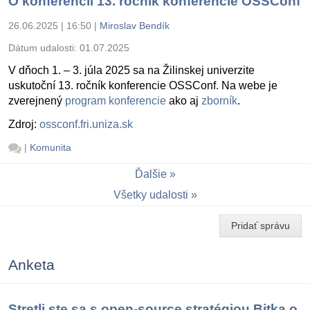
O konferencii 13. ročník konferencie OSSConf
26.06.2025 | 16:50
|
Miroslav Bendík
Dátum udalosti:
01.07.2025
V dňoch 1. – 3. júla 2025 sa na Žilinskej univerzite
uskutoční 13. ročník konferencie OSSConf. Na webe je
zverejnený
program konferencie
ako aj
zborník
.
Zdroj:
ossconf.fri.uniza.sk
|
Komunita
Ďalšie
Všetky udalosti
Pridať správu
Anketa
Stretli ste sa s open-source stratégiou Bitka o