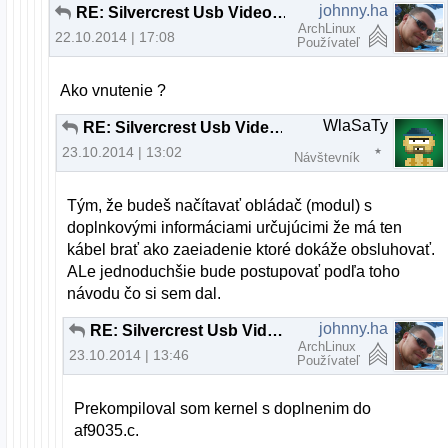
johnny.ha
RE: Silvercrest Usb Video Grabber VG 2010
ArchLinux
22.10.2014 | 17:08
Používateľ
Ako vnutenie ?
WlaSaTy
RE: Silvercrest Usb Video Grabber VG 2010
23.10.2014 | 13:02
Návštevník
Tým, že budeš načítavať obládač (modul) s
doplnkovými informáciami určujúcimi že má ten
kábel brať ako zaeiadenie ktoré dokáže obsluhovať.
ALe jednoduchšie bude postupovať podľa toho
návodu čo si sem dal.
johnny.ha
RE: Silvercrest Usb Video Grabber VG 2010
ArchLinux
23.10.2014 | 13:46
Používateľ
Prekompiloval som kernel s doplnenim do
af9035.c.