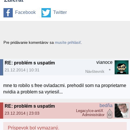
Facebook
Twitter
Pre pridávanie komentárov sa
musíte prihlásiť
.
vianoce
RE: problém s uspatím
21.12.2014 | 10:31
Návštevník
mne to robilo s free ovladacmi. prehodil som na proprietarne
nvidia a problem sa vyriesil...
bedňa
RE: problém s uspatím
LegacyIce-antiX
23.12.2014 | 23:03
Administrátor
Príspevok bol vymazaný.