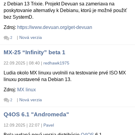
z Debian 13 Trixie. Projekt Devuan sa zameriava na
poskytovanie alternatívy k Debianu, ktorú je možné použiť
bez SystemD.
Zdroj:
https://www.devuan.org/get-devuan
|
Nová verzia
2
MX-25 “Infinity” beta 1
22.09.2025 | 08:40
|
redhawk1975
Ludia okolo MX linuxu uvolnili na testovanie prvé ISO MX
linuxu postavené na Debian 13.
Zdroj:
MX linux
|
Nová verzia
2
Q4OS 6.1 "Andromeda"
12.09.2025 | 22:07
|
Pavel
Bola vydaná nová verzia distribúcie
Q4OS
6.1