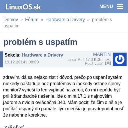
MENU
Domov
Fórum
Hardware a Drivery
problém s
uspatím
problém s uspatím
MARTIN
Sekcia
:
Hardware a Drivery
Linux Mint 17.3 KDE
19.12.2014 | 08:09
Používateľ
zdravím. dá sa nejako zistiť dôvod, prečo po uspaní systém
niekedy naštartuje bez problémov a inokedy ostane čierny
monitor? vyrieši to len vypínač na zdroji, čo mi nepríde byť
príliš štandardné riešenie. Ide o mint 17.1 s najnovším
jadrom a nvidia ovládačmi 340. Mám pocit, že čím dlhšie je
počítač uspaný do pamäte, tým menšia je pravdepodobnosť
že nabehne korektne.
Zdieľať