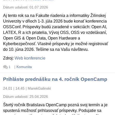
Dátum udalosti:
01.07.2026
Aj tento rok sa na Fakulte riadenia a informatiky Žilinskej
Univerzity v dňoch 1-3. júla 2026 bude konať konferencia
OSSConf. Príspevky budú zaradené v sekciách: Open AI,
LATEX, R a ich priatelia, Vývoj OSS, OSS vo vzdelávaní,
Open GIS & Open Data, Open Hardware a
Kyberbezpečnosť. Vlastné príspevky je možné registrovať
do 10. júna 2026. Tešíme sa na Vašu návštevu.
Zdroj:
Web konferencie
|
Komunita
1
Prihláste prednášku na 4. ročník OpenCamp
24.01 | 14:45
|
MarekGalinski
Dátum udalosti:
25.04.2026
Štvrtý ročník Bratislava OpenCamp pozná svoj termín a je
spustená možnosť prihlasovať príspevky. Podujatie sa