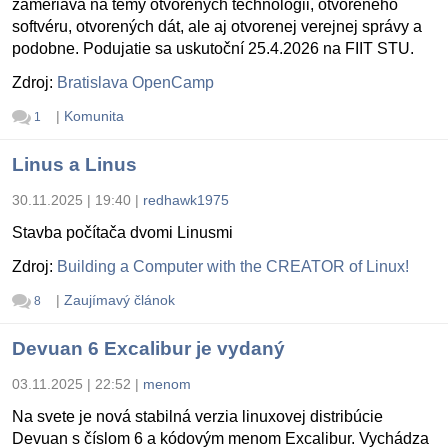
zameriava na témy otvorených technológii, otvoreného
softvéru, otvorených dát, ale aj otvorenej verejnej správy a
podobne. Podujatie sa uskutoční 25.4.2026 na FIIT STU.
Zdroj:
Bratislava OpenCamp
|
Komunita
1
Linus a Linus
30.11.2025 | 19:40
|
redhawk1975
Stavba počítača dvomi Linusmi
Zdroj:
Building a Computer with the CREATOR of Linux!
|
Zaujímavý článok
8
Devuan 6 Excalibur je vydaný
03.11.2025 | 22:52
|
menom
Na svete je nová stabilná verzia linuxovej distribúcie
Devuan s číslom 6 a kódovým menom Excalibur. Vychádza