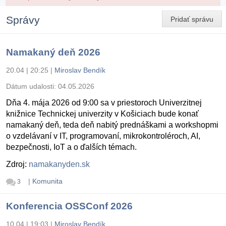
Správy
Pridať správu
Namakaný deň 2026
20.04 | 20:25
|
Miroslav Bendík
Dátum udalosti:
04.05.2026
Dňa 4. mája 2026 od 9:00 sa v priestoroch Univerzitnej
knižnice Technickej univerzity v Košiciach bude konať
namakaný deň, teda deň nabitý prednáškami a workshopmi
o vzdelávaní v IT, programovaní, mikrokontroléroch, AI,
bezpečnosti, IoT a o ďalších témach.
Zdroj:
namakanyden.sk
|
Komunita
3
Konferencia OSSConf 2026
10.04 | 19:03
|
Miroslav Bendík