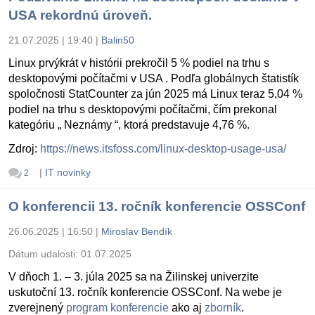
USA rekordnú úroveň.
21.07.2025 | 19:40
|
Balin50
Linux prvýkrát v histórii prekročil 5 % podiel na trhu s
desktopovými počítačmi v USA . Podľa globálnych štatistík
spoločnosti StatCounter za jún 2025 má Linux teraz 5,04 %
podiel na trhu s desktopovými počítačmi, čím prekonal
kategóriu „ Neznámy “, ktorá predstavuje 4,76 %.
Zdroj:
https://news.itsfoss.com/linux-desktop-usage-usa/
|
IT novinky
2
O konferencii 13. ročník konferencie OSSConf
26.06.2025 | 16:50
|
Miroslav Bendík
Dátum udalosti:
01.07.2025
V dňoch 1. – 3. júla 2025 sa na Žilinskej univerzite
uskutoční 13. ročník konferencie OSSConf. Na webe je
zverejnený
program konferencie
ako aj
zborník
.