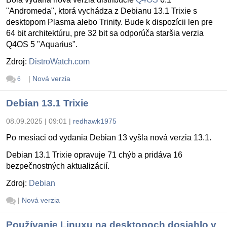
"Andromeda", ktorá vychádza z Debianu 13.1 Trixie s
desktopom Plasma alebo Trinity. Bude k dispozícii len pre
64 bit architektúru, pre 32 bit sa odporúča staršia verzia
Q4OS 5 "Aquarius".
Zdroj:
DistroWatch.com
|
Nová verzia
6
Debian 13.1 Trixie
08.09.2025 | 09:01
|
redhawk1975
Po mesiaci od vydania Debian 13 vyšla nová verzia 13.1.
Debian 13.1 Trixie opravuje 71 chýb a pridáva 16
bezpečnostných aktualizácií.
Zdroj:
Debian
|
Nová verzia
Používanie Linuxu na desktopoch dosiahlo v