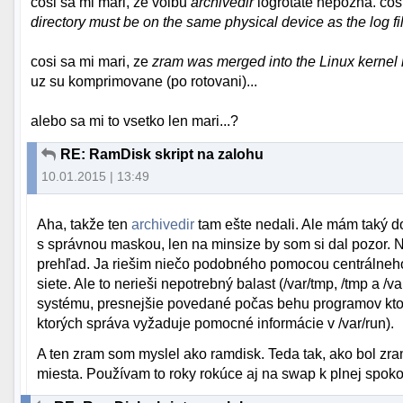
cosi sa mi mari, ze volbu
archivedir
logrotate nepozna. cos
directory must be on the same physical device as the log fi
cosi sa mi mari, ze
zram was merged into the Linux kernel 
uz su komprimovane (po rotovani)...
alebo sa mi to vsetko len mari...?
RE: RamDisk skript na zalohu
10.01.2015 | 13:49
Aha, takže ten
archivedir
tam ešte nedali. Ale mám taký do
s správnou maskou, len na minsize by som si dal pozor.
prehľad. Ja riešim niečo podobného pomocou centrálneho
siete. Ale to nerieši nepotrebný balast (/var/tmp, /tmp a 
systému, presnejšie povedané počas behu programov kto
ktorých správa vyžaduje pomocné informácie v /var/run).
A ten zram som myslel ako ramdisk. Teda tak, ako bol zr
miesta. Používam to roky rokúce aj na swap k plnej spoko