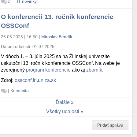
|
IT novinky
2
O konferencii 13. ročník konferencie
OSSConf
26.06.2025 | 16:50
|
Miroslav Bendík
Dátum udalosti:
01.07.2025
V dňoch 1. – 3. júla 2025 sa na Žilinskej univerzite
uskutoční 13. ročník konferencie OSSConf. Na webe je
zverejnený
program konferencie
ako aj
zborník
.
Zdroj:
ossconf.fri.uniza.sk
|
Komunita
Ďalšie
Všetky udalosti
Pridať správu