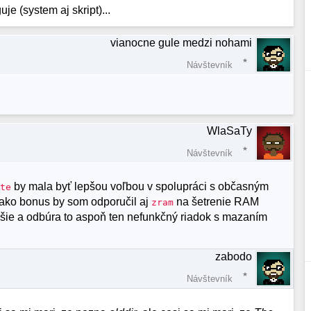
je (system aj skript)...
vianocne gule medzi nohami
Návštevník
WlaSaTy
Návštevník
by mala byť lepšou voľbou v spolupráci s občasným
ate
 A ako bonus by som odporučil aj
na šetrenie RAM
zram
šie a odbúra to aspoň ten nefunkčný riadok s mazaním
zabodo
Návštevník