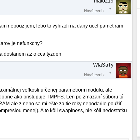
mato219
Návštevník
zram nepouzijem, lebo to vyhradi na dany ucel pamet ram
sarov je nefunkcny?
u sa dostanem az o cca tyzden
WlaSaTy
Návštevník
maximálnej veľkosti určenej parametrom modulu, ale
odobne ako pristupuje TMPFS. Len po zmazaní súboru tú
AM ale z neho sa mi ešte za tie roky nepodarilo použiť
mpresiou menej). A to kôli swapiness, nie kôli nedostatku