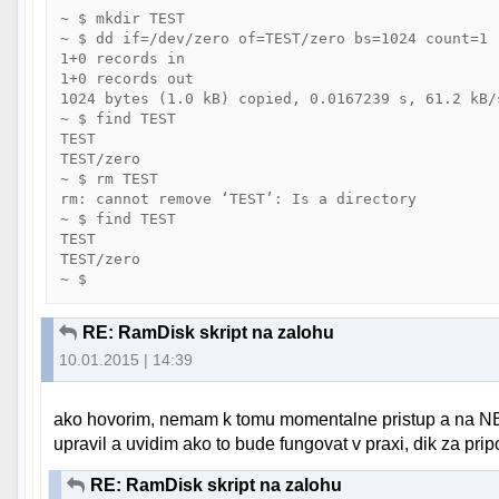
~ $ mkdir TEST

~ $ dd if=/dev/zero of=TEST/zero bs=1024 count=1

1+0 records in

1+0 records out

1024 bytes (1.0 kB) copied, 0.0167239 s, 61.2 kB/s
~ $ find TEST

TEST

TEST/zero

~ $ rm TEST

rm: cannot remove ‘TEST’: Is a directory

~ $ find TEST

TEST

TEST/zero

RE: RamDisk skript na zalohu
10.01.2015 | 14:39
ako hovorim, nemam k tomu momentalne pristup a na NB
upravil a uvidim ako to bude fungovat v praxi, dik za pr
RE: RamDisk skript na zalohu