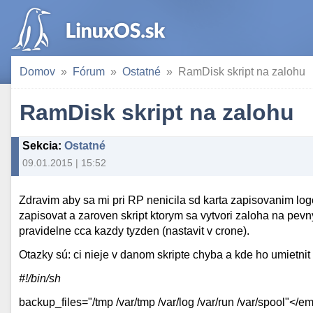
Domov
Fórum
Ostatné
RamDisk skript na zalohu
RamDisk skript na zalohu
Sekcia
:
Ostatné
09.01.2015 | 15:52
Zdravim aby sa mi pri RP nenicila sd karta zapisovanim logo
zapisovat a zaroven skript ktorym sa vytvori zaloha na pevn
pravidelne cca kazdy tyzden (nastavit v crone).
Otazky sú: ci nieje v danom skripte chyba a kde ho umietnit
#!/bin/sh
backup_files="/tmp /var/tmp /var/log /var/run /var/spool"
</e