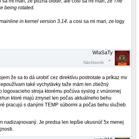
i sa mi mari, ze pozna
olddir
, ale cosi sa mi mari, ze
The
le being rotated
.
mainline in kernel version 3.14
. a cosi sa mi mari, ze logy
WlaSaTy
Návštevník
jem že sa to dá urobiť cez direktívu postrotate a príkaz mv
 Nepoužívam také vychytávky taže mám len zbežný
 logovacieho stroja ktorému počúva syslog z vnúrornej
/var/run ktoré majú zmysel len počas aktuálneho behu
ré pracujú s danými TEMP súbormi a počas behu služieb
am nadizajnovaný. Je predsa len lepšie ukusnúť 5x menej
jnosti.