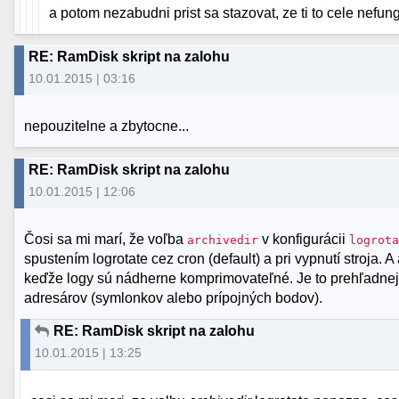
a potom nezabudni prist sa stazovat, ze ti to cele nefungu
RE: RamDisk skript na zalohu
10.01.2015 | 03:16
nepouzitelne a zbytocne...
RE: RamDisk skript na zalohu
10.01.2015 | 12:06
Čosi sa mi marí, že voľba
v konfigurácii
archivedir
logrot
spustením logrotate cez cron (default) a pri vypnutí stroja.
keďže logy sú nádherne komprimovateľné. Je to prehľadnej
adresárov (symlonkov alebo prípojných bodov).
RE: RamDisk skript na zalohu
10.01.2015 | 13:25