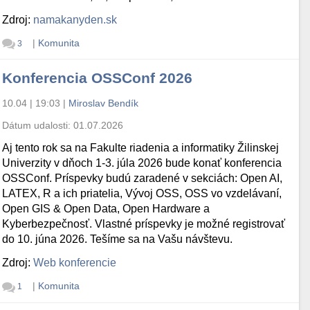
Zdroj:
namakanyden.sk
|
Komunita
3
Konferencia OSSConf 2026
10.04 | 19:03
|
Miroslav Bendík
Dátum udalosti:
01.07.2026
Aj tento rok sa na Fakulte riadenia a informatiky Žilinskej
Univerzity v dňoch 1-3. júla 2026 bude konať konferencia
OSSConf. Príspevky budú zaradené v sekciách: Open AI,
LATEX, R a ich priatelia, Vývoj OSS, OSS vo vzdelávaní,
Open GIS & Open Data, Open Hardware a
Kyberbezpečnosť. Vlastné príspevky je možné registrovať
do 10. júna 2026. Tešíme sa na Vašu návštevu.
Zdroj:
Web konferencie
|
Komunita
1