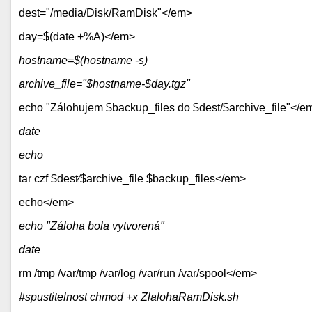
dest="/media/Disk/RamDisk"
</em>
day=$(date +%A)
</em>
hostname=$(hostname -s)
archive_file="$hostname-$day.tgz"
echo "Zálohujem $backup_files do $dest/$archive_file"
</e
date
echo
tar czf $dest⁄$archive_file $backup_files
</em>
echo
</em>
echo "Záloha bola vytvorená"
date
rm /tmp /var/tmp /var/log /var/run /var/spool
</em>
#spustitelnost chmod +x ZlalohaRamDisk.sh