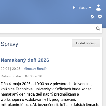
Prihlásiť
Správy
Pridať správu
Namakaný deň 2026
20.04 | 20:25
|
Miroslav Bendík
Dátum udalosti:
04.05.2026
Dňa 4. mája 2026 od 9:00 sa v priestoroch Univerzitnej
knižnice Technickej univerzity v Košiciach bude konať
namakaný deň, teda deň nabitý prednáškami a
workshopmi o vzdelávaní v IT, programovaní,
mikrokontroléroch, AI, bezpečnosti, IoT a o ďalších témach.