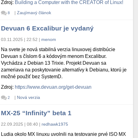
Zdroj:
Building a Computer with the CREATOR of Linux!
|
Zaujímavý článok
8
Devuan 6 Excalibur je vydaný
03.11.2025 | 22:52
|
menom
Na svete je nová stabilná verzia linuxovej distribúcie
Devuan s číslom 6 a kódovým menom Excalibur.
Vychádza z Debian 13 Trixie. Projekt Devuan sa
zameriava na poskytovanie alternatívy k Debianu, ktorú je
možné použiť bez SystemD.
Zdroj:
https://www.devuan.org/get-devuan
|
Nová verzia
2
MX-25 “Infinity” beta 1
22.09.2025 | 08:40
|
redhawk1975
Ludia okolo MX linuxu uvolnili na testovanie prvé ISO MX