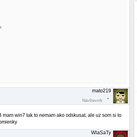


mato219
Návštevník
 mam win7 tak to nemam ako odskusat, ale uz som si to
ipomienky
WlaSaTy