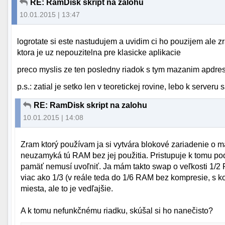
RE: RamDisk skript na zalohu
10.01.2015 | 13:47
logrotate si este nastudujem a uvidim ci ho pouzijem ale 
ktora je uz nepouzitelna pre klasicke aplikacie
preco myslis ze ten posledny riadok s tym mazanim apdre
p.s.: zatial je setko len v teoretickej rovine, lebo k server
RE: RamDisk skript na zalohu
10.01.2015 | 14:08
Zram ktorý používam ja si vytvára blokové zariadenie o 
neuzamyká tú RAM bez jej použitia. Pristupuje k tomu p
pamäť nemusí uvoľniť. Ja mám takto swap o veľkosti 1/2 R
viac ako 1/3 (v reále teda do 1/6 RAM bez kompresie, s ko
miesta, ale to je vedľajšie.
A k tomu nefunkčnému riadku, skúšal si ho nanečisto?