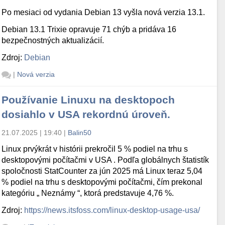
Po mesiaci od vydania Debian 13 vyšla nová verzia 13.1.
Debian 13.1 Trixie opravuje 71 chýb a pridáva 16
bezpečnostných aktualizácií.
Zdroj:
Debian
|
Nová verzia
Používanie Linuxu na desktopoch
dosiahlo v USA rekordnú úroveň.
21.07.2025 | 19:40
|
Balin50
Linux prvýkrát v histórii prekročil 5 % podiel na trhu s
desktopovými počítačmi v USA . Podľa globálnych štatistík
spoločnosti StatCounter za jún 2025 má Linux teraz 5,04
% podiel na trhu s desktopovými počítačmi, čím prekonal
kategóriu „ Neznámy “, ktorá predstavuje 4,76 %.
Zdroj:
https://news.itsfoss.com/linux-desktop-usage-usa/