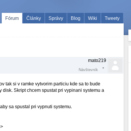
Fórum
Články
Správy
Blog
Wiki
Tweety
mato219
Návštevník
v tak si v ramke vytvorim particiu kde sa to bude
y disk. Skript chcem spustat pri vypinani systemu a
 aby sa spustal pri vypnuti systemu.
m>