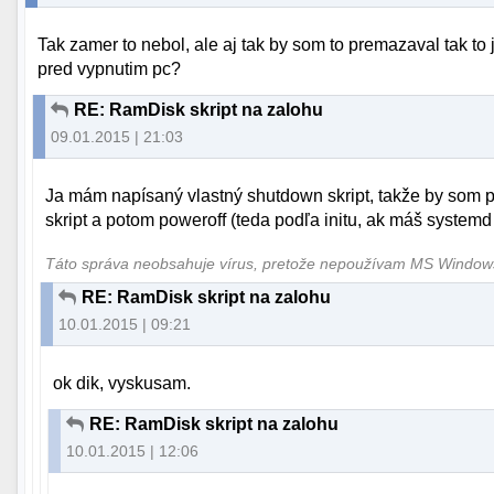
Tak zamer to nebol, ale aj tak by som to premazaval tak to j
pred vypnutim pc?
RE: RamDisk skript na zalohu
09.01.2015 | 21:03
Ja mám napísaný vlastný shutdown skript, takže by som p
skript a potom poweroff (teda podľa initu, ak máš systemd 
Táto správa neobsahuje vírus, pretože nepoužívam MS Windo
RE: RamDisk skript na zalohu
10.01.2015 | 09:21
ok dik, vyskusam.
RE: RamDisk skript na zalohu
10.01.2015 | 12:06