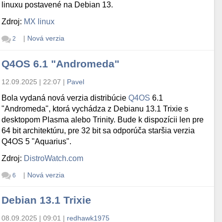
linuxu postavené na Debian 13.
Zdroj:
MX linux
|
Nová verzia
2
Q4OS 6.1 "Andromeda"
12.09.2025 | 22:07
|
Pavel
Bola vydaná nová verzia distribúcie
Q4OS
6.1
"Andromeda", ktorá vychádza z Debianu 13.1 Trixie s
desktopom Plasma alebo Trinity. Bude k dispozícii len pre
64 bit architektúru, pre 32 bit sa odporúča staršia verzia
Q4OS 5 "Aquarius".
Zdroj:
DistroWatch.com
|
Nová verzia
6
Debian 13.1 Trixie
08.09.2025 | 09:01
|
redhawk1975