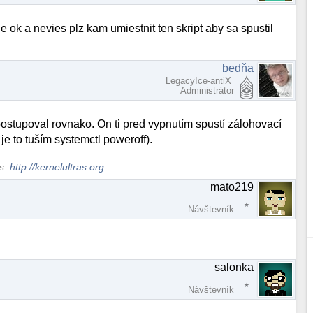
e ok a nevies plz kam umiestnit ten skript aby sa spustil
bedňa
LegacyIce-antiX
Administrátor
ostupoval rovnako. On ti pred vypnutím spustí zálohovací
je to tuším systemctl poweroff).
ws.
http://kernelultras.org
mato219
Návštevník
salonka
Návštevník