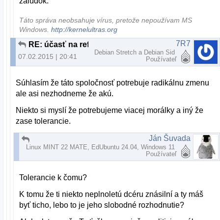
žalúdok.
Táto správa neobsahuje vírus, pretože nepoužívam MS
Windows.
http://kernelultras.org
7R7
RE: účasť na referende
Debian Stretch a Debian Sid
07.02.2015 | 20:41
Používateľ
Súhlasím že táto spoločnosť potrebuje radikálnu zmenu
ale asi nezhodneme že akú.
Niekto si myslí že potrebujeme viacej morálky a iný že
zase tolerancie.
Ján Šuvada
RE: účasť na referende
Linux MINT 22 MATE, EdUbuntu 24.04, Windows 11
07.02.2015 | 21:06
Používateľ
Tolerancie k čomu?
K tomu že ti niekto neplnoletú dcéru znásilní a ty máš
byť ticho, lebo to je jeho slobodné rozhodnutie?