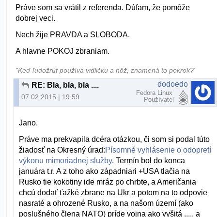
Práve som sa vrátil z referenda. Dúfam, že pomôže
dobrej veci.
Nech žije PRAVDA a SLOBODA.
A hlavne POKOJ zbraniam.
"Keď ľudožrút používa vidličku a nôž, znamená to pokrok?"
dodoedo
RE: Bla, bla, bla ....
Fedora Linux
07.02.2015 | 19:59
Používateľ
Jano.
Práve ma prekvapila dcéra otázkou, či som si podal túto
žiadosť na Okresný úrad:
Písomné vyhlásenie o odopretí
výkonu mimoriadnej služby
. Termín bol do konca
januára t.r. A z toho ako západniari +USA tlačia na
Rusko tie kokotiny ide mráz po chrbte, a Američania
chcú dodať ťažké zbrane na Ukr a potom na to odpovie
nasraté a ohrozené Rusko, a na našom území (ako
poslušného člena NATO) príde vojna ako vyšitá ..... a