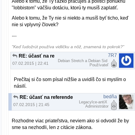
Alebo k tomu, že Ty ťažko pracuješ a politici ponúknu
"lobbistom" väčšiu dotáciu, ktorú ty musíš zaplatiť.
Alebo k tomu, že Ty nie si niekto a musíš byť ticho, keď
nie si vplyvný človek?
....
"Keď ľudožrút používa vidličku a nôž, znamená to pokrok?"
7R7
RE: účasť na referende
Debian Stretch a Debian Sid
07.02.2015 | 22:41
Používateľ
Prečítaj si čo som písal nižšie a uvidíš čo si myslím o
násilí.
bedňa
RE: účasť na referende
LegacyIce-antiX
07.02.2015 | 21:45
Administrátor
Rozhodne viac priateľstva, neviem ako si odvodil že by
sme sa nezhodli, len z citácie zákona.