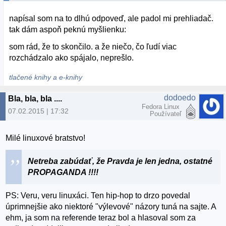
napísal som na to dlhú odpoveď, ale padol mi prehliadač.
tak dám aspoň peknú myšlienku:
som rád, že to skončilo. a že niečo, čo ľudí viac
rozchádzalo ako spájalo, neprešlo.
tlačené knihy a e-knihy
dodoedo
Bla, bla, bla ....
Fedora Linux
07.02.2015 | 17:32
Používateľ
Milé linuxové bratstvo!
Netreba zabúdať, že Pravda je len jedna, ostatné
PROPAGANDA !!!!
PS: Veru, veru linuxáci. Ten hip-hop to drzo povedal
úprimnejšie ako niektoré "výlevové" názory tuná na sajte. A
ehm, ja som na referende teraz bol a hlasoval som za