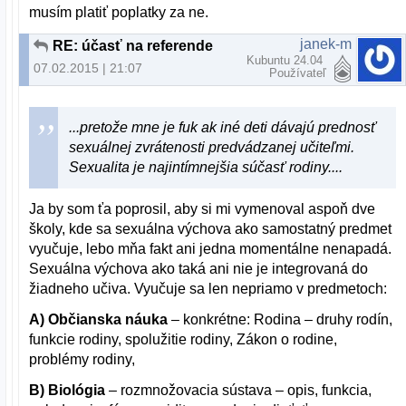
musím platiť poplatky za ne.
janek-m
RE: účasť na referende
Kubuntu 24.04
07.02.2015 | 21:07
Používateľ
...pretože mne je fuk ak iné deti dávajú prednosť
sexuálnej zvrátenosti predvádzanej učiteľmi.
Sexualita je najintímnejšia súčasť rodiny....
Ja by som ťa poprosil, aby si mi vymenoval aspoň dve
školy, kde sa sexuálna výchova ako samostatný predmet
vyučuje, lebo mňa fakt ani jedna momentálne nenapadá.
Sexuálna výchova ako taká ani nie je integrovaná do
žiadneho učiva. Vyučuje sa len nepriamo v predmetoch:
A) Občianska náuka
– konkrétne: Rodina – druhy rodín,
funkcie rodiny, spolužitie rodiny, Zákon o rodine,
problémy rodiny,
B) Biológia
– rozmnožovacia sústava – opis, funkcia,