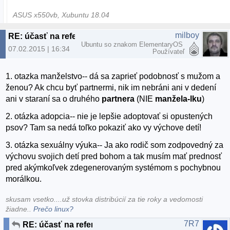
ASUS x550vb, Xubuntu 18.04
milboy
RE: účasť na referende
Ubuntu so znakom ElementaryOS
07.02.2015 | 16:34
Používateľ
1. otazka manželstvo-- dá sa zaprieť podobnosť s mužom a
ženou? Ak chcu byť partnermi, nik im nebráni ani v dedení
ani v staraní sa o druhého
partnera
(NIE
manžela-lku
)
2. otázka adopcia-- nie je lepšie adoptovať si opustených
psov? Tam sa nedá toľko pokaziť ako vy výchove detí!
3. otázka sexuálny výuka-- Ja ako rodič som zodpovedný za
výchovu svojich detí pred bohom a tak musím mať prednosť
pred akýmkoľvek zdegenerovaným systémom s pochybnou
morálkou.
skusam vsetko....už stovka distribúcií za tie roky a vedomosti
žiadne..
Prečo linux?
7R7
RE: účasť na referende