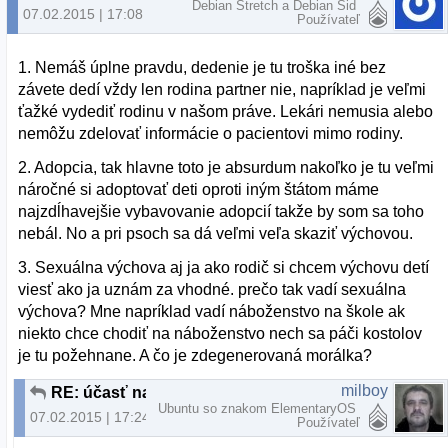
Debian Stretch a Debian Sid
07.02.2015 | 17:08
Používateľ
1. Nemáš úplne pravdu, dedenie je tu troška iné bez
závete dedí vždy len rodina partner nie, napríklad je veľmi
ťažké vydediť rodinu v našom práve. Lekári nemusia alebo
nemôžu zdelovať informácie o pacientovi mimo rodiny.
2. Adopcia, tak hlavne toto je absurdum nakoľko je tu veľmi
náročné si adoptovať deti oproti iným štátom máme
najzdĺhavejšie vybavovanie adopcií takže by som sa toho
nebál. No a pri psoch sa dá veľmi veľa skaziť výchovou.
3. Sexuálna výchova aj ja ako rodič si chcem výchovu detí
viesť ako ja uznám za vhodné. prečo tak vadí sexuálna
výchova? Mne napríklad vadí náboženstvo na škole ak
niekto chce chodiť na náboženstvo nech sa páči kostolov
je tu požehnane. A čo je zdegenerovaná morálka?
milboy
RE: účasť na referende
Ubuntu so znakom ElementaryOS
07.02.2015 | 17:24
Používateľ