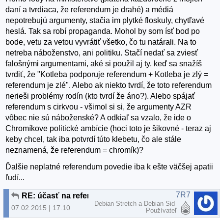
daní a tvrdiaca, že referendum je drahé) a médiá
nepotrebujú argumenty, stačia im plytké floskuly, chytľavé
heslá. Tak sa robí propaganda. Mohol by som ísť bod po
bode, vetu za vetou vyvrátiť všetko, čo tu natárali. Na to
netreba náboženstvo, ani politiku. Stačí nedať sa zviesť
falošnými argumentami, aké si použil aj ty, keď sa snažíš
tvrdiť, že "Kotleba podporuje referendum + Kotleba je zlý =
referendum je zlé". Alebo ak niekto tvrdí, že toto referendum
nerieši problémy rodín (kto tvrdí že áno?). Alebo spájať
referendum s cirkvou - všimol si si, že argumenty AZR
vôbec nie sú náboženské? A odkiaľ sa vzalo, že ide o
Chromíkove politické ambície (hoci toto je šikovné - teraz aj
keby chcel, tak iba potvrdí túto klebetu, čo ale stále
neznamená, že referendum = chromík)?
Ďalšie neplatné referendum povedie iba k ešte väčšej apatii
ľudí...
7R7
RE: účasť na referende
Debian Stretch a Debian Sid
07.02.2015 | 17:10
Používateľ