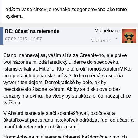
ad2: ta vasa cirkev je rovnako zdegenerovana ako tento
system...
Michelozzo
RE: účasť na referende
07.02.2015 | 16:57
Návštevník
Stano, nehnevaj sa, vážim si ťa za Greenie-ho, ale práve
tvoj názor sa mi zdá fanatický... Ideme do stredoveku,
islamský kalifát, Hitler,... Kto je tu proti homosexuálom? Kto
im upiera ich občianske práva? To len médiá sa snažia
vytvoriť ten dojem! Demokratické by bolo, ak by
neexistovalo žiadne kvórum. Ak by sa diskutovalo bez
cenzúry, narovinu. Iba vtedy by sa ukázalo, čo naozaj chce
väčšina.
V Absurdistane ale stačí zosmiešňovať, osočovať a
škatuľkovať protistranu, akokoľvek odrádzať ľudí od účasti a
mariť tak referendum obštrukciami.
Homo-loby na ministerstve (platená každoročne z mojich