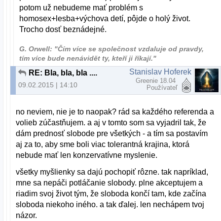
potom už nebudeme mať problém s
homosex+lesba+výchova detí, pôjde o holý život.
Trocho dosť beznádejné.
G. Orwell: "Čím více se společnost vzdaluje od pravdy,
tím více bude nenávidět ty, kteří ji říkají."
Stanislav Hoferek
RE: Bla, bla, bla ....
Greenie 18.04
09.02.2015 | 14:10
Používateľ
no neviem, nie je to naopak? rád sa každého referenda a
volieb zúčastňujem. a aj v tomto som sa vyjadril tak, že
dám prednosť slobode pre všetkých - a tím sa postavím
aj za to, aby sme boli viac tolerantná krajina, ktorá
nebude mať len konzervatívne myslenie.
všetky myšlienky sa dajú pochopiť rôzne. tak napríklad,
mne sa nepáči potláčanie slobody. plne akceptujem a
riadim svoj život tým, že sloboda končí tam, kde začína
sloboda niekoho iného. a tak ďalej. len nechápem tvoj
názor.