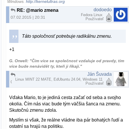
Windows.
http://kernelultras.org
dodoedo
RE: @mario zmena
Fedora Linux
07.02.2015 | 20:31
Používateľ
Táto spoločnosť potrebuje radikálnu zmenu.
+1
G. Orwell: "Čím více se společnost vzdaluje od pravdy, tím
více bude nenávidět ty, kteří ji říkají."
Ján Šuvada
RE: účasť na referende
Linux MINT 22 MATE, EdUbuntu 24.04, Windows 11
07.02.2015 | 20:33
Používateľ
Vďaka Mario, to je jediná cesta začať od seba a svojho
okolia. Čím nás viac bude tým väčšia šanca na zmenu.
Skutočnú zmenu zdola.
Myslím si však, že reálne vládne iba pár bohatých ľudí a
ostatní sa hrajú na politiku.