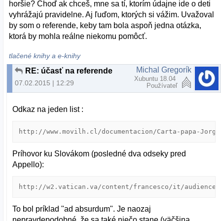
horšie? Choď ak chceš, mne sa tí, ktorím údajne ide o deti
vyhrážajú pravidelne. Aj ľuďom, ktorých si vážim. Uvažoval
by som o referende, keby tam bola aspoň jedna otázka,
ktorá by mohla reálne niekomu pomôcť.
tlačené knihy a e-knihy
Michal Gregorík
RE: účasť na referende
Xubuntu 18.04
07.02.2015 | 12:29
Používateľ
Odkaz na jeden list :
http://www.movilh.cl/documentacion/Carta-papa-Jorge
Príhovor ku Slovákom (posledné dva odseky pred
Appello):
http://w2.vatican.va/content/francesco/it/audiences
To bol príklad "ad absurdum". Je naozaj
nepravdepodobné, že sa také niečo stane (väčšina