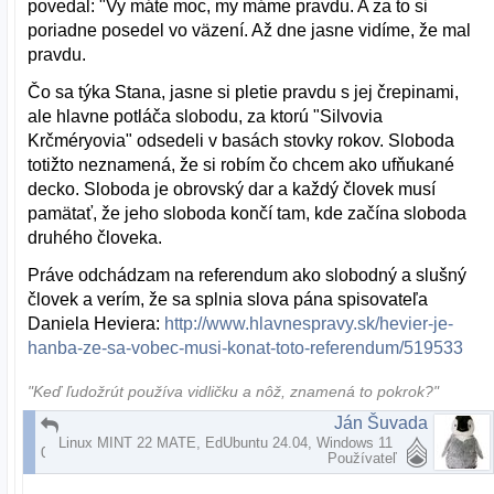
povedal: "Vy máte moc, my máme pravdu. A za to si
poriadne posedel vo väzení. Až dne jasne vidíme, že mal
pravdu.
Čo sa týka Stana, jasne si pletie pravdu s jej črepinami,
ale hlavne potláča slobodu, za ktorú "Silvovia
Krčméryovia" odsedeli v basách stovky rokov. Sloboda
totižto neznamená, že si robím čo chcem ako ufňukané
decko. Sloboda je obrovský dar a každý človek musí
pamätať, že jeho sloboda končí tam, kde začína sloboda
druhého človeka.
Práve odchádzam na referendum ako slobodný a slušný
človek a verím, že sa splnia slova pána spisovateľa
Daniela Heviera:
http://www.hlavnespravy.sk/hevier-je-
hanba-ze-sa-vobec-musi-konat-toto-referendum/519533
"Keď ľudožrút používa vidličku a nôž, znamená to pokrok?"
Ján Šuvada
RE: Bla, bla, bla ....
Linux MINT 22 MATE, EdUbuntu 24.04, Windows 11
07.02.2015 | 19:39
Používateľ