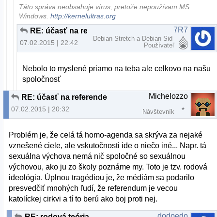
Táto správa neobsahuje vírus, pretože nepoužívam MS
Windows.
http://kernelultras.org
7R7
RE: účasť na referende
Debian Stretch a Debian Sid
07.02.2015 | 22:42
Používateľ
Nebolo to myslené priamo na teba ale celkovo na našu
spoločnosť
Michelozzo
RE: účasť na referende
07.02.2015 | 20:32
Návštevník
Problém je, že celá tá homo-agenda sa skrýva za nejaké
vznešené ciele, ale vskutočnosti ide o niečo iné... Napr. tá
sexuálna výchova nemá nič spoločné so sexuálnou
výchovou, ako ju zo školy poznáme my. Toto je tzv. rodová
ideológia. Úplnou tragédiou je, že médiám sa podarilo
presvedčiť mnohých ľudí, že referendum je vecou
katolíckej cirkvi a tí to berú ako boj proti nej.
dodoedo
RE: rodová teória