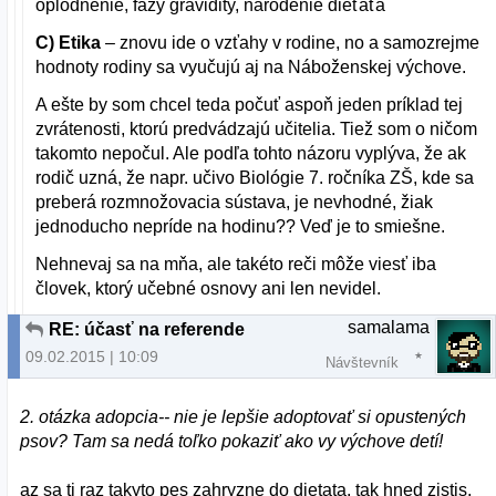
oplodnenie, fázy gravidity, narodenie dieťaťa
C) Etika
– znovu ide o vzťahy v rodine, no a samozrejme
hodnoty rodiny sa vyučujú aj na Náboženskej výchove.
A ešte by som chcel teda počuť aspoň jeden príklad tej
zvrátenosti, ktorú predvádzajú učitelia. Tiež som o ničom
takomto nepočul. Ale podľa tohto názoru vyplýva, že ak
rodič uzná, že napr. učivo Biológie 7. ročníka ZŠ, kde sa
preberá rozmnožovacia sústava, je nevhodné, žiak
jednoducho nepríde na hodinu?? Veď je to smiešne.
Nehnevaj sa na mňa, ale takéto reči môže viesť iba
človek, ktorý učebné osnovy ani len nevidel.
samalama
RE: účasť na referende
09.02.2015 | 10:09
Návštevník
2. otázka adopcia-- nie je lepšie adoptovať si opustených
psov? Tam sa nedá toľko pokaziť ako vy výchove detí!
az sa ti raz takyto pes zahryzne do dietata, tak hned zistis,