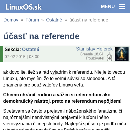
MENU
Domov
Fórum
Ostatné
účasť na referende
účasť na referende
Stanislav Hoferek
Sekcia
:
Ostatné
Greenie 18.04
07.02.2015 | 08:00
Používateľ
ak dovolíte, tiež sa rád vyjadrím k referendu. Nie je to vecou
Linuxu, ale myslím, že to veľmi súvisí so slobodou. A tá
znamená pre používateľov Linuxu veľa.
Chcem chrániť rodinu a vážim si referendum ako
demokratický nástroj. preto na referendum nepôjdem!
Stretávam sa často s prejavmi náboženského fanatizmu či
najrôznejšími nenávistnými prejavmi k ľuďom iného
vierovyznania či inej slobody. Najlepší spôsob je podľa mňa