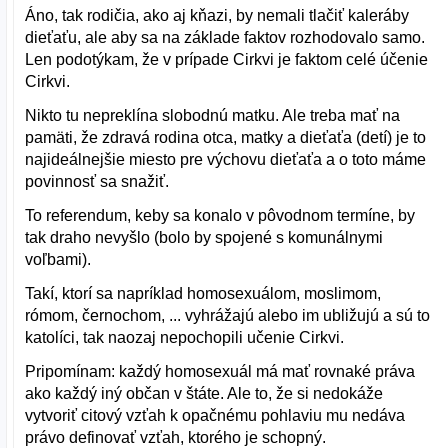
Áno, tak rodičia, ako aj kňazi, by nemali tlačiť kaleráby
dieťaťu, ale aby sa na základe faktov rozhodovalo samo.
Len podotýkam, že v prípade Cirkvi je faktom celé účenie
Cirkvi.
Nikto tu nepreklína slobodnú matku. Ale treba mať na
pamäti, že zdravá rodina otca, matky a dieťaťa (detí) je to
najideálnejšie miesto pre výchovu dieťaťa a o toto máme
povinnosť sa snažiť.
To referendum, keby sa konalo v pôvodnom termíne, by
tak draho nevyšlo (bolo by spojené s komunálnymi
voľbami).
Takí, ktorí sa napríklad homosexuálom, moslimom,
rómom, černochom, ... vyhrážajú alebo im ubližujú a sú to
katolíci, tak naozaj nepochopili učenie Cirkvi.
Pripomínam: každý homosexuál má mať rovnaké práva
ako každý iný občan v štáte. Ale to, že si nedokáže
vytvoriť citový vzťah k opačnému pohlaviu mu nedáva
právo definovať vzťah, ktorého je schopný.