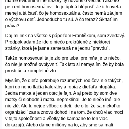
máme evidentne iné názory. ty hovoríš o veciach ako 90
percent homosexuálov... to je úplná hlúposť. Je ich oveľa
menej a tá časť, čo je homosexuálna, často nemá záujem
o výchovu detí. Jednoducho tu sú. A čo teraz? Škrtať im
práva?
Daj mi link na všetko s pápežom Františkom, som zvedavý.
Predpokladám že ide o niečo prekrútené z niektorej
stránky, ktorá je jasne zameraná na jednu "pravdu".
Takže homosexualita je zlo pre teba, pre mňa je to niečo,
čo nie je možné ovplyvniť. Tak isto si nemyslím, že by bola
prostitúcia kompletné zlo.
Myslím, že dieťa potrebuje rozumných rodičov, nie takých,
ktorí do neho tlačia kaleráby a robia z dieťaťa hlupáka.
Jedna matka a jeden otec je fajn. A aj preto by som dve
matky či slobodnú matku nepreklínal. Je to niečo iné, ale
nie zlé. Ale tu nejde vôbec o deti, ide o to, že sa niekoľko
organizácií zas a znovu dohodli na tom, že chcú viac moci
v tejto spoločnosti a všetky tie kampane to len viac
dokazujú. Alebo dáme milióny na to, aby sme sa mali