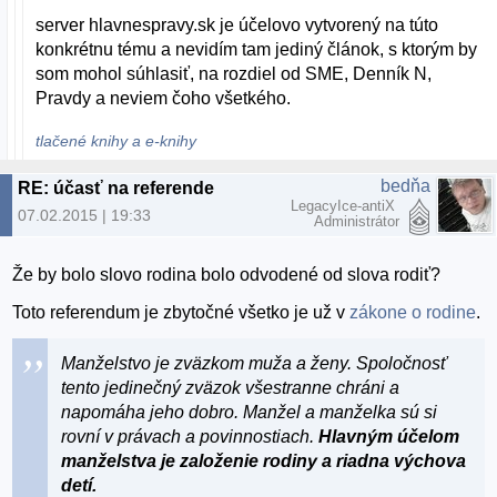
server hlavnespravy.sk je účelovo vytvorený na túto
konkrétnu tému a nevidím tam jediný článok, s ktorým by
som mohol súhlasiť, na rozdiel od SME, Denník N,
Pravdy a neviem čoho všetkého.
tlačené knihy a e-knihy
bedňa
RE: účasť na referende
LegacyIce-antiX
07.02.2015 | 19:33
Administrátor
Že by bolo slovo rodina bolo odvodené od slova rodiť?
Toto referendum je zbytočné všetko je už v
zákone o rodine
.
Manželstvo je zväzkom muža a ženy. Spoločnosť
tento jedinečný zväzok všestranne chráni a
napomáha jeho dobro. Manžel a manželka sú si
rovní v právach a povinnostiach.
Hlavným účelom
manželstva je založenie rodiny a riadna výchova
detí.