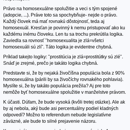
Právo na homosexuálne spolužitie a veci s tým spojené
(adopcie, ...). Práve toto sa spochybňuje- nejde o právo.
Každý človek má mať rovnakú dôstojnosť, teda aj
homosexuál. Kresťan je povinný k nemu pristupovať ako ku
každému inému človeku. Len tu sa trochu prekrútila logika.
Zaviedla sa rovnosť "homosexualita je zlá=všetci
homosexuáli sú zlí". Táto logika je evidentne chybná.
Príklad takejto logiky: "prostitúcia je zlá=prostitútky sú zlé".
Snáď je zrejmé, prečo je takáto logika chybná.
Predstavte si, že by nejaká živočíšna populácia bola z 90%
homosexuálna (párili by sa živočíchy rovnakého pohlavia).
Myslíte si, že by takáto populácia prežila? Aj pre toto
nemôže byť homosexuálne spolužitie v manželstve právom.
K účasti. Dúfam, že bude vysoká (kvôli tretej otázke). Ale ak
by aj nebola, aký bude asi percentuálny podiel kladných
odpovedí? Možno to referendum nebude legislatívne
záväzné, ale bude to silné prejavenie názoru.