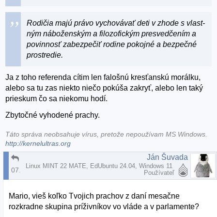
Rodičia majú právo vychovávať deti v zhode s vlast-
ným náboženským a filozofickým presvedčením a
povinnosť zabezpečiť rodine pokojné a bezpečné
prostredie.
Ja z toho referenda cítim len falošnú kresťanskú morálku,
alebo sa tu zas niekto niečo pokúša zakryť, alebo len taký
prieskum čo sa niekomu hodí.
Zbytočné vyhodené prachy.
Táto správa neobsahuje vírus, pretože nepoužívam MS Windows.
http://kernelultras.org
Ján Šuvada
RE: účasť na referende
Linux MINT 22 MATE, EdUbuntu 24.04, Windows 11
07.02.2015 | 19:48
Používateľ
Mario, vieš koľko Tvojich prachov z daní mesačne
rozkradne skupina príživníkov vo vláde a v parlamente?