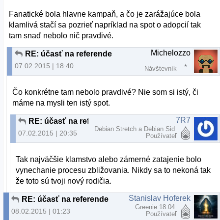
Fanatické bola hlavne kampaň, a čo je zarážajúce bola
klamlivá stačí sa pozrieť napríklad na spot o adopcií tak
tam snaď nebolo nič pravdivé.
Michelozzo
RE: účasť na referende
07.02.2015 | 18:40
Návštevník
Čo konkrétne tam nebolo pravdivé? Nie som si istý, či
máme na mysli ten istý spot.
7R7
RE: účasť na referende
Debian Stretch a Debian Sid
07.02.2015 | 20:35
Používateľ
Tak najväčšie klamstvo alebo zámerné zatajenie bolo
vynechanie procesu zbližovania. Nikdy sa to nekoná tak
že toto sú tvoji nový rodičia.
Stanislav Hoferek
RE: účasť na referende
Greenie 18.04
08.02.2015 | 01:23
Používateľ