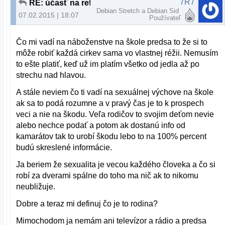
7R7
RE: účasť na referende
Debian Stretch a Debian Sid
07.02.2015 | 18:07
Používateľ
Čo mi vadí na náboženstve na škole predsa to že si to
môže robiť každá cirkev sama vo vlastnej réžii. Nemusím
to ešte platiť, keď už im platím všetko od jedla až po
strechu nad hlavou.
A stále neviem čo ti vadí na sexuálnej výchove na škole
ak sa to podá rozumne a v pravý čas je to k prospech
veci a nie na škodu. Veľa rodičov to svojim deťom nevie
alebo nechce podať a potom ak dostanú info od
kamarátov tak to urobí škodu lebo to na 100% percent
budú skreslené informácie.
Ja beriem že sexualita je vecou každého človeka a čo si
robí za dverami spálne do toho ma nič ak to nikomu
neubližuje.
Dobre a teraz mi definuj čo je to rodina?
Mimochodom ja nemám ani televízor a rádio a predsa