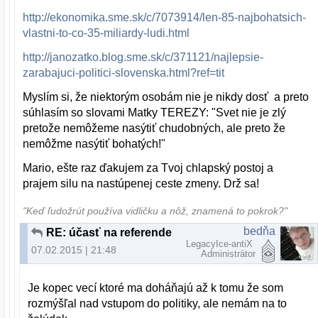
http://ekonomika.sme.sk/c/7073914/len-85-najbohatsich-
vlastni-to-co-35-miliardy-ludi.html
http://janozatko.blog.sme.sk/c/371121/najlepsie-
zarabajuci-politici-slovenska.html?ref=tit
Myslím si, že niektorým osobám nie je nikdy dosť a preto
súhlasím so slovami Matky TEREZY: "Svet nie je zlý
pretože nemôžeme nasýtiť chudobných, ale preto že
nemôžme nasýtiť bohatých!"
Mario, ešte raz ďakujem za Tvoj chlapský postoj a
prajem silu na nastúpenej ceste zmeny. Drž sa!
"Keď ľudožrút používa vidličku a nôž, znamená to pokrok?"
bedňa
RE: účasť na referende
LegacyIce-antiX
07.02.2015 | 21:48
Administrátor
Je kopec vecí ktoré ma doháňajú až k tomu že som
rozmýšľal nad vstupom do politiky, ale nemám na to