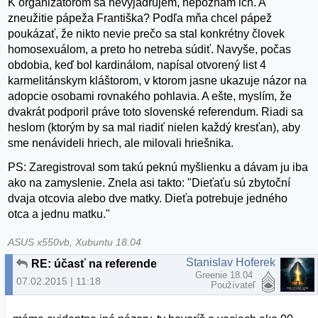
K organizátorom sa nevyjadrujem, nepoznám ich. A
zneužitie pápeža Františka? Podľa mňa chcel pápež
poukázať, že nikto nevie prečo sa stal konkrétny človek
homosexuálom, a preto ho netreba súdiť. Navyše, počas
obdobia, keď bol kardinálom, napísal otvorený list 4
karmelitánskym kláštorom, v ktorom jasne ukazuje názor na
adopcie osobami rovnakého pohlavia. A ešte, myslím, že
dvakrát podporil práve toto slovenské referendum. Riadi sa
heslom (ktorým by sa mal riadiť nielen každý kresťan), aby
sme nenávideli hriech, ale milovali hriešnika.
PS: Zaregistroval som takú peknú myšlienku a dávam ju iba
ako na zamyslenie. Znela asi takto: "Dieťaťu sú zbytoční
dvaja otcovia alebo dve matky. Dieťa potrebuje jedného
otca a jednu matku."
ASUS x550vb, Xubuntu 18.04
Stanislav Hoferek
RE: účasť na referende
Greenie 18.04
07.02.2015 | 11:18
Používateľ