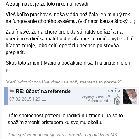
A zaujímavé, je že toto nikomu nevadí.
Vieš koľko prachov si naša vláda požičala len minulý rok
na fungovanie chorého systému. (viď napr. kauza široký, ...)
Zaujímavé, že na choré projekty sú haldy peňazí a na
operáciu srdiečka malého dieťaťa musia rodičia vyberať, či
hľadať zdroje, lebo celú operáciu nechce poisťovňa
preplatiť.
Skús toto zmeniť Mario a poďakujem sa Ti a určite nielen
ja.
"Keď ľudožrút používa vidličku a nôž, znamená to pokrok?"
bedňa
RE: účasť na referende
LegacyIce-antiX
07.02.2015 | 20:11
Administrátor
Táto spoločnosť potrebuje radikálnu zmenu. Ja sa to
snažím zmeniť prístupom ku svojmu okoliu.
Táto správa neobsahuje vírus, pretože nepoužívam MS