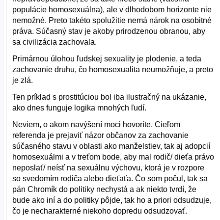
populácie homosexuálna), ale v dlhodobom horizonte nie
nemožné. Preto takéto spolužitie nemá nárok na osobitné
práva. Súčasný stav je akoby prirodzenou obranou, aby
sa civilizácia zachovala.
Primárnou úlohou ľudskej sexuality je plodenie, a teda
zachovanie druhu, čo homosexualita neumožňuje, a preto
je zlá.
Ten príklad s prostitúciou bol iba ilustračný na ukázanie,
ako dnes funguje logika mnohých ľudí.
Neviem, o akom navýšení moci hovoríte. Cieľom
referenda je prejaviť názor občanov za zachovanie
súčasného stavu v oblasti ako manželstiev, tak aj adopcií
homosexuálmi a v treťom bode, aby mal rodič/ dieťa právo
neposlať/ neísť na sexuálnu výchovu, ktorá je v rozpore
so svedomím rodiča alebo dieťaťa. Čo som počul, tak sa
pán Chromík do politiky nechystá a ak niekto tvrdí, že
bude ako iní a do politiky pôjde, tak ho a priori odsudzuje,
čo je necharakterné niekoho dopredu odsudzovať.