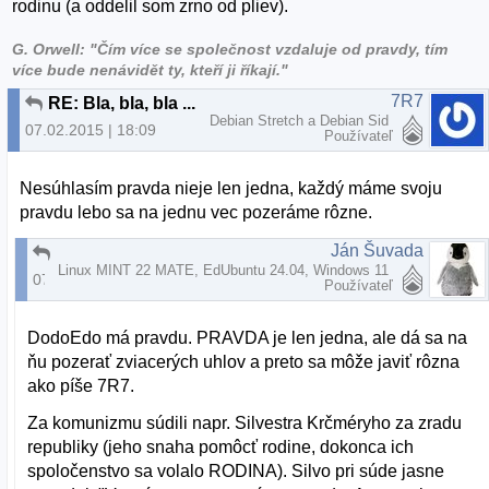
rodinu (a oddelil som zrno od pliev).
G. Orwell: "Čím více se společnost vzdaluje od pravdy, tím
více bude nenávidět ty, kteří ji říkají."
7R7
RE: Bla, bla, bla ....
Debian Stretch a Debian Sid
07.02.2015 | 18:09
Používateľ
Nesúhlasím pravda nieje len jedna, každý máme svoju
pravdu lebo sa na jednu vec pozeráme rôzne.
Ján Šuvada
RE: Bla, bla, bla ....
Linux MINT 22 MATE, EdUbuntu 24.04, Windows 11
07.02.2015 | 19:14
Používateľ
DodoEdo má pravdu. PRAVDA je len jedna, ale dá sa na
ňu pozerať zviacerých uhlov a preto sa môže javiť rôzna
ako píše 7R7.
Za komunizmu súdili napr. Silvestra Krčméryho za zradu
republiky (jeho snaha pomôcť rodine, dokonca ich
spoločenstvo sa volalo RODINA). Silvo pri súde jasne