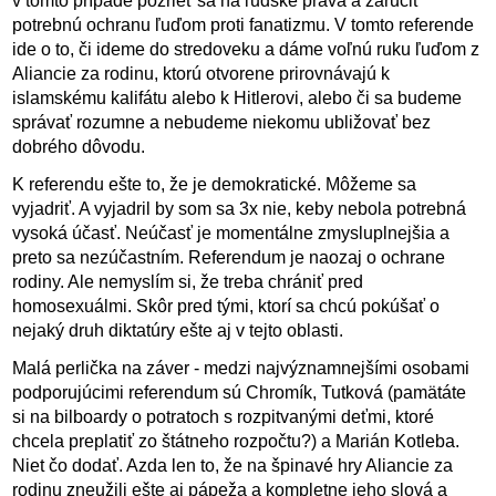
v tomto prípade pozrieť sa na ľudské práva a zaručiť
potrebnú ochranu ľuďom proti fanatizmu. V tomto referende
ide o to, či ideme do stredoveku a dáme voľnú ruku ľuďom z
Aliancie za rodinu, ktorú otvorene prirovnávajú k
islamskému kalifátu alebo k Hitlerovi, alebo či sa budeme
správať rozumne a nebudeme niekomu ubližovať bez
dobrého dôvodu.
K referendu ešte to, že je demokratické. Môžeme sa
vyjadriť. A vyjadril by som sa 3x nie, keby nebola potrebná
vysoká účasť. Neúčasť je momentálne zmysluplnejšia a
preto sa nezúčastním. Referendum je naozaj o ochrane
rodiny. Ale nemyslím si, že treba chrániť pred
homosexuálmi. Skôr pred tými, ktorí sa chcú pokúšať o
nejaký druh diktatúry ešte aj v tejto oblasti.
Malá perlička na záver - medzi najvýznamnejšími osobami
podporujúcimi referendum sú Chromík, Tutková (pamätáte
si na bilboardy o potratoch s rozpitvanými deťmi, ktoré
chcela preplatiť zo štátneho rozpočtu?) a Marián Kotleba.
Niet čo dodať. Azda len to, že na špinavé hry Aliancie za
rodinu zneužili ešte aj pápeža a kompletne jeho slová a