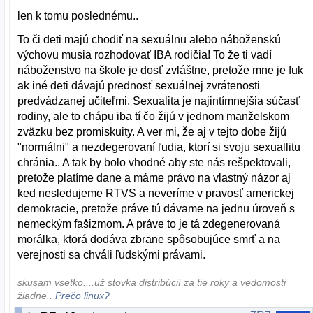
len k tomu poslednému..
To či deti majú chodiť na sexuálnu alebo náboženskú
výchovu musia rozhodovať IBA rodičia! To že ti vadí
náboženstvo na škole je dosť zvláštne, pretože mne je fuk
ak iné deti dávajú prednosť sexuálnej zvrátenosti
predvádzanej učiteľmi. Sexualita je najintímnejšia súčasť
rodiny, ale to chápu iba tí čo žijú v jednom manželskom
zväzku bez promiskuity. A ver mi, že aj v tejto dobe žijú
"normálni" a nezdegerovaní ľudia, ktorí si svoju sexuallitu
chránia.. A tak by bolo vhodné aby ste nás rešpektovali,
pretože platíme dane a máme právo na vlastný názor aj
ked nesledujeme RTVS a neveríme v pravosť americkej
demokracie, pretože práve tú dávame na jednu úroveň s
nemeckým fašizmom. A práve to je tá zdegenerovaná
morálka, ktorá dodáva zbrane spôsobujúce smrť a na
verejnosti sa chváli ľudskými právami.
skusam vsetko....už stovka distribúcií za tie roky a vedomosti
žiadne..
Prečo linux?