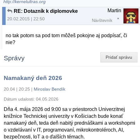
http://kernelultras.org
Martin
RE: Dotazník k diplomovke
20.02.2015 | 22:50
Návštevník
no tak potom sa pod tom môžeš pokojne aj podpísať, či
nie?
Správy
Pridať správu
Namakaný deň 2026
20.04 | 20:25
|
Miroslav Bendík
Dátum udalosti:
04.05.2026
Dňa 4. mája 2026 od 9:00 sa v priestoroch Univerzitnej
knižnice Technickej univerzity v Košiciach bude konať
namakaný deň, teda deň nabitý prednáškami a workshopmi
o vzdelávaní v IT, programovaní, mikrokontroléroch, AI,
bezpečnosti, IoT a o ďalších témach.