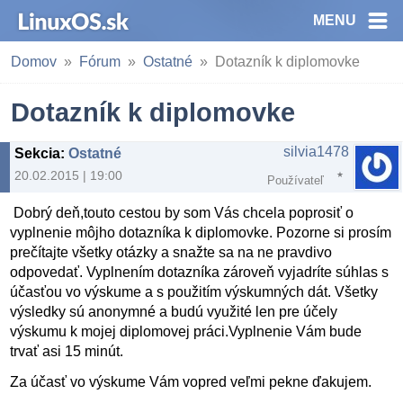
MENU
Domov
Fórum
Ostatné
Dotazník k diplomovke
Dotazník k diplomovke
silvia1478
Sekcia
:
Ostatné
20.02.2015 | 19:00
Používateľ
Dobrý deň,
touto cestou by som Vás chcela poprosiť o
vyplnenie môjho dotazníka k diplomovke. Pozorne si prosím
prečítajte všetky otázky a snažte sa na ne pravdivo
odpovedať. Vyplnením dotazníka zároveň vyjadríte súhlas s
účasťou vo výskume a s použitím výskumných dát. Všetky
výsledky sú anonymné a budú využité len pre účely
výskumu k mojej diplomovej práci.
Vyplnenie Vám bude
trvať asi 15 minút.
Za účasť vo výskume Vám vopred veľmi pekne ďakujem.