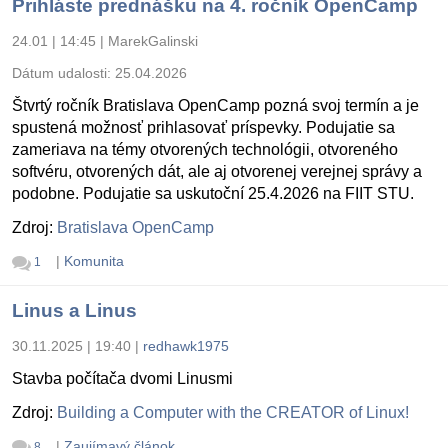
Prihláste prednášku na 4. ročník OpenCamp
24.01 | 14:45
|
MarekGalinski
Dátum udalosti:
25.04.2026
Štvrtý ročník Bratislava OpenCamp pozná svoj termín a je
spustená možnosť prihlasovať príspevky. Podujatie sa
zameriava na témy otvorených technológii, otvoreného
softvéru, otvorených dát, ale aj otvorenej verejnej správy a
podobne. Podujatie sa uskutoční 25.4.2026 na FIIT STU.
Zdroj:
Bratislava OpenCamp
|
Komunita
1
Linus a Linus
30.11.2025 | 19:40
|
redhawk1975
Stavba počítača dvomi Linusmi
Zdroj:
Building a Computer with the CREATOR of Linux!
|
Zaujímavý článok
8