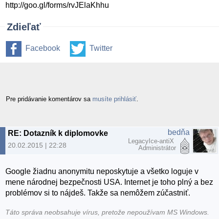
http://goo.gl/forms/rvJElaKhhu
Zdieľať
Facebook
Twitter
Pre pridávanie komentárov sa
musíte prihlásiť
.
bedňa
RE: Dotazník k diplomovke
LegacyIce-antiX
20.02.2015 | 22:28
Administrátor
Google žiadnu anonymitu neposkytuje a všetko loguje v
mene národnej bezpečnosti USA. Internet je toho plný a bez
problémov si to nájdeš. Takže sa nemôžem zúčastniť.
Táto správa neobsahuje vírus, pretože nepoužívam MS Windows.