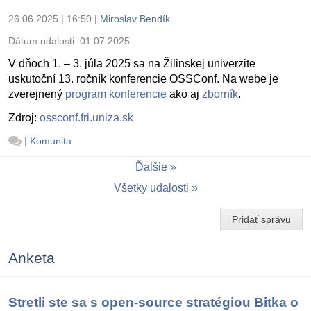
26.06.2025 | 16:50
|
Miroslav Bendík
Dátum udalosti:
01.07.2025
V dňoch 1. – 3. júla 2025 sa na Žilinskej univerzite
uskutoční 13. ročník konferencie OSSConf. Na webe je
zverejnený
program konferencie
ako aj
zborník
.
Zdroj:
ossconf.fri.uniza.sk
|
Komunita
Ďalšie
Všetky udalosti
Pridať správu
Anketa
Stretli ste sa s open-source stratégiou Bitka o