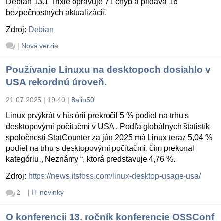
Debian 13.1 Trixie opravuje 71 chýb a pridáva 16
bezpečnostných aktualizácií.
Zdroj:
Debian
|
Nová verzia
Používanie Linuxu na desktopoch dosiahlo v
USA rekordnú úroveň.
21.07.2025 | 19:40
|
Balin50
Linux prvýkrát v histórii prekročil 5 % podiel na trhu s
desktopovými počítačmi v USA . Podľa globálnych štatistík
spoločnosti StatCounter za jún 2025 má Linux teraz 5,04 %
podiel na trhu s desktopovými počítačmi, čím prekonal
kategóriu „ Neznámy “, ktorá predstavuje 4,76 %.
Zdroj:
https://news.itsfoss.com/linux-desktop-usage-usa/
|
IT novinky
2
O konferencii 13. ročník konferencie OSSConf