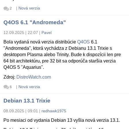
|
Nová verzia
2
Q4OS 6.1 "Andromeda"
12.09.2025 | 22:07
|
Pavel
Bola vydaná nová verzia distribúcie
Q4OS
6.1
"Andromeda", ktorá vychádza z Debianu 13.1 Trixie s
desktopom Plasma alebo Trinity. Bude k dispozícii len pre
64 bit architektúru, pre 32 bit sa odporúča staršia verzia
Q4OS 5 "Aquarius".
Zdroj:
DistroWatch.com
|
Nová verzia
6
Debian 13.1 Trixie
08.09.2025 | 09:01
|
redhawk1975
Po mesiaci od vydania Debian 13 vyšla nová verzia 13.1.