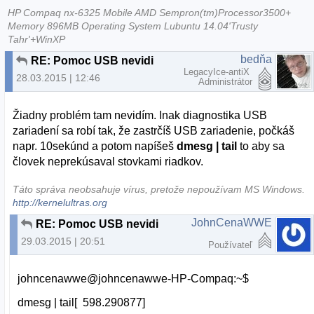
HP Compaq nx-6325 Mobile AMD Sempron(tm)Processor3500+
Memory 896MB Operating System Lubuntu 14.04'Trusty
Tahr'+WinXP
bedňa
RE: Pomoc USB nevidi
LegacyIce-antiX
28.03.2015 | 12:46
Administrátor
Žiadny problém tam nevidím. Inak diagnostika USB
zariadení sa robí tak, že zastrčíš USB zariadenie, počkáš
napr. 10sekúnd a potom napíšeš
dmesg | tail
to aby sa
človek neprekúsaval stovkami riadkov.
Táto správa neobsahuje vírus, pretože nepoužívam MS Windows.
http://kernelultras.org
JohnCenaWWE
RE: Pomoc USB nevidi
29.03.2015 | 20:51
Používateľ
johncenawwe@johncenawwe-HP-Compaq:~$
dmesg | tail[ 598.290877]