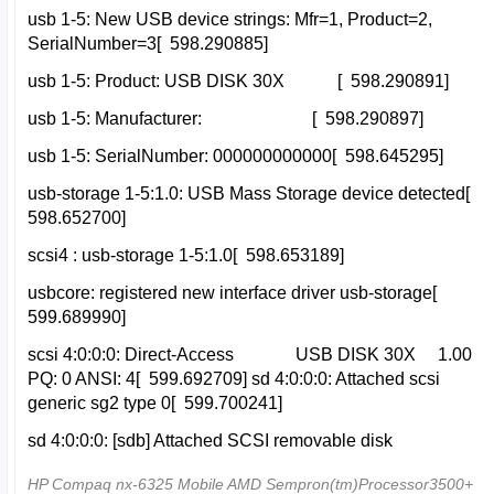
usb 1-5: New USB device strings: Mfr=1, Product=2,
SerialNumber=3[ 598.290885]
usb 1-5: Product: USB DISK 30X [ 598.290891]
usb 1-5: Manufacturer: [ 598.290897]
usb 1-5: SerialNumber: 000000000000[ 598.645295]
usb-storage 1-5:1.0: USB Mass Storage device detected[
598.652700]
scsi4 : usb-storage 1-5:1.0[ 598.653189]
usbcore: registered new interface driver usb-storage[
599.689990]
scsi 4:0:0:0: Direct-Access USB DISK 30X 1.00
PQ: 0 ANSI: 4[ 599.692709] sd 4:0:0:0: Attached scsi
generic sg2 type 0[ 599.700241]
sd 4:0:0:0: [sdb] Attached SCSI removable disk
HP Compaq nx-6325 Mobile AMD Sempron(tm)Processor3500+