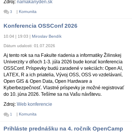
Zdroj:
namakanyden.sk
|
Komunita
3
Konferencia OSSConf 2026
10.04 | 19:03
|
Miroslav Bendík
Dátum udalosti:
01.07.2026
Aj tento rok sa na Fakulte riadenia a informatiky Žilinskej
Univerzity v dňoch 1-3. júla 2026 bude konať konferencia
OSSConf. Príspevky budú zaradené v sekciách: Open AI,
LATEX, R a ich priatelia, Vývoj OSS, OSS vo vzdelávaní,
Open GIS & Open Data, Open Hardware a
Kyberbezpečnosť. Vlastné príspevky je možné registrovať
do 10. júna 2026. Tešíme sa na Vašu návštevu.
Zdroj:
Web konferencie
|
Komunita
1
Prihláste prednášku na 4. ročník OpenCamp