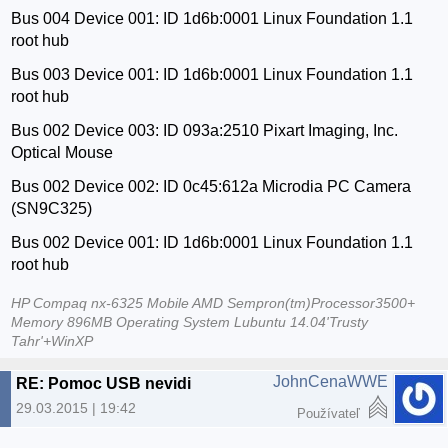
Bus 004 Device 001: ID 1d6b:0001 Linux Foundation 1.1
root hub
Bus 003 Device 001: ID 1d6b:0001 Linux Foundation 1.1
root hub
Bus 002 Device 003: ID 093a:2510 Pixart Imaging, Inc.
Optical Mouse
Bus 002 Device 002: ID 0c45:612a Microdia PC Camera
(SN9C325)
Bus 002 Device 001: ID 1d6b:0001 Linux Foundation 1.1
root hub
HP Compaq nx-6325 Mobile AMD Sempron(tm)Processor3500+
Memory 896MB Operating System Lubuntu 14.04'Trusty
Tahr'+WinXP
JohnCenaWWE
RE: Pomoc USB nevidi
29.03.2015 | 19:42
Používateľ