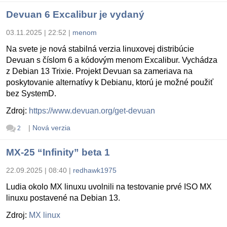
Devuan 6 Excalibur je vydaný
03.11.2025 | 22:52
|
menom
Na svete je nová stabilná verzia linuxovej distribúcie
Devuan s číslom 6 a kódovým menom Excalibur. Vychádza
z Debian 13 Trixie. Projekt Devuan sa zameriava na
poskytovanie alternatívy k Debianu, ktorú je možné použiť
bez SystemD.
Zdroj:
https://www.devuan.org/get-devuan
|
Nová verzia
2
MX-25 “Infinity” beta 1
22.09.2025 | 08:40
|
redhawk1975
Ludia okolo MX linuxu uvolnili na testovanie prvé ISO MX
linuxu postavené na Debian 13.
Zdroj:
MX linux