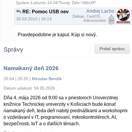
System Lubuntu 14.04'Trusty Tahr'+WinXP
Andrej Lacho
RE: Pomoc USB nevidi
Debian, CentOS ...
30.03.2015 | 18:13
Administrátor
Pravdepodobne je kaput. Kúp si nový.
Správy
Pridať správu
Namakaný deň 2026
20.04 | 20:25
|
Miroslav Bendík
Dátum udalosti:
04.05.2026
Dňa 4. mája 2026 od 9:00 sa v priestoroch Univerzitnej
knižnice Technickej univerzity v Košiciach bude konať
namakaný deň, teda deň nabitý prednáškami a workshopmi
o vzdelávaní v IT, programovaní, mikrokontroléroch, AI,
bezpečnosti, IoT a o ďalších témach.