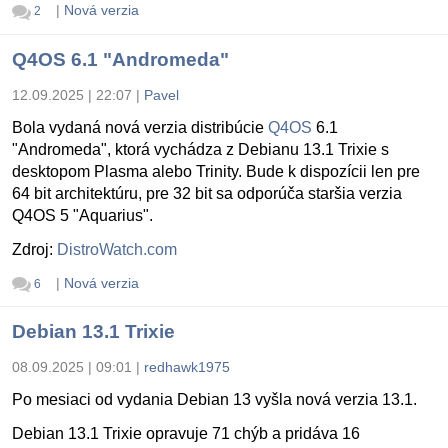
|
Nová verzia
2
Q4OS 6.1 "Andromeda"
12.09.2025 | 22:07
|
Pavel
Bola vydaná nová verzia distribúcie
Q4OS
6.1
"Andromeda", ktorá vychádza z Debianu 13.1 Trixie s
desktopom Plasma alebo Trinity. Bude k dispozícii len pre
64 bit architektúru, pre 32 bit sa odporúča staršia verzia
Q4OS 5 "Aquarius".
Zdroj:
DistroWatch.com
|
Nová verzia
6
Debian 13.1 Trixie
08.09.2025 | 09:01
|
redhawk1975
Po mesiaci od vydania Debian 13 vyšla nová verzia 13.1.
Debian 13.1 Trixie opravuje 71 chýb a pridáva 16