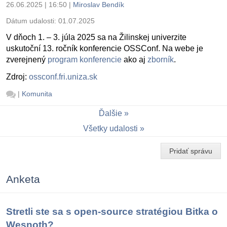
26.06.2025 | 16:50
|
Miroslav Bendík
Dátum udalosti:
01.07.2025
V dňoch 1. – 3. júla 2025 sa na Žilinskej univerzite
uskutoční 13. ročník konferencie OSSConf. Na webe je
zverejnený
program konferencie
ako aj
zborník
.
Zdroj:
ossconf.fri.uniza.sk
|
Komunita
Ďalšie
Všetky udalosti
Pridať správu
Anketa
Stretli ste sa s open-source stratégiou Bitka o
Wesnoth?