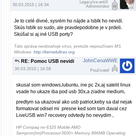
LegacyIce-antiX
30.03.2015 | 16:34
Administrátor
Je to celé divné, sysrém ho nájde a lsblk ho nevidí.
Skús lsblk so sudo, ale pravdepodobne je v prdeli.
Skúšal si aj iné USB porty?
Táto správa neobsahuje vírus, pretože nepoužívam MS
Windows.
http://kernelultras.org
JohnCenaWWE
RE: Pomoc USB nevidi
30.03.2015 | 16:58
Používateľ
skusal som windows,lubuntu, ine pc 2x,aj satelit linux
vsade ho ukaze iba pod usb 30x,a ziadne medium,
predtym sa ukazoval ako usb patriot,keby sa dal nejak
formatovat odisel mi presne ked som tam daval cez
LiveUSB win7 recovery odvtedy ho nevydim ,
HP Compaq nx-6325 Mobile AMD
Sempron(tm)Processor3500+ Memory 896MB Operating