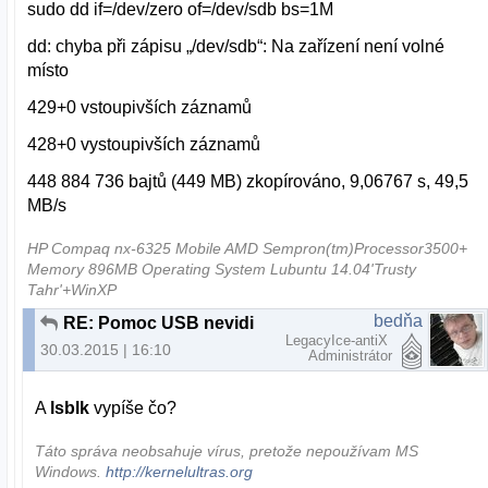
sudo dd if=/dev/zero of=/dev/sdb bs=1M
dd: chyba při zápisu „/dev/sdb“: Na zařízení není volné
místo
429+0 vstoupivších záznamů
428+0 vystoupivších záznamů
448 884 736 bajtů (449 MB) zkopírováno, 9,06767 s, 49,5
MB/s
HP Compaq nx-6325 Mobile AMD Sempron(tm)Processor3500+
Memory 896MB Operating System Lubuntu 14.04'Trusty
Tahr'+WinXP
bedňa
RE: Pomoc USB nevidi
LegacyIce-antiX
30.03.2015 | 16:10
Administrátor
A
lsblk
vypíše čo?
Táto správa neobsahuje vírus, pretože nepoužívam MS
Windows.
http://kernelultras.org