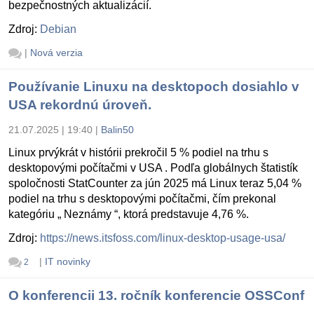
bezpečnostných aktualizácií.
Zdroj:
Debian
|
Nová verzia
Používanie Linuxu na desktopoch dosiahlo v
USA rekordnú úroveň.
21.07.2025 | 19:40
|
Balin50
Linux prvýkrát v histórii prekročil 5 % podiel na trhu s
desktopovými počítačmi v USA . Podľa globálnych štatistík
spoločnosti StatCounter za jún 2025 má Linux teraz 5,04 %
podiel na trhu s desktopovými počítačmi, čím prekonal
kategóriu „ Neznámy “, ktorá predstavuje 4,76 %.
Zdroj:
https://news.itsfoss.com/linux-desktop-usage-usa/
|
IT novinky
2
O konferencii 13. ročník konferencie OSSConf