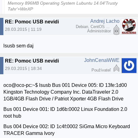
Memory 896MB Operating System Lubuntu 14.04'Trusty
Tahr'+WinXP
Andrej Lacho
RE: Pomoc USB nevidi
Debian, CentOS ...
28.03.2015 | 11:19
Administrátor
lsusb sem daj
JohnCenaWWE
RE: Pomoc USB nevidi
29.03.2015 | 18:34
Používateľ
oco@oco-pc:~$ lsusb Bus 001 Device 005: ID 13fe:1d00
Kingston Technology Company Inc. DataTraveler 2.0
1GB/4GB Flash Drive / Patriot Xporter 4GB Flash Drive
Bus 001 Device 001: ID 1d6b:0002 Linux Foundation 2.0
root hub
Bus 004 Device 002: ID 1c4f:0002 SiGma Micro Keyboard
TRACER Gamma Ivory