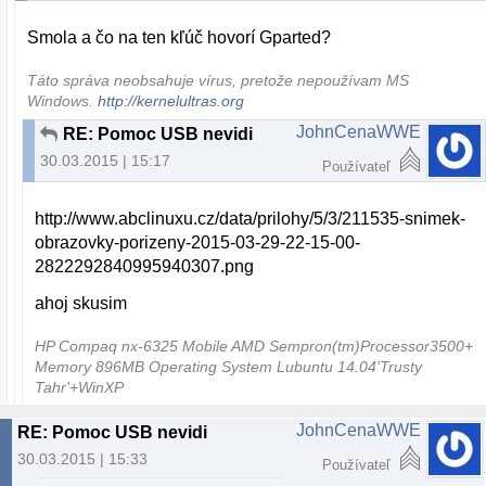
Smola a čo na ten kľúč hovorí Gparted?
Táto správa neobsahuje vírus, pretože nepoužívam MS
Windows.
http://kernelultras.org
JohnCenaWWE
RE: Pomoc USB nevidi
30.03.2015 | 15:17
Používateľ
http://www.abclinuxu.cz/data/prilohy/5/3/211535-snimek-
obrazovky-porizeny-2015-03-29-22-15-00-
2822292840995940307.png
ahoj skusim
HP Compaq nx-6325 Mobile AMD Sempron(tm)Processor3500+
Memory 896MB Operating System Lubuntu 14.04'Trusty
Tahr'+WinXP
JohnCenaWWE
RE: Pomoc USB nevidi
30.03.2015 | 15:33
Používateľ