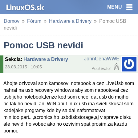
MENU
Domov
Fórum
Hardware a Drivery
Pomoc USB
nevidi
Pomoc USB nevidi
JohnCenaWWE
Sekcia
:
Hardware a Drivery
28.03.2015 | 10:05
Používateľ
Ahojte ozivoval som kamosovi notebook a cez LiveUsb som
nahral na usb recovery windows aby som nabootoval cez
usb jeho notebook,lenze ked som chcel dat usb do mojho
pc tak ho nevidi ani WIN,ani Linux usb iba svieti skusal som
kadejake programy kde by sa dal naformatovat
minitoolpart...,acronics,hp usbdiskstorage,aj v sprave disku
ale nevidi ho vobec ako ho ozvivim spat prosim za kazdu
pomoc