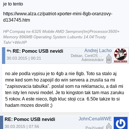
je to tento
https://www.alza.cz/patriot-xporter-mini-8gb-oranzovy-
d134745.htm
HP Compaq nx-6325 Mobile AMD Sempron(tm)Processor3500+
Memory 896MB Operating System Lubuntu 14.04'Trusty
Tahr'+WinXP
Andrej Lacho
RE: Pomoc USB nevidi
Debian, CentOS ...
30.03.2015 | 00:21
Administrátor
no ale podla vypisu je to 4gb a nie 8gb. Toto sa stalo aj
mne ked som ho zapojil do win servera a zrusila sa mi
"zapisovacia tabulka". poslal som na reklamaciu, a dali mi
ten isty len novsi model. Je to kingston tak tam mas zaruku
5 rokov. A este nieco, 8gb kluc stoji cca 6.50e takze to si
hadam mozes dovolit ;)
JohnCenaWWE
RE: Pomoc USB nevidi
30.03.2015 | 07:56
Používateľ