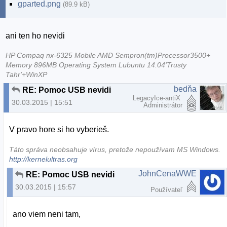
gparted.png
(89.9 kB)
ani ten ho nevidi
HP Compaq nx-6325 Mobile AMD Sempron(tm)Processor3500+
Memory 896MB Operating System Lubuntu 14.04'Trusty
Tahr'+WinXP
bedňa
RE: Pomoc USB nevidi
LegacyIce-antiX
30.03.2015 | 15:51
Administrátor
V pravo hore si ho vyberieš.
Táto správa neobsahuje vírus, pretože nepoužívam MS Windows.
http://kernelultras.org
JohnCenaWWE
RE: Pomoc USB nevidi
30.03.2015 | 15:57
Používateľ
ano viem neni tam,