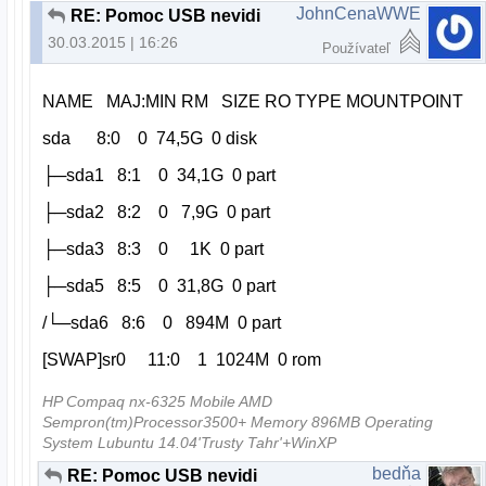
JohnCenaWWE
RE: Pomoc USB nevidi
30.03.2015 | 16:26
Používateľ
NAME MAJ:MIN RM SIZE RO TYPE MOUNTPOINT
sda 8:0 0 74,5G 0 disk
├─sda1 8:1 0 34,1G 0 part
├─sda2 8:2 0 7,9G 0 part
├─sda3 8:3 0 1K 0 part
├─sda5 8:5 0 31,8G 0 part
/└─sda6 8:6 0 894M 0 part
[SWAP]sr0 11:0 1 1024M 0 rom
HP Compaq nx-6325 Mobile AMD
Sempron(tm)Processor3500+ Memory 896MB Operating
System Lubuntu 14.04'Trusty Tahr'+WinXP
bedňa
RE: Pomoc USB nevidi