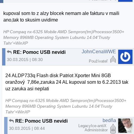
kupoval som to z alzy blocek nemam ale fakturu v maili
ano,tak to skusim uvidime
HP Compaq nx-6325 Mobile AMD Sempron(tm)Processor3500+
Memory 896MB Operating System Lubuntu 14.04'Trusty
Tahr'+WinXP
JohnCenaWWE
RE: Pomoc USB nevidi
30.03.2015 | 08:30
Používateľ
24 ALDP733q Flash disk Patriot Xporter Mini 8GB
oranžový 7,86e,zaruka 24 AL kupoval som to 6.2.2013 tak
uz zaruka asi neplati
HP Compaq nx-6325 Mobile AMD Sempron(tm)Processor3500+
Memory 896MB Operating System Lubuntu 14.04'Trusty
Tahr'+WinXP
bedňa
RE: Pomoc USB nevidi
LegacyIce-antiX
30.03.2015 | 08:44
Administrátor