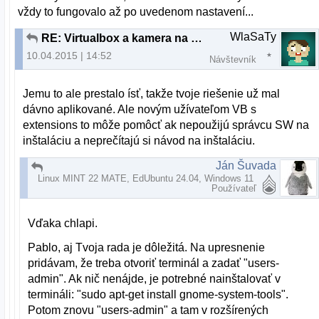
vždy to fungovalo až po uvedenom nastavení...
WlaSaTy
RE: Virtualbox a kamera na notebooku
10.04.2015 | 14:52
Návštevník
Jemu to ale prestalo ísť, takže tvoje riešenie už mal
dávno aplikované. Ale novým užívateľom VB s
extensions to môže pomôcť ak nepoužijú správcu SW na
inštaláciu a neprečítajú si návod na inštaláciu.
Ján Šuvada
RE: Virtualbox a kamera na notebooku
Linux MINT 22 MATE, EdUbuntu 24.04, Windows 11
10.04.2015 | 15:20
Používateľ
Vďaka chlapi.
Pablo, aj Tvoja rada je dôležitá. Na upresnenie
pridávam, že treba otvoriť terminál a zadať "users-
admin". Ak nič nenájde, je potrebné nainštalovať v
termináli: "sudo apt-get install gnome-system-tools".
Potom znovu "users-admin" a tam v rozšírených