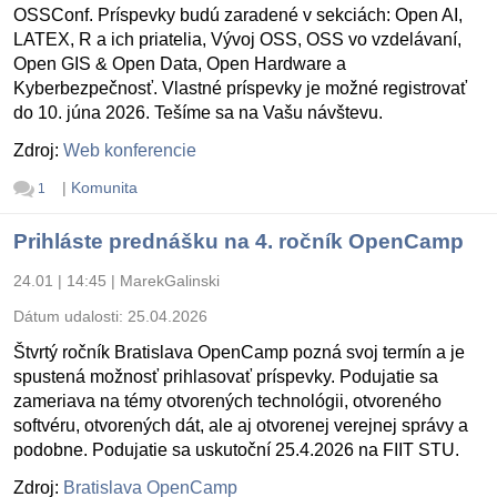
OSSConf. Príspevky budú zaradené v sekciách: Open AI,
LATEX, R a ich priatelia, Vývoj OSS, OSS vo vzdelávaní,
Open GIS & Open Data, Open Hardware a
Kyberbezpečnosť. Vlastné príspevky je možné registrovať
do 10. júna 2026. Tešíme sa na Vašu návštevu.
Zdroj:
Web konferencie
|
Komunita
1
Prihláste prednášku na 4. ročník OpenCamp
24.01 | 14:45
|
MarekGalinski
Dátum udalosti:
25.04.2026
Štvrtý ročník Bratislava OpenCamp pozná svoj termín a je
spustená možnosť prihlasovať príspevky. Podujatie sa
zameriava na témy otvorených technológii, otvoreného
softvéru, otvorených dát, ale aj otvorenej verejnej správy a
podobne. Podujatie sa uskutoční 25.4.2026 na FIIT STU.
Zdroj:
Bratislava OpenCamp