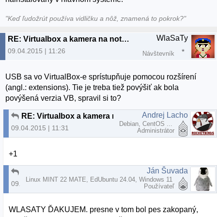
"Keď ľudožrút používa vidličku a nôž, znamená to pokrok?"
WlaSaTy
RE: Virtualbox a kamera na notebooku
09.04.2015 | 11:26
Návštevník
USB sa vo VirtualBox-e sprístupňuje pomocou rozšírení
(angl.: extensions). Tie je treba tiež povýšiť ak bola
povýšená verzia VB, spravil si to?
Andrej Lacho
RE: Virtualbox a kamera na notebooku
Debian, CentOS ...
09.04.2015 | 11:31
Administrátor
+1
Ján Šuvada
RE: Virtualbox a kamera na notebooku
Linux MINT 22 MATE, EdUbuntu 24.04, Windows 11
09.04.2015 | 13:51
Používateľ
WLASATY ĎAKUJEM. presne v tom bol pes zakopaný,