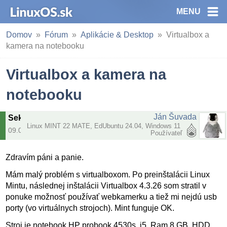
MENU
Domov
Fórum
Aplikácie & Desktop
Virtualbox a
kamera na notebooku
Virtualbox a kamera na
notebooku
Ján Šuvada
Sekcia
:
Aplikácie & Desktop
Linux MINT 22 MATE, EdUbuntu 24.04, Windows 11
09.04.2015 | 10:02
Používateľ
Zdravím páni a panie.
Mám malý problém s virtualboxom. Po preinštalácii Linux
Mintu, následnej inštalácii Virtualbox 4.3.26 som stratil v
ponuke možnosť používať webkamerku a tiež mi nejdú usb
porty (vo virtuálnych strojoch). Mint funguje OK.
Stroj je notebook HP probook 4530s, i5, Ram 8 GB, HDD