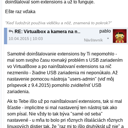
doinštaloval som extensions a už to funguje.
Ešte raz vďaka
"Keď ľudožrút používa vidličku a nôž, znamená to pokrok?"
pablo
RE: Virtualbox a kamera na notebooku
10.04.2015 | 10:03
Návštevník
Samotné doinštalovanie extensions by Ti nepomohlo -
mal som svojho času rovnaký problém s USB zariadením
vo VirtualBoxe a po nainštalovaní extensions sa nič
nezmenilo - žiadne USB zariadenia mi neponúkalo. Až
nastavenie pomocou nástroja "users-admin" (viď môj
príspevok z 9.4.2015) pomohlo zviditeľniť USB
zariadenia.
Ak to Tebe išlo už po nainštalovaní extensions, tak si mal
šťastie - implicitne si mal nastavený ten nástroj tak ako
som písal. Nie vždy to tak býva "samé od seba"
nastavené - u mňa to bolo pri rôznych ištaláciách rôznych
linuxových distier tak, že "raz mi to išlo druhýkrát už nie" a