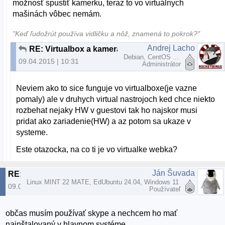
možnosť spustiť kamerku, teraz to vo virtuálnych
mašinách vôbec nemám.
"Keď ľudožrút používa vidličku a nôž, znamená to pokrok?"
Andrej Lacho
RE: Virtualbox a kamera na notebooku
Debian, CentOS ...
09.04.2015 | 10:31
Administrátor
Neviem ako to sice funguje vo virtualboxe(je vazne
pomaly) ale v druhych virtual nastrojoch ked chce niekto
rozbehat nejaky HW v guestovi tak ho najskor musi
pridat ako zariadenie(HW) a az potom sa ukaze v
systeme.
Este otazocka, na co ti je vo virtualke webka?
Ján Šuvada
RE: Virtualbox a kamera na notebooku
Linux MINT 22 MATE, EdUbuntu 24.04, Windows 11
09.04.2015 | 10:33
Používateľ
občas musím používať skype a nechcem ho mať
nainštalovaný v hlavnom systéme.