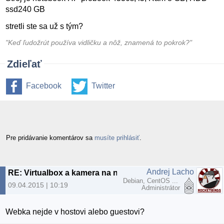
ssd240 GB
stretli ste sa už s tým?
"Keď ľudožrút používa vidličku a nôž, znamená to pokrok?"
Zdieľať
Facebook
Twitter
Pre pridávanie komentárov sa
musíte prihlásiť
.
Andrej Lacho
RE: Virtualbox a kamera na notebooku
Debian, CentOS ...
09.04.2015 | 10:19
Administrátor
Webka nejde v hostovi alebo guestovi?