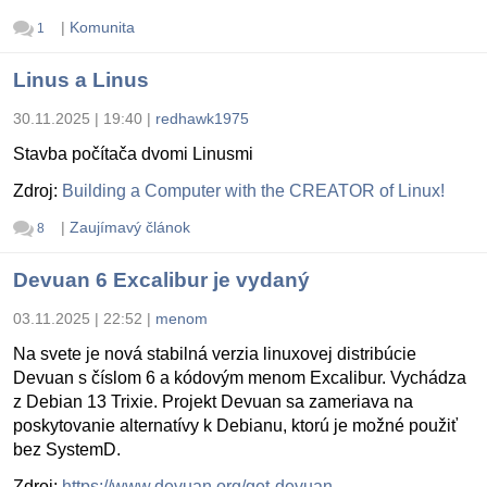
|
Komunita
1
Linus a Linus
30.11.2025 | 19:40
|
redhawk1975
Stavba počítača dvomi Linusmi
Zdroj:
Building a Computer with the CREATOR of Linux!
|
Zaujímavý článok
8
Devuan 6 Excalibur je vydaný
03.11.2025 | 22:52
|
menom
Na svete je nová stabilná verzia linuxovej distribúcie
Devuan s číslom 6 a kódovým menom Excalibur. Vychádza
z Debian 13 Trixie. Projekt Devuan sa zameriava na
poskytovanie alternatívy k Debianu, ktorú je možné použiť
bez SystemD.
Zdroj:
https://www.devuan.org/get-devuan