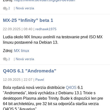
|
Nová verzia
2
MX-25 “Infinity” beta 1
22.09.2025 | 08:40
|
redhawk1975
Ludia okolo MX linuxu uvolnili na testovanie prvé ISO MX
linuxu postavené na Debian 13.
Zdroj:
MX linux
|
Nová verzia
2
Q4OS 6.1 "Andromeda"
12.09.2025 | 22:07
|
Pavel
Bola vydaná nová verzia distribúcie
Q4OS
6.1
"Andromeda", ktorá vychádza z Debianu 13.1 Trixie s
desktopom Plasma alebo Trinity. Bude k dispozícii len pre
64 bit architektúru, pre 32 bit sa odporúča staršia verzia
Q4OS 5 "Aquarius".