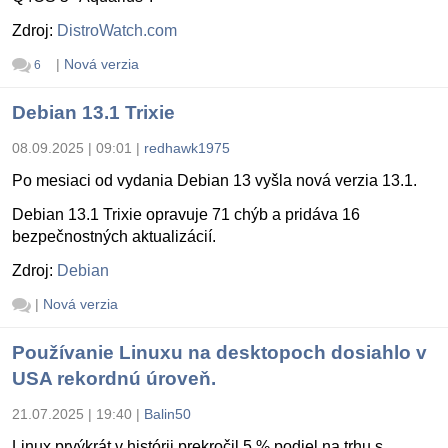
Zdroj:
DistroWatch.com
|
Nová verzia
6
Debian 13.1 Trixie
08.09.2025 | 09:01
|
redhawk1975
Po mesiaci od vydania Debian 13 vyšla nová verzia 13.1.
Debian 13.1 Trixie opravuje 71 chýb a pridáva 16
bezpečnostných aktualizácií.
Zdroj:
Debian
|
Nová verzia
Používanie Linuxu na desktopoch dosiahlo v
USA rekordnú úroveň.
21.07.2025 | 19:40
|
Balin50
Linux prvýkrát v histórii prekročil 5 % podiel na trhu s