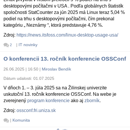
desktopovými počítačmi v USA . Podľa globálnych štatistík
spoločnosti StatCounter za jún 2025 má Linux teraz 5,04 %
podiel na trhu s desktopovými počítačmi, čím prekonal
kategóriu „ Neznámy “, ktorá predstavuje 4,76 %.
Zdroj:
https://news.itsfoss.com/linux-desktop-usage-usa/
|
IT novinky
2
O konferencii 13. ročník konferencie OSSConf
26.06.2025 | 16:50
|
Miroslav Bendík
Dátum udalosti:
01.07.2025
V dňoch 1. – 3. júla 2025 sa na Žilinskej univerzite
uskutoční 13. ročník konferencie OSSConf. Na webe je
zverejnený
program konferencie
ako aj
zborník
.
Zdroj:
ossconf.fri.uniza.sk
|
Komunita