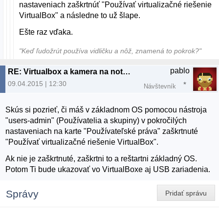
nastaveniach zaškrtnúť "Používať virtualizačné riešenie
VirtualBox" a následne to už šlape.
Ešte raz vďaka.
"Keď ľudožrút používa vidličku a nôž, znamená to pokrok?"
pablo
RE: Virtualbox a kamera na notebooku
09.04.2015 | 12:30
Návštevník
Skús si pozrieť, či máš v základnom OS pomocou nástroja
"users-admin" (Používatelia a skupiny) v pokročilých
nastaveniach na karte "Používateľské práva" zaškrtnuté
"Používať virtualizačné riešenie VirtualBox".
Ak nie je zaškrtnuté, zaškrtni to a reštartni základný OS.
Potom Ti bude ukazovať vo VirtualBoxe aj USB zariadenia.
Správy
Pridať správu