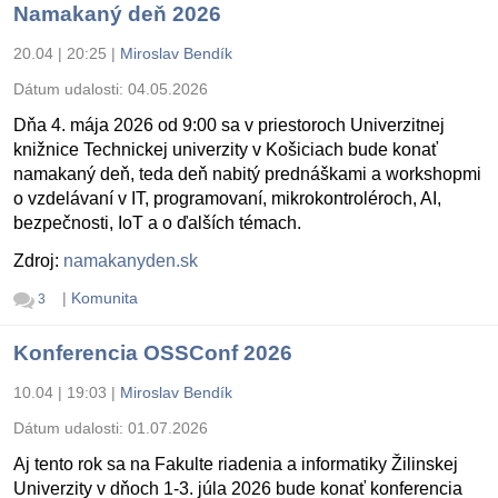
Namakaný deň 2026
20.04 | 20:25
|
Miroslav Bendík
Dátum udalosti:
04.05.2026
Dňa 4. mája 2026 od 9:00 sa v priestoroch Univerzitnej
knižnice Technickej univerzity v Košiciach bude konať
namakaný deň, teda deň nabitý prednáškami a workshopmi
o vzdelávaní v IT, programovaní, mikrokontroléroch, AI,
bezpečnosti, IoT a o ďalších témach.
Zdroj:
namakanyden.sk
|
Komunita
3
Konferencia OSSConf 2026
10.04 | 19:03
|
Miroslav Bendík
Dátum udalosti:
01.07.2026
Aj tento rok sa na Fakulte riadenia a informatiky Žilinskej
Univerzity v dňoch 1-3. júla 2026 bude konať konferencia