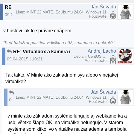
Ján Šuvada
RE: Virtualbox a kamera na notebooku
Linux MINT 22 MATE, EdUbuntu 24.04, Windows 11
09.04.2015 | 10:20
Používateľ
v hostovi, ak to správne chápem
"Keď ľudožrút používa vidličku a nôž, znamená to pokrok?"
Andrej Lacho
RE: Virtualbox a kamera na notebooku
Debian, CentOS ...
09.04.2015 | 10:21
Administrátor
Tak takto. V Minte ako zakladnom sys alebo v nejakej
virtualke?
Ján Šuvada
RE: Virtualbox a kamera na notebooku
Linux MINT 22 MATE, EdUbuntu 24.04, Windows 11
09.04.2015 | 10:26
Používateľ
v minte ako základom systéme funguje aj webkamerka a
usb, všetko šlape OK, na virtuálke nefunguje. V starom
systéme som klikol vo virtuálke na zariadenia a tam bola