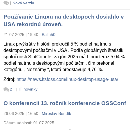
|
Nová verzia
Používanie Linuxu na desktopoch dosiahlo v
USA rekordnú úroveň.
21.07.2025 | 19:40
|
Balin50
Linux prvýkrát v histórii prekročil 5 % podiel na trhu s
desktopovými počítačmi v USA . Podľa globálnych štatistík
spoločnosti StatCounter za jún 2025 má Linux teraz 5,04 %
podiel na trhu s desktopovými počítačmi, čím prekonal
kategóriu „ Neznámy “, ktorá predstavuje 4,76 %.
Zdroj:
https://news.itsfoss.com/linux-desktop-usage-usa/
|
IT novinky
2
O konferencii 13. ročník konferencie OSSConf
26.06.2025 | 16:50
|
Miroslav Bendík
Dátum udalosti:
01.07.2025