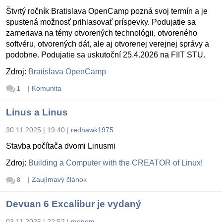
Štvrtý ročník Bratislava OpenCamp pozná svoj termín a je
spustená možnosť prihlasovať príspevky. Podujatie sa
zameriava na témy otvorených technológii, otvoreného
softvéru, otvorených dát, ale aj otvorenej verejnej správy a
podobne. Podujatie sa uskutoční 25.4.2026 na FIIT STU.
Zdroj:
Bratislava OpenCamp
|
Komunita
1
Linus a Linus
30.11.2025 | 19:40
|
redhawk1975
Stavba počítača dvomi Linusmi
Zdroj:
Building a Computer with the CREATOR of Linux!
|
Zaujímavý článok
8
Devuan 6 Excalibur je vydaný
03.11.2025 | 22:52
|
menom