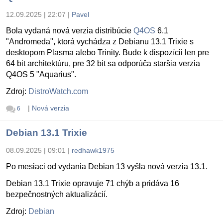
12.09.2025 | 22:07
|
Pavel
Bola vydaná nová verzia distribúcie
Q4OS
6.1
"Andromeda", ktorá vychádza z Debianu 13.1 Trixie s
desktopom Plasma alebo Trinity. Bude k dispozícii len pre
64 bit architektúru, pre 32 bit sa odporúča staršia verzia
Q4OS 5 "Aquarius".
Zdroj:
DistroWatch.com
|
Nová verzia
6
Debian 13.1 Trixie
08.09.2025 | 09:01
|
redhawk1975
Po mesiaci od vydania Debian 13 vyšla nová verzia 13.1.
Debian 13.1 Trixie opravuje 71 chýb a pridáva 16
bezpečnostných aktualizácií.
Zdroj:
Debian