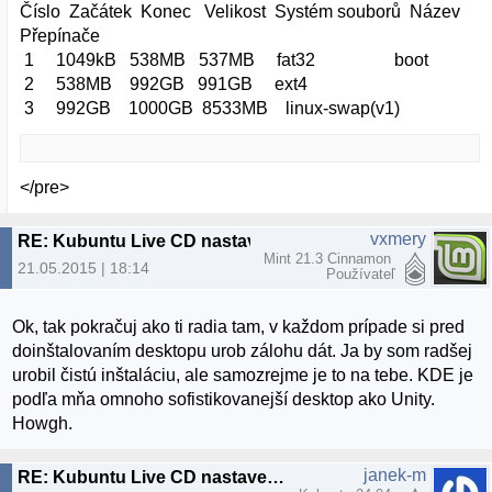
Číslo Začátek Konec Velikost Systém souborů Název
Přepínače
1 1049kB 538MB 537MB fat32 boot
2 538MB 992GB 991GB ext4
3 992GB 1000GB 8533MB linux-swap(v1)
</pre>
vxmery
RE: Kubuntu Live CD nastavenie Boot
Mint 21.3 Cinnamon
21.05.2015 | 18:14
Používateľ
Ok, tak pokračuj ako ti radia tam, v každom prípade si pred
doinštalovaním desktopu urob zálohu dát. Ja by som radšej
urobil čistú inštaláciu, ale samozrejme je to na tebe. KDE je
podľa mňa omnoho sofistikovanejší desktop ako Unity.
Howgh.
janek-m
RE: Kubuntu Live CD nastavenie Boot