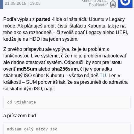
Kubuntu 24.04
21.05.2015 | 19:05
Používateľ
Podľa výpisu z
parted -l
ide o inštaláciu Ubuntu v Legacy
móde. Ak plánuješ urobiť čistú ištaláciu Kubuntu, tak je na
tebe ako sa rozhodneš – či zvolíš opäť Legacy alebo UEFI,
keďže je na HDD iba jeden systém.
Z prvého príspevku ale vyplýva, že je tu problém s
funkčnosťou Live systému, čiže nie je problém nabootovať
ale riadne otestovať systém. Odporučil by som pre istotu
overiť
md5Sum
alebo
sha256sum
, či je v poriadku
stiahnutý ISO súbor Kubuntu – všetko nájdeš
TU
. Len v
krátkosti – SUM porovnáš tak, že sa presunieš do adresára
so stiahnutým ISO, napr:
cd Stiahnuté
a príkazom buď
md5sum celý_názov_iso