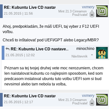
vxmery
RE: Kubuntu Live CD nastavenie Boot
Mint 21.3 Cinnamon
21.05.2015 | 11:56
Používateľ
Ahoj, predpokladám, že máš UEFI, taj vyber z F12 UEFI
voľbu.
Chceš to inštalovať pod UEFI/GPT alebo Legacy/MBR?
minochino
RE: Kubuntu Live CD nastavenie Boot
21.05.2015 | 12:02
Návštevník
Priznam sa tej tvojej druhej vete moc nerozumiem, chcem
len naistalovat kubuntu co najlepsim sposobom, ked som
predcasom instaloval ubuntu tuto volbu UEFI som si bud
nevsimol alebo tam nebola ta volba,
vxmery
RE: Kubuntu Live CD nastavenie Boot
Mint 21.3 Cinnamon
21.05.2015 | 12:17
Používateľ