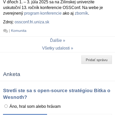
V dňoch 1. – 3. júla 2025 sa na Žilinskej univerzite
uskutoční 13. ročník konferencie OSSConf. Na webe je
zverejnený
program konferencie
ako aj
zborník
.
Zdroj:
ossconf.fri.uniza.sk
|
Komunita
Ďalšie
Všetky udalosti
Pridať správu
Anketa
Stretli ste sa s open-source stratégiou Bitka o
Wesnoth?
Áno, hral som alebo hrávam