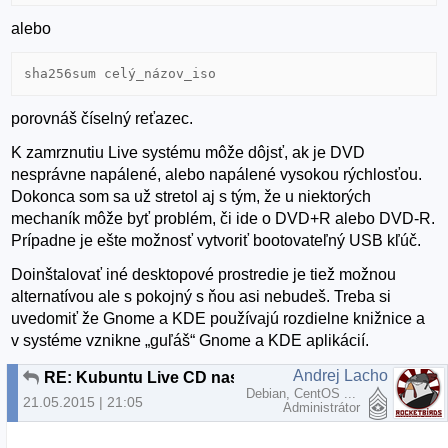
alebo
sha256sum celý_názov_iso
porovnáš číselný reťazec.
K zamrznutiu Live systému môže dôjsť, ak je DVD
nesprávne napálené, alebo napálené vysokou rýchlosťou.
Dokonca som sa už stretol aj s tým, že u niektorých
mechaník môže byť problém, či ide o DVD+R alebo DVD-R.
Prípadne je ešte možnosť vytvoriť bootovateľný USB kľúč.
Doinštalovať iné desktopové prostredie je tiež možnou
alternatívou ale s pokojný s ňou asi nebudeš. Treba si
uvedomiť že Gnome a KDE používajú rozdielne knižnice a
v systéme vznikne „guľáš“ Gnome a KDE aplikácií.
Andrej Lacho
RE: Kubuntu Live CD nastavenie Boot
Debian, CentOS ...
21.05.2015 | 21:05
Administrátor