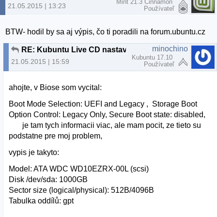
Mint 21.3 Cinnamon
21.05.2015 | 13:23
Používateľ
BTW- hodil by sa aj výpis, čo ti poradili na forum.ubuntu.cz
minochino
RE: Kubuntu Live CD nastavenie Boot
Kubuntu 17.10
21.05.2015 | 15:59
Používateľ
ahojte, v Biose som vycital:
Boot Mode Selection: UEFI and Legacy , Storage Boot
Option Control: Legacy Only, Secure Boot state: disabled,
je tam tych informacii viac, ale mam pocit, ze tieto su
podstatne pre moj problem,
vypis je takyto:
Model: ATA WDC WD10EZRX-00L (scsi)
Disk /dev/sda: 1000GB
Sector size (logical/physical): 512B/4096B
Tabulka oddílů: gpt