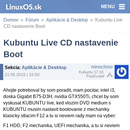
MENU
Domov
Fórum
Aplikácie & Desktop
Kubuntu Live
CD nastavenie Boot
Kubuntu Live CD nastavenie
Boot
minochino
Sekcia
:
Aplikácie & Desktop
Kubuntu 17.10
21.05.2015 | 10:50
Používateľ
Ahojte potreboval by som poradit, mam pocitac intel i3,
doska Gigabit B75-D3H, nvidia GTX550Ti, chcel by som
vyskusat KUBUNTU live, ked vlozim DVD medium s
KUBUNTU musim nastavit bootovanie z mechaniky
klasicky stlacim F12 a tu si neviem rady mam na vyber:
F1 HDD, F2 mechanika, UEFI mechanika, a tu si neviem