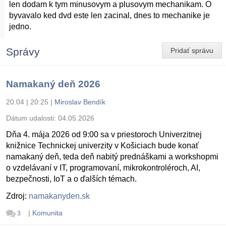
len dodam k tym minusovym a plusovym mechanikam. O
byvavalo ked dvd este len zacinal, dnes to mechanike je
jedno.
Správy
Pridať správu
Namakaný deň 2026
20.04 | 20:25
|
Miroslav Bendík
Dátum udalosti:
04.05.2026
Dňa 4. mája 2026 od 9:00 sa v priestoroch Univerzitnej
knižnice Technickej univerzity v Košiciach bude konať
namakaný deň, teda deň nabitý prednáškami a workshopmi
o vzdelávaní v IT, programovaní, mikrokontroléroch, AI,
bezpečnosti, IoT a o ďalších témach.
Zdroj:
namakanyden.sk
|
Komunita
3