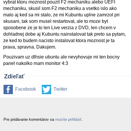
vybrat ktoru moznost pouzit F2 mechaniku alebo UEFI
mechaniku, skusil som F2 mechaniku a vsetko islo ako
malo aj ked sa mi stalo, ze mi Kubuntu uplne zamrzol pri
skusani, tak som musel restartovat, ale to moze byt
sposobene ze je to len Live verzia z DVD, len chcem v
dohladnej dobe aj Kubuntu nainstalovat tak preto sa pytam,
ze ked to budem nacisto instalovat ktora moznost je ta
prava, spravna. Dakujem.
Pouzivam uz dlhsie ubuntu ale nevyhovuje mi ten bocny
panel nakolko mam monitor 4:3
Zdieľať
Facebook
Twitter
Pre pridávanie komentárov sa
musíte prihlásiť
.