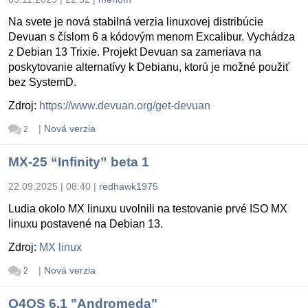
Na svete je nová stabilná verzia linuxovej distribúcie
Devuan s číslom 6 a kódovým menom Excalibur. Vychádza
z Debian 13 Trixie. Projekt Devuan sa zameriava na
poskytovanie alternatívy k Debianu, ktorú je možné použiť
bez SystemD.
Zdroj:
https://www.devuan.org/get-devuan
|
Nová verzia
2
MX-25 “Infinity” beta 1
22.09.2025 | 08:40
|
redhawk1975
Ludia okolo MX linuxu uvolnili na testovanie prvé ISO MX
linuxu postavené na Debian 13.
Zdroj:
MX linux
|
Nová verzia
2
Q4OS 6.1 "Andromeda"