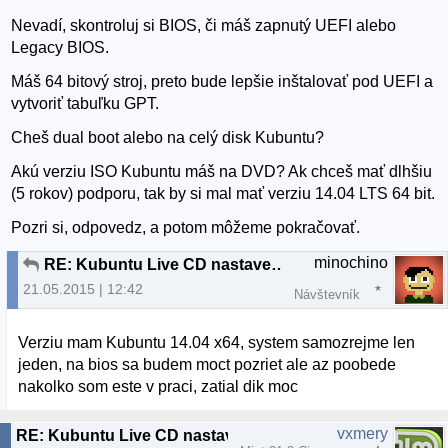
Nevadí, skontroluj si BIOS, či máš zapnutý UEFI alebo
Legacy BIOS.
Máš 64 bitový stroj, preto bude lepšie inštalovať pod UEFI a
vytvoriť tabuľku GPT.
Cheš dual boot alebo na celý disk Kubuntu?
Akú verziu ISO Kubuntu máš na DVD? Ak chceš mať dlhšiu
(5 rokov) podporu, tak by si mal mať verziu 14.04 LTS 64 bit.
Pozri si, odpovedz, a potom môžeme pokračovať.
minochino
RE: Kubuntu Live CD nastavenie Boot
21.05.2015 | 12:42
Návštevník
Verziu mam Kubuntu 14.04 x64, system samozrejme len
jeden, na bios sa budem moct pozriet ale az poobede
nakolko som este v praci, zatial dik moc
vxmery
RE: Kubuntu Live CD nastavenie Boot