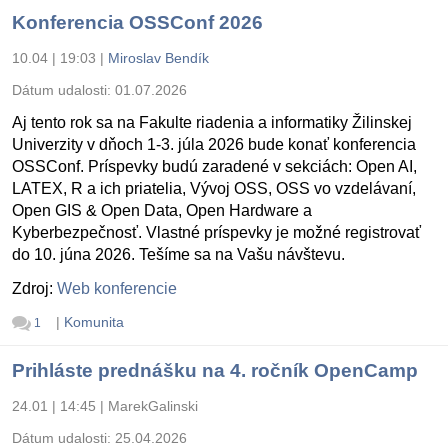
Konferencia OSSConf 2026
10.04 | 19:03
|
Miroslav Bendík
Dátum udalosti:
01.07.2026
Aj tento rok sa na Fakulte riadenia a informatiky Žilinskej
Univerzity v dňoch 1-3. júla 2026 bude konať konferencia
OSSConf. Príspevky budú zaradené v sekciách: Open AI,
LATEX, R a ich priatelia, Vývoj OSS, OSS vo vzdelávaní,
Open GIS & Open Data, Open Hardware a
Kyberbezpečnosť. Vlastné príspevky je možné registrovať
do 10. júna 2026. Tešíme sa na Vašu návštevu.
Zdroj:
Web konferencie
|
Komunita
1
Prihláste prednášku na 4. ročník OpenCamp
24.01 | 14:45
|
MarekGalinski
Dátum udalosti:
25.04.2026