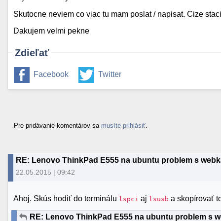
Skutocne neviem co viac tu mam poslat / napisat. Cize stac
Dakujem velmi pekne
Zdieľať
Facebook
Twitter
Pre pridávanie komentárov sa
musíte prihlásiť
.
RE: Lenovo ThinkPad E555 na ubuntu problem s web
22.05.2015 | 09:42
Ahoj. Skús hodiť do terminálu
aj
a skopírovať t
lspci
lsusb
RE: Lenovo ThinkPad E555 na ubuntu problem s 