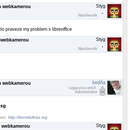
Styg
 s webkamerou
Návštevník
ilo praveze iny problem s libreoffice
Styg
s webkamerou
Návštevník
bedňa
 s webkamerou
LegacyIce-antiX
Administrátor
sg
dows.
http://kernelultras.org
Styg
s webkamerou