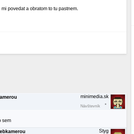
i mi povedat a obratom to tu pastnem.
minimedia.sk
kamerou
Návštevník
o sem
Styg
webkamerou