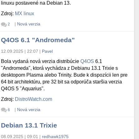
linuxu postavené na Debian 13.
Zdroj:
MX linux
|
Nová verzia
2
Q4OS 6.1 "Andromeda"
12.09.2025 | 22:07
|
Pavel
Bola vydaná nová verzia distribúcie
Q4OS
6.1
"Andromeda", ktorá vychádza z Debianu 13.1 Trixie s
desktopom Plasma alebo Trinity. Bude k dispozícii len pre
64 bit architektúru, pre 32 bit sa odporúča staršia verzia
Q4OS 5 "Aquarius".
Zdroj:
DistroWatch.com
|
Nová verzia
6
Debian 13.1 Trixie
08.09.2025 | 09:01
|
redhawk1975