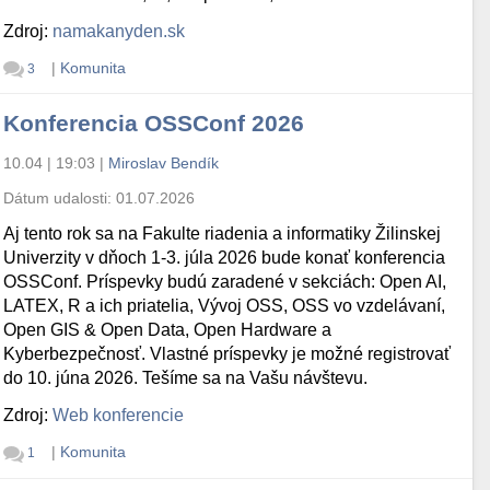
Zdroj:
namakanyden.sk
|
Komunita
3
Konferencia OSSConf 2026
10.04 | 19:03
|
Miroslav Bendík
Dátum udalosti:
01.07.2026
Aj tento rok sa na Fakulte riadenia a informatiky Žilinskej
Univerzity v dňoch 1-3. júla 2026 bude konať konferencia
OSSConf. Príspevky budú zaradené v sekciách: Open AI,
LATEX, R a ich priatelia, Vývoj OSS, OSS vo vzdelávaní,
Open GIS & Open Data, Open Hardware a
Kyberbezpečnosť. Vlastné príspevky je možné registrovať
do 10. júna 2026. Tešíme sa na Vašu návštevu.
Zdroj:
Web konferencie
|
Komunita
1