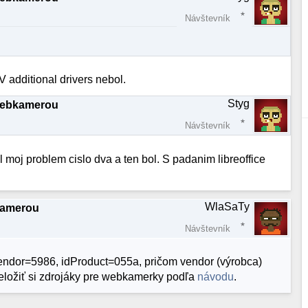
Návštevník
 additional drivers nebol.
Styg
webkamerou
Návštevník
l moj problem cislo dva a ten bol. S padanim libreoffice
WlaSaTy
kamerou
Návštevník
endor=5986, idProduct=055a, pričom vendor (výrobca)
preložiť si zdrojáky pre webkamerky podľa
návodu
.