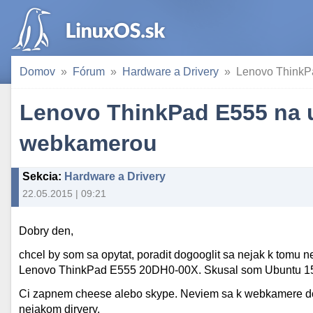
Domov
Fórum
Hardware a Drivery
Lenovo ThinkP
Lenovo ThinkPad E555 na 
webkamerou
Sekcia
:
Hardware a Drivery
22.05.2015 | 09:21
Dobry den,
chcel by som sa opytat, poradit dogooglit sa nejak k tom
Lenovo ThinkPad E555 20DH0-00X. Skusal som Ubuntu 15.
Ci zapnem cheese alebo skype. Neviem sa k webkamere dop
nejakom dirvery.