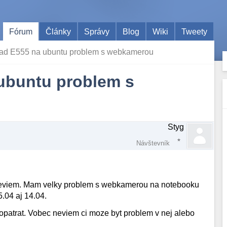
Fórum
Články
Správy
Blog
Wiki
Tweety
ad E555 na ubuntu problem s webkamerou
ubuntu problem s
Styg
Návštevník
u neviem. Mam velky problem s webkamerou na notebooku
04 aj 14.04.
atrat. Vobec neviem ci moze byt problem v nej alebo