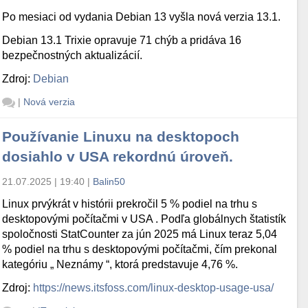
Po mesiaci od vydania Debian 13 vyšla nová verzia 13.1.
Debian 13.1 Trixie opravuje 71 chýb a pridáva 16
bezpečnostných aktualizácií.
Zdroj:
Debian
|
Nová verzia
Používanie Linuxu na desktopoch
dosiahlo v USA rekordnú úroveň.
21.07.2025 | 19:40
|
Balin50
Linux prvýkrát v histórii prekročil 5 % podiel na trhu s
desktopovými počítačmi v USA . Podľa globálnych štatistík
spoločnosti StatCounter za jún 2025 má Linux teraz 5,04
% podiel na trhu s desktopovými počítačmi, čím prekonal
kategóriu „ Neznámy “, ktorá predstavuje 4,76 %.
Zdroj:
https://news.itsfoss.com/linux-desktop-usage-usa/