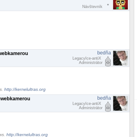
Návštevník
bedňa
 webkamerou
LegacyIce-antiX
Administrátor
ws.
http://kernelultras.org
bedňa
s webkamerou
LegacyIce-antiX
Administrátor
ows.
http://kernelultras.org