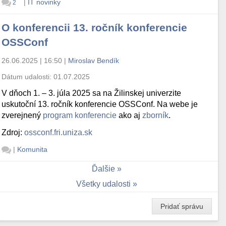
|
IT novinky
2
O konferencii 13. ročník konferencie
OSSConf
26.06.2025 | 16:50
|
Miroslav Bendík
Dátum udalosti:
01.07.2025
V dňoch 1. – 3. júla 2025 sa na Žilinskej univerzite
uskutoční 13. ročník konferencie OSSConf. Na webe je
zverejnený
program konferencie
ako aj
zborník
.
Zdroj:
ossconf.fri.uniza.sk
|
Komunita
Ďalšie
Všetky udalosti
Pridať správu