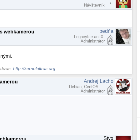
Návštevník
bedňa
 s webkamerou
LegacyIce-antiX
Administrátor
anými.
indows.
http://kernelultras.org
Andrej Lacho
kamerou
Debian, CentOS ...
Administrátor
Styg
webkamerou