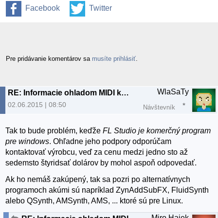
Facebook
Twitter
Pre pridávanie komentárov sa
musíte prihlásiť
.
WlaSaTy
RE: Informacie ohladom MIDI keyboardu
02.06.2015 | 08:50
Návštevník
Tak to bude problém, keďže
FL Studio je komerčný program
pre windows
. Ohľadne jeho podpory odporúčam
kontaktovať výrobcu, veď za cenu medzi jedno sto až
sedemsto štyridsať dolárov by mohol aspoň odpovedať.
Ak ho nemáš zakúpený, tak sa pozri po alternatívnych
programoch akúmi sú napríklad ZynAddSubFX, FluidSynth
alebo QSynth, AMSynth, AMS, ... ktoré sú pre Linux.
Miro Hajek