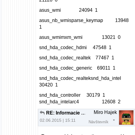
asus_wmi 24094 1
asus_nb_wmisparse_keymap 13948
1
asus_wmimxm_wmi 13021 0
snd_hda_codec_hdmi 47548 1
snd_hda_codec_realtek 77467 1
snd_hda_codec_generic 69011 1
snd_hda_codec_realteksnd_hda_intel
30420 1
snd_hda_controller 30179 1
snd_hda_intelarc4 12608 2
Miro Hajek
RE: Informacie ohladom MIDI keyboardu
02.06.2015 | 15:11
Návštevník