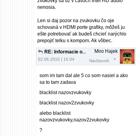
zvukovky sa už v časoch Intel HD audio
nenosia.
Len si daj pozor na zvukovku čo oje
schovaná v HDMI porte grafiky, môžeš ju
ešte potrebovať ak budeš chcieť narýchlo
prepojiť telku s kompom. Ak vôbec.
Miro Hajek
RE: Informacie ohladom MIDI keyboardu
02.06.2015 | 15:04
Návštevník
som im tam dal ale 5 co som nasiel a ako
sa to tam zadava
blacklist nazovzvukovky
blacklist nazov2zvukovky
alebo blacklist
nazovzvukovky,nazov2zvukovky
?