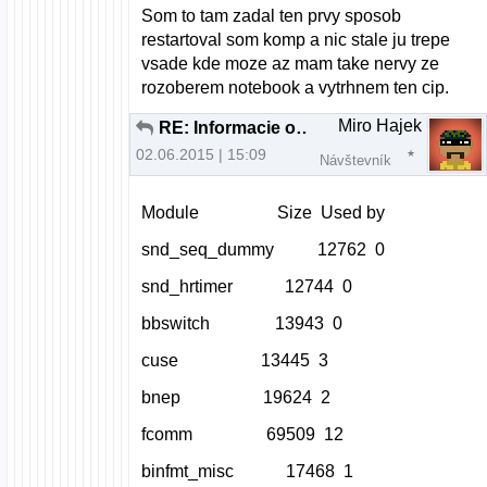
Som to tam zadal ten prvy sposob
restartoval som komp a nic stale ju trepe
vsade kde moze az mam take nervy ze
rozoberem notebook a vytrhnem ten cip.
Miro Hajek
RE: Informacie ohladom MIDI keyboardu
02.06.2015 | 15:09
Návštevník
Module Size Used by
snd_seq_dummy 12762 0
snd_hrtimer 12744 0
bbswitch 13943 0
cuse 13445 3
bnep 19624 2
fcomm 69509 12
binfmt_misc 17468 1