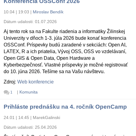
Konferencia OSSConf 2026
10.04 | 19:03
|
Miroslav Bendík
Dátum udalosti:
01.07.2026
Aj tento rok sa na Fakulte riadenia a informatiky Žilinskej
Univerzity v dňoch 1-3. júla 2026 bude konať konferencia
OSSConf. Príspevky budú zaradené v sekciách: Open AI,
LATEX, R a ich priatelia, Vývoj OSS, OSS vo vzdelávaní,
Open GIS & Open Data, Open Hardware a
Kyberbezpečnosť. Vlastné príspevky je možné registrovať
do 10. júna 2026. Tešíme sa na Vašu návštevu.
Zdroj:
Web konferencie
|
Komunita
1
Prihláste prednášku na 4. ročník OpenCamp
24.01 | 14:45
|
MarekGalinski
Dátum udalosti:
25.04.2026