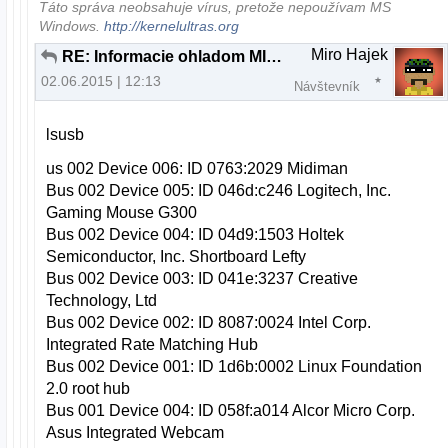
Táto správa neobsahuje vírus, pretože nepoužívam MS
Windows.
http://kernelultras.org
Miro Hajek
RE: Informacie ohladom MIDI keyboardu
02.06.2015 | 12:13
Návštevník
lsusb
us 002 Device 006: ID 0763:2029 Midiman
Bus 002 Device 005: ID 046d:c246 Logitech, Inc.
Gaming Mouse G300
Bus 002 Device 004: ID 04d9:1503 Holtek
Semiconductor, Inc. Shortboard Lefty
Bus 002 Device 003: ID 041e:3237 Creative
Technology, Ltd
Bus 002 Device 002: ID 8087:0024 Intel Corp.
Integrated Rate Matching Hub
Bus 002 Device 001: ID 1d6b:0002 Linux Foundation
2.0 root hub
Bus 001 Device 004: ID 058f:a014 Alcor Micro Corp.
Asus Integrated Webcam