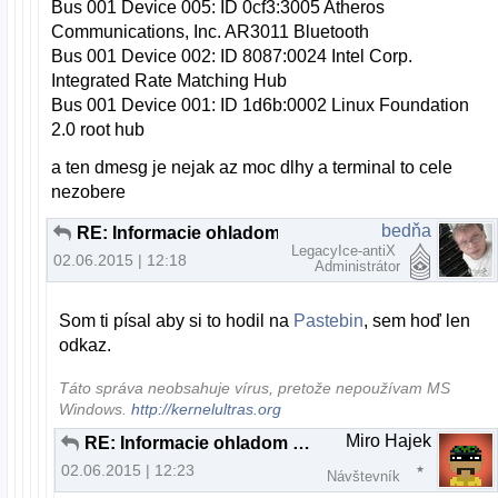
Bus 001 Device 005: ID 0cf3:3005 Atheros
Communications, Inc. AR3011 Bluetooth
Bus 001 Device 002: ID 8087:0024 Intel Corp.
Integrated Rate Matching Hub
Bus 001 Device 001: ID 1d6b:0002 Linux Foundation
2.0 root hub
a ten dmesg je nejak az moc dlhy a terminal to cele
nezobere
bedňa
RE: Informacie ohladom MIDI keyboardu
LegacyIce-antiX
02.06.2015 | 12:18
Administrátor
Som ti písal aby si to hodil na
Pastebin
, sem hoď len
odkaz.
Táto správa neobsahuje vírus, pretože nepoužívam MS
Windows.
http://kernelultras.org
Miro Hajek
RE: Informacie ohladom MIDI keyboardu
02.06.2015 | 12:23
Návštevník