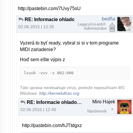
http://pastebin.com/7Uvy75sU
bedňa
RE: Informacie ohladom MIDI keyboardu
LegacyIce-antiX
02.06.2015 | 12:35
Administrátor
Vyzerá to byť ready, vybral si si v tom programe
MIDI zariadenie?
Hoď sem ešte výpis z
lsusb -vvv -s 002:006
Táto správa neobsahuje vírus, pretože nepoužívam MS
Windows.
http://kernelultras.org
Miro Hajek
RE: Informacie ohladom MIDI keyboardu
02.06.2015 | 12:40
Návštevník
http://pastebin.com/hJTtdgxz