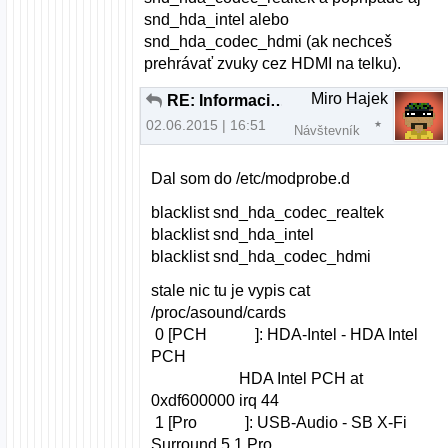
snd_hda_intel alebo
snd_hda_codec_hdmi (ak nechceš
prehrávať zvuky cez HDMI na telku).
Miro Hajek
RE: Informacie ohladom MIDI keyboardu
02.06.2015 | 16:51
Návštevník
Dal som do /etc/modprobe.d
blacklist snd_hda_codec_realtek
blacklist snd_hda_intel
blacklist snd_hda_codec_hdmi
stale nic tu je vypis cat
/proc/asound/cards
0 [PCH ]: HDA-Intel - HDA Intel
PCH
HDA Intel PCH at
0xdf600000 irq 44
1 [Pro ]: USB-Audio - SB X-Fi
Surround 5.1 Pro