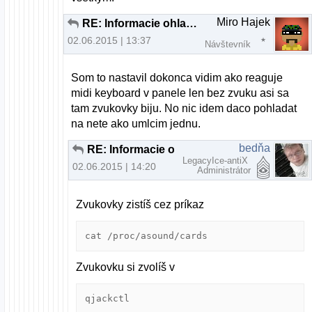
Miro Hajek
RE: Informacie ohladom MIDI keyboardu
02.06.2015 | 13:37
Návštevník
Som to nastavil dokonca vidim ako reaguje
midi keyboard v panele len bez zvuku asi sa
tam zvukovky biju. No nic idem daco pohladat
na nete ako umlcim jednu.
bedňa
RE: Informacie ohladom MIDI keyboardu
LegacyIce-antiX
02.06.2015 | 14:20
Administrátor
Zvukovky zistíš cez príkaz
cat /proc/asound/cards
Zvukovku si zvolíš v
qjackctl