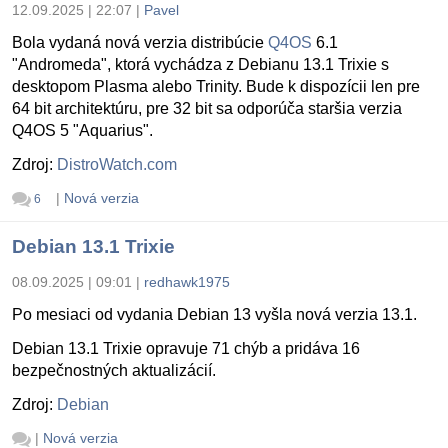
12.09.2025 | 22:07
|
Pavel
Bola vydaná nová verzia distribúcie
Q4OS
6.1
"Andromeda", ktorá vychádza z Debianu 13.1 Trixie s
desktopom Plasma alebo Trinity. Bude k dispozícii len pre
64 bit architektúru, pre 32 bit sa odporúča staršia verzia
Q4OS 5 "Aquarius".
Zdroj:
DistroWatch.com
|
Nová verzia
6
Debian 13.1 Trixie
08.09.2025 | 09:01
|
redhawk1975
Po mesiaci od vydania Debian 13 vyšla nová verzia 13.1.
Debian 13.1 Trixie opravuje 71 chýb a pridáva 16
bezpečnostných aktualizácií.
Zdroj:
Debian
|
Nová verzia