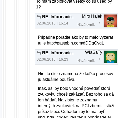
To mam zablokovat vsetky co su used by
1?
Miro Hajek
RE: Informacie ohladom MIDI keyboardu
02.06.2015 | 15:14
Návštevník
Pripadne poradte ako by to malo vyzerat
tu je http://pastebin.com/dDDqGygL
WlaSaTy
RE: Informacie ohladom MIDI keyboardu
02.06.2015 | 16:23
Návštevník
Nie, to číslo znamená že koľko procesov
ju aktuálne používa.
Inak, asi by bolo vhodné povedať ktorú
zvukovku chceš zakázať. Bez toho sa dá
len hádať. Na zistenie zoznamu
interných zvukoviek na PCI zbernici slúži
príkaz lspci. Odhadom by to mal byť
snd_hda_codec_realtek a poprípade aj