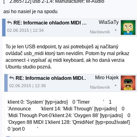
[ 2.865712] usb 2-1.4: Manufacturer: M-Audio
asi ho nasiel je na spodu
WlaSaTy
RE: Informacie ohladom MIDI keyboardu
02.06.2015 | 12:34
Návštevník
To je len USB endpoint, ty asi potrebuješ aj načítaný
ovládač usb_midi ktorý tam nevidím. Potom by mal príkaz
aconnect -i vypísať aj midi keyboard, ak ho daná verzia
Ubuntu studio pozná.
Miro Hajek
RE: Informacie ohladom MIDI keyboardu
02.06.2015 | 12:36
Návštevník
klient 0: 'System' [typ=jadro] 0 'Timer ' 1
'Announce 'klient 14: 'Midi Through' [typ=jadro] 0
'Midi Through Port-0'klient 24: 'Oxygen 88' [typ=jadro] 0
'Oxygen 88 MIDI 1'klient 128: 'QmidiNet' [typ=používateľ]
0 'port 0 '