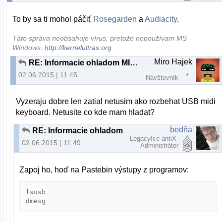
To by sa ti mohol páčiť
Rosegarden
a
Audiacity
.
Táto správa neobsahuje vírus, pretože nepoužívam MS
Windows.
http://kernelultras.org
Miro Hajek
RE: Informacie ohladom MIDI keyboardu
02.06.2015 | 11:45
Návštevník
Vyzeraju dobre len zatial netusim ako rozbehat USB midi
keyboard. Netusite co kde mam hladat?
bedňa
RE: Informacie ohladom MIDI keyboardu
LegacyIce-antiX
02.06.2015 | 11:49
Administrátor
Zapoj ho, hoď na Pastebin výstupy z programov:
lsusb

dmesg