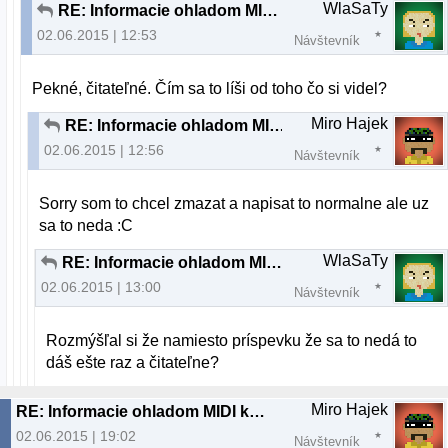
WlaSaTy
RE: Informacie ohladom MIDI keyboardu
02.06.2015 | 12:53
Návštevník
Pekné, čitateľné. Čím sa to líši od toho čo si videl?
Miro Hajek
RE: Informacie ohladom MIDI keyboardu
02.06.2015 | 12:56
Návštevník
Sorry som to chcel zmazat a napisat to normalne ale uz
sa to neda :C
WlaSaTy
RE: Informacie ohladom MIDI keyboardu
02.06.2015 | 13:00
Návštevník
Rozmýšľal si že namiesto príspevku že sa to nedá to
dáš ešte raz a čitateľne?
Miro Hajek
RE: Informacie ohladom MIDI keyboardu
02.06.2015 | 19:02
Návštevník