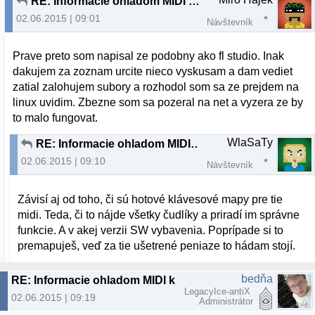
RE: Informacie ohladom MIDI keyboardu
02.06.2015 | 09:01
Návštevník
Prave preto som napisal ze podobny ako fl studio. Inak
dakujem za zoznam urcite nieco vyskusam a dam vediet
zatial zalohujem subory a rozhodol som sa ze prejdem na
linux uvidim. Zbezne som sa pozeral na net a vyzera ze by
to malo fungovat.
WlaSaTy
RE: Informacie ohladom MIDI keyboardu
02.06.2015 | 09:10
Návštevník
Závisí aj od toho, či sú hotové klávesové mapy pre tie
midi. Teda, či to nájde všetky čudlíky a priradí im správne
funkcie. A v akej verzii SW vybavenia. Poprípade si to
premapuješ, veď za tie ušetrené peniaze to hádam stojí.
bedňa
RE: Informacie ohladom MIDI keyboardu
LegacyIce-antiX
02.06.2015 | 09:19
Administrátor