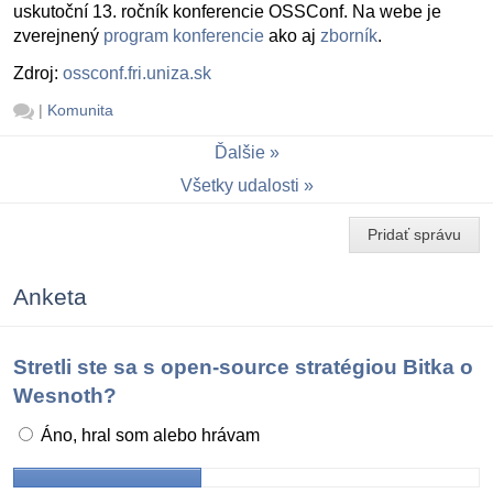
uskutoční 13. ročník konferencie OSSConf. Na webe je
zverejnený
program konferencie
ako aj
zborník
.
Zdroj:
ossconf.fri.uniza.sk
|
Komunita
Ďalšie
Všetky udalosti
Pridať správu
Anketa
Stretli ste sa s open-source stratégiou Bitka o
Wesnoth?
Áno, hral som alebo hrávam