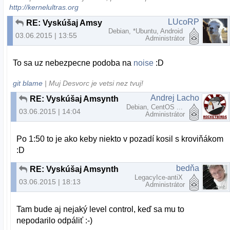
http://kernelultras.org
LUcoRP
RE: Vyskúšaj Amsynth
Debian, *Ubuntu, Android
03.06.2015 | 13:55
Administrátor
To sa uz nebezpecne podoba na
noise
:D
git blame
| Muj Desvorc je vetsi nez tvuj!
Andrej Lacho
RE: Vyskúšaj Amsynth
Debian, CentOS ...
03.06.2015 | 14:04
Administrátor
Po 1:50 to je ako keby niekto v pozadí kosil s kroviňákom
:D
bedňa
RE: Vyskúšaj Amsynth
LegacyIce-antiX
03.06.2015 | 18:13
Administrátor
Tam bude aj nejaký level control, keď sa mu to
nepodarilo odpáliť :-)