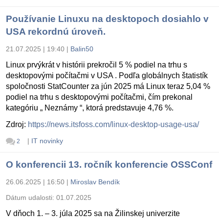
Používanie Linuxu na desktopoch dosiahlo v
USA rekordnú úroveň.
21.07.2025 | 19:40
|
Balin50
Linux prvýkrát v histórii prekročil 5 % podiel na trhu s
desktopovými počítačmi v USA . Podľa globálnych štatistík
spoločnosti StatCounter za jún 2025 má Linux teraz 5,04 %
podiel na trhu s desktopovými počítačmi, čím prekonal
kategóriu „ Neznámy “, ktorá predstavuje 4,76 %.
Zdroj:
https://news.itsfoss.com/linux-desktop-usage-usa/
|
IT novinky
2
O konferencii 13. ročník konferencie OSSConf
26.06.2025 | 16:50
|
Miroslav Bendík
Dátum udalosti:
01.07.2025
V dňoch 1. – 3. júla 2025 sa na Žilinskej univerzite