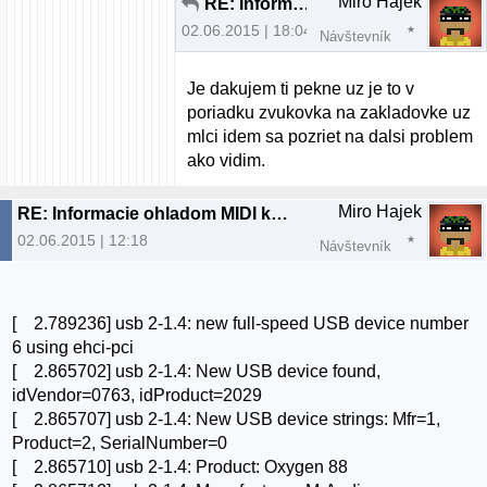
Miro Hajek
RE: Informacie ohladom MIDI keyboardu
02.06.2015 | 18:04
Návštevník
Je dakujem ti pekne uz je to v
poriadku zvukovka na zakladovke uz
mlci idem sa pozriet na dalsi problem
ako vidim.
Miro Hajek
RE: Informacie ohladom MIDI keyboardu
02.06.2015 | 12:18
Návštevník
[ 2.789236] usb 2-1.4: new full-speed USB device number
6 using ehci-pci
[ 2.865702] usb 2-1.4: New USB device found,
idVendor=0763, idProduct=2029
[ 2.865707] usb 2-1.4: New USB device strings: Mfr=1,
Product=2, SerialNumber=0
[ 2.865710] usb 2-1.4: Product: Oxygen 88