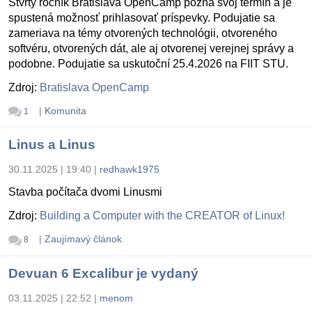
Štvrtý ročník Bratislava OpenCamp pozná svoj termín a je
spustená možnosť prihlasovať príspevky. Podujatie sa
zameriava na témy otvorených technológii, otvoreného
softvéru, otvorených dát, ale aj otvorenej verejnej správy a
podobne. Podujatie sa uskutoční 25.4.2026 na FIIT STU.
Zdroj:
Bratislava OpenCamp
|
Komunita
1
Linus a Linus
30.11.2025 | 19:40
|
redhawk1975
Stavba počítača dvomi Linusmi
Zdroj:
Building a Computer with the CREATOR of Linux!
|
Zaujímavý článok
8
Devuan 6 Excalibur je vydaný
03.11.2025 | 22:52
|
menom