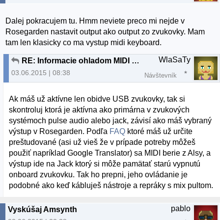
Dalej pokracujem tu. Hmm neviete preco mi nejde v
Rosegarden nastavit output ako output zo zvukovky. Mam
tam len klasicky co ma vystup midi keyboard.
WlaSaTy
RE: Informacie ohladom MIDI keyboardu
03.06.2015 | 08:38
Návštevník
Ak máš už aktívne len obidve USB zvukovky, tak si
skontroluj ktorá je aktívna ako primárna v zvukových
systémoch pulse audio alebo jack, závisí ako máš vybraný
výstup v Rosegarden. Podľa
FAQ
ktoré máš už určite
preštudované (asi už vieš že v prípade potreby môžeš
použiť napríklad Google Translator) sa MIDI berie z Alsy, a
výstup ide na Jack ktorý si môže pamätať starú vypnutú
onboard zvukovku. Tak ho prepni, jeho ovládanie je
podobné ako keď kábluješ nástroje a repráky s mix pultom.
pablo
Vyskúšaj Amsynth