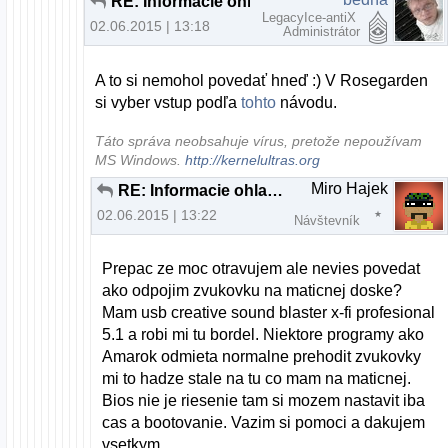
RE: Informacie ohladom MIDI keyboardu
LegacyIce-antiX
02.06.2015 | 13:18
Administrátor
A to si nemohol povedať hneď :) V Rosegarden
si vyber vstup podľa
tohto
návodu.
Táto správa neobsahuje vírus, pretože nepoužívam
MS Windows.
http://kernelultras.org
Miro Hajek
RE: Informacie ohladom MIDI keyboardu
02.06.2015 | 13:22
Návštevník
Prepac ze moc otravujem ale nevies povedat
ako odpojim zvukovku na maticnej doske?
Mam usb creative sound blaster x-fi profesional
5.1 a robi mi tu bordel. Niektore programy ako
Amarok odmieta normalne prehodit zvukovky
mi to hadze stale na tu co mam na maticnej.
Bios nie je riesenie tam si mozem nastavit iba
cas a bootovanie. Vazim si pomoci a dakujem
vsetkym.