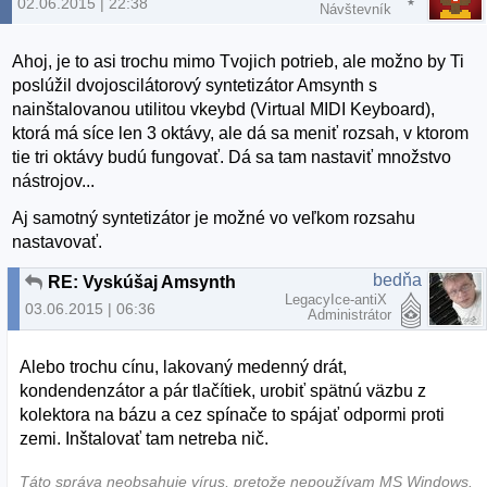
02.06.2015 | 22:38
Návštevník
Ahoj, je to asi trochu mimo Tvojich potrieb, ale možno by Ti
poslúžil dvojoscilátorový syntetizátor Amsynth s
nainštalovanou utilitou vkeybd (Virtual MIDI Keyboard),
ktorá má síce len 3 oktávy, ale dá sa meniť rozsah, v ktorom
tie tri oktávy budú fungovať. Dá sa tam nastaviť množstvo
nástrojov...
Aj samotný syntetizátor je možné vo veľkom rozsahu
nastavovať.
bedňa
RE: Vyskúšaj Amsynth
LegacyIce-antiX
03.06.2015 | 06:36
Administrátor
Alebo trochu cínu, lakovaný medenný drát,
kondendenzátor a pár tlačítiek, urobiť spätnú väzbu z
kolektora na bázu a cez spínače to spájať odpormi proti
zemi. Inštalovať tam netreba nič.
Táto správa neobsahuje vírus, pretože nepoužívam MS Windows.