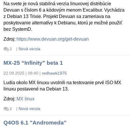
Na svete je nová stabilná verzia linuxovej distribúcie
Devuan s číslom 6 a kódovým menom Excalibur. Vychádza
z Debian 13 Trixie. Projekt Devuan sa zameriava na
poskytovanie alternatívy k Debianu, ktorú je možné použiť
bez SystemD.
Zdroj:
https://www.devuan.org/get-devuan
|
Nová verzia
2
MX-25 “Infinity” beta 1
22.09.2025 | 08:40
|
redhawk1975
Ludia okolo MX linuxu uvolnili na testovanie prvé ISO MX
linuxu postavené na Debian 13.
Zdroj:
MX linux
|
Nová verzia
2
Q4OS 6.1 "Andromeda"