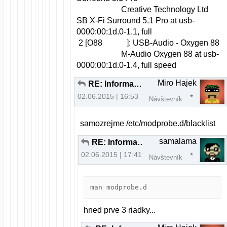
Creative Technology Ltd
SB X-Fi Surround 5.1 Pro at usb-
0000:00:1d.0-1.1, full
2 [O88 ]: USB-Audio - Oxygen 88
M-Audio Oxygen 88 at usb-
0000:00:1d.0-1.4, full speed
Miro Hajek
RE: Informacie ohladom MIDI keyboardu
02.06.2015 | 16:53
Návštevník
samozrejme /etc/modprobe.d/blacklist
samalama
RE: Informacie ohladom MIDI keyboardu
02.06.2015 | 17:41
Návštevník
man modprobe.d
hned prve 3 riadky...