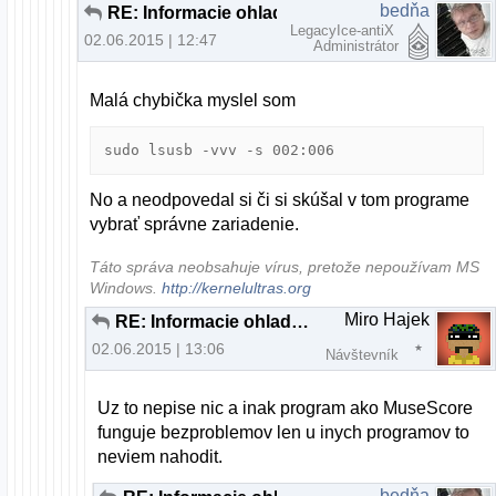
bedňa
RE: Informacie ohladom MIDI keyboardu
LegacyIce-antiX
02.06.2015 | 12:47
Administrátor
Malá chybička myslel som
sudo lsusb -vvv -s 002:006
No a neodpovedal si či si skúšal v tom programe
vybrať správne zariadenie.
Táto správa neobsahuje vírus, pretože nepoužívam MS
Windows.
http://kernelultras.org
Miro Hajek
RE: Informacie ohladom MIDI keyboardu
02.06.2015 | 13:06
Návštevník
Uz to nepise nic a inak program ako MuseScore
funguje bezproblemov len u inych programov to
neviem nahodit.
bedňa