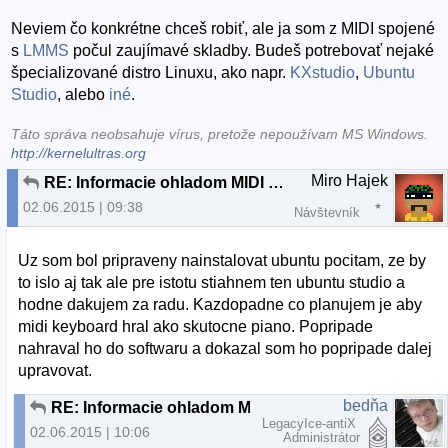
Neviem čo konkrétne chceš robiť, ale ja som z MIDI spojené
s
LMMS
počul zaujímavé skladby. Budeš potrebovať nejaké
špecializované distro Linuxu, ako napr.
KXstudio
,
Ubuntu
Studio
, alebo
iné
.
Táto správa neobsahuje vírus, pretože nepoužívam MS Windows.
http://kernelultras.org
Miro Hajek
RE: Informacie ohladom MIDI keyboardu
02.06.2015 | 09:38
Návštevník
Uz som bol pripraveny nainstalovat ubuntu pocitam, ze by
to islo aj tak ale pre istotu stiahnem ten ubuntu studio a
hodne dakujem za radu. Kazdopadne co planujem je aby
midi keyboard hral ako skutocne piano. Popripade
nahraval ho do softwaru a dokazal som ho popripade dalej
upravovat.
bedňa
RE: Informacie ohladom MIDI keyboardu
LegacyIce-antiX
02.06.2015 | 10:06
Administrátor