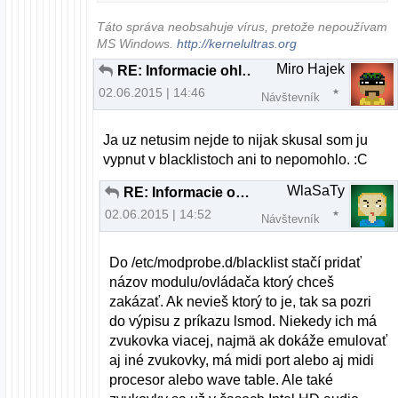
Táto správa neobsahuje vírus, pretože nepoužívam
MS Windows.
http://kernelultras.org
Miro Hajek
RE: Informacie ohladom MIDI keyboardu
02.06.2015 | 14:46
Návštevník
Ja uz netusim nejde to nijak skusal som ju
vypnut v blacklistoch ani to nepomohlo. :C
WlaSaTy
RE: Informacie ohladom MIDI keyboardu
02.06.2015 | 14:52
Návštevník
Do /etc/modprobe.d/blacklist stačí pridať
názov modulu/ovládača ktorý chceš
zakázať. Ak nevieš ktorý to je, tak sa pozri
do výpisu z príkazu lsmod. Niekedy ich má
zvukovka viacej, najmä ak dokáže emulovať
aj iné zvukovky, má midi port alebo aj midi
procesor alebo wave table. Ale také