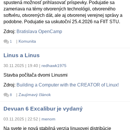
spustená možnosť prihlasovať príspevky. Podujatie sa
zameriava na témy otvorených technológii, otvoreného
softvéru, otvorených dát, ale aj otvorenej verejnej správy a
podobne. Podujatie sa uskutoční 25.4.2026 na FIIT STU.
Zdroj:
Bratislava OpenCamp
|
Komunita
1
Linus a Linus
30.11.2025 | 19:40
|
redhawk1975
Stavba počítača dvomi Linusmi
Zdroj:
Building a Computer with the CREATOR of Linux!
|
Zaujímavý článok
8
Devuan 6 Excalibur je vydaný
03.11.2025 | 22:52
|
menom
Na svete je nová stabilná verzia linuxovej distribúcie