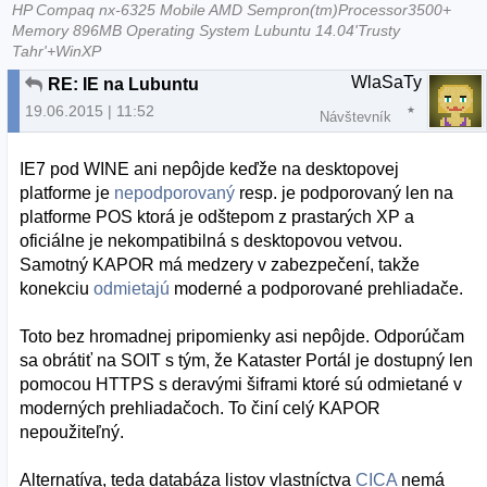
HP Compaq nx-6325 Mobile AMD Sempron(tm)Processor3500+
Memory 896MB Operating System Lubuntu 14.04'Trusty
Tahr'+WinXP
WlaSaTy
RE: IE na Lubuntu
19.06.2015 | 11:52
Návštevník
IE7 pod WINE ani nepôjde keďže na desktopovej
platforme je
nepodporovaný
resp. je podporovaný len na
platforme POS ktorá je odštepom z prastarých XP a
oficiálne je nekompatibilná s desktopovou vetvou.
Samotný KAPOR má medzery v zabezpečení, takže
konekciu
odmietajú
moderné a podporované prehliadače.
Toto bez hromadnej pripomienky asi nepôjde. Odporúčam
sa obrátiť na SOIT s tým, že Kataster Portál je dostupný len
pomocou HTTPS s deravými šiframi ktoré sú odmietané v
moderných prehliadačoch. To činí celý KAPOR
nepoužiteľný.
Alternatíva, teda databáza listov vlastníctva
CICA
nemá