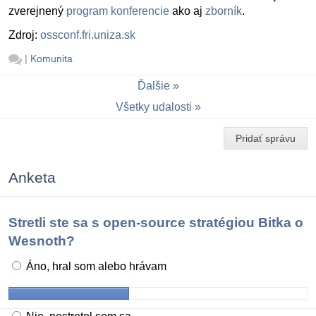
zverejnený
program konferencie
ako aj
zborník
.
Zdroj:
ossconf.fri.uniza.sk
|
Komunita
Ďalšie
Všetky udalosti
Pridať správu
Anketa
Stretli ste sa s open-source stratégiou Bitka o
Wesnoth?
Áno, hral som alebo hrávam