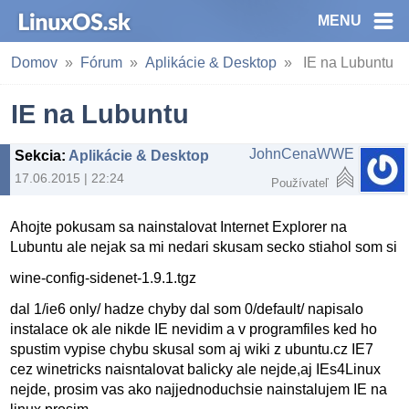
MENU
Domov
Fórum
Aplikácie & Desktop
IE na Lubuntu
IE na Lubuntu
JohnCenaWWE
Sekcia
:
Aplikácie & Desktop
17.06.2015 | 22:24
Používateľ
Ahojte pokusam sa nainstalovat Internet Explorer na
Lubuntu ale nejak sa mi nedari skusam secko stiahol som si
wine-config-sidenet-1.9.1.tgz
dal 1/ie6 only/ hadze chyby dal som 0/default/ napisalo
instalace ok ale nikde IE nevidim a v programfiles ked ho
spustim vypise chybu skusal som aj wiki z ubuntu.cz IE7
cez winetricks naisntalovat balicky ale nejde,aj IEs4Linux
nejde, prosim vas ako najjednoduchsie nainstalujem IE na