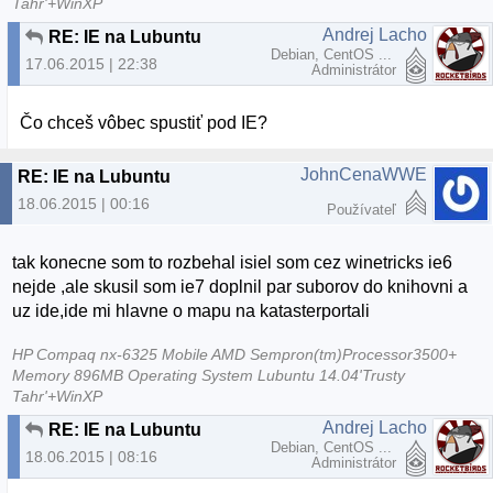
Tahr'+WinXP
Andrej Lacho
RE: IE na Lubuntu
Debian, CentOS ...
17.06.2015 | 22:38
Administrátor
Čo chceš vôbec spustiť pod IE?
JohnCenaWWE
RE: IE na Lubuntu
18.06.2015 | 00:16
Používateľ
tak konecne som to rozbehal isiel som cez winetricks ie6
nejde ,ale skusil som ie7 doplnil par suborov do knihovni a
uz ide,ide mi hlavne o mapu na katasterportali
HP Compaq nx-6325 Mobile AMD Sempron(tm)Processor3500+
Memory 896MB Operating System Lubuntu 14.04'Trusty
Tahr'+WinXP
Andrej Lacho
RE: IE na Lubuntu
Debian, CentOS ...
18.06.2015 | 08:16
Administrátor