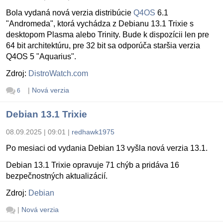
Bola vydaná nová verzia distribúcie
Q4OS
6.1
"Andromeda", ktorá vychádza z Debianu 13.1 Trixie s
desktopom Plasma alebo Trinity. Bude k dispozícii len pre
64 bit architektúru, pre 32 bit sa odporúča staršia verzia
Q4OS 5 "Aquarius".
Zdroj:
DistroWatch.com
|
Nová verzia
6
Debian 13.1 Trixie
08.09.2025 | 09:01
|
redhawk1975
Po mesiaci od vydania Debian 13 vyšla nová verzia 13.1.
Debian 13.1 Trixie opravuje 71 chýb a pridáva 16
bezpečnostných aktualizácií.
Zdroj:
Debian
|
Nová verzia