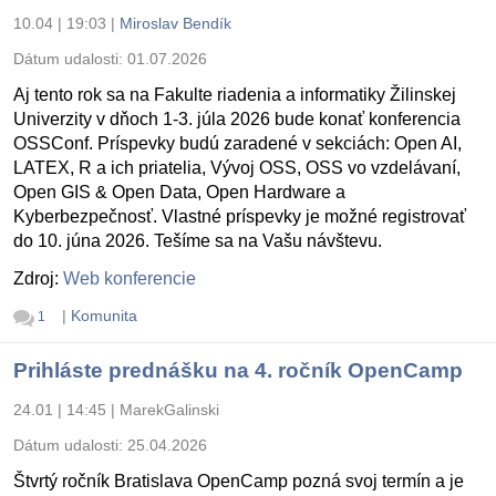
10.04 | 19:03
|
Miroslav Bendík
Dátum udalosti:
01.07.2026
Aj tento rok sa na Fakulte riadenia a informatiky Žilinskej
Univerzity v dňoch 1-3. júla 2026 bude konať konferencia
OSSConf. Príspevky budú zaradené v sekciách: Open AI,
LATEX, R a ich priatelia, Vývoj OSS, OSS vo vzdelávaní,
Open GIS & Open Data, Open Hardware a
Kyberbezpečnosť. Vlastné príspevky je možné registrovať
do 10. júna 2026. Tešíme sa na Vašu návštevu.
Zdroj:
Web konferencie
|
Komunita
1
Prihláste prednášku na 4. ročník OpenCamp
24.01 | 14:45
|
MarekGalinski
Dátum udalosti:
25.04.2026
Štvrtý ročník Bratislava OpenCamp pozná svoj termín a je