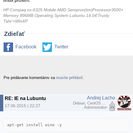
linux prosim.
HP Compaq nx-6325 Mobile AMD Sempron(tm)Processor3500+
Memory 896MB Operating System Lubuntu 14.04'Trusty
Tahr'+WinXP
Zdieľať
Facebook
Twitter
Pre pridávanie komentárov sa
musíte prihlásiť
.
Andrej Lacho
RE: IE na Lubuntu
Debian, CentOS ...
17.06.2015 | 22:27
Administrátor
apt-get install wine -y