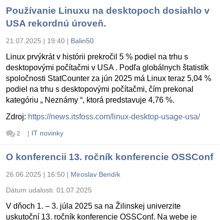
Používanie Linuxu na desktopoch dosiahlo v
USA rekordnú úroveň.
21.07.2025 | 19:40
|
Balin50
Linux prvýkrát v histórii prekročil 5 % podiel na trhu s
desktopovými počítačmi v USA . Podľa globálnych štatistík
spoločnosti StatCounter za jún 2025 má Linux teraz 5,04 %
podiel na trhu s desktopovými počítačmi, čím prekonal
kategóriu „ Neznámy “, ktorá predstavuje 4,76 %.
Zdroj:
https://news.itsfoss.com/linux-desktop-usage-usa/
|
IT novinky
2
O konferencii 13. ročník konferencie OSSConf
26.06.2025 | 16:50
|
Miroslav Bendík
Dátum udalosti:
01.07.2025
V dňoch 1. – 3. júla 2025 sa na Žilinskej univerzite
uskutoční 13. ročník konferencie OSSConf. Na webe je