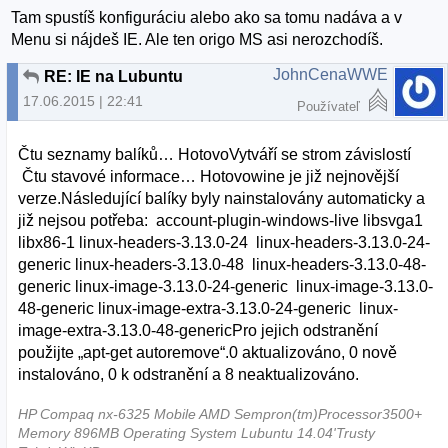
Tam spustíš konfiguráciu alebo ako sa tomu nadáva a v
Menu si nájdeš IE. Ale ten origo MS asi nerozchodíš.
JohnCenaWWE
RE: IE na Lubuntu
17.06.2015 | 22:41
Používateľ
Čtu seznamy balíků… HotovoVytváří se strom závislostí
Čtu stavové informace… Hotovowine je již nejnovější
verze.Následující balíky byly nainstalovány automaticky a
již nejsou potřeba: account-plugin-windows-live libsvga1
libx86-1 linux-headers-3.13.0-24 linux-headers-3.13.0-24-
generic linux-headers-3.13.0-48 linux-headers-3.13.0-48-
generic linux-image-3.13.0-24-generic linux-image-3.13.0-
48-generic linux-image-extra-3.13.0-24-generic linux-
image-extra-3.13.0-48-genericPro jejich odstranění
použijte „apt-get autoremove“.0 aktualizováno, 0 nově
instalováno, 0 k odstranění a 8 neaktualizováno.
HP Compaq nx-6325 Mobile AMD Sempron(tm)Processor3500+
Memory 896MB Operating System Lubuntu 14.04'Trusty