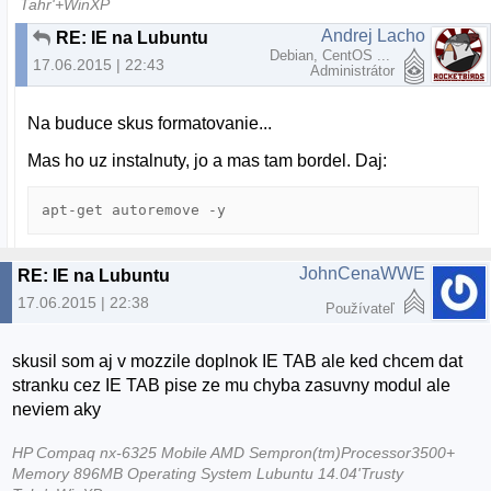
Tahr'+WinXP
Andrej Lacho
RE: IE na Lubuntu
Debian, CentOS ...
17.06.2015 | 22:43
Administrátor
Na buduce skus formatovanie...
Mas ho uz instalnuty, jo a mas tam bordel. Daj:
apt-get autoremove -y
JohnCenaWWE
RE: IE na Lubuntu
17.06.2015 | 22:38
Používateľ
skusil som aj v mozzile doplnok IE TAB ale ked chcem dat
stranku cez IE TAB pise ze mu chyba zasuvny modul ale
neviem aky
HP Compaq nx-6325 Mobile AMD Sempron(tm)Processor3500+
Memory 896MB Operating System Lubuntu 14.04'Trusty