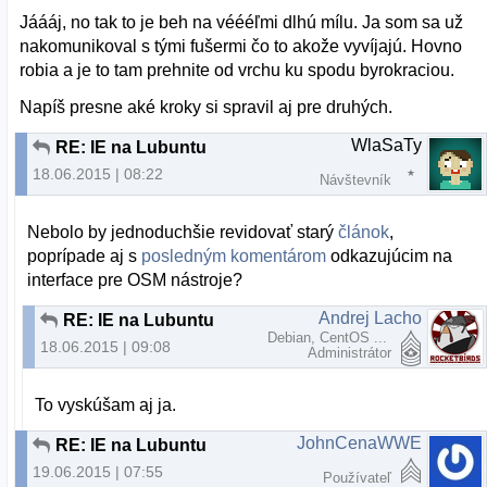
Jáááj, no tak to je beh na véééľmi dlhú mílu. Ja som sa už
nakomunikoval s tými fušermi čo to akože vyvíjajú. Hovno
robia a je to tam prehnite od vrchu ku spodu byrokraciou.
Napíš presne aké kroky si spravil aj pre druhých.
WlaSaTy
RE: IE na Lubuntu
18.06.2015 | 08:22
Návštevník
Nebolo by jednoduchšie revidovať starý
článok
,
poprípade aj s
posledným komentárom
odkazujúcim na
interface pre OSM nástroje?
Andrej Lacho
RE: IE na Lubuntu
Debian, CentOS ...
18.06.2015 | 09:08
Administrátor
To vyskúšam aj ja.
JohnCenaWWE
RE: IE na Lubuntu
19.06.2015 | 07:55
Používateľ