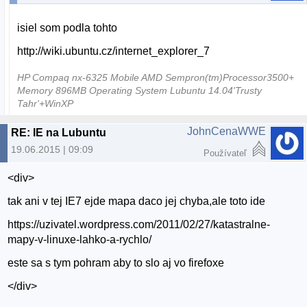
isiel som podla tohto
http://wiki.ubuntu.cz/internet_explorer_7
HP Compaq nx-6325 Mobile AMD Sempron(tm)Processor3500+
Memory 896MB Operating System Lubuntu 14.04'Trusty
Tahr'+WinXP
JohnCenaWWE
RE: IE na Lubuntu
19.06.2015 | 09:09
Používateľ
<div>
tak ani v tej IE7 ejde mapa daco jej chyba,ale toto ide
https://uzivatel.wordpress.com/2011/02/27/katastralne-
mapy-v-linuxe-lahko-a-rychlo/
este sa s tym pohram aby to slo aj vo firefoxe
</div>