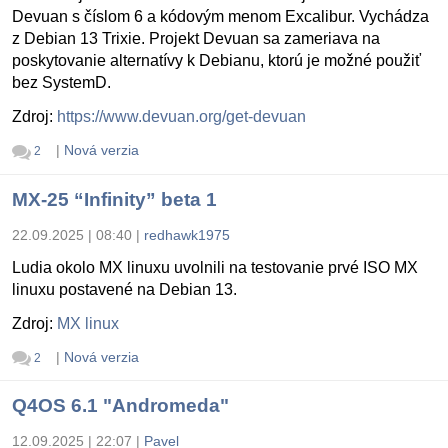
Devuan s číslom 6 a kódovým menom Excalibur. Vychádza
z Debian 13 Trixie. Projekt Devuan sa zameriava na
poskytovanie alternatívy k Debianu, ktorú je možné použiť
bez SystemD.
Zdroj:
https://www.devuan.org/get-devuan
|
Nová verzia
2
MX-25 “Infinity” beta 1
22.09.2025 | 08:40
|
redhawk1975
Ludia okolo MX linuxu uvolnili na testovanie prvé ISO MX
linuxu postavené na Debian 13.
Zdroj:
MX linux
|
Nová verzia
2
Q4OS 6.1 "Andromeda"
12.09.2025 | 22:07
|
Pavel