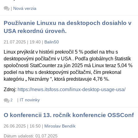
|
Nová verzia
Používanie Linuxu na desktopoch dosiahlo v
USA rekordnú úroveň.
21.07.2025 | 19:40
|
Balin50
Linux prvýkrát v histórii prekročil 5 % podiel na trhu s
desktopovými počítačmi v USA . Podľa globálnych štatistík
spoločnosti StatCounter za jún 2025 má Linux teraz 5,04 %
podiel na trhu s desktopovými počítačmi, čím prekonal
kategóriu „ Neznámy “, ktorá predstavuje 4,76 %.
Zdroj:
https://news.itsfoss.com/linux-desktop-usage-usa/
|
IT novinky
2
O konferencii 13. ročník konferencie OSSConf
26.06.2025 | 16:50
|
Miroslav Bendík
Dátum udalosti:
01.07.2025