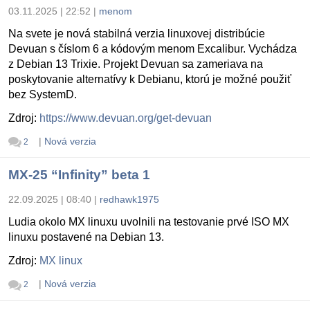
03.11.2025 | 22:52
|
menom
Na svete je nová stabilná verzia linuxovej distribúcie
Devuan s číslom 6 a kódovým menom Excalibur. Vychádza
z Debian 13 Trixie. Projekt Devuan sa zameriava na
poskytovanie alternatívy k Debianu, ktorú je možné použiť
bez SystemD.
Zdroj:
https://www.devuan.org/get-devuan
|
Nová verzia
2
MX-25 “Infinity” beta 1
22.09.2025 | 08:40
|
redhawk1975
Ludia okolo MX linuxu uvolnili na testovanie prvé ISO MX
linuxu postavené na Debian 13.
Zdroj:
MX linux
|
Nová verzia
2