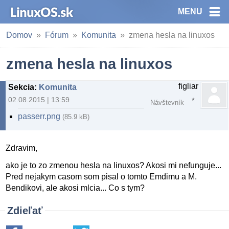
MENU
Domov
Fórum
Komunita
zmena hesla na linuxos
zmena hesla na linuxos
figliar
Sekcia
:
Komunita
02.08.2015 | 13:59
Návštevník
passerr.png
(85.9 kB)
Zdravim,
ako je to zo zmenou hesla na linuxos? Akosi mi nefunguje...
Pred nejakym casom som pisal o tomto Emdimu a M.
Bendikovi, ale akosi mlcia... Co s tym?
Zdieľať