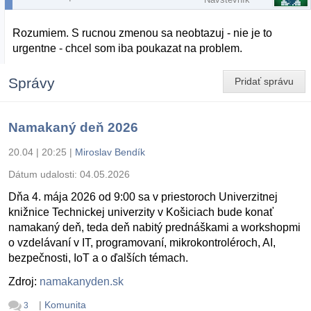
Rozumiem. S rucnou zmenou sa neobtazuj - nie je to
urgentne - chcel som iba poukazat na problem.
Správy
Pridať správu
Namakaný deň 2026
20.04 | 20:25
|
Miroslav Bendík
Dátum udalosti:
04.05.2026
Dňa 4. mája 2026 od 9:00 sa v priestoroch Univerzitnej
knižnice Technickej univerzity v Košiciach bude konať
namakaný deň, teda deň nabitý prednáškami a workshopmi
o vzdelávaní v IT, programovaní, mikrokontroléroch, AI,
bezpečnosti, IoT a o ďalších témach.
Zdroj:
namakanyden.sk
|
Komunita
3