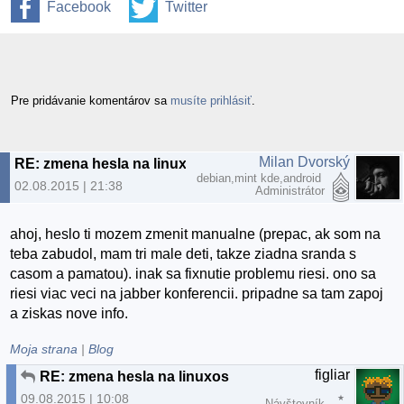
Facebook
Twitter
Pre pridávanie komentárov sa
musíte prihlásiť
.
Milan Dvorský
RE: zmena hesla na linuxos
debian,mint kde,android
02.08.2015 | 21:38
Administrátor
ahoj, heslo ti mozem zmenit manualne (prepac, ak som na
teba zabudol, mam tri male deti, takze ziadna sranda s
casom a pamatou). inak sa fixnutie problemu riesi. ono sa
riesi viac veci na jabber konferencii. pripadne sa tam zapoj
a ziskas nove info.
Moja strana
|
Blog
figliar
RE: zmena hesla na linuxos
09.08.2015 | 10:08
Návštevník