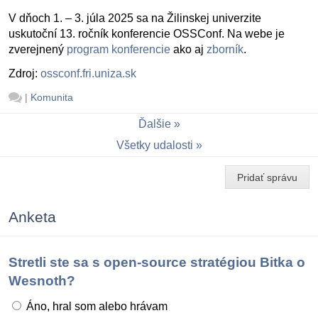
V dňoch 1. – 3. júla 2025 sa na Žilinskej univerzite
uskutoční 13. ročník konferencie OSSConf. Na webe je
zverejnený
program konferencie
ako aj
zborník
.
Zdroj:
ossconf.fri.uniza.sk
|
Komunita
Ďalšie
Všetky udalosti
Pridať správu
Anketa
Stretli ste sa s open-source stratégiou Bitka o
Wesnoth?
Áno, hral som alebo hrávam