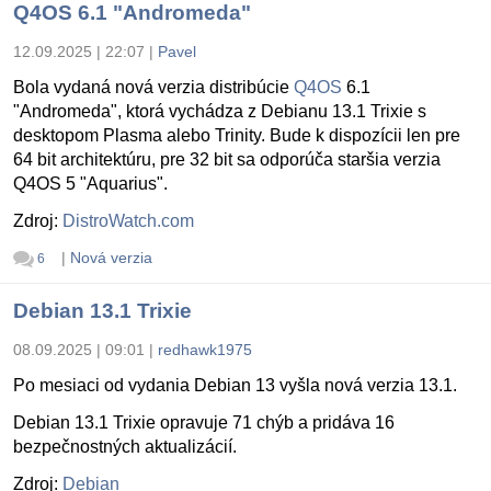
Q4OS 6.1 "Andromeda"
12.09.2025 | 22:07
|
Pavel
Bola vydaná nová verzia distribúcie
Q4OS
6.1
"Andromeda", ktorá vychádza z Debianu 13.1 Trixie s
desktopom Plasma alebo Trinity. Bude k dispozícii len pre
64 bit architektúru, pre 32 bit sa odporúča staršia verzia
Q4OS 5 "Aquarius".
Zdroj:
DistroWatch.com
|
Nová verzia
6
Debian 13.1 Trixie
08.09.2025 | 09:01
|
redhawk1975
Po mesiaci od vydania Debian 13 vyšla nová verzia 13.1.
Debian 13.1 Trixie opravuje 71 chýb a pridáva 16
bezpečnostných aktualizácií.
Zdroj:
Debian