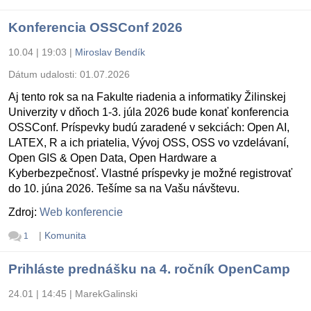
Konferencia OSSConf 2026
10.04 | 19:03
|
Miroslav Bendík
Dátum udalosti:
01.07.2026
Aj tento rok sa na Fakulte riadenia a informatiky Žilinskej
Univerzity v dňoch 1-3. júla 2026 bude konať konferencia
OSSConf. Príspevky budú zaradené v sekciách: Open AI,
LATEX, R a ich priatelia, Vývoj OSS, OSS vo vzdelávaní,
Open GIS & Open Data, Open Hardware a
Kyberbezpečnosť. Vlastné príspevky je možné registrovať
do 10. júna 2026. Tešíme sa na Vašu návštevu.
Zdroj:
Web konferencie
|
Komunita
1
Prihláste prednášku na 4. ročník OpenCamp
24.01 | 14:45
|
MarekGalinski