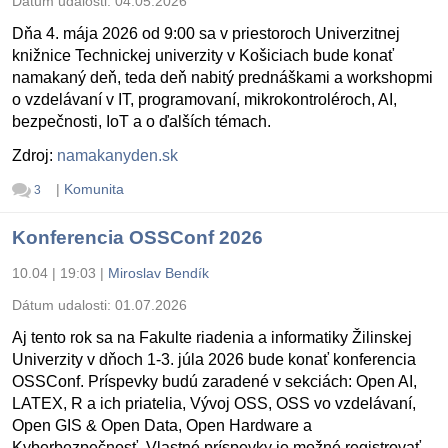
Dátum udalosti:
04.05.2026
Dňa 4. mája 2026 od 9:00 sa v priestoroch Univerzitnej
knižnice Technickej univerzity v Košiciach bude konať
namakaný deň, teda deň nabitý prednáškami a workshopmi
o vzdelávaní v IT, programovaní, mikrokontroléroch, AI,
bezpečnosti, IoT a o ďalších témach.
Zdroj:
namakanyden.sk
|
Komunita
3
Konferencia OSSConf 2026
10.04 | 19:03
|
Miroslav Bendík
Dátum udalosti:
01.07.2026
Aj tento rok sa na Fakulte riadenia a informatiky Žilinskej
Univerzity v dňoch 1-3. júla 2026 bude konať konferencia
OSSConf. Príspevky budú zaradené v sekciách: Open AI,
LATEX, R a ich priatelia, Vývoj OSS, OSS vo vzdelávaní,
Open GIS & Open Data, Open Hardware a
Kyberbezpečnosť. Vlastné príspevky je možné registrovať