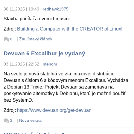
30.11.2025 | 19:40
|
redhawk1975
Stavba počítača dvomi Linusmi
Zdroj:
Building a Computer with the CREATOR of Linux!
|
Zaujímavý článok
8
Devuan 6 Excalibur je vydaný
03.11.2025 | 22:52
|
menom
Na svete je nová stabilná verzia linuxovej distribúcie
Devuan s číslom 6 a kódovým menom Excalibur. Vychádza
z Debian 13 Trixie. Projekt Devuan sa zameriava na
poskytovanie alternatívy k Debianu, ktorú je možné použiť
bez SystemD.
Zdroj:
https://www.devuan.org/get-devuan
|
Nová verzia
2