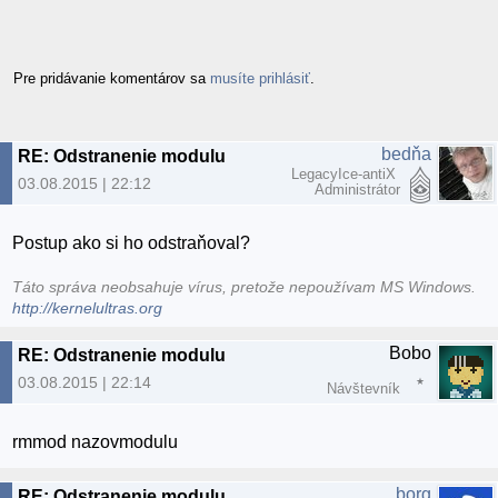
Pre pridávanie komentárov sa
musíte prihlásiť
.
bedňa
RE: Odstranenie modulu
LegacyIce-antiX
03.08.2015 | 22:12
Administrátor
Postup ako si ho odstraňoval?
Táto správa neobsahuje vírus, pretože nepoužívam MS Windows.
http://kernelultras.org
Bobo
RE: Odstranenie modulu
03.08.2015 | 22:14
Návštevník
rmmod nazovmodulu
borg
RE: Odstranenie modulu