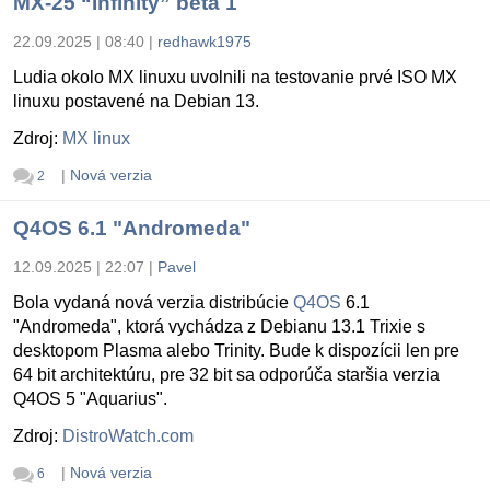
MX-25 “Infinity” beta 1
22.09.2025 | 08:40
|
redhawk1975
Ludia okolo MX linuxu uvolnili na testovanie prvé ISO MX
linuxu postavené na Debian 13.
Zdroj:
MX linux
|
Nová verzia
2
Q4OS 6.1 "Andromeda"
12.09.2025 | 22:07
|
Pavel
Bola vydaná nová verzia distribúcie
Q4OS
6.1
"Andromeda", ktorá vychádza z Debianu 13.1 Trixie s
desktopom Plasma alebo Trinity. Bude k dispozícii len pre
64 bit architektúru, pre 32 bit sa odporúča staršia verzia
Q4OS 5 "Aquarius".
Zdroj:
DistroWatch.com
|
Nová verzia
6