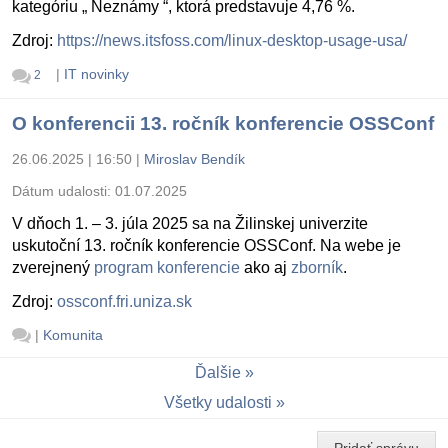
kategóriu „ Neznámy “, ktorá predstavuje 4,76 %.
Zdroj:
https://news.itsfoss.com/linux-desktop-usage-usa/
|
IT novinky
2
O konferencii 13. ročník konferencie OSSConf
26.06.2025 | 16:50
|
Miroslav Bendík
Dátum udalosti:
01.07.2025
V dňoch 1. – 3. júla 2025 sa na Žilinskej univerzite
uskutoční 13. ročník konferencie OSSConf. Na webe je
zverejnený
program konferencie
ako aj
zborník
.
Zdroj:
ossconf.fri.uniza.sk
|
Komunita
Ďalšie
Všetky udalosti
Pridať správu