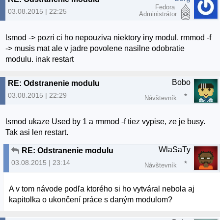
Fedora
03.08.2015 | 22:25
Administrátor
lsmod -> pozri ci ho nepouziva niektory iny modul. rmmod -f
-> musis mat ale v jadre povolene nasilne odobratie
modulu. inak restart
Bobo
RE: Odstranenie modulu
03.08.2015 | 22:29
Návštevník
lsmod ukaze Used by 1 a rmmod -f tiez vypise, ze je busy.
Tak asi len restart.
WlaSaTy
RE: Odstranenie modulu
03.08.2015 | 23:14
Návštevník
A v tom návode podľa ktorého si ho vytváral nebola aj
kapitolka o ukončení práce s daným modulom?