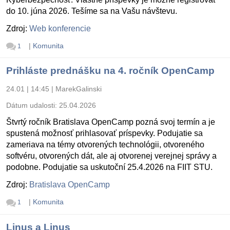
do 10. júna 2026. Tešíme sa na Vašu návštevu.
Zdroj:
Web konferencie
|
Komunita
1
Prihláste prednášku na 4. ročník OpenCamp
24.01 | 14:45
|
MarekGalinski
Dátum udalosti:
25.04.2026
Štvrtý ročník Bratislava OpenCamp pozná svoj termín a je
spustená možnosť prihlasovať príspevky. Podujatie sa
zameriava na témy otvorených technológii, otvoreného
softvéru, otvorených dát, ale aj otvorenej verejnej správy a
podobne. Podujatie sa uskutoční 25.4.2026 na FIIT STU.
Zdroj:
Bratislava OpenCamp
|
Komunita
1
Linus a Linus