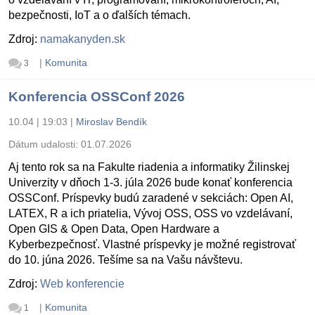
bezpečnosti, IoT a o ďalších témach.
Zdroj:
namakanyden.sk
|
Komunita
3
Konferencia OSSConf 2026
10.04 | 19:03
|
Miroslav Bendík
Dátum udalosti:
01.07.2026
Aj tento rok sa na Fakulte riadenia a informatiky Žilinskej
Univerzity v dňoch 1-3. júla 2026 bude konať konferencia
OSSConf. Príspevky budú zaradené v sekciách: Open AI,
LATEX, R a ich priatelia, Vývoj OSS, OSS vo vzdelávaní,
Open GIS & Open Data, Open Hardware a
Kyberbezpečnosť. Vlastné príspevky je možné registrovať
do 10. júna 2026. Tešíme sa na Vašu návštevu.
Zdroj:
Web konferencie
|
Komunita
1