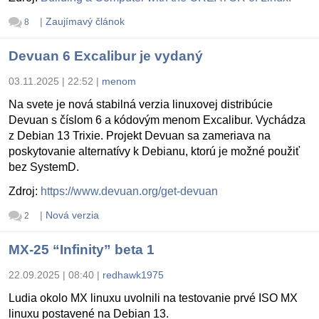
|
Zaujímavý článok
8
Devuan 6 Excalibur je vydaný
03.11.2025 | 22:52
|
menom
Na svete je nová stabilná verzia linuxovej distribúcie
Devuan s číslom 6 a kódovým menom Excalibur. Vychádza
z Debian 13 Trixie. Projekt Devuan sa zameriava na
poskytovanie alternatívy k Debianu, ktorú je možné použiť
bez SystemD.
Zdroj:
https://www.devuan.org/get-devuan
|
Nová verzia
2
MX-25 “Infinity” beta 1
22.09.2025 | 08:40
|
redhawk1975
Ludia okolo MX linuxu uvolnili na testovanie prvé ISO MX
linuxu postavené na Debian 13.