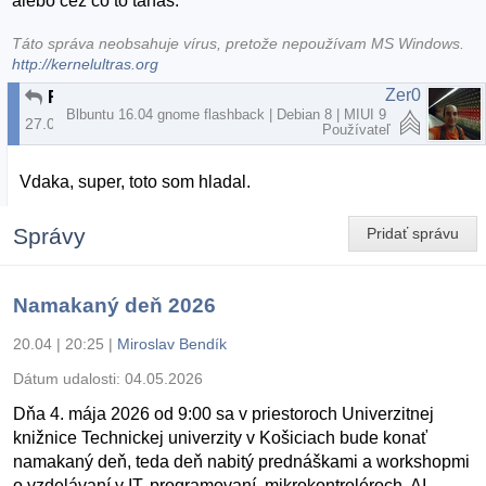
alebo cez čo to taháš.
Táto správa neobsahuje vírus, pretože nepoužívam MS Windows.
http://kernelultras.org
Zer0
RE: Obmedzenie rychlosti stahovania
Blbuntu 16.04 gnome flashback | Debian 8 | MIUI 9
27.08.2015 | 23:02
Používateľ
Vdaka, super, toto som hladal.
Správy
Pridať správu
Namakaný deň 2026
20.04 | 20:25
|
Miroslav Bendík
Dátum udalosti:
04.05.2026
Dňa 4. mája 2026 od 9:00 sa v priestoroch Univerzitnej
knižnice Technickej univerzity v Košiciach bude konať
namakaný deň, teda deň nabitý prednáškami a workshopmi
o vzdelávaní v IT, programovaní, mikrokontroléroch, AI,