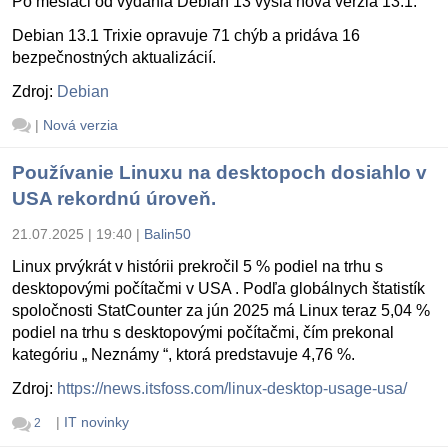
Po mesiaci od vydania Debian 13 vyšla nová verzia 13.1.
Debian 13.1 Trixie opravuje 71 chýb a pridáva 16
bezpečnostných aktualizácií.
Zdroj:
Debian
|
Nová verzia
Používanie Linuxu na desktopoch dosiahlo v
USA rekordnú úroveň.
21.07.2025 | 19:40
|
Balin50
Linux prvýkrát v histórii prekročil 5 % podiel na trhu s
desktopovými počítačmi v USA . Podľa globálnych štatistík
spoločnosti StatCounter za jún 2025 má Linux teraz 5,04 %
podiel na trhu s desktopovými počítačmi, čím prekonal
kategóriu „ Neznámy “, ktorá predstavuje 4,76 %.
Zdroj:
https://news.itsfoss.com/linux-desktop-usage-usa/
|
IT novinky
2