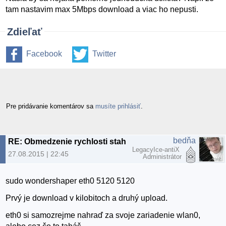
tam nastavim max 5Mbps download a viac ho nepusti.
Zdieľať
Facebook
Twitter
Pre pridávanie komentárov sa
musíte prihlásiť
.
bedňa
RE: Obmedzenie rychlosti stahovania
LegacyIce-antiX
27.08.2015 | 22:45
Administrátor
sudo wondershaper eth0 5120 5120
Prvý je download v kilobitoch a druhý upload.
eth0 si samozrejme nahraď za svoje zariadenie wlan0,