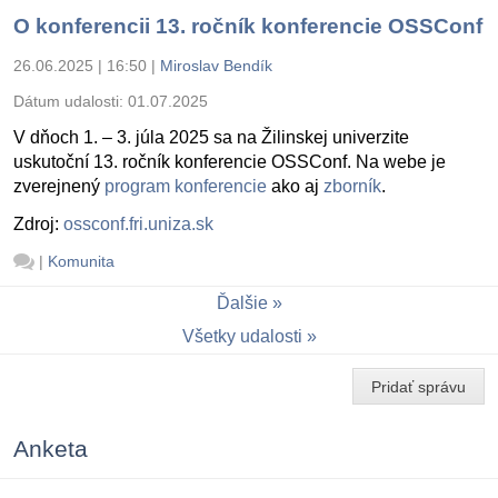
O konferencii 13. ročník konferencie OSSConf
26.06.2025 | 16:50
|
Miroslav Bendík
Dátum udalosti:
01.07.2025
V dňoch 1. – 3. júla 2025 sa na Žilinskej univerzite
uskutoční 13. ročník konferencie OSSConf. Na webe je
zverejnený
program konferencie
ako aj
zborník
.
Zdroj:
ossconf.fri.uniza.sk
|
Komunita
Ďalšie
Všetky udalosti
Pridať správu
Anketa