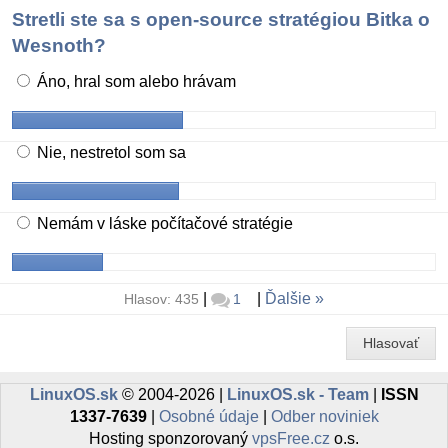
Stretli ste sa s open-source stratégiou Bitka o
Wesnoth?
Áno, hral som alebo hrávam
Nie, nestretol som sa
Nemám v láske počítačové stratégie
|
|
Ďalšie
Hlasov: 435
1
Hlasovať
LinuxOS.sk
© 2004-2026 |
LinuxOS.sk - Team
|
ISSN
1337-7639
|
Osobné údaje
|
Odber noviniek
Hosting sponzorovaný
vpsFree.cz
o.s.