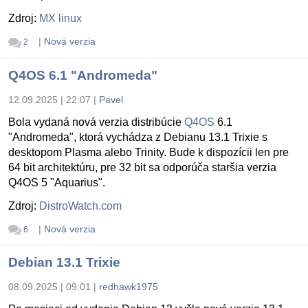
Zdroj:
MX linux
|
Nová verzia
2
Q4OS 6.1 "Andromeda"
12.09.2025 | 22:07
|
Pavel
Bola vydaná nová verzia distribúcie
Q4OS
6.1
"Andromeda", ktorá vychádza z Debianu 13.1 Trixie s
desktopom Plasma alebo Trinity. Bude k dispozícii len pre
64 bit architektúru, pre 32 bit sa odporúča staršia verzia
Q4OS 5 "Aquarius".
Zdroj:
DistroWatch.com
|
Nová verzia
6
Debian 13.1 Trixie
08.09.2025 | 09:01
|
redhawk1975