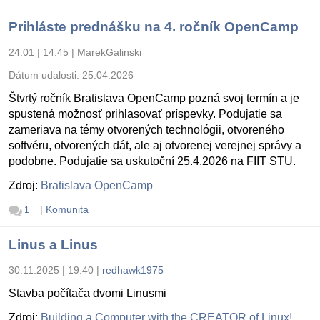
Prihláste prednášku na 4. ročník OpenCamp
24.01 | 14:45
|
MarekGalinski
Dátum udalosti:
25.04.2026
Štvrtý ročník Bratislava OpenCamp pozná svoj termín a je
spustená možnosť prihlasovať príspevky. Podujatie sa
zameriava na témy otvorených technológii, otvoreného
softvéru, otvorených dát, ale aj otvorenej verejnej správy a
podobne. Podujatie sa uskutoční 25.4.2026 na FIIT STU.
Zdroj:
Bratislava OpenCamp
|
Komunita
1
Linus a Linus
30.11.2025 | 19:40
|
redhawk1975
Stavba počítača dvomi Linusmi
Zdroj:
Building a Computer with the CREATOR of Linux!