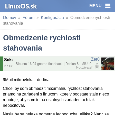
MENU
Domov
Fórum
Konfigurácia
Obmedzenie rychlosti
stahovania
Obmedzenie rychlosti
stahovania
Zer0
Sekcia
:
Konfigurácia
Blbuntu 16.04 gnome flashback | Debian 8 | MIUI 9
27.08.2015 | 17:44
Používateľ
9Mbit mikrovlnka - dedina
Chcel by som obmedzit maximalnu rychlost stahovania
priamo na zariadeni s linuxom, ktore v podstate stale nieco
robotuje, aby som to na ostatnych zariadeniach tak
nepocitoval.
Nasla by sa nejaka pomerne jednoducha utilitka? Napr. ze