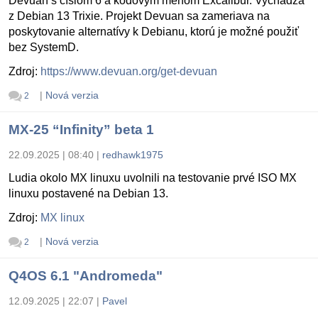
Devuan s číslom 6 a kódovým menom Excalibur. Vychádza
z Debian 13 Trixie. Projekt Devuan sa zameriava na
poskytovanie alternatívy k Debianu, ktorú je možné použiť
bez SystemD.
Zdroj:
https://www.devuan.org/get-devuan
|
Nová verzia
2
MX-25 “Infinity” beta 1
22.09.2025 | 08:40
|
redhawk1975
Ludia okolo MX linuxu uvolnili na testovanie prvé ISO MX
linuxu postavené na Debian 13.
Zdroj:
MX linux
|
Nová verzia
2
Q4OS 6.1 "Andromeda"
12.09.2025 | 22:07
|
Pavel