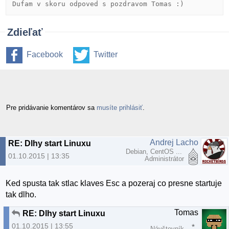
Dufam v skoru odpoved s pozdravom Tomas :)
Zdieľať
Facebook
Twitter
Pre pridávanie komentárov sa
musíte prihlásiť
.
Andrej Lacho
RE: Dlhy start Linuxu
Debian, CentOS ...
01.10.2015 | 13:35
Administrátor
Ked spusta tak stlac klaves Esc a pozeraj co presne startuje
tak dlho.
Tomas
RE: Dlhy start Linuxu
01.10.2015 | 13:55
Návštevník