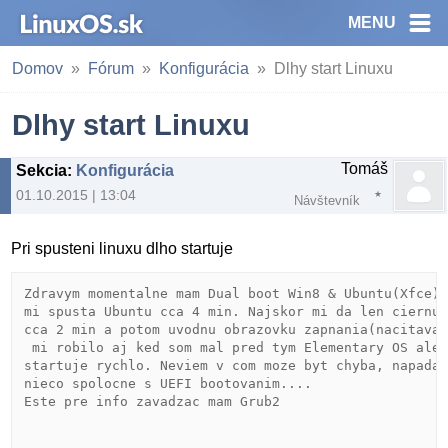
MENU
Domov
Fórum
Konfigurácia
Dlhy start Linuxu
Dlhy start Linuxu
Tomáš
Sekcia
:
Konfigurácia
01.10.2015 | 13:04
Návštevník
Pri spusteni linuxu dlho startuje
Zdravym momentalne mam Dual boot Win8 & Ubuntu(Xfce)
mi spusta Ubuntu cca 4 min. Najskor mi da len ciernu
cca 2 min a potom uvodnu obrazovku zapnania(nacitava
 mi robilo aj ked som mal pred tym Elementary OS ale
startuje rychlo. Neviem v com moze byt chyba, napada
nieco spolocne s UEFI bootovanim.... 

Este pre info zavadzac mam Grub2 