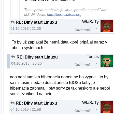
Táto správa neobsahuje vírus, pretože nepoužívam
MS Windows.
http://kernelultras.org
WlaSaTy
RE: Dlhy start Linuxu
01.10.2015 | 21:28
Návštevník
To by už zaplakal že nemá dáta ktoré pripájal naraz v
oboch systémoch.
Tomas
RE: Dlhy start Linuxu
04.10.2015 | 20:20
Návštevník
noo neni tam len hibernacia normalne ho vypne... to by
sa mi tusim nedalo dostat ani do BIOSu keby je
hibernacia zapnuta... btw sorry ze tak neskoro ale nebol
som cez vikend na nete....
WlaSaTy
RE: Dlhy start Linuxu
04.10.2015 | 21:58
Návštevník