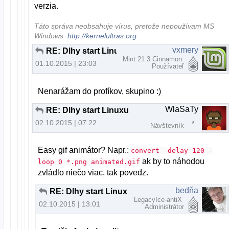
verzia.
Táto správa neobsahuje vírus, pretože nepoužívam MS
Windows.
http://kernelultras.org
vxmery
RE: Dlhy start Linuxu
Mint 21.3 Cinnamon
01.10.2015 | 23:03
Používateľ
Nenarážam do profíkov, skupino :)
WlaSaTy
RE: Dlhy start Linuxu
02.10.2015 | 07:22
Návštevník
Easy gif animátor? Napr.:
convert -delay 120 -
ak by to náhodou
loop 0 *.png animated.gif
zvládlo niečo viac, tak povedz.
bedňa
RE: Dlhy start Linuxu
LegacyIce-antiX
02.10.2015 | 13:01
Administrátor