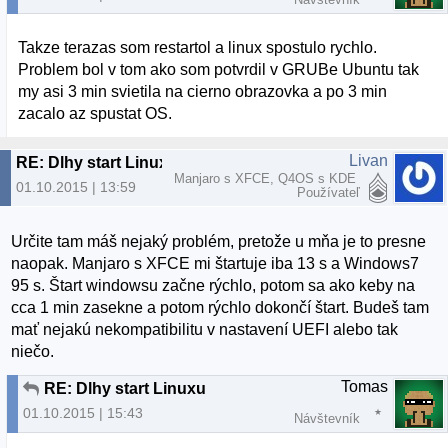
Takze terazas som restartol a linux spostulo rychlo.
Problem bol v tom ako som potvrdil v GRUBe Ubuntu tak
my asi 3 min svietila na cierno obrazovka a po 3 min
zacalo az spustat OS.
Livan
RE: Dlhy start Linuxu
Manjaro s XFCE, Q4OS s KDE
01.10.2015 | 13:59
Používateľ
Určite tam máš nejaký problém, pretože u mňa je to presne
naopak. Manjaro s XFCE mi štartuje iba 13 s a Windows7
95 s. Štart windowsu začne rýchlo, potom sa ako keby na
cca 1 min zasekne a potom rýchlo dokončí štart. Budeš tam
mať nejakú nekompatibilitu v nastavení UEFI alebo tak
niečo.
Tomas
RE: Dlhy start Linuxu
01.10.2015 | 15:43
Návštevník