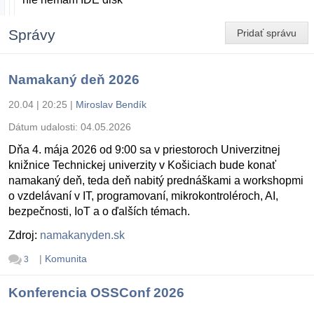
Správy
Pridať správu
Namakaný deň 2026
20.04 | 20:25
|
Miroslav Bendík
Dátum udalosti:
04.05.2026
Dňa 4. mája 2026 od 9:00 sa v priestoroch Univerzitnej
knižnice Technickej univerzity v Košiciach bude konať
namakaný deň, teda deň nabitý prednáškami a workshopmi
o vzdelávaní v IT, programovaní, mikrokontroléroch, AI,
bezpečnosti, IoT a o ďalších témach.
Zdroj:
namakanyden.sk
|
Komunita
3
Konferencia OSSConf 2026