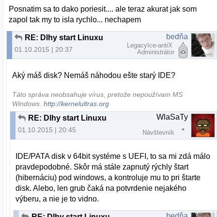
Posnatim sa to dako poriesit.... ale teraz akurat jak som
zapol tak my to isla rychlo... nechapem
bedňa
RE: Dlhy start Linuxu
LegacyIce-antiX
01.10.2015 | 20:37
Administrátor
Aký máš disk? Nemáš náhodou ešte starý IDE?
Táto správa neobsahuje vírus, pretože nepoužívam MS
Windows.
http://kernelultras.org
WlaSaTy
RE: Dlhy start Linuxu
01.10.2015 | 20:45
Návštevník
IDE/PATA disk v 64bit systéme s UEFI, to sa mi zdá málo
pravdepodobné. Skôr má stále zapnutý rýchly štart
(hibernáciu) pod windows, a kontroluje mu to pri štarte
disk. Alebo, len grub čaká na potvrdenie nejakého
výberu, a nie je to vidno.
bedňa
RE: Dlhy start Linuxu