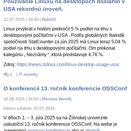
Používanie Linuxu na desktopoch dosiahlo v
USA rekordnú úroveň.
21.07.2025 | 19:40
|
Balin50
Linux prvýkrát v histórii prekročil 5 % podiel na trhu s
desktopovými počítačmi v USA . Podľa globálnych štatistík
spoločnosti StatCounter za jún 2025 má Linux teraz 5,04 %
podiel na trhu s desktopovými počítačmi, čím prekonal
kategóriu „ Neznámy “, ktorá predstavuje 4,76 %.
Zdroj:
https://news.itsfoss.com/linux-desktop-usage-usa/
|
IT novinky
2
O konferencii 13. ročník konferencie OSSConf
26.06.2025 | 16:50
|
Miroslav Bendík
Dátum udalosti:
01.07.2025
V dňoch 1. – 3. júla 2025 sa na Žilinskej univerzite
uskutoční 13. ročník konferencie OSSConf. Na webe je
zverejnený
program konferencie
ako aj
zborník
.