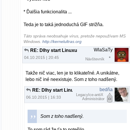
* Ďalšia funkcionalita ...
Teda je to taká jednoduchá GIF strižňa.
Táto správa neobsahuje vírus, pretože nepoužívam MS
Windows.
http://kernelultras.org
WlaSaTy
RE: Dlhy start Linuxu
04.10.2015 | 20:45
Návštevník
Takže nič viac, len je to klikateľné. A unikátne,
lebo nič iné neexistuje. Som z toho nadšený.
bedňa
RE: Dlhy start Linuxu
LegacyIce-antiX
06.10.2015 | 16:33
Administrátor
Som z toho nadšený.
To som rád že ťa to potešilo.