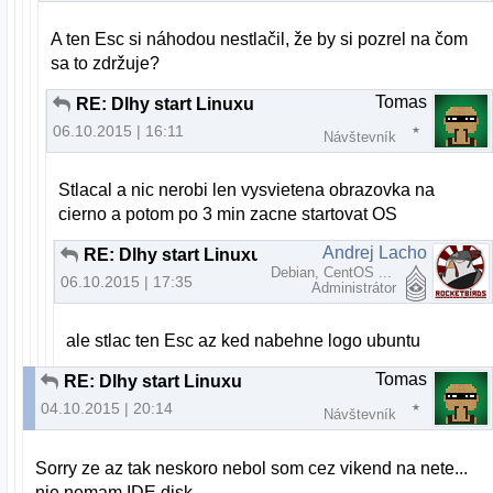
A ten Esc si náhodou nestlačil, že by si pozrel na čom
sa to zdržuje?
Tomas
RE: Dlhy start Linuxu
06.10.2015 | 16:11
Návštevník
Stlacal a nic nerobi len vysvietena obrazovka na
cierno a potom po 3 min zacne startovat OS
Andrej Lacho
RE: Dlhy start Linuxu
Debian, CentOS ...
06.10.2015 | 17:35
Administrátor
ale stlac ten Esc az ked nabehne logo ubuntu
Tomas
RE: Dlhy start Linuxu
04.10.2015 | 20:14
Návštevník
Sorry ze az tak neskoro nebol som cez vikend na nete...
nie nemam IDE disk