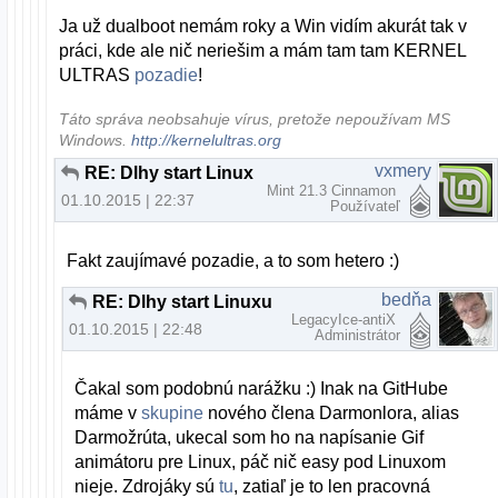
Ja už dualboot nemám roky a Win vidím akurát tak v
práci, kde ale nič neriešim a mám tam tam KERNEL
ULTRAS
pozadie
!
Táto správa neobsahuje vírus, pretože nepoužívam MS
Windows.
http://kernelultras.org
vxmery
RE: Dlhy start Linuxu
Mint 21.3 Cinnamon
01.10.2015 | 22:37
Používateľ
Fakt zaujímavé pozadie, a to som hetero :)
bedňa
RE: Dlhy start Linuxu
LegacyIce-antiX
01.10.2015 | 22:48
Administrátor
Čakal som podobnú narážku :) Inak na GitHube
máme v
skupine
nového člena Darmonlora, alias
Darmožrúta, ukecal som ho na napísanie Gif
animátoru pre Linux, páč nič easy pod Linuxom
nieje. Zdrojáky sú
tu
, zatiaľ je to len pracovná