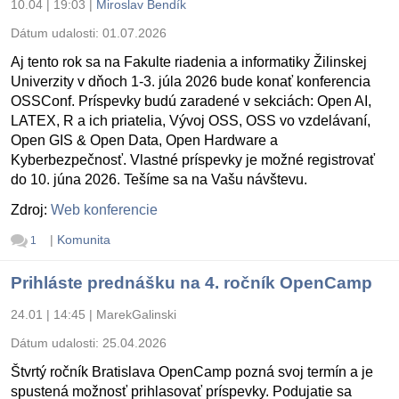
10.04 | 19:03
|
Miroslav Bendík
Dátum udalosti:
01.07.2026
Aj tento rok sa na Fakulte riadenia a informatiky Žilinskej
Univerzity v dňoch 1-3. júla 2026 bude konať konferencia
OSSConf. Príspevky budú zaradené v sekciách: Open AI,
LATEX, R a ich priatelia, Vývoj OSS, OSS vo vzdelávaní,
Open GIS & Open Data, Open Hardware a
Kyberbezpečnosť. Vlastné príspevky je možné registrovať
do 10. júna 2026. Tešíme sa na Vašu návštevu.
Zdroj:
Web konferencie
|
Komunita
1
Prihláste prednášku na 4. ročník OpenCamp
24.01 | 14:45
|
MarekGalinski
Dátum udalosti:
25.04.2026
Štvrtý ročník Bratislava OpenCamp pozná svoj termín a je
spustená možnosť prihlasovať príspevky. Podujatie sa