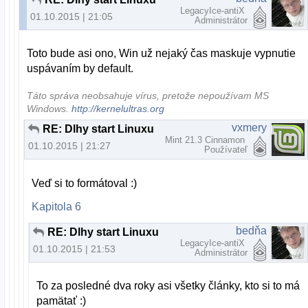
LegacyIce-antiX
01.10.2015 | 21:05
Administrátor
Toto bude asi ono, Win už nejaký čas maskuje vypnutie
uspávaním by default.
Táto správa neobsahuje vírus, pretože nepoužívam MS
Windows.
http://kernelultras.org
vxmery
RE: Dlhy start Linuxu
Mint 21.3 Cinnamon
01.10.2015 | 21:27
Používateľ
Veď si to formátoval :)
Kapitola 6
bedňa
RE: Dlhy start Linuxu
LegacyIce-antiX
01.10.2015 | 21:53
Administrátor
To za posledné dva roky asi všetky články, kto si to má
pamätať :)