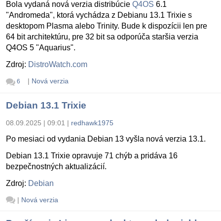
Bola vydaná nová verzia distribúcie
Q4OS
6.1
"Andromeda", ktorá vychádza z Debianu 13.1 Trixie s
desktopom Plasma alebo Trinity. Bude k dispozícii len pre
64 bit architektúru, pre 32 bit sa odporúča staršia verzia
Q4OS 5 "Aquarius".
Zdroj:
DistroWatch.com
|
Nová verzia
6
Debian 13.1 Trixie
08.09.2025 | 09:01
|
redhawk1975
Po mesiaci od vydania Debian 13 vyšla nová verzia 13.1.
Debian 13.1 Trixie opravuje 71 chýb a pridáva 16
bezpečnostných aktualizácií.
Zdroj:
Debian
|
Nová verzia