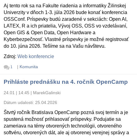
Aj tento rok sa na Fakulte riadenia a informatiky Žilinskej
Univerzity v dňoch 1-3. júla 2026 bude konať konferencia
OSSConf. Príspevky budú zaradené v sekciách: Open AI,
LATEX, R a ich priatelia, Vývoj OSS, OSS vo vzdelávaní,
Open GIS & Open Data, Open Hardware a
Kyberbezpečnosť. Vlastné príspevky je možné registrovať
do 10. júna 2026. Tešíme sa na Vašu návštevu.
Zdroj:
Web konferencie
|
Komunita
1
Prihláste prednášku na 4. ročník OpenCamp
24.01 | 14:45
|
MarekGalinski
Dátum udalosti:
25.04.2026
Štvrtý ročník Bratislava OpenCamp pozná svoj termín a je
spustená možnosť prihlasovať príspevky. Podujatie sa
zameriava na témy otvorených technológii, otvoreného
softvéru, otvorených dát, ale aj otvorenej verejnej správy a