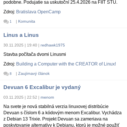
podobne. Podujatie sa uskutoční 25.4.2026 na FIIT STU.
Zdroj:
Bratislava OpenCamp
|
Komunita
1
Linus a Linus
30.11.2025 | 19:40
|
redhawk1975
Stavba počítača dvomi Linusmi
Zdroj:
Building a Computer with the CREATOR of Linux!
|
Zaujímavý článok
8
Devuan 6 Excalibur je vydaný
03.11.2025 | 22:52
|
menom
Na svete je nová stabilná verzia linuxovej distribúcie
Devuan s číslom 6 a kódovým menom Excalibur. Vychádza
z Debian 13 Trixie. Projekt Devuan sa zameriava na
poskytovanie alternatívy k Debianu, ktorú je možné použiť