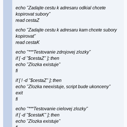
echo "Zadajte cestu k adresaru odkial chcete
kopirovat subory"
read cestaZ
echo "Zadajte cestu k adresaru kam chcete subory
kopirovat"
read cestaK
echo "***Testovanie zdrojovej zlozky"
if [ -d "$cestaZ" ]; then
echo "Zlozka existuje"
fi
if [ ! -d "$cestaZ" ]; then
echo "Zlozka neexistuje, script bude ukonceny"
exit
fi
echo "***Testovanie cielovej zlozky"
if [ -d "$cestaK" ]; then
echo "Zlozka existuje"