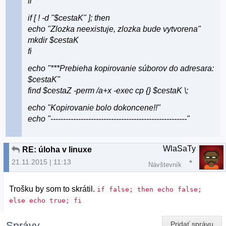
fi
if [ ! -d "$cestaK" ]; then
echo "Zlozka neexistuje, zlozka bude vytvorena"
mkdir $cestaK
fi
echo "***Prebieha kopirovanie súborov do adresara:
$cestaK"
find $cestaZ -perm /a+x -exec cp {} $cestaK \;
echo "Kopirovanie bolo dokoncene!!"
echo "------------------------------------------------------"
WlaSaTy
RE: úloha v linuxe
21.11.2015 | 11:13
Návštevník
Trošku by som to skrátil.
if false; then echo false;
else echo true; fi
Správy
Pridať správu