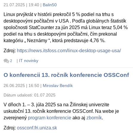
21.07.2025 | 19:40
|
Balin50
Linux prvýkrát v histórii prekročil 5 % podiel na trhu s
desktopovými počítačmi v USA . Podľa globálnych štatistík
spoločnosti StatCounter za jún 2025 má Linux teraz 5,04 %
podiel na trhu s desktopovými počítačmi, čím prekonal
kategóriu „ Neznámy “, ktorá predstavuje 4,76 %.
Zdroj:
https://news.itsfoss.com/linux-desktop-usage-usa/
|
IT novinky
2
O konferencii 13. ročník konferencie OSSConf
26.06.2025 | 16:50
|
Miroslav Bendík
Dátum udalosti:
01.07.2025
V dňoch 1. – 3. júla 2025 sa na Žilinskej univerzite
uskutoční 13. ročník konferencie OSSConf. Na webe je
zverejnený
program konferencie
ako aj
zborník
.
Zdroj:
ossconf.fri.uniza.sk