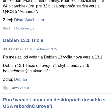
desktopom Plasma alebo Trinity. Bude k dispozícii len pre
64 bit architektúru, pre 32 bit sa odporúča staršia verzia
Q4OS 5 "Aquarius".
Zdroj:
DistroWatch.com
|
Nová verzia
6
Debian 13.1 Trixie
08.09.2025 | 09:01
|
redhawk1975
Po mesiaci od vydania Debian 13 vyšla nová verzia 13.1.
Debian 13.1 Trixie opravuje 71 chýb a pridáva 16
bezpečnostných aktualizácií.
Zdroj:
Debian
|
Nová verzia
Používanie Linuxu na desktopoch dosiahlo v
USA rekordnú úroveň.