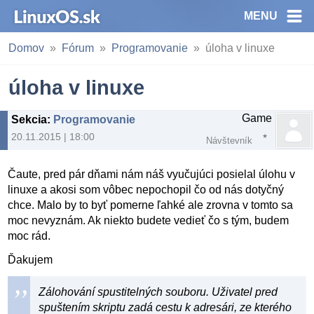
MENU
Domov
Fórum
Programovanie
úloha v linuxe
úloha v linuxe
Game
Sekcia
:
Programovanie
20.11.2015 | 18:00
Návštevník
Čaute, pred pár dňami nám náš vyučujúci posielal úlohu v
linuxe a akosi som vôbec nepochopil čo od nás dotyčný
chce. Malo by to byť pomerne ľahké ale zrovna v tomto sa
moc nevyznám. Ak niekto budete vedieť čo s tým, budem
moc rád.
Ďakujem
Zálohování spustitelných souboru. Uživatel pred
spuštením skriptu zadá cestu k adresári, ze kterého