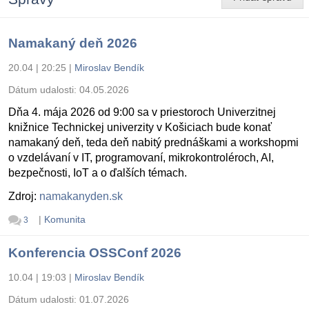
Namakaný deň 2026
20.04 | 20:25
|
Miroslav Bendík
Dátum udalosti:
04.05.2026
Dňa 4. mája 2026 od 9:00 sa v priestoroch Univerzitnej
knižnice Technickej univerzity v Košiciach bude konať
namakaný deň, teda deň nabitý prednáškami a workshopmi
o vzdelávaní v IT, programovaní, mikrokontroléroch, AI,
bezpečnosti, IoT a o ďalších témach.
Zdroj:
namakanyden.sk
|
Komunita
3
Konferencia OSSConf 2026
10.04 | 19:03
|
Miroslav Bendík
Dátum udalosti:
01.07.2026