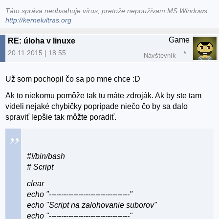
Táto správa neobsahuje vírus, pretože nepoužívam MS Windows.
http://kernelultras.org
Game
RE: úloha v linuxe
20.11.2015 | 18:55
Návštevník
Už som pochopil čo sa po mne chce :D
Ak to niekomu pomôže tak tu máte zdroják. Ak by ste tam
videli nejaké chybičky poprípade niečo čo by sa dalo
spraviť lepšie tak môžte poradiť.
#!/bin/bash
# Script
clear
echo "---------------------------------"
echo "Script na zalohovanie suborov"
echo "---------------------------------"