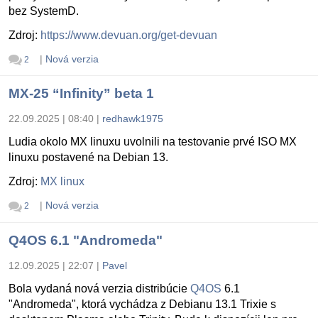
bez SystemD.
Zdroj:
https://www.devuan.org/get-devuan
|
Nová verzia
2
MX-25 “Infinity” beta 1
22.09.2025 | 08:40
|
redhawk1975
Ludia okolo MX linuxu uvolnili na testovanie prvé ISO MX
linuxu postavené na Debian 13.
Zdroj:
MX linux
|
Nová verzia
2
Q4OS 6.1 "Andromeda"
12.09.2025 | 22:07
|
Pavel
Bola vydaná nová verzia distribúcie
Q4OS
6.1
"Andromeda", ktorá vychádza z Debianu 13.1 Trixie s