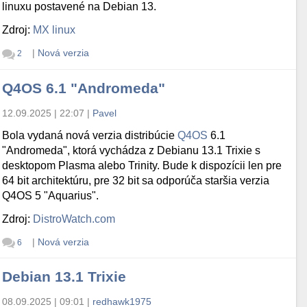
linuxu postavené na Debian 13.
Zdroj:
MX linux
|
Nová verzia
2
Q4OS 6.1 "Andromeda"
12.09.2025 | 22:07
|
Pavel
Bola vydaná nová verzia distribúcie
Q4OS
6.1
"Andromeda", ktorá vychádza z Debianu 13.1 Trixie s
desktopom Plasma alebo Trinity. Bude k dispozícii len pre
64 bit architektúru, pre 32 bit sa odporúča staršia verzia
Q4OS 5 "Aquarius".
Zdroj:
DistroWatch.com
|
Nová verzia
6
Debian 13.1 Trixie
08.09.2025 | 09:01
|
redhawk1975