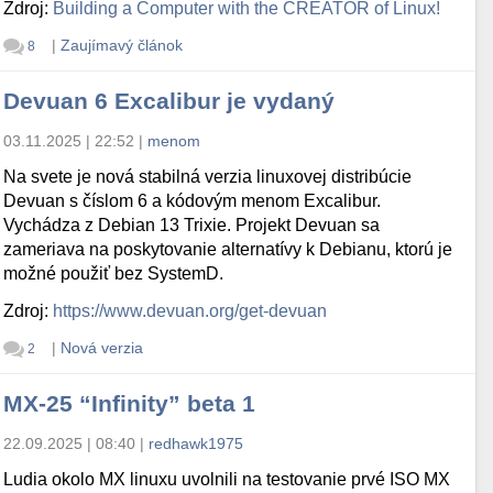
Zdroj:
Building a Computer with the CREATOR of Linux!
|
Zaujímavý článok
8
Devuan 6 Excalibur je vydaný
03.11.2025 | 22:52
|
menom
Na svete je nová stabilná verzia linuxovej distribúcie
Devuan s číslom 6 a kódovým menom Excalibur.
Vychádza z Debian 13 Trixie. Projekt Devuan sa
zameriava na poskytovanie alternatívy k Debianu, ktorú je
možné použiť bez SystemD.
Zdroj:
https://www.devuan.org/get-devuan
|
Nová verzia
2
MX-25 “Infinity” beta 1
22.09.2025 | 08:40
|
redhawk1975
Ludia okolo MX linuxu uvolnili na testovanie prvé ISO MX