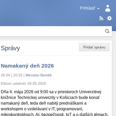
Prihlásiť
Správy
Pridať správu
Namakaný deň 2026
20.04 | 20:25
|
Miroslav Bendík
Dátum udalosti:
04.05.2026
Dňa 4. mája 2026 od 9:00 sa v priestoroch Univerzitnej
knižnice Technickej univerzity v Košiciach bude konať
namakaný deň, teda deň nabitý prednáškami a
workshopmi o vzdelávaní v IT, programovaní,
mikrokontroléroch, AI, bezpečnosti, IoT a o ďalších témach.