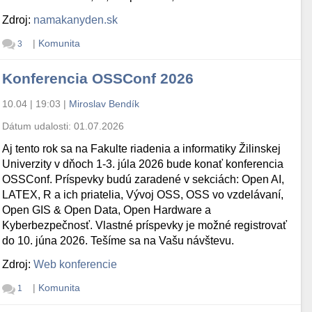
Zdroj:
namakanyden.sk
|
Komunita
3
Konferencia OSSConf 2026
10.04 | 19:03
|
Miroslav Bendík
Dátum udalosti:
01.07.2026
Aj tento rok sa na Fakulte riadenia a informatiky Žilinskej
Univerzity v dňoch 1-3. júla 2026 bude konať konferencia
OSSConf. Príspevky budú zaradené v sekciách: Open AI,
LATEX, R a ich priatelia, Vývoj OSS, OSS vo vzdelávaní,
Open GIS & Open Data, Open Hardware a
Kyberbezpečnosť. Vlastné príspevky je možné registrovať
do 10. júna 2026. Tešíme sa na Vašu návštevu.
Zdroj:
Web konferencie
|
Komunita
1