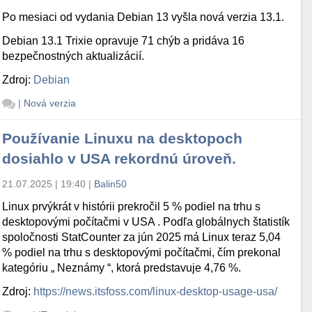
Po mesiaci od vydania Debian 13 vyšla nová verzia 13.1.
Debian 13.1 Trixie opravuje 71 chýb a pridáva 16
bezpečnostných aktualizácií.
Zdroj:
Debian
|
Nová verzia
Používanie Linuxu na desktopoch
dosiahlo v USA rekordnú úroveň.
21.07.2025 | 19:40
|
Balin50
Linux prvýkrát v histórii prekročil 5 % podiel na trhu s
desktopovými počítačmi v USA . Podľa globálnych štatistík
spoločnosti StatCounter za jún 2025 má Linux teraz 5,04
% podiel na trhu s desktopovými počítačmi, čím prekonal
kategóriu „ Neznámy “, ktorá predstavuje 4,76 %.
Zdroj:
https://news.itsfoss.com/linux-desktop-usage-usa/