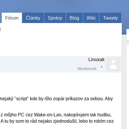
Fórum
Články
Správy
Blog
Wiki
Tweety
l
Linuxak
Návštevník
nejaký "script" kde by išlo zopár príkazov za sebou. Aby
 z môjho PC cez Wake-on-Lan, nakopírujem tak hudbu,
 A tu by som to rád nejako zjednodušil, lebo to robím cez