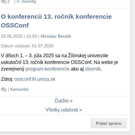
|
IT novinky
2
O konferencii 13. ročník konferencie
OSSConf
26.06.2025 | 16:50
|
Miroslav Bendík
Dátum udalosti:
01.07.2025
V dňoch 1. – 3. júla 2025 sa na Žilinskej univerzite
uskutoční 13. ročník konferencie OSSConf. Na webe je
zverejnený
program konferencie
ako aj
zborník
.
Zdroj:
ossconf.fri.uniza.sk
|
Komunita
Ďalšie
Všetky udalosti
Pridať správu