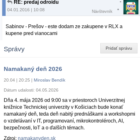
-
RE: predaj odroidu
04.01.2016 | 10:08
Návštevník
Sabinov - Prešov - este dodam ze zakupene v RLX a
kupene pred vianocami
Správy
Pridať správu
Namakaný deň 2026
20.04 | 20:25
|
Miroslav Bendík
Dátum udalosti:
04.05.2026
Dňa 4. mája 2026 od 9:00 sa v priestoroch Univerzitnej
knižnice Technickej univerzity v Košiciach bude konať
namakaný deň, teda deň nabitý prednáškami a workshopmi
o vzdelávaní v IT, programovaní, mikrokontroléroch, AI,
bezpečnosti, IoT a o ďalších témach.
Zdroj:
namakanyden.sk