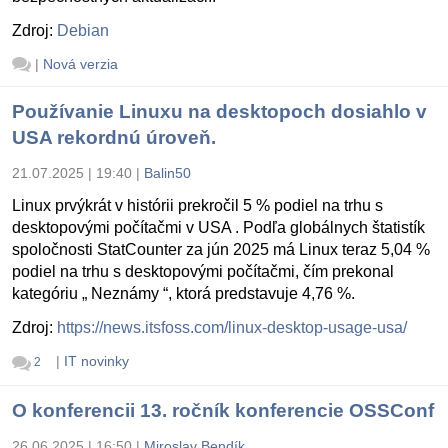
Zdroj:
Debian
|
Nová verzia
Používanie Linuxu na desktopoch dosiahlo v
USA rekordnú úroveň.
21.07.2025 | 19:40
|
Balin50
Linux prvýkrát v histórii prekročil 5 % podiel na trhu s
desktopovými počítačmi v USA . Podľa globálnych štatistík
spoločnosti StatCounter za jún 2025 má Linux teraz 5,04 %
podiel na trhu s desktopovými počítačmi, čím prekonal
kategóriu „ Neznámy “, ktorá predstavuje 4,76 %.
Zdroj:
https://news.itsfoss.com/linux-desktop-usage-usa/
|
IT novinky
2
O konferencii 13. ročník konferencie OSSConf
26.06.2025 | 16:50
|
Miroslav Bendík