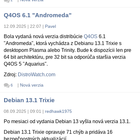
2
Q4OS 6.1 "Andromeda"
12.09.2025 | 22:07
|
Pavel
Bola vydaná nová verzia distribúcie
Q4OS
6.1
"Andromeda", ktorá vychádza z Debianu 13.1 Trixie s
desktopom Plasma alebo Trinity. Bude k dispozícii len pre
64 bit architektúru, pre 32 bit sa odporúča staršia verzia
Q4OS 5 "Aquarius".
Zdroj:
DistroWatch.com
|
Nová verzia
6
Debian 13.1 Trixie
08.09.2025 | 09:01
|
redhawk1975
Po mesiaci od vydania Debian 13 vyšla nová verzia 13.1.
Debian 13.1 Trixie opravuje 71 chýb a pridáva 16
bezpečnostných aktualizácií.