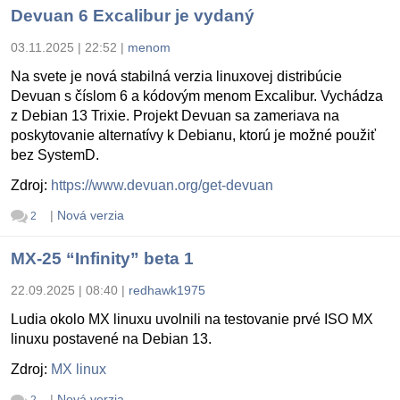
Devuan 6 Excalibur je vydaný
03.11.2025 | 22:52
|
menom
Na svete je nová stabilná verzia linuxovej distribúcie
Devuan s číslom 6 a kódovým menom Excalibur. Vychádza
z Debian 13 Trixie. Projekt Devuan sa zameriava na
poskytovanie alternatívy k Debianu, ktorú je možné použiť
bez SystemD.
Zdroj:
https://www.devuan.org/get-devuan
|
Nová verzia
2
MX-25 “Infinity” beta 1
22.09.2025 | 08:40
|
redhawk1975
Ludia okolo MX linuxu uvolnili na testovanie prvé ISO MX
linuxu postavené na Debian 13.
Zdroj:
MX linux
|
Nová verzia