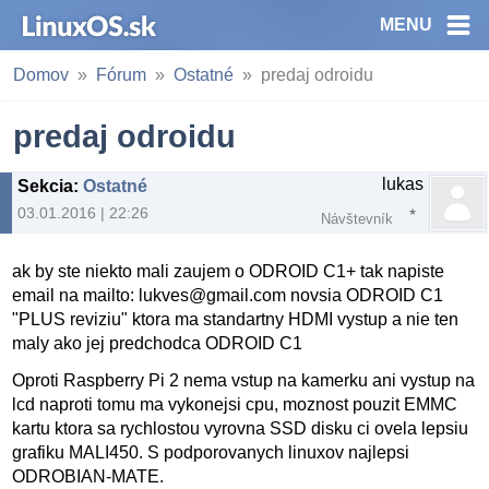
MENU
Domov
Fórum
Ostatné
predaj odroidu
predaj odroidu
lukas
Sekcia
:
Ostatné
03.01.2016 | 22:26
Návštevník
ak by ste niekto mali zaujem o ODROID C1+ tak napiste
email na mailto: lukves@gmail.com novsia ODROID C1
"PLUS reviziu" ktora ma standartny HDMI vystup a nie ten
maly ako jej predchodca ODROID C1
Oproti Raspberry Pi 2 nema vstup na kamerku ani vystup na
lcd naproti tomu ma vykonejsi cpu, moznost pouzit EMMC
kartu ktora sa rychlostou vyrovna SSD disku ci ovela lepsiu
grafiku MALI450. S podporovanych linuxov najlepsi
ODROBIAN-MATE.