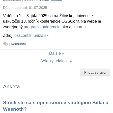
Dátum udalosti:
01.07.2025
V dňoch 1. – 3. júla 2025 sa na Žilinskej univerzite
uskutoční 13. ročník konferencie OSSConf. Na webe je
zverejnený
program konferencie
ako aj
zborník
.
Zdroj:
ossconf.fri.uniza.sk
|
Komunita
Ďalšie
Všetky udalosti
Pridať správu
Anketa
Stretli ste sa s open-source stratégiou Bitka o
Wesnoth?