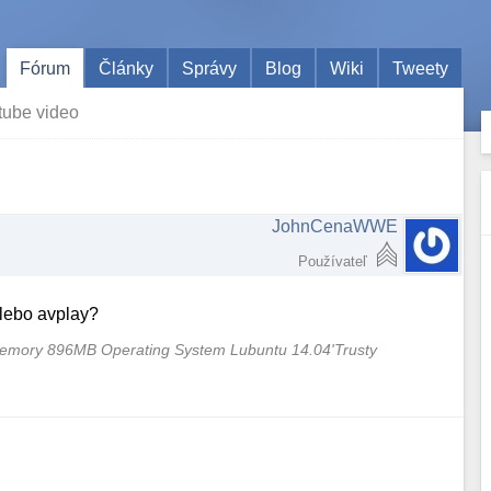
Fórum
Články
Správy
Blog
Wiki
Tweety
tube video
JohnCenaWWE
Používateľ
alebo avplay?
mory 896MB Operating System Lubuntu 14.04'Trusty