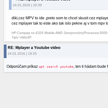
24.01.2016 | 20:39
diki,cez MPV to ide ,preto som to chcel skusit cez mplay
cez mplayer tak to este ako tak islo pekne aj v tom mpv 
HP Compaq nx-6325 Mobile AMD Sempron(tm)Processor3500+
Tahr'+WinXP
RE: Mplayer a Youtube video
24.01.2016 | 19:33
Odporúčam príkaz
, ten ti hádam bude 
apt search youtube