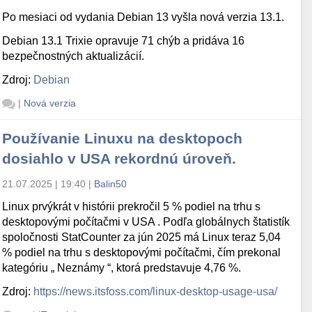
Po mesiaci od vydania Debian 13 vyšla nová verzia 13.1.
Debian 13.1 Trixie opravuje 71 chýb a pridáva 16
bezpečnostných aktualizácií.
Zdroj:
Debian
|
Nová verzia
Používanie Linuxu na desktopoch
dosiahlo v USA rekordnú úroveň.
21.07.2025 | 19:40
|
Balin50
Linux prvýkrát v histórii prekročil 5 % podiel na trhu s
desktopovými počítačmi v USA . Podľa globálnych štatistík
spoločnosti StatCounter za jún 2025 má Linux teraz 5,04
% podiel na trhu s desktopovými počítačmi, čím prekonal
kategóriu „ Neznámy “, ktorá predstavuje 4,76 %.
Zdroj:
https://news.itsfoss.com/linux-desktop-usage-usa/