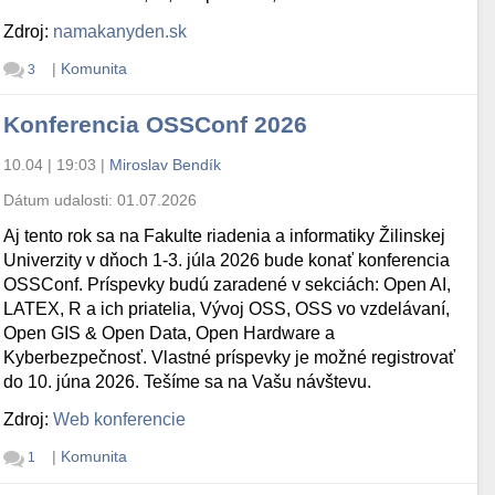
Zdroj:
namakanyden.sk
|
Komunita
3
Konferencia OSSConf 2026
10.04 | 19:03
|
Miroslav Bendík
Dátum udalosti:
01.07.2026
Aj tento rok sa na Fakulte riadenia a informatiky Žilinskej
Univerzity v dňoch 1-3. júla 2026 bude konať konferencia
OSSConf. Príspevky budú zaradené v sekciách: Open AI,
LATEX, R a ich priatelia, Vývoj OSS, OSS vo vzdelávaní,
Open GIS & Open Data, Open Hardware a
Kyberbezpečnosť. Vlastné príspevky je možné registrovať
do 10. júna 2026. Tešíme sa na Vašu návštevu.
Zdroj:
Web konferencie
|
Komunita
1