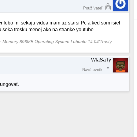
Používateľ
er lebo mi sekaju videa mam uz starsi Pc a ked som isiel
to seka trosku menej ako na stranke youtube
 Memory 896MB Operating System Lubuntu 14.04'Trusty
WlaSaTy
Návštevník
fungovať.