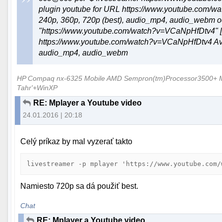
plugin youtube for URL https://www.youtube.com/w
240p, 360p, 720p (best), audio_mp4, audio_webm 
"https://www.youtube.com/watch?v=VCaNpHfDtv4" [cl
https://www.youtube.com/watch?v=VCaNpHfDtv4 Avail
audio_mp4, audio_webm
HP Compaq nx-6325 Mobile AMD Sempron(tm)Processor3500+ M
Tahr'+WinXP
RE: Mplayer a Youtube video
24.01.2016 | 20:18
Celý príkaz by mal vyzerať takto
livestreamer -p mplayer 'https://www.youtube.com/
Namiesto 720p sa dá použiť best.
Chat
RE: Mplayer a Youtube video