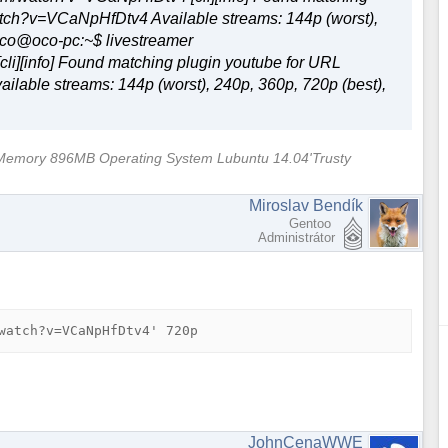
atch?v=VCaNpHfDtv4 Available streams: 144p (worst),
oco@oco-pc:~$ livestreamer
i][info] Found matching plugin youtube for URL
able streams: 144p (worst), 240p, 360p, 720p (best),
emory 896MB Operating System Lubuntu 14.04'Trusty
Miroslav Bendík
Gentoo
Administrátor
watch?v=VCaNpHfDtv4' 720p
JohnCenaWWE