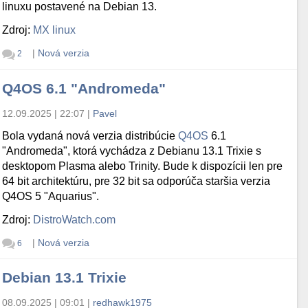
linuxu postavené na Debian 13.
Zdroj:
MX linux
|
Nová verzia
2
Q4OS 6.1 "Andromeda"
12.09.2025 | 22:07
|
Pavel
Bola vydaná nová verzia distribúcie
Q4OS
6.1
"Andromeda", ktorá vychádza z Debianu 13.1 Trixie s
desktopom Plasma alebo Trinity. Bude k dispozícii len pre
64 bit architektúru, pre 32 bit sa odporúča staršia verzia
Q4OS 5 "Aquarius".
Zdroj:
DistroWatch.com
|
Nová verzia
6
Debian 13.1 Trixie
08.09.2025 | 09:01
|
redhawk1975