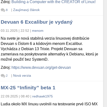
Zdroj:
Building a Computer with the CREATOR of Linux!
|
Zaujímavý článok
8
Devuan 6 Excalibur je vydaný
03.11.2025 | 22:52
|
menom
Na svete je nová stabilná verzia linuxovej distribúcie
Devuan s číslom 6 a kódovým menom Excalibur.
Vychádza z Debian 13 Trixie. Projekt Devuan sa
zameriava na poskytovanie alternatívy k Debianu, ktorú je
možné použiť bez SystemD.
Zdroj:
https://www.devuan.org/get-devuan
|
Nová verzia
2
MX-25 “Infinity” beta 1
22.09.2025 | 08:40
|
redhawk1975
Ludia okolo MX linuxu uvolnili na testovanie prvé ISO MX