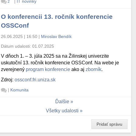
|
IT novinky
2
O konferencii 13. ročník konferencie
OSSConf
26.06.2025 | 16:50
|
Miroslav Bendík
Dátum udalosti:
01.07.2025
V dňoch 1. – 3. júla 2025 sa na Žilinskej univerzite
uskutoční 13. ročník konferencie OSSConf. Na webe je
zverejnený
program konferencie
ako aj
zborník
.
Zdroj:
ossconf.fri.uniza.sk
|
Komunita
Ďalšie
Všetky udalosti
Pridať správu