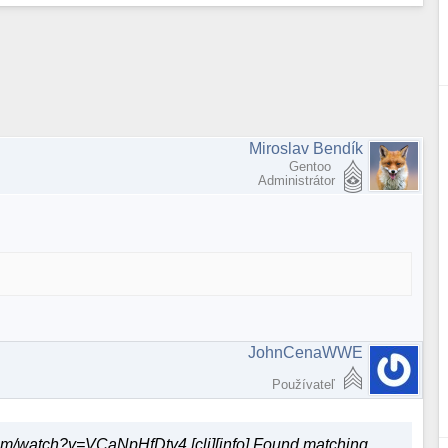
Miroslav Bendík
Gentoo
Administrátor
JohnCenaWWE
Používateľ
om/watch?v=VCaNpHfDtv4 [cli][info] Found matching