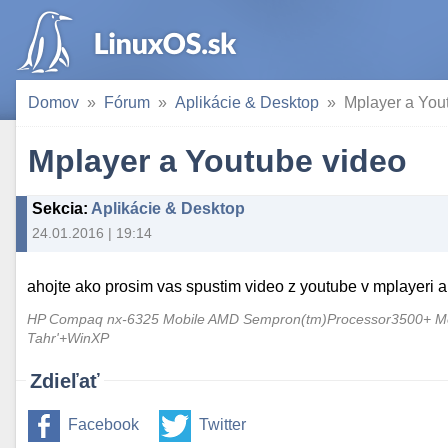
Domov
Fórum
Aplikácie & Desktop
Mplayer a You
Mplayer a Youtube video
Sekcia
:
Aplikácie & Desktop
24.01.2016 | 19:14
ahojte ako prosim vas spustim video z youtube v mplayeri 
HP Compaq nx-6325 Mobile AMD Sempron(tm)Processor3500+ Me
Tahr'+WinXP
Zdieľať
Facebook
Twitter