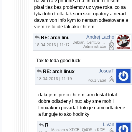
na win10 v pohode a na linuxoch co som
pisal tiez bez problemov uz vyse roka. co sa
tyka toho trotla tak som skor opatrny a nerad
davam von info kym to nemam odtestovane a
viem ze to ide tak ako chcem.
Andrej Lacho
RE: arch linux
Debian, CentOS ...
18.04.2016 | 11:17
Administrátor
Tak to teda good luck.
JosuaT
RE: arch linux
18.04.2016 | 11:19
Používateľ
dakujem, preto chcem tam dostat total
dobre odladeny linux aby sme mohli
linuxakom povadat: toto je nami odladene
a funguje to ako hodinky
Livan
RE: arch linux
Manjaro s XFCE, Q4OS s KDE