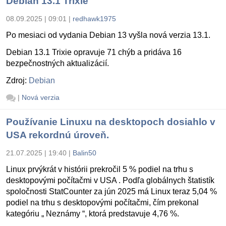
Debian 13.1 Trixie
08.09.2025 | 09:01
|
redhawk1975
Po mesiaci od vydania Debian 13 vyšla nová verzia 13.1.
Debian 13.1 Trixie opravuje 71 chýb a pridáva 16
bezpečnostných aktualizácií.
Zdroj:
Debian
|
Nová verzia
Používanie Linuxu na desktopoch dosiahlo v
USA rekordnú úroveň.
21.07.2025 | 19:40
|
Balin50
Linux prvýkrát v histórii prekročil 5 % podiel na trhu s
desktopovými počítačmi v USA . Podľa globálnych štatistík
spoločnosti StatCounter za jún 2025 má Linux teraz 5,04 %
podiel na trhu s desktopovými počítačmi, čím prekonal
kategóriu „ Neznámy “, ktorá predstavuje 4,76 %.