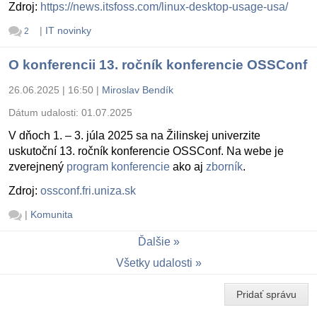
Zdroj:
https://news.itsfoss.com/linux-desktop-usage-usa/
|
IT novinky
2
O konferencii 13. ročník konferencie OSSConf
26.06.2025 | 16:50
|
Miroslav Bendík
Dátum udalosti:
01.07.2025
V dňoch 1. – 3. júla 2025 sa na Žilinskej univerzite
uskutoční 13. ročník konferencie OSSConf. Na webe je
zverejnený
program konferencie
ako aj
zborník
.
Zdroj:
ossconf.fri.uniza.sk
|
Komunita
Ďalšie
Všetky udalosti
Pridať správu