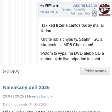
Andrej Lacho
RE: arch linux
Debian, CentOS ...
28.04.2016 | 20:31
Administrátor
Tak ked ti zerie centos tak by mal aj
fedoru.
Urcite robis chybu ty. Stiahni ISO a
skontroluj si MD5 Checksum!
Potom to vypal na DVD alebo CD a
nabootuj do live pripadne instalni.
Správy
Pridať správu
Namakaný deň 2026
20.04 | 20:25
|
Miroslav Bendík
Dátum udalosti:
04.05.2026