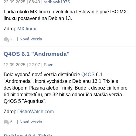
22.09.2025 | 08:40
|
redhawk1975
Ludia okolo MX linuxu uvolnili na testovanie prvé ISO MX
linuxu postavené na Debian 13.
Zdroj:
MX linux
|
Nová verzia
2
Q4OS 6.1 "Andromeda"
12.09.2025 | 22:07
|
Pavel
Bola vydaná nová verzia distribúcie
Q4OS
6.1
"Andromeda", ktorá vychádza z Debianu 13.1 Trixie s
desktopom Plasma alebo Trinity. Bude k dispozícii len pre
64 bit architektúru, pre 32 bit sa odporúča staršia verzia
Q4OS 5 "Aquarius".
Zdroj:
DistroWatch.com
|
Nová verzia
6