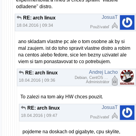
odladene" distro.
JosuaT
RE: arch linux
18.04.2016 | 09:34
Používateľ
ano skladam vlastne pc ale o tom osobne ak by si
mal zaujem. ist do toho spravit vlastne distro a robim
na centos alebo fedore, sice len bezny uzivatel ale
viem si tam ponastavovat to co potrebujem.
Andrej Lacho
RE: arch linux
Debian, CentOS ...
18.04.2016 | 09:36
Administrátor
To zalezi na tom aky HW chces pouzit.
JosuaT
RE: arch linux
18.04.2016 | 09:47
Používateľ
pojdeme na doskach od gigabyte, cpu skylite,