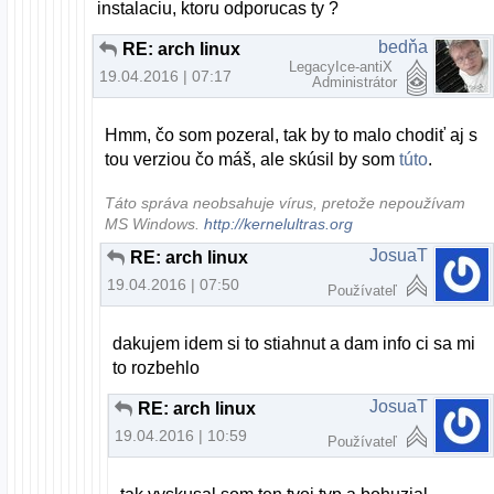
instalaciu, ktoru odporucas ty ?
bedňa
RE: arch linux
LegacyIce-antiX
19.04.2016 | 07:17
Administrátor
Hmm, čo som pozeral, tak by to malo chodiť aj s
tou verziou čo máš, ale skúsil by som
túto
.
Táto správa neobsahuje vírus, pretože nepoužívam
MS Windows.
http://kernelultras.org
JosuaT
RE: arch linux
19.04.2016 | 07:50
Používateľ
dakujem idem si to stiahnut a dam info ci sa mi
to rozbehlo
JosuaT
RE: arch linux
19.04.2016 | 10:59
Používateľ