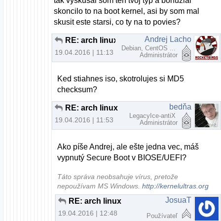
tak vyskusal som ten tvoj typ a bohuzial
skoncilo to na boot kernel, asi by som mal
skusit este starsi, co ty na to povies?
Andrej Lacho
RE: arch linux
Debian, CentOS ...
19.04.2016 | 11:13
Administrátor
Ked stiahnes iso, skotrolujes si MD5
checksum?
bedňa
RE: arch linux
LegacyIce-antiX
19.04.2016 | 11:53
Administrátor
Ako píše Andrej, ale ešte jedna vec, máš
vypnutý Secure Boot v BIOSE/UEFI?
Táto správa neobsahuje vírus, pretože
nepoužívam MS Windows.
http://kernelultras.org
JosuaT
RE: arch linux
19.04.2016 | 12:48
Používateľ