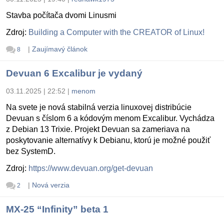
Stavba počítača dvomi Linusmi
Zdroj:
Building a Computer with the CREATOR of Linux!
|
Zaujímavý článok
8
Devuan 6 Excalibur je vydaný
03.11.2025 | 22:52
|
menom
Na svete je nová stabilná verzia linuxovej distribúcie
Devuan s číslom 6 a kódovým menom Excalibur. Vychádza
z Debian 13 Trixie. Projekt Devuan sa zameriava na
poskytovanie alternatívy k Debianu, ktorú je možné použiť
bez SystemD.
Zdroj:
https://www.devuan.org/get-devuan
|
Nová verzia
2
MX-25 “Infinity” beta 1