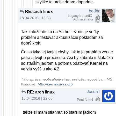
skylike to urcite dobre dopadne.
bedňa
RE: arch linux
LegacyIce-antiX
18.04.2016 | 13:56
Administrátor
Tak založiť distro na Archu tiež nie je veľký
problém a testovať aktualizácie pokladám za
dobrý krok.
Čo sa týka tej tvojej chyby, tak to je problém verzie
jadra a tvojho procesora. Asi by zabrala inštalačka
so starším jadrom a potom updatovať Kernel na
verziu vyššiu ako 4.2.
Táto správa neobsahuje vírus, pretože nepoužívam MS
Windows.
http://kernelultras.org
JosuaT
RE: arch linux
18.04.2016 | 22:08
Používateľ
takze si mam stiahnut so starsim jadrom