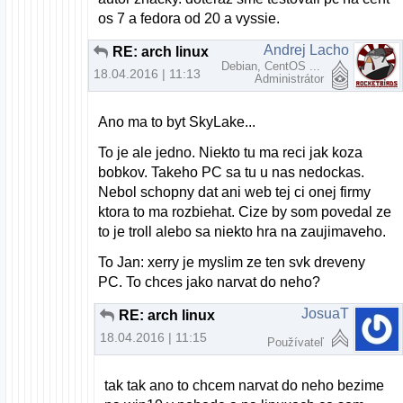
os 7 a fedora od 20 a vyssie.
Andrej Lacho
RE: arch linux
Debian, CentOS ...
18.04.2016 | 11:13
Administrátor
Ano ma to byt SkyLake...
To je ale jedno. Niekto tu ma reci jak koza
bobkov. Takeho PC sa tu u nas nedockas.
Nebol schopny dat ani web tej ci onej firmy
ktora to ma rozbiehat. Cize by som povedal ze
to je troll alebo sa niekto hra na zaujimaveho.
To Jan: xerry je myslim ze ten svk dreveny
PC. To chces jako narvat do neho?
JosuaT
RE: arch linux
18.04.2016 | 11:15
Používateľ
tak tak ano to chcem narvat do neho bezime