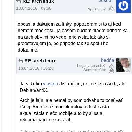
JosuaT
RE: arch linux
18.04.2016 | 09:50
Používateľ
obcas, a dakujem za linky, popozeram si to aj ked
nemam moc casu. ja casom budem hladat odbornika
na arch aby mi ho vedel prichystat tak ako si
predstavujem ja, po pripade tak ze spolu ho
doladime.
bedňa
RE: arch linux
LegacyIce-antiX
18.04.2016 | 10:20
Administrátor
Ja si kutím
vlastnú
distribúciu, no nie je to Arch, ale
Debian/antiX.
Arch je fajn, ale nemal by som odvahu to posúvať
ďalej. Arch je až moc aktuálny a dosť často
aktualizácia niečo rozbije a to by si sa s
reklamáciami nezastavil.
Táto správa neobsahuje vírus, pretože nepoužívam MS