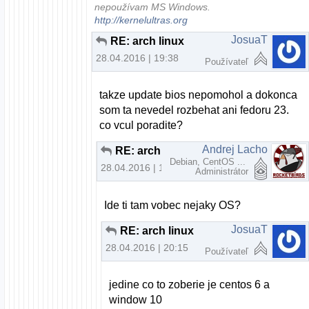
nepoužívam MS Windows.
http://kernelultras.org
JosuaT
RE: arch linux
28.04.2016 | 19:38
Používateľ
takze update bios nepomohol a dokonca
som ta nevedel rozbehat ani fedoru 23.
co vcul poradite?
Andrej Lacho
RE: arch linux
Debian, CentOS ...
28.04.2016 | 19:43
Administrátor
Ide ti tam vobec nejaky OS?
JosuaT
RE: arch linux
28.04.2016 | 20:15
Používateľ
jedine co to zoberie je centos 6 a
window 10