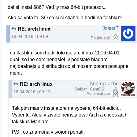
dal si instal 686? Ved ty mas 64-bit procesor...
Ako sa vola to ISO co si si stiahol a hodil na flashku?
JosuaT
RE: arch linux
18.04.2016 | 09:09
Používateľ
na flashku, som hodil toto iso archlinux-2016.04.01-
dual.iso ine som nenasiel. v podstate hladam
najidealnejsiu distribuciu co si mozem potom postupne
menit
Andrej Lacho
RE: arch linux
Debian, CentOS ...
18.04.2016 | 09:20
Administrátor
Tak ptm mas v instalatore na vyber aj 64-bit ediciu.
Vyber tu. Ak si v zivote neinstaloval Arch a chces arch
tak skus Manjaro.
P.S.: co znamena v tvojom ponati: