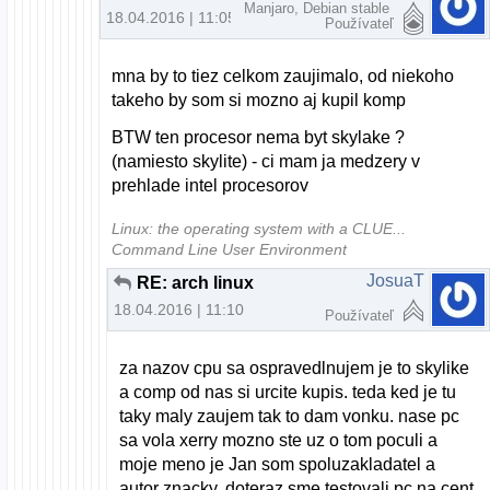
Manjaro, Debian stable
18.04.2016 | 11:05
Používateľ
mna by to tiez celkom zaujimalo, od niekoho
takeho by som si mozno aj kupil komp
BTW ten procesor nema byt skylake ?
(namiesto skylite) - ci mam ja medzery v
prehlade intel procesorov
Linux: the operating system with a CLUE...
Command Line User Environment
JosuaT
RE: arch linux
18.04.2016 | 11:10
Používateľ
za nazov cpu sa ospravedlnujem je to skylike
a comp od nas si urcite kupis. teda ked je tu
taky maly zaujem tak to dam vonku. nase pc
sa vola xerry mozno ste uz o tom poculi a
moje meno je Jan som spoluzakladatel a
autor znacky. doteraz sme testovali pc na cent