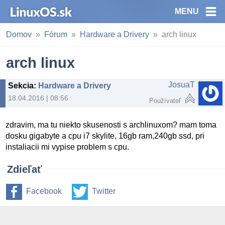
MENU
Domov
Fórum
Hardware a Drivery
arch linux
arch linux
JosuaT
Sekcia
:
Hardware a Drivery
18.04.2016 | 08:56
Používateľ
zdravim, ma tu niekto skusenosti s archlinuxom? mam toma
dosku gigabyte a cpu i7 skylite, 16gb ram,240gb ssd, pri
instaliacii mi vypise problem s cpu.
Zdieľať
Facebook
Twitter