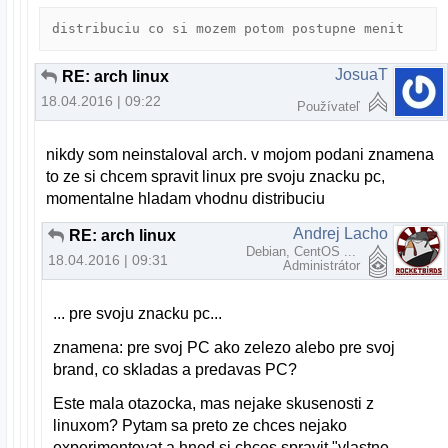
distribuciu co si mozem potom postupne menit
JosuaT
RE: arch linux
18.04.2016 | 09:22
Používateľ
nikdy som neinstaloval arch. v mojom podani znamena
to ze si chcem spravit linux pre svoju znacku pc,
momentalne hladam vhodnu distribuciu
Andrej Lacho
RE: arch linux
Debian, CentOS ...
18.04.2016 | 09:31
Administrátor
... pre svoju znacku pc...
znamena: pre svoj PC ako zelezo alebo pre svoj
brand, co skladas a predavas PC?
Este mala otazocka, mas nejake skusenosti z
linuxom? Pytam sa preto ze chces nejako
experimentovat a hned si chces spravit "vlastne