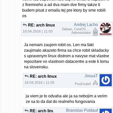
z firemneho a ad dva mam dve firmy takze ti
budem pisat z emailu tej pre ktory by sme robili
os
Andrej Lacho
RE: arch linux
Debian, CentOS ...
18.04.2016 | 11:03
Administrátor
Ja nemam zaujem robit os. Len ma fakt
zaujimalo akazeto firma sa chce robit skladacky
s upravenym linux distrom a navyse mat vlastne
repozitare vo vlastnom datacentre a este k tomu
na slovensku.
JosuaT
RE: arch linux
18.04.2016 | 11:05
Používateľ
ja viem je to odvaha ale ja sa nebojim a verim
ze sa to da dat do realneho fungovania
Branislav Poldauf
RE: arch linux