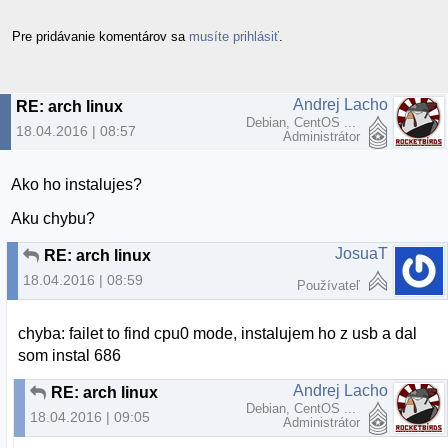
Pre pridávanie komentárov sa
musíte prihlásiť
.
Andrej Lacho
RE: arch linux
Debian, CentOS ...
18.04.2016 | 08:57
Administrátor
Ako ho instalujes?
Aku chybu?
JosuaT
RE: arch linux
18.04.2016 | 08:59
Používateľ
chyba: failet to find cpu0 mode, instalujem ho z usb a dal
som instal 686
Andrej Lacho
RE: arch linux
Debian, CentOS ...
18.04.2016 | 09:05
Administrátor