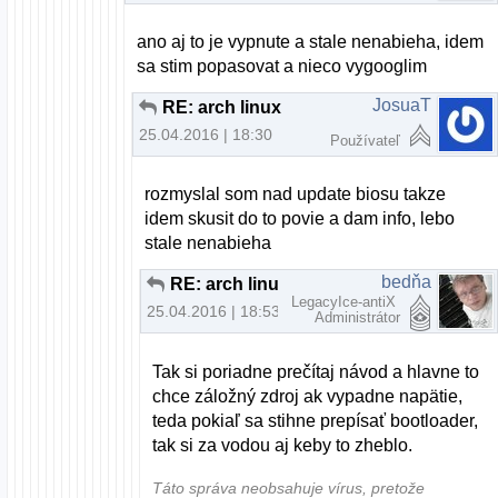
ano aj to je vypnute a stale nenabieha, idem
sa stim popasovat a nieco vygooglim
JosuaT
RE: arch linux
25.04.2016 | 18:30
Používateľ
rozmyslal som nad update biosu takze
idem skusit do to povie a dam info, lebo
stale nenabieha
bedňa
RE: arch linux
LegacyIce-antiX
25.04.2016 | 18:53
Administrátor
Tak si poriadne prečítaj návod a hlavne to
chce záložný zdroj ak vypadne napätie,
teda pokiaľ sa stihne prepísať bootloader,
tak si za vodou aj keby to zheblo.
Táto správa neobsahuje vírus, pretože