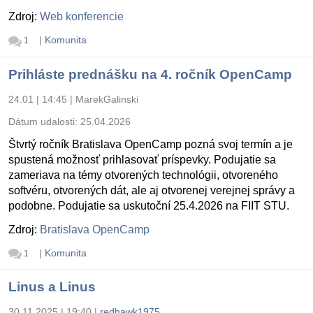
Zdroj:
Web konferencie
|
Komunita
1
Prihláste prednášku na 4. ročník OpenCamp
24.01 | 14:45
|
MarekGalinski
Dátum udalosti:
25.04.2026
Štvrtý ročník Bratislava OpenCamp pozná svoj termín a je
spustená možnosť prihlasovať príspevky. Podujatie sa
zameriava na témy otvorených technológii, otvoreného
softvéru, otvorených dát, ale aj otvorenej verejnej správy a
podobne. Podujatie sa uskutoční 25.4.2026 na FIIT STU.
Zdroj:
Bratislava OpenCamp
|
Komunita
1
Linus a Linus
30.11.2025 | 19:40
|
redhawk1975