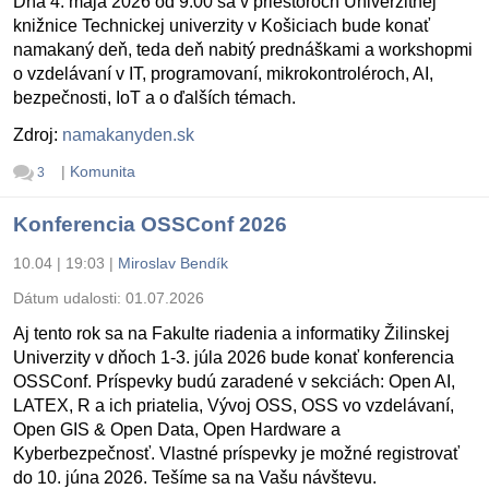
Dňa 4. mája 2026 od 9:00 sa v priestoroch Univerzitnej
knižnice Technickej univerzity v Košiciach bude konať
namakaný deň, teda deň nabitý prednáškami a workshopmi
o vzdelávaní v IT, programovaní, mikrokontroléroch, AI,
bezpečnosti, IoT a o ďalších témach.
Zdroj:
namakanyden.sk
|
Komunita
3
Konferencia OSSConf 2026
10.04 | 19:03
|
Miroslav Bendík
Dátum udalosti:
01.07.2026
Aj tento rok sa na Fakulte riadenia a informatiky Žilinskej
Univerzity v dňoch 1-3. júla 2026 bude konať konferencia
OSSConf. Príspevky budú zaradené v sekciách: Open AI,
LATEX, R a ich priatelia, Vývoj OSS, OSS vo vzdelávaní,
Open GIS & Open Data, Open Hardware a
Kyberbezpečnosť. Vlastné príspevky je možné registrovať
do 10. júna 2026. Tešíme sa na Vašu návštevu.