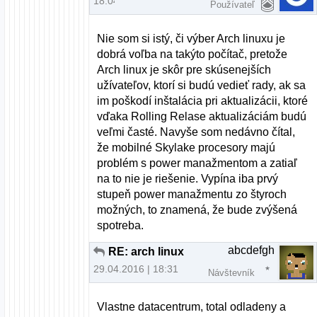
18.04.2016 | 14:38
Používateľ
Nie som si istý, či výber Arch linuxu je
dobrá voľba na takýto počítač, pretože
Arch linux je skôr pre skúsenejších
užívateľov, ktorí si budú vedieť rady, ak sa
im poškodí inštalácia pri aktualizácii, ktoré
vďaka Rolling Relase aktualizáciám budú
veľmi časté. Navyše som nedávno čítal,
že mobilné Skylake procesory majú
problém s power manažmentom a zatiaľ
na to nie je riešenie. Vypína iba prvý
stupeň power manažmentu zo štyroch
možných, to znamená, že bude zvýšená
spotreba.
abcdefgh
RE: arch linux
29.04.2016 | 18:31
Návštevník
Vlastne datacentrum, total odladeny a