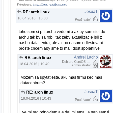
Windows.
http://kernelultras.org
JosuaT
RE: arch linux
18.04.2016 | 10:38
Používateľ
toho som si pri archu vedomi a ak by som siel do
archu tak by sa robil tak zeby aktualizacie isli z
nasho datacentra, ale az po nasom odtestovani.
proste chcem aby sme to mali dost spolahlive
Andrej Lacho
RE: arch linux
Debian, CentOS ...
18.04.2016 | 10:40
Administrátor
Mozem sa spytat este, aku mas firmu ked mas
datacentrum?
JosuaT
RE: arch linux
18.04.2016 | 10:43
Používateľ
velmi rad odpoviem ale daj mi email a napisem ti