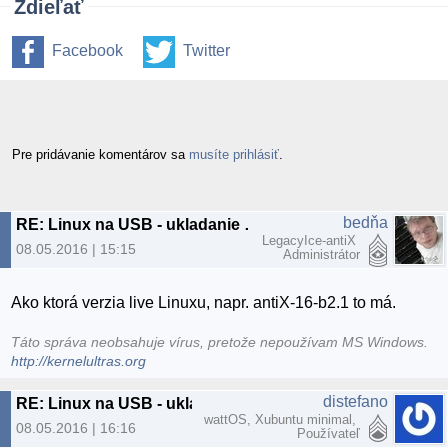
Zdieľať
Facebook
Twitter
Pre pridávanie komentárov sa
musíte prihlásiť
.
bedňa
RE: Linux na USB - ukladanie nastavenia a SW do USB
LegacyIce-antiX
08.05.2016 | 15:15
Administrátor
Ako ktorá verzia live Linuxu, napr. antiX-16-b2.1 to má.
Táto správa neobsahuje vírus, pretože nepoužívam MS Windows.
http://kernelultras.org
distefano
RE: Linux na USB - ukladanie nastavenia a SW do USB
wattOS, Xubuntu minimal,
08.05.2016 | 16:16
Používateľ