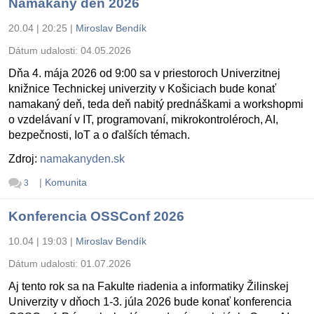
Namakaný deň 2026
20.04 | 20:25
|
Miroslav Bendík
Dátum udalosti:
04.05.2026
Dňa 4. mája 2026 od 9:00 sa v priestoroch Univerzitnej
knižnice Technickej univerzity v Košiciach bude konať
namakaný deň, teda deň nabitý prednáškami a workshopmi
o vzdelávaní v IT, programovaní, mikrokontroléroch, AI,
bezpečnosti, IoT a o ďalších témach.
Zdroj:
namakanyden.sk
|
Komunita
3
Konferencia OSSConf 2026
10.04 | 19:03
|
Miroslav Bendík
Dátum udalosti:
01.07.2026
Aj tento rok sa na Fakulte riadenia a informatiky Žilinskej
Univerzity v dňoch 1-3. júla 2026 bude konať konferencia