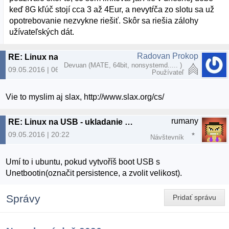
keď 8G kľúč stojí cca 3 až 4Eur, a nevytŕča zo slotu sa už
opotrebovanie nezvykne riešiť. Skôr sa riešia zálohy
užívateľských dát.
Radovan Prokop
RE: Linux na USB - ukladanie nastavenia a SW do USB
Devuan (MATE, 64bit, nonsystemd..... )
09.05.2016 | 06:20
Používateľ
Vie to myslim aj slax, http://www.slax.org/cs/
rumany
RE: Linux na USB - ukladanie nastavenia a SW do USB
09.05.2016 | 20:22
Návštevník
Umí to i ubuntu, pokud vytvoříš boot USB s
Unetbootin(označit persistence, a zvolit velikost).
Správy
Pridať správu