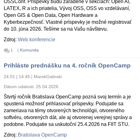
OSSConf. Príspevky budú zaradené v sekciách: Open AI,
LATEX, R a ich priatelia, Vývoj OSS, OSS vo vzdelávaní,
Open GIS & Open Data, Open Hardware a
Kyberbezpečnosť. Vlastné príspevky je možné registrovať
do 10. júna 2026. Tešíme sa na Vašu návštevu.
Zdroj:
Web konferencie
|
Komunita
1
Prihláste prednášku na 4. ročník OpenCamp
24.01 | 14:45
|
MarekGalinski
Dátum udalosti:
25.04.2026
Štvrtý ročník Bratislava OpenCamp pozná svoj termín a je
spustená možnosť prihlasovať príspevky. Podujatie sa
zameriava na témy otvorených technológii, otvoreného
softvéru, otvorených dát, ale aj otvorenej verejnej správy a
podobne. Podujatie sa uskutoční 25.4.2026 na FIIT STU.
Zdroj:
Bratislava OpenCamp