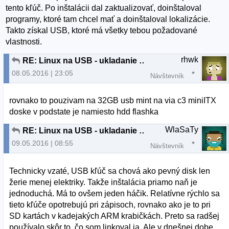
tento kľúč. Po inštalácii dal zaktualizovať, doinštaloval
programy, ktoré tam chcel mať a doinštaloval lokalizácie.
Takto získal USB, ktoré má všetky tebou požadované
vlastnosti.
rhwk
RE: Linux na USB - ukladanie nastavenia a SW do USB
08.05.2016 | 23:05
Návštevník
rovnako to pouzivam na 32GB usb mint na via c3 miniITX
doske v podstate je namiesto hdd flashka
WlaSaTy
RE: Linux na USB - ukladanie nastavenia a SW do USB
09.05.2016 | 08:55
Návštevník
Technicky vzaté, USB kľúč sa chová ako pevný disk len
žerie menej elektriky. Takže inštalácia priamo naň je
jednoduchá. Má to ovšem jeden háčik. Relatívne rýchlo sa
tieto kľúče opotrebujú pri zápisoch, rovnako ako je to pri
SD kartách v kadejakých ARM krabičkách. Preto sa radšej
používalo skôr to, čo som linkoval ja. Ale v dnešnej dobe