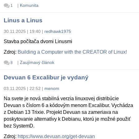
|
Komunita
1
Linus a Linus
30.11.2025 | 19:40
|
redhawk1975
Stavba počítača dvomi Linusmi
Zdroj:
Building a Computer with the CREATOR of Linux!
|
Zaujímavý článok
8
Devuan 6 Excalibur je vydaný
03.11.2025 | 22:52
|
menom
Na svete je nová stabilná verzia linuxovej distribúcie
Devuan s číslom 6 a kódovým menom Excalibur. Vychádza
z Debian 13 Trixie. Projekt Devuan sa zameriava na
poskytovanie alternatívy k Debianu, ktorú je možné použiť
bez SystemD.
Zdroj:
https://www.devuan.org/get-devuan