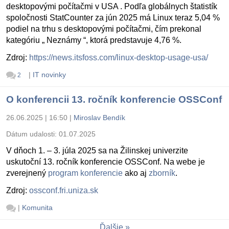
desktopovými počítačmi v USA . Podľa globálnych štatistík
spoločnosti StatCounter za jún 2025 má Linux teraz 5,04 %
podiel na trhu s desktopovými počítačmi, čím prekonal
kategóriu „ Neznámy “, ktorá predstavuje 4,76 %.
Zdroj:
https://news.itsfoss.com/linux-desktop-usage-usa/
|
IT novinky
2
O konferencii 13. ročník konferencie OSSConf
26.06.2025 | 16:50
|
Miroslav Bendík
Dátum udalosti:
01.07.2025
V dňoch 1. – 3. júla 2025 sa na Žilinskej univerzite
uskutoční 13. ročník konferencie OSSConf. Na webe je
zverejnený
program konferencie
ako aj
zborník
.
Zdroj:
ossconf.fri.uniza.sk
|
Komunita
Ďalšie