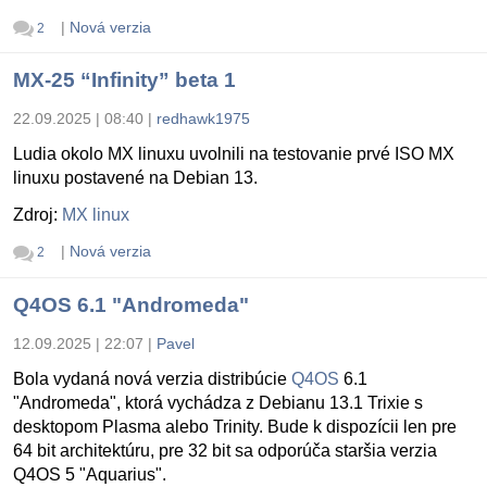
|
Nová verzia
2
MX-25 “Infinity” beta 1
22.09.2025 | 08:40
|
redhawk1975
Ludia okolo MX linuxu uvolnili na testovanie prvé ISO MX
linuxu postavené na Debian 13.
Zdroj:
MX linux
|
Nová verzia
2
Q4OS 6.1 "Andromeda"
12.09.2025 | 22:07
|
Pavel
Bola vydaná nová verzia distribúcie
Q4OS
6.1
"Andromeda", ktorá vychádza z Debianu 13.1 Trixie s
desktopom Plasma alebo Trinity. Bude k dispozícii len pre
64 bit architektúru, pre 32 bit sa odporúča staršia verzia
Q4OS 5 "Aquarius".