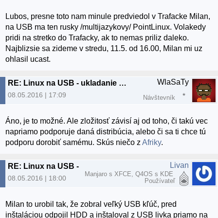
Lubos, presne toto nam minule predviedol v Trafacke Milan,
na USB ma ten rusky /multijazykovy/ PointLinux. Volakedy
pridi na stretko do Trafacky, ak to nemas priliz daleko.
Najblizsie sa zideme v stredu, 11.5. od 16.00, Milan mi uz
ohlasil ucast.
WlaSaTy
RE: Linux na USB - ukladanie nastavenia a SW do USB
08.05.2016 | 17:09
Návštevník
Áno, je to možné. Ale zložitosť závisí aj od toho, či takú vec
napriamo podporuje daná distribúcia, alebo či sa ti chce tú
podporu dorobiť samému. Skús niečo z
Afriky
.
Livan
RE: Linux na USB - ukladanie nastavenia a SW do USB
Manjaro s XFCE, Q4OS s KDE
08.05.2016 | 18:00
Používateľ
Milan to urobil tak, že zobral veľký USB kľúč, pred
inštaláciou odpojil HDD a inštaloval z USB livka priamo na