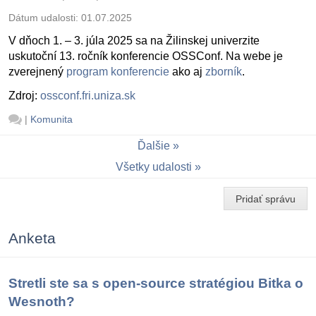
Dátum udalosti:
01.07.2025
V dňoch 1. – 3. júla 2025 sa na Žilinskej univerzite
uskutoční 13. ročník konferencie OSSConf. Na webe je
zverejnený
program konferencie
ako aj
zborník
.
Zdroj:
ossconf.fri.uniza.sk
|
Komunita
Ďalšie
Všetky udalosti
Pridať správu
Anketa
Stretli ste sa s open-source stratégiou Bitka o
Wesnoth?