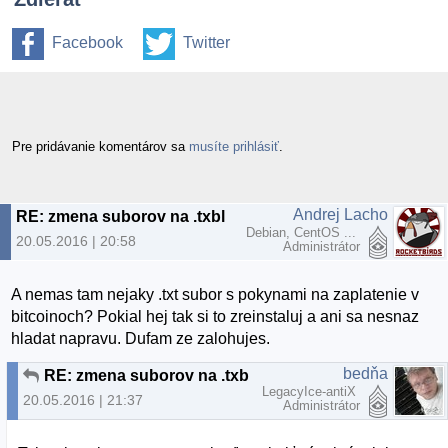
Facebook
Twitter
Pre pridávanie komentárov sa
musíte prihlásiť
.
Andrej Lacho
RE: zmena suborov na .txbl
Debian, CentOS ...
20.05.2016 | 20:58
Administrátor
A nemas tam nejaky .txt subor s pokynami na zaplatenie v
bitcoinoch? Pokial hej tak si to zreinstaluj a ani sa nesnaz
hladat napravu. Dufam ze zalohujes.
bedňa
RE: zmena suborov na .txbl
LegacyIce-antiX
20.05.2016 | 21:37
Administrátor