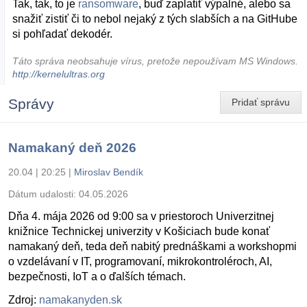
Tak, tak, to je
ransomware
, buď zaplatiť výpalné, alebo sa
snažiť zistiť či to nebol nejaký z tých slabších a na GitHube
si pohľadať dekodér.
Táto správa neobsahuje vírus, pretože nepoužívam MS Windows.
http://kernelultras.org
Správy
Pridať správu
Namakaný deň 2026
20.04 | 20:25
|
Miroslav Bendík
Dátum udalosti:
04.05.2026
Dňa 4. mája 2026 od 9:00 sa v priestoroch Univerzitnej
knižnice Technickej univerzity v Košiciach bude konať
namakaný deň, teda deň nabitý prednáškami a workshopmi
o vzdelávaní v IT, programovaní, mikrokontroléroch, AI,
bezpečnosti, IoT a o ďalších témach.
Zdroj:
namakanyden.sk