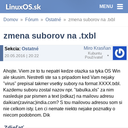
MENU
Domov
Fórum
Ostatné
zmena suborov na .txbl
zmena suborov na .txbl
Miro Krasňan
Sekcia
:
Ostatné
Kubuntu
20.05.2016 | 20:22
Používateľ
Ahojte. Viem ze to tu nepatri kedze otazka sa tyka OS Win
ale skusim. Nestretli ste sa s pripadom ked Vam nejaky
"virus" prepisal takmer vsetky subory na format XXXX.txbl.
Kazdemu suboru zostal nazov npr. "tabulka.xls" za nim
nasleduje par pismen a text (odkaz) na mailovu adresu
daikian(zavinac)india.com? S tou mailovou adresou som si
nie celkom isty. Len ci nemate niekto nejake poznatky o
niecom podobnom. Dik
Zdieľať