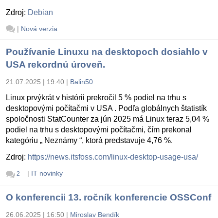
Zdroj:
Debian
|
Nová verzia
Používanie Linuxu na desktopoch dosiahlo v
USA rekordnú úroveň.
21.07.2025 | 19:40
|
Balin50
Linux prvýkrát v histórii prekročil 5 % podiel na trhu s
desktopovými počítačmi v USA . Podľa globálnych štatistík
spoločnosti StatCounter za jún 2025 má Linux teraz 5,04 %
podiel na trhu s desktopovými počítačmi, čím prekonal
kategóriu „ Neznámy “, ktorá predstavuje 4,76 %.
Zdroj:
https://news.itsfoss.com/linux-desktop-usage-usa/
|
IT novinky
2
O konferencii 13. ročník konferencie OSSConf
26.06.2025 | 16:50
|
Miroslav Bendík