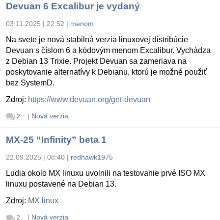
Devuan 6 Excalibur je vydaný
03.11.2025 | 22:52
|
menom
Na svete je nová stabilná verzia linuxovej distribúcie
Devuan s číslom 6 a kódovým menom Excalibur. Vychádza
z Debian 13 Trixie. Projekt Devuan sa zameriava na
poskytovanie alternatívy k Debianu, ktorú je možné použiť
bez SystemD.
Zdroj:
https://www.devuan.org/get-devuan
|
Nová verzia
2
MX-25 “Infinity” beta 1
22.09.2025 | 08:40
|
redhawk1975
Ludia okolo MX linuxu uvolnili na testovanie prvé ISO MX
linuxu postavené na Debian 13.
Zdroj:
MX linux
|
Nová verzia
2