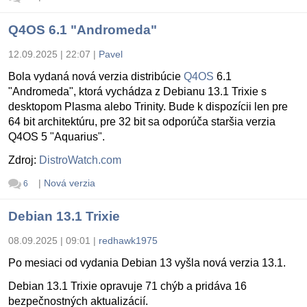
Q4OS 6.1 "Andromeda"
12.09.2025 | 22:07
|
Pavel
Bola vydaná nová verzia distribúcie
Q4OS
6.1
"Andromeda", ktorá vychádza z Debianu 13.1 Trixie s
desktopom Plasma alebo Trinity. Bude k dispozícii len pre
64 bit architektúru, pre 32 bit sa odporúča staršia verzia
Q4OS 5 "Aquarius".
Zdroj:
DistroWatch.com
|
Nová verzia
6
Debian 13.1 Trixie
08.09.2025 | 09:01
|
redhawk1975
Po mesiaci od vydania Debian 13 vyšla nová verzia 13.1.
Debian 13.1 Trixie opravuje 71 chýb a pridáva 16
bezpečnostných aktualizácií.