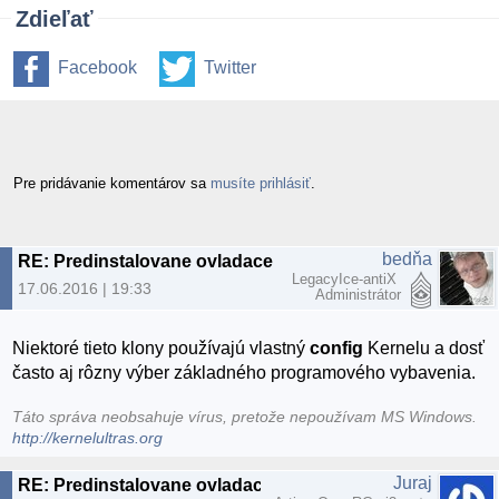
Zdieľať
Facebook
Twitter
Pre pridávanie komentárov sa
musíte prihlásiť
.
bedňa
RE: Predinstalovane ovladace v Linuxe
LegacyIce-antiX
17.06.2016 | 19:33
Administrátor
Niektoré tieto klony používajú vlastný
config
Kernelu a dosť
často aj rôzny výber základného programového vybavenia.
Táto správa neobsahuje vírus, pretože nepoužívam MS Windows.
http://kernelultras.org
Juraj
RE: Predinstalovane ovladace v Linuxe