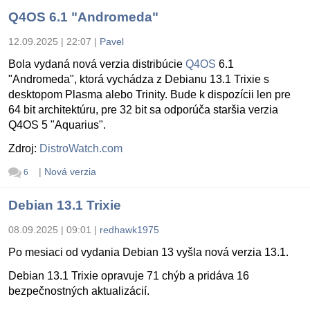
Q4OS 6.1 "Andromeda"
12.09.2025 | 22:07
|
Pavel
Bola vydaná nová verzia distribúcie
Q4OS
6.1
"Andromeda", ktorá vychádza z Debianu 13.1 Trixie s
desktopom Plasma alebo Trinity. Bude k dispozícii len pre
64 bit architektúru, pre 32 bit sa odporúča staršia verzia
Q4OS 5 "Aquarius".
Zdroj:
DistroWatch.com
|
Nová verzia
6
Debian 13.1 Trixie
08.09.2025 | 09:01
|
redhawk1975
Po mesiaci od vydania Debian 13 vyšla nová verzia 13.1.
Debian 13.1 Trixie opravuje 71 chýb a pridáva 16
bezpečnostných aktualizácií.