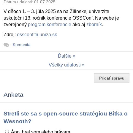
Dátum udalosti:
01.07.2025
V dňoch 1. – 3. júla 2025 sa na Žilinskej univerzite
uskutoční 13. ročník konferencie OSSConf. Na webe je
zverejnený
program konferencie
ako aj
zborník
.
Zdroj:
ossconf.fri.uniza.sk
|
Komunita
Ďalšie
Všetky udalosti
Pridať správu
Anketa
Stretli ste sa s open-source stratégiou Bitka o
Wesnoth?
Áno, hral som alebo hrávam