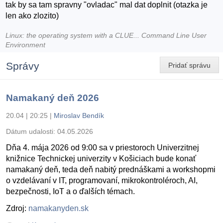
tak by sa tam spravny "ovladac" mal dat doplnit (otazka je
len ako zlozito)
Linux: the operating system with a CLUE... Command Line User
Environment
Správy
Pridať správu
Namakaný deň 2026
20.04 | 20:25
|
Miroslav Bendík
Dátum udalosti:
04.05.2026
Dňa 4. mája 2026 od 9:00 sa v priestoroch Univerzitnej
knižnice Technickej univerzity v Košiciach bude konať
namakaný deň, teda deň nabitý prednáškami a workshopmi
o vzdelávaní v IT, programovaní, mikrokontroléroch, AI,
bezpečnosti, IoT a o ďalších témach.
Zdroj:
namakanyden.sk