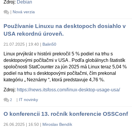
Zdroj:
Debian
|
Nová verzia
Používanie Linuxu na desktopoch dosiahlo v
USA rekordnú úroveň.
21.07.2025 | 19:40
|
Balin50
Linux prvýkrát v histórii prekročil 5 % podiel na trhu s
desktopovými počítačmi v USA . Podľa globálnych štatistík
spoločnosti StatCounter za jún 2025 má Linux teraz 5,04 %
podiel na trhu s desktopovými počítačmi, čím prekonal
kategóriu „ Neznámy “, ktorá predstavuje 4,76 %.
Zdroj:
https://news.itsfoss.com/linux-desktop-usage-usa/
|
IT novinky
2
O konferencii 13. ročník konferencie OSSConf
26.06.2025 | 16:50
|
Miroslav Bendík