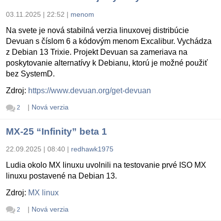
03.11.2025 | 22:52
|
menom
Na svete je nová stabilná verzia linuxovej distribúcie
Devuan s číslom 6 a kódovým menom Excalibur. Vychádza
z Debian 13 Trixie. Projekt Devuan sa zameriava na
poskytovanie alternatívy k Debianu, ktorú je možné použiť
bez SystemD.
Zdroj:
https://www.devuan.org/get-devuan
|
Nová verzia
2
MX-25 “Infinity” beta 1
22.09.2025 | 08:40
|
redhawk1975
Ludia okolo MX linuxu uvolnili na testovanie prvé ISO MX
linuxu postavené na Debian 13.
Zdroj:
MX linux
|
Nová verzia
2