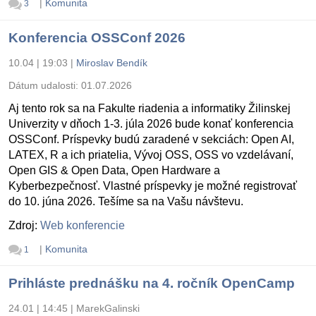
|
Komunita
3
Konferencia OSSConf 2026
10.04 | 19:03
|
Miroslav Bendík
Dátum udalosti:
01.07.2026
Aj tento rok sa na Fakulte riadenia a informatiky Žilinskej
Univerzity v dňoch 1-3. júla 2026 bude konať konferencia
OSSConf. Príspevky budú zaradené v sekciách: Open AI,
LATEX, R a ich priatelia, Vývoj OSS, OSS vo vzdelávaní,
Open GIS & Open Data, Open Hardware a
Kyberbezpečnosť. Vlastné príspevky je možné registrovať
do 10. júna 2026. Tešíme sa na Vašu návštevu.
Zdroj:
Web konferencie
|
Komunita
1
Prihláste prednášku na 4. ročník OpenCamp
24.01 | 14:45
|
MarekGalinski