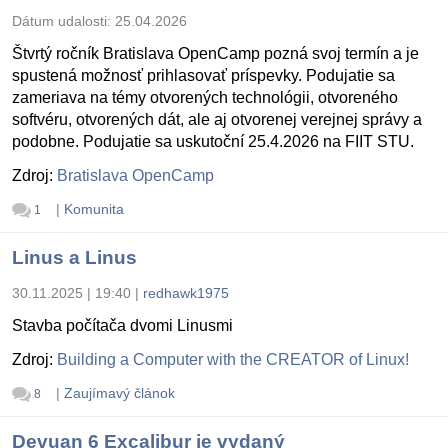
Dátum udalosti:
25.04.2026
Štvrtý ročník Bratislava OpenCamp pozná svoj termín a je
spustená možnosť prihlasovať príspevky. Podujatie sa
zameriava na témy otvorených technológii, otvoreného
softvéru, otvorených dát, ale aj otvorenej verejnej správy a
podobne. Podujatie sa uskutoční 25.4.2026 na FIIT STU.
Zdroj:
Bratislava OpenCamp
|
Komunita
1
Linus a Linus
30.11.2025 | 19:40
|
redhawk1975
Stavba počítača dvomi Linusmi
Zdroj:
Building a Computer with the CREATOR of Linux!
|
Zaujímavý článok
8
Devuan 6 Excalibur je vydaný