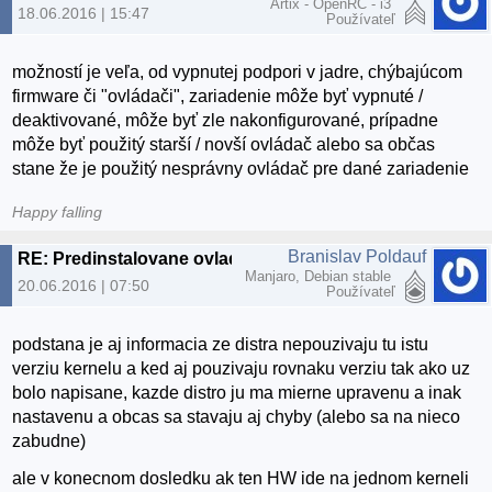
Artix - OpenRC - i3
18.06.2016 | 15:47
Používateľ
možností je veľa, od vypnutej podpori v jadre, chýbajúcom
firmware či "ovládači", zariadenie môže byť vypnuté /
deaktivované, môže byť zle nakonfigurované, prípadne
môže byť použitý starší / novší ovládač alebo sa občas
stane že je použitý nesprávny ovládač pre dané zariadenie
Happy falling
Branislav Poldauf
RE: Predinstalovane ovladace v Linuxe
Manjaro, Debian stable
20.06.2016 | 07:50
Používateľ
podstana je aj informacia ze distra nepouzivaju tu istu
verziu kernelu a ked aj pouzivaju rovnaku verziu tak ako uz
bolo napisane, kazde distro ju ma mierne upravenu a inak
nastavenu a obcas sa stavaju aj chyby (alebo sa na nieco
zabudne)
ale v konecnom dosledku ak ten HW ide na jednom kerneli