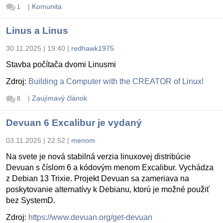
|
Komunita
1
Linus a Linus
30.11.2025 | 19:40
|
redhawk1975
Stavba počítača dvomi Linusmi
Zdroj:
Building a Computer with the CREATOR of Linux!
|
Zaujímavý článok
8
Devuan 6 Excalibur je vydaný
03.11.2025 | 22:52
|
menom
Na svete je nová stabilná verzia linuxovej distribúcie
Devuan s číslom 6 a kódovým menom Excalibur. Vychádza
z Debian 13 Trixie. Projekt Devuan sa zameriava na
poskytovanie alternatívy k Debianu, ktorú je možné použiť
bez SystemD.
Zdroj:
https://www.devuan.org/get-devuan