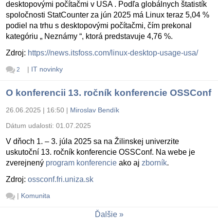
desktopovými počítačmi v USA . Podľa globálnych štatistík
spoločnosti StatCounter za jún 2025 má Linux teraz 5,04 %
podiel na trhu s desktopovými počítačmi, čím prekonal
kategóriu „ Neznámy “, ktorá predstavuje 4,76 %.
Zdroj:
https://news.itsfoss.com/linux-desktop-usage-usa/
|
IT novinky
2
O konferencii 13. ročník konferencie OSSConf
26.06.2025 | 16:50
|
Miroslav Bendík
Dátum udalosti:
01.07.2025
V dňoch 1. – 3. júla 2025 sa na Žilinskej univerzite
uskutoční 13. ročník konferencie OSSConf. Na webe je
zverejnený
program konferencie
ako aj
zborník
.
Zdroj:
ossconf.fri.uniza.sk
|
Komunita
Ďalšie