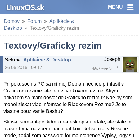
MENU
Domov
Fórum
Aplikácie &
Desktop
Textovy/Graficky rezim
Textovy/Graficky rezim
Joseph
Sekcia
:
Aplikácie & Desktop
26.06.2016 | 09:17
Návštevník
Pri pokusoch s PC sa mi moj Debian nechce prihlasit v
Grafickom rezime, ale len v riadkovom rezime. Akym
prikazom sa mam dostat do Grafickho rezimu? Kde by som
mohol ziskat viac informaciio Riadkovom Rezime? Je to
vlastne pouzivanie Bashu?
Skusal som apt-get kdm kde-desktop a update, ale stale mi
hlasi: chyba na zberniciach balikov. Bol som aj v Rescue
mode, zadal som password for maintanence Vypisy, logy su