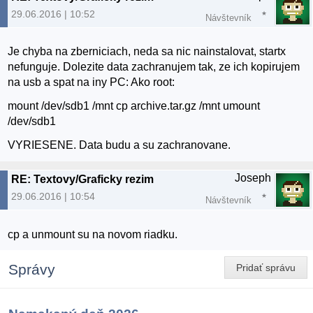
29.06.2016 | 10:52
Návštevník
Je chyba na zberniciach, neda sa nic nainstalovat, startx
nefunguje. Dolezite data zachranujem tak, ze ich kopirujem
na usb a spat na iny PC: Ako root:
mount /dev/sdb1 /mnt cp archive.tar.gz /mnt umount
/dev/sdb1
VYRIESENE. Data budu a su zachranovane.
Joseph
RE: Textovy/Graficky rezim
29.06.2016 | 10:54
Návštevník
cp a unmount su na novom riadku.
Správy
Pridať správu