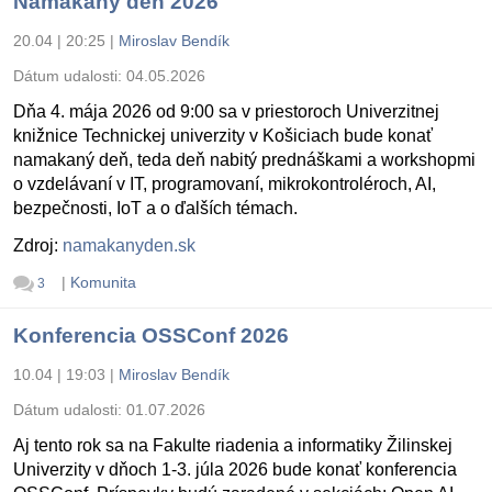
Namakaný deň 2026
20.04 | 20:25
|
Miroslav Bendík
Dátum udalosti:
04.05.2026
Dňa 4. mája 2026 od 9:00 sa v priestoroch Univerzitnej
knižnice Technickej univerzity v Košiciach bude konať
namakaný deň, teda deň nabitý prednáškami a workshopmi
o vzdelávaní v IT, programovaní, mikrokontroléroch, AI,
bezpečnosti, IoT a o ďalších témach.
Zdroj:
namakanyden.sk
|
Komunita
3
Konferencia OSSConf 2026
10.04 | 19:03
|
Miroslav Bendík
Dátum udalosti:
01.07.2026
Aj tento rok sa na Fakulte riadenia a informatiky Žilinskej
Univerzity v dňoch 1-3. júla 2026 bude konať konferencia