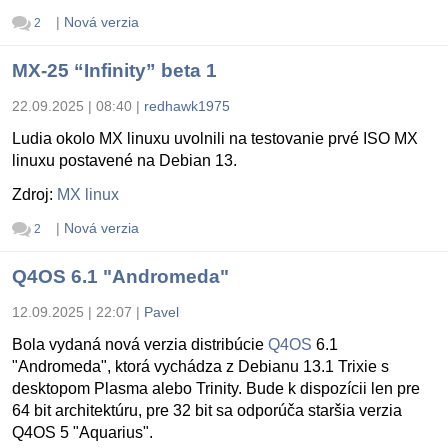
|
Nová verzia
2
MX-25 “Infinity” beta 1
22.09.2025 | 08:40
|
redhawk1975
Ludia okolo MX linuxu uvolnili na testovanie prvé ISO MX
linuxu postavené na Debian 13.
Zdroj:
MX linux
|
Nová verzia
2
Q4OS 6.1 "Andromeda"
12.09.2025 | 22:07
|
Pavel
Bola vydaná nová verzia distribúcie
Q4OS
6.1
"Andromeda", ktorá vychádza z Debianu 13.1 Trixie s
desktopom Plasma alebo Trinity. Bude k dispozícii len pre
64 bit architektúru, pre 32 bit sa odporúča staršia verzia
Q4OS 5 "Aquarius".