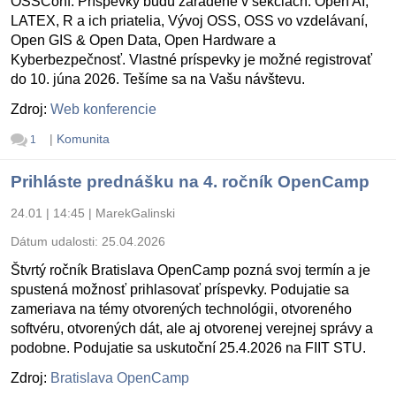
OSSConf. Príspevky budú zaradené v sekciách: Open AI,
LATEX, R a ich priatelia, Vývoj OSS, OSS vo vzdelávaní,
Open GIS & Open Data, Open Hardware a
Kyberbezpečnosť. Vlastné príspevky je možné registrovať
do 10. júna 2026. Tešíme sa na Vašu návštevu.
Zdroj:
Web konferencie
|
Komunita
1
Prihláste prednášku na 4. ročník OpenCamp
24.01 | 14:45
|
MarekGalinski
Dátum udalosti:
25.04.2026
Štvrtý ročník Bratislava OpenCamp pozná svoj termín a je
spustená možnosť prihlasovať príspevky. Podujatie sa
zameriava na témy otvorených technológii, otvoreného
softvéru, otvorených dát, ale aj otvorenej verejnej správy a
podobne. Podujatie sa uskutoční 25.4.2026 na FIIT STU.
Zdroj:
Bratislava OpenCamp