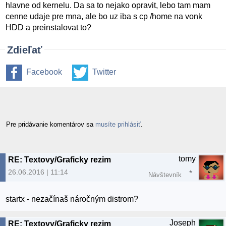
hlavne od kernelu. Da sa to nejako opravit, lebo tam mam
cenne udaje pre mna, ale bo uz iba s cp /home na vonk
HDD a preinstalovat to?
Zdieľať
Facebook
Twitter
Pre pridávanie komentárov sa
musíte prihlásiť
.
tomy
RE: Textovy/Graficky rezim
26.06.2016 | 11:14
Návštevník
startx - nezačínaš náročným distrom?
Joseph
RE: Textovy/Graficky rezim