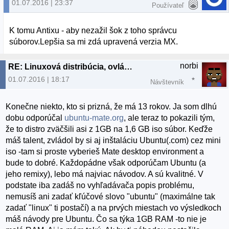
01.07.2016 | 23:37
Používateľ
K tomu Antixu - aby nezažil šok z toho správcu
súborov.Lepšia sa mi zdá upravená verzia MX.
norbi
RE: Linuxová distribúcia, ovládače...
01.07.2016 | 18:17
Návštevník
Konečne niekto, kto si prizná, že má 13 rokov. Ja som dlhú
dobu odporúčal
ubuntu-mate.org
, ale teraz to pokazili tým,
že to distro zväčšili asi z 1GB na 1,6 GB iso súbor. Keďže
máš talent, zvládol by si aj inštaláciu Ubuntu(.com) cez mini
iso -tam si proste vyberieš Mate desktop environment a
bude to dobré. Každopádne však odporúčam Ubuntu (a
jeho remixy), lebo má najviac návodov. A sú kvalitné. V
podstate iba zadáš no vyhľadávača popis problému,
nemusíš ani zadať kľúčové slovo "ubuntu" (maximálne tak
zadať "linux" ti postačí) a na prvých miestach vo výsledkoch
máš návody pre Ubuntu. Čo sa týka 1GB RAM -to nie je