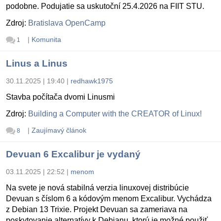
podobne. Podujatie sa uskutoční 25.4.2026 na FIIT STU.
Zdroj:
Bratislava OpenCamp
|
Komunita
1
Linus a Linus
30.11.2025 | 19:40
|
redhawk1975
Stavba počítača dvomi Linusmi
Zdroj:
Building a Computer with the CREATOR of Linux!
|
Zaujímavý článok
8
Devuan 6 Excalibur je vydaný
03.11.2025 | 22:52
|
menom
Na svete je nová stabilná verzia linuxovej distribúcie
Devuan s číslom 6 a kódovým menom Excalibur. Vychádza
z Debian 13 Trixie. Projekt Devuan sa zameriava na
poskytovanie alternatívy k Debianu, ktorú je možné použiť