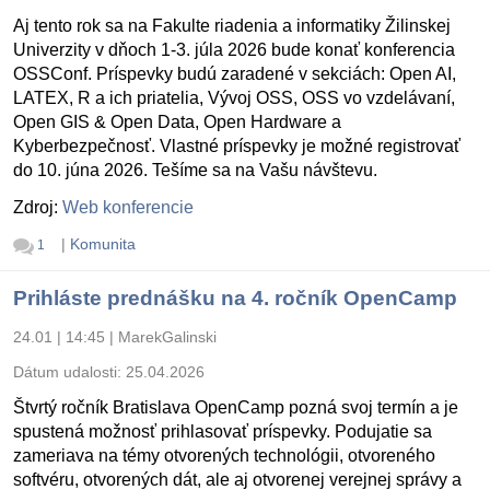
Aj tento rok sa na Fakulte riadenia a informatiky Žilinskej
Univerzity v dňoch 1-3. júla 2026 bude konať konferencia
OSSConf. Príspevky budú zaradené v sekciách: Open AI,
LATEX, R a ich priatelia, Vývoj OSS, OSS vo vzdelávaní,
Open GIS & Open Data, Open Hardware a
Kyberbezpečnosť. Vlastné príspevky je možné registrovať
do 10. júna 2026. Tešíme sa na Vašu návštevu.
Zdroj:
Web konferencie
|
Komunita
1
Prihláste prednášku na 4. ročník OpenCamp
24.01 | 14:45
|
MarekGalinski
Dátum udalosti:
25.04.2026
Štvrtý ročník Bratislava OpenCamp pozná svoj termín a je
spustená možnosť prihlasovať príspevky. Podujatie sa
zameriava na témy otvorených technológii, otvoreného
softvéru, otvorených dát, ale aj otvorenej verejnej správy a