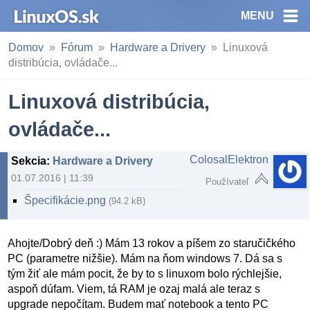
MENU
Domov
Fórum
Hardware a Drivery
Linuxová
distribúcia, ovládače...
Linuxová distribúcia,
ovládače...
ColosalElektron
Sekcia
:
Hardware a Drivery
01.07.2016 | 11:39
Používateľ
Špecifikácie.png
(94.2 kB)
Ahojte/Dobrý deň :) Mám 13 rokov a píšem zo staručičkého
PC (parametre nižšie). Mám na ňom windows 7. Dá sa s
tým žiť ale mám pocit, že by to s linuxom bolo rýchlejšie,
aspoň dúfam. Viem, tá RAM je ozaj malá ale teraz s
upgrade nepočítam. Budem mať notebook a tento PC