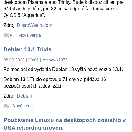
desktopom Plasma alebo Trinity. Bude k dispozícii len pre
64 bit architektúru, pre 32 bit sa odporúča staršia verzia
Q4OS 5 "Aquarius".
Zdroj:
DistroWatch.com
|
Nová verzia
6
Debian 13.1 Trixie
08.09.2025 | 09:01
|
redhawk1975
Po mesiaci od vydania Debian 13 vyšla nová verzia 13.1.
Debian 13.1 Trixie opravuje 71 chýb a pridáva 16
bezpečnostných aktualizácií.
Zdroj:
Debian
|
Nová verzia
Používanie Linuxu na desktopoch dosiahlo v
USA rekordnú úroveň.