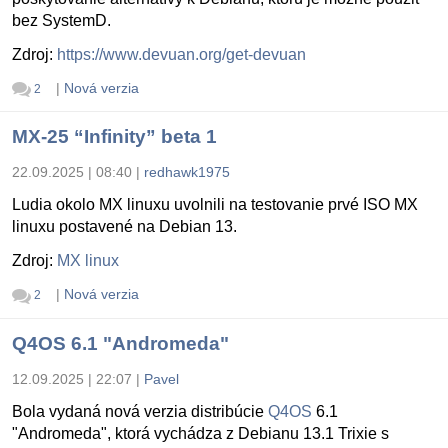
bez SystemD.
Zdroj:
https://www.devuan.org/get-devuan
|
Nová verzia
2
MX-25 “Infinity” beta 1
22.09.2025 | 08:40
|
redhawk1975
Ludia okolo MX linuxu uvolnili na testovanie prvé ISO MX
linuxu postavené na Debian 13.
Zdroj:
MX linux
|
Nová verzia
2
Q4OS 6.1 "Andromeda"
12.09.2025 | 22:07
|
Pavel
Bola vydaná nová verzia distribúcie
Q4OS
6.1
"Andromeda", ktorá vychádza z Debianu 13.1 Trixie s