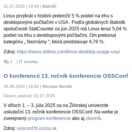
21.07.2025 | 19:40
|
Balin50
Linux prvýkrát v histórii prekročil 5 % podiel na trhu s
desktopovými počítačmi v USA . Podľa globálnych štatistík
spoločnosti StatCounter za jún 2025 má Linux teraz 5,04 %
podiel na trhu s desktopovými počítačmi, čím prekonal
kategóriu „ Neznámy “, ktorá predstavuje 4,76 %.
Zdroj:
https://news.itsfoss.com/linux-desktop-usage-usa/
|
IT novinky
2
O konferencii 13. ročník konferencie OSSConf
26.06.2025 | 16:50
|
Miroslav Bendík
Dátum udalosti:
01.07.2025
V dňoch 1. – 3. júla 2025 sa na Žilinskej univerzite
uskutoční 13. ročník konferencie OSSConf. Na webe je
zverejnený
program konferencie
ako aj
zborník
.
Zdroj:
ossconf.fri.uniza.sk