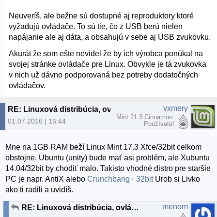
Neuveríš, ale bežne sú dostupné aj reproduktory ktoré
vyžadujú ovládače. To sú tie, čo z USB berú nielen
napájanie ale aj dáta, a obsahujú v sebe aj USB zvukovku.
Akurát že som ešte nevidel že by ich výrobca ponúkal na
svojej stránke ovládače pre Linux. Obvykle je tá zvukovka
v nich už dávno podporovaná bez potreby dodatočných
ovládačov.
vxmery
RE: Linuxová distribúcia, ovládače...
Mint 21.3 Cinnamon
01.07.2016 | 16:44
Používateľ
Mne na 1GB RAM beží Linux Mint 17.3 Xfce/32bit celkom
obstojne. Ubuntu (unity) bude mať asi problém, ale Xubuntu
14.04/32bit by chodiť malo. Takisto vhodné distro pre staršie
PC je napr. AntiX alebo
Crunchbang+ 32bit
Urob si Livko
ako ti radili a uvidíš.
menom
RE: Linuxová distribúcia, ovládače...