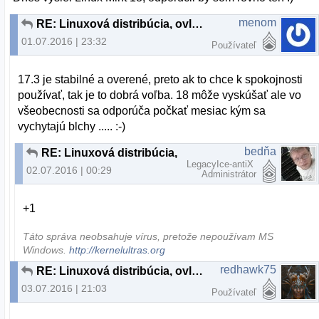
menom
RE: Linuxová distribúcia, ovládače...
01.07.2016 | 23:32
Používateľ
17.3 je stabilné a overené, preto ak to chce k spokojnosti
používať, tak je to dobrá voľba. 18 môže vyskúšať ale vo
všeobecnosti sa odporúča počkať mesiac kým sa
vychytajú blchy ..... :-)
bedňa
RE: Linuxová distribúcia, ovládače...
LegacyIce-antiX
02.07.2016 | 00:29
Administrátor
+1
Táto správa neobsahuje vírus, pretože nepoužívam MS
Windows.
http://kernelultras.org
redhawk75
RE: Linuxová distribúcia, ovládače...
03.07.2016 | 21:03
Používateľ