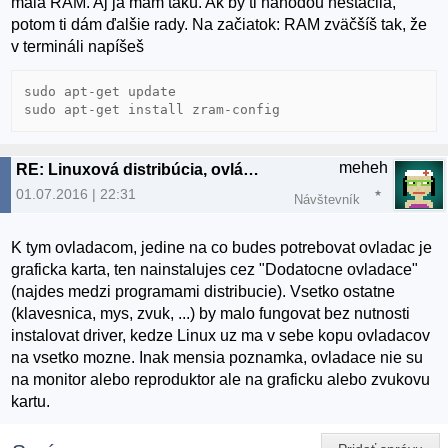
malá RAM. Aj ja mám takú. Ak by ti náhodou nestačila,
potom ti dám ďalšie rady. Na začiatok: RAM zväčšíš tak, že
v termináli napíšeš
sudo apt-get update

sudo apt-get install zram-config
meheh
RE: Linuxová distribúcia, ovládače...
01.07.2016 | 22:31
Návštevník
K tym ovladacom, jedine na co budes potrebovat ovladac je
graficka karta, ten nainstalujes cez "Dodatocne ovladace"
(najdes medzi programami distribucie). Vsetko ostatne
(klavesnica, mys, zvuk, ...) by malo fungovat bez nutnosti
instalovat driver, kedze Linux uz ma v sebe kopu ovladacov
na vsetko mozne. Inak mensia poznamka, ovladace nie su
na monitor alebo reproduktor ale na graficku alebo zvukovu
kartu.