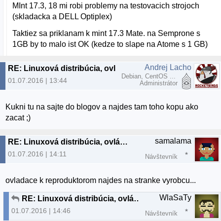
MInt 17.3, 18 mi robi problemy na testovacich strojoch
(skladacka a DELL Optiplex)
Taktiez sa priklanam k mint 17.3 Mate. na Semprone s
1GB by to malo ist OK (kedze to slape na Atome s 1 GB)
Andrej Lacho
RE: Linuxová distribúcia, ovládače...
Debian, CentOS ...
01.07.2016 | 13:44
Administrátor
Kukni tu na sajte do blogov a najdes tam toho kopu ako
zacat ;)
samalama
RE: Linuxová distribúcia, ovládače...
01.07.2016 | 14:11
Návštevník
ovladace k reproduktorom najdes na stranke vyrobcu...
WlaSaTy
RE: Linuxová distribúcia, ovládače...
01.07.2016 | 14:46
Návštevník