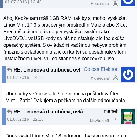
01.07.2016 | 13:42
Používateľ
Ahoj.Kedže tam máš 1GB RAM, tak by si mohol vyskúšať
Linux Mint 17.3 s pracovným prostredím Mate alebo Xfce.
Pred inštaláciou dáš najprv vyskúšať systém ako
LiveDVD/LiveUSB kedy sa nič neinštaluje ale iba skúša
operačný systém. S ovládačmi väčšinou nebýva problém,
(možno s ovládačom grafickej karty) sú obsiahnuté v tom
inštalačnom LiveDVD co stiahneš s koncovkou .iso
ColosalElektron
RE: Linuxová distribúcia, ovládače...
01.07.2016 | 14:13
Používateľ
Ubuntu by veľmi sekalo? Idem trocha poštudovať ten
Mint... Zatiaľ Ďakujem a počkám na ďalšie odporúčania
meheh
RE: Linuxová distribúcia, ovládače...
01.07.2016 | 22:13
Návštevník
Dnes vysiel Linux Mint 18, odporucil by som rovno ten :)