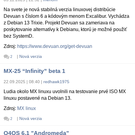
Na svete je nová stabilná verzia linuxovej distribúcie
Devuan s číslom 6 a kódovým menom Excalibur. Vychádza
z Debian 13 Trixie. Projekt Devuan sa zameriava na
poskytovanie alternatívy k Debianu, ktorú je možné použiť
bez SystemD.
Zdroj:
https://www.devuan.org/get-devuan
|
Nová verzia
2
MX-25 “Infinity” beta 1
22.09.2025 | 08:40
|
redhawk1975
Ludia okolo MX linuxu uvolnili na testovanie prvé ISO MX
linuxu postavené na Debian 13.
Zdroj:
MX linux
|
Nová verzia
2
Q4OS 6.1 "Andromeda"