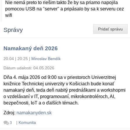
Nie nemá preto to riešim takto že by sa priamo napojila
pomocou USB na "server" a pripásalo by sa k serveru cez
wifi
Správy
Pridať správu
Namakaný deň 2026
20.04 | 20:25
|
Miroslav Bendík
Dátum udalosti:
04.05.2026
Dňa 4. mája 2026 od 9:00 sa v priestoroch Univerzitnej
knižnice Technickej univerzity v Košiciach bude konať
namakaný deň, teda deň nabitý prednáškami a workshopmi
o vzdelávaní v IT, programovaní, mikrokontroléroch, AI,
bezpečnosti, IoT a o ďalších témach.
Zdroj:
namakanyden.sk
|
Komunita
3