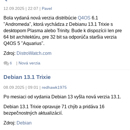
12.09.2025 | 22:07
|
Pavel
Bola vydaná nová verzia distribúcie
Q4OS
6.1
"Andromeda", ktorá vychádza z Debianu 13.1 Trixie s
desktopom Plasma alebo Trinity. Bude k dispozícii len pre
64 bit architektúru, pre 32 bit sa odporúča staršia verzia
Q4OS 5 "Aquarius".
Zdroj:
DistroWatch.com
|
Nová verzia
6
Debian 13.1 Trixie
08.09.2025 | 09:01
|
redhawk1975
Po mesiaci od vydania Debian 13 vyšla nová verzia 13.1.
Debian 13.1 Trixie opravuje 71 chýb a pridáva 16
bezpečnostných aktualizácií.
Zdroj:
Debian