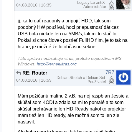
LegacyIce-antiX
04.08.2016 | 16:35
Administrátor
jj, kartu dať readonly a pripojiť HDD, tak som
podobný HW používal, hoci priepustnosť dát cez
USB bola niekde len na 5MB/s, tak mi to stačilo.
Pokiaľ si chce človek pozrieť FullHD film, je to tak na
hrane, je možné že to občasne sekne.
Táto správa neobsahuje vírus, pretože nepoužívam MS
Windows.
http://kernelultras.org
7R7
RE: Router
Debian Stretch a Debian Sid
04.08.2016 | 16:59
Používateľ
Mám požičanú malinu 2 v.B, na nej raspbian Jessie a
skúšal som KODI a zdalo sa mi to pomalé a to som
skúšal prehrávanie len HD Ready nakoľko projektor
mám tiež len HD ready, ale možná som to len zle
nastavil.
Ale keby som to kupoval tak by som kúpil tretiu