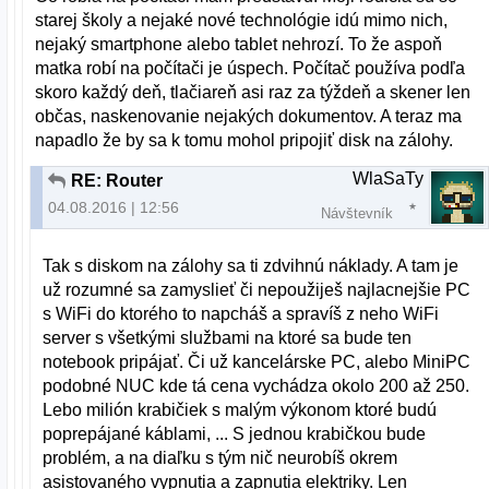
starej školy a nejaké nové technológie idú mimo nich,
nejaký smartphone alebo tablet nehrozí. To že aspoň
matka robí na počítači je úspech. Počítač používa podľa
skoro každý deň, tlačiareň asi raz za týždeň a skener len
občas, naskenovanie nejakých dokumentov. A teraz ma
napadlo že by sa k tomu mohol pripojiť disk na zálohy.
WlaSaTy
RE: Router
04.08.2016 | 12:56
Návštevník
Tak s diskom na zálohy sa ti zdvihnú náklady. A tam je
už rozumné sa zamyslieť či nepoužiješ najlacnejšie PC
s WiFi do ktorého to napcháš a spravíš z neho WiFi
server s všetkými službami na ktoré sa bude ten
notebook pripájať. Či už kancelárske PC, alebo MiniPC
podobné NUC kde tá cena vychádza okolo 200 až 250.
Lebo milión krabičiek s malým výkonom ktoré budú
poprepájané káblami, ... S jednou krabičkou bude
problém, a na diaľku s tým nič neurobíš okrem
asistovaného vypnutia a zapnutia elektriky. Len