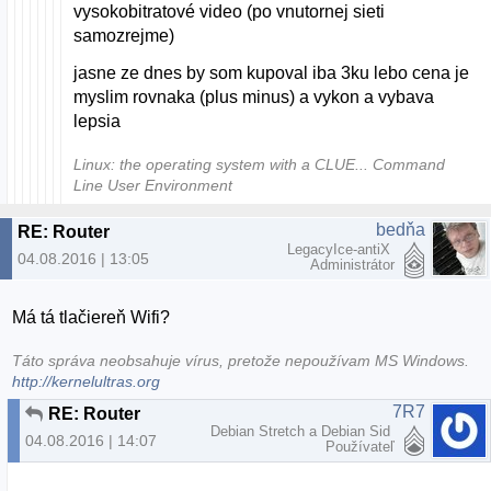
vysokobitratové video (po vnutornej sieti
samozrejme)
jasne ze dnes by som kupoval iba 3ku lebo cena je
myslim rovnaka (plus minus) a vykon a vybava
lepsia
Linux: the operating system with a CLUE... Command
Line User Environment
bedňa
RE: Router
LegacyIce-antiX
04.08.2016 | 13:05
Administrátor
Má tá tlačiereň Wifi?
Táto správa neobsahuje vírus, pretože nepoužívam MS Windows.
http://kernelultras.org
7R7
RE: Router
Debian Stretch a Debian Sid
04.08.2016 | 14:07
Používateľ