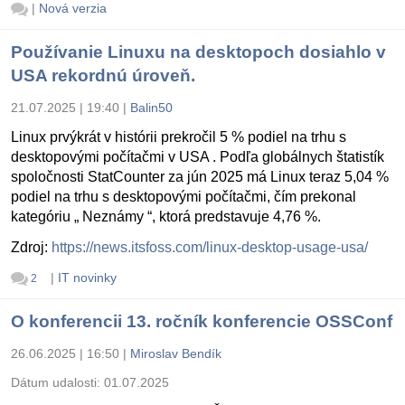
|
Nová verzia
Používanie Linuxu na desktopoch dosiahlo v
USA rekordnú úroveň.
21.07.2025 | 19:40
|
Balin50
Linux prvýkrát v histórii prekročil 5 % podiel na trhu s
desktopovými počítačmi v USA . Podľa globálnych štatistík
spoločnosti StatCounter za jún 2025 má Linux teraz 5,04 %
podiel na trhu s desktopovými počítačmi, čím prekonal
kategóriu „ Neznámy “, ktorá predstavuje 4,76 %.
Zdroj:
https://news.itsfoss.com/linux-desktop-usage-usa/
|
IT novinky
2
O konferencii 13. ročník konferencie OSSConf
26.06.2025 | 16:50
|
Miroslav Bendík
Dátum udalosti:
01.07.2025