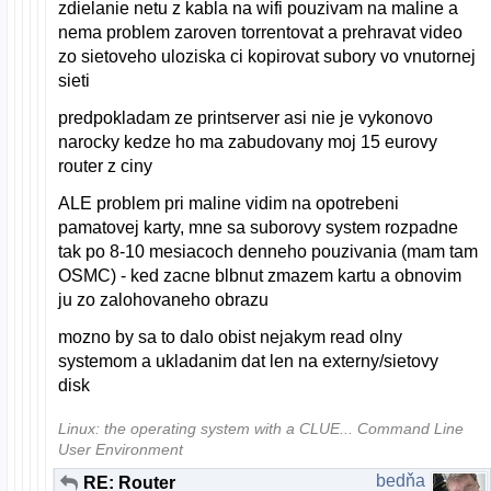
zdielanie netu z kabla na wifi pouzivam na maline a
nema problem zaroven torrentovat a prehravat video
zo sietoveho uloziska ci kopirovat subory vo vnutornej
sieti
predpokladam ze printserver asi nie je vykonovo
narocky kedze ho ma zabudovany moj 15 eurovy
router z ciny
ALE problem pri maline vidim na opotrebeni
pamatovej karty, mne sa suborovy system rozpadne
tak po 8-10 mesiacoch denneho pouzivania (mam tam
OSMC) - ked zacne blbnut zmazem kartu a obnovim
ju zo zalohovaneho obrazu
mozno by sa to dalo obist nejakym read olny
systemom a ukladanim dat len na externy/sietovy
disk
Linux: the operating system with a CLUE... Command Line
User Environment
bedňa
RE: Router