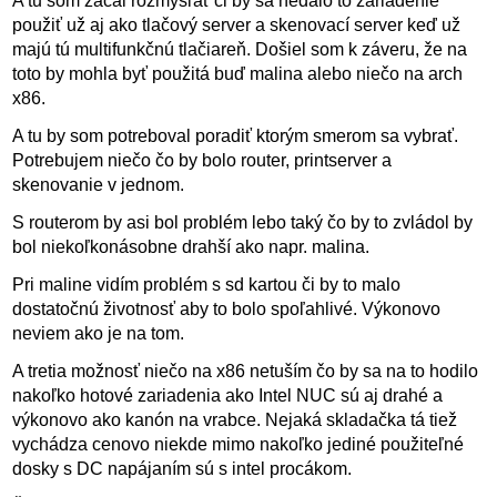
A tu som začal rozmýšľať či by sa nedalo to zariadenie
použiť už aj ako tlačový server a skenovací server keď už
majú tú multifunkčnú tlačiareň. Došiel som k záveru, že na
toto by mohla byť použitá buď malina alebo niečo na arch
x86.
A tu by som potreboval poradiť ktorým smerom sa vybrať.
Potrebujem niečo čo by bolo router, printserver a
skenovanie v jednom.
S routerom by asi bol problém lebo taký čo by to zvládol by
bol niekoľkonásobne drahší ako napr. malina.
Pri maline vidím problém s sd kartou či by to malo
dostatočnú životnosť aby to bolo spoľahlivé. Výkonovo
neviem ako je na tom.
A tretia možnosť niečo na x86 netuším čo by sa na to hodilo
nakoľko hotové zariadenia ako Intel NUC sú aj drahé a
výkonovo ako kanón na vrabce. Nejaká skladačka tá tiež
vychádza cenovo niekde mimo nakoľko jediné použiteľné
dosky s DC napájaním sú s intel procákom.