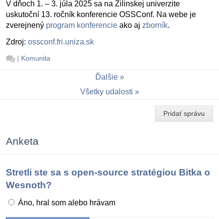
V dňoch 1. – 3. júla 2025 sa na Žilinskej univerzite
uskutoční 13. ročník konferencie OSSConf. Na webe je
zverejnený
program konferencie
ako aj
zborník
.
Zdroj:
ossconf.fri.uniza.sk
|
Komunita
Ďalšie
Všetky udalosti
Pridať správu
Anketa
Stretli ste sa s open-source stratégiou Bitka o
Wesnoth?
Áno, hral som alebo hrávam