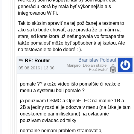
generáciu ktorá by mala byť výkonnejšia a s
integrovanou WiFi.
Tak to skúsim spraviť na tej požičanej a testnem to
ako sa to bude chovať, a je pravda že to mám na
starej sd karte ktorá už nefungovala vo fotoaparáte
takže pomalosť môže byť spôsobená aj kartou. Ale
na testovanie to bolo dobré :-).
Branislav Poldauf
RE: Router
Manjaro, Debian stable
05.08.2016 | 13:36
Používateľ
pomale ?? akože video išlo pomalšie či reakcie
menu a systemu boli pomale ?
ja pouzivam OSMC a OpenELEC na maline 1B a
2B a jediny rozdiel je odozva v menu (na 1tke je tam
oneskorenie par milisekund) na ovladanie
pouzivam ovladac od telky
normalne nemam problem stramovat aj