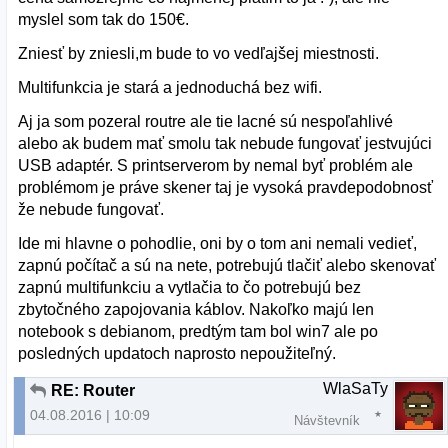
myslel som tak do 150€.
Zniesť by zniesli,m bude to vo vedľajšej miestnosti.
Multifunkcia je stará a jednoduchá bez wifi.
Aj ja som pozeral routre ale tie lacné sú nespoľahlivé
alebo ak budem mať smolu tak nebude fungovať jestvujúci
USB adaptér. S printserverom by nemal byť problém ale
problémom je práve skener taj je vysoká pravdepodobnosť
že nebude fungovať.
Ide mi hlavne o pohodlie, oni by o tom ani nemali vedieť,
zapnú počítač a sú na nete, potrebujú tlačiť alebo skenovať
zapnú multifunkciu a vytlačia to čo potrebujú bez
zbytočného zapojovania káblov. Nakoľko majú len
notebook s debianom, predtým tam bol win7 ale po
posledných updatoch naprosto nepoužiteľný.
WlaSaTy
RE: Router
04.08.2016 | 10:09
Návštevník