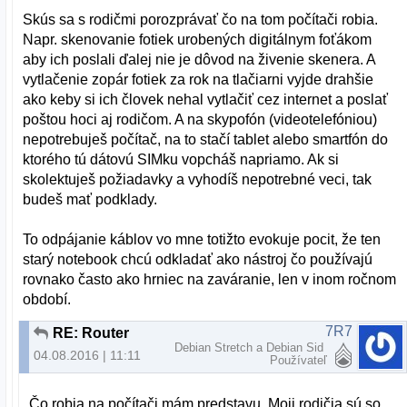
Skús sa s rodičmi porozprávať čo na tom počítači robia.
Napr. skenovanie fotiek urobených digitálnym foťákom
aby ich poslali ďalej nie je dôvod na živenie skenera. A
vytlačenie zopár fotiek za rok na tlačiarni vyjde drahšie
ako keby si ich človek nehal vytlačiť cez internet a poslať
poštou hoci aj rodičom. A na skypofón (videotelefóniou)
nepotrebuješ počítač, na to stačí tablet alebo smartfón do
ktorého tú dátovú SIMku vopcháš napriamo. Ak si
skolektuješ požiadavky a vyhodíš nepotrebné veci, tak
budeš mať podklady.
To odpájanie káblov vo mne totižto evokuje pocit, že ten
starý notebook chcú odkladať ako nástroj čo používajú
rovnako často ako hrniec na zaváranie, len v inom ročnom
období.
7R7
RE: Router
Debian Stretch a Debian Sid
04.08.2016 | 11:11
Používateľ
Čo robia na počítači mám predstavu. Moji rodičia sú so