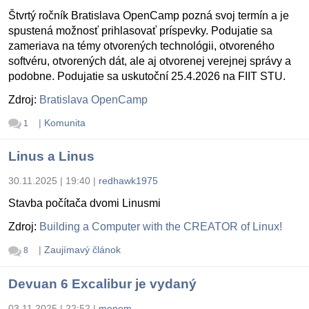
Štvrtý ročník Bratislava OpenCamp pozná svoj termín a je
spustená možnosť prihlasovať príspevky. Podujatie sa
zameriava na témy otvorených technológii, otvoreného
softvéru, otvorených dát, ale aj otvorenej verejnej správy a
podobne. Podujatie sa uskutoční 25.4.2026 na FIIT STU.
Zdroj:
Bratislava OpenCamp
|
Komunita
1
Linus a Linus
30.11.2025 | 19:40
|
redhawk1975
Stavba počítača dvomi Linusmi
Zdroj:
Building a Computer with the CREATOR of Linux!
|
Zaujímavý článok
8
Devuan 6 Excalibur je vydaný
03.11.2025 | 22:52
|
menom