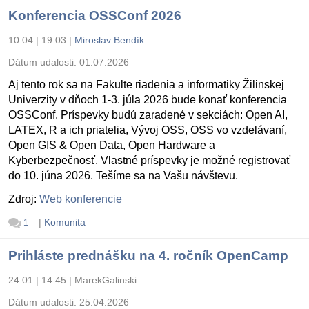
Konferencia OSSConf 2026
10.04 | 19:03
|
Miroslav Bendík
Dátum udalosti:
01.07.2026
Aj tento rok sa na Fakulte riadenia a informatiky Žilinskej
Univerzity v dňoch 1-3. júla 2026 bude konať konferencia
OSSConf. Príspevky budú zaradené v sekciách: Open AI,
LATEX, R a ich priatelia, Vývoj OSS, OSS vo vzdelávaní,
Open GIS & Open Data, Open Hardware a
Kyberbezpečnosť. Vlastné príspevky je možné registrovať
do 10. júna 2026. Tešíme sa na Vašu návštevu.
Zdroj:
Web konferencie
|
Komunita
1
Prihláste prednášku na 4. ročník OpenCamp
24.01 | 14:45
|
MarekGalinski
Dátum udalosti:
25.04.2026