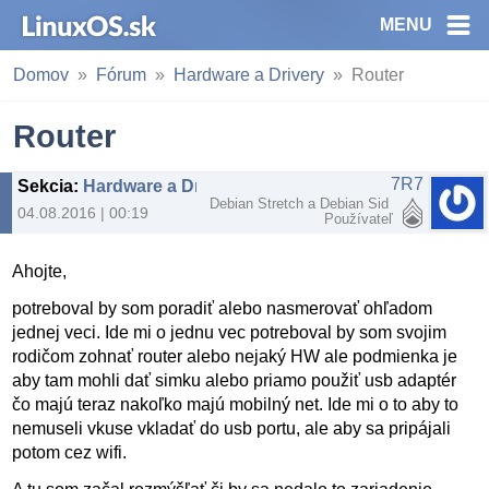
MENU
Domov
Fórum
Hardware a Drivery
Router
Router
7R7
Sekcia
:
Hardware a Drivery
Debian Stretch a Debian Sid
04.08.2016 | 00:19
Používateľ
Ahojte,
potreboval by som poradiť alebo nasmerovať ohľadom
jednej veci. Ide mi o jednu vec potreboval by som svojim
rodičom zohnať router alebo nejaký HW ale podmienka je
aby tam mohli dať simku alebo priamo použiť usb adaptér
čo majú teraz nakoľko majú mobilný net. Ide mi o to aby to
nemuseli vkuse vkladať do usb portu, ale aby sa pripájali
potom cez wifi.