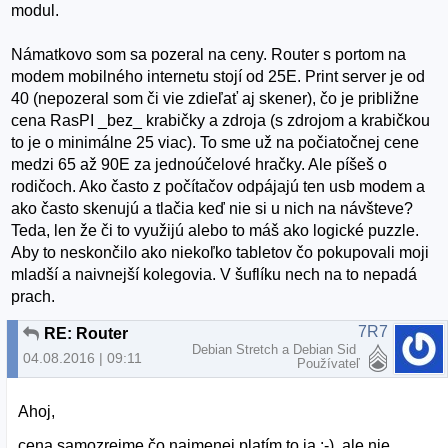
modul.
Námatkovo som sa pozeral na ceny. Router s portom na
modem mobilného internetu stojí od 25E. Print server je od
40 (nepozeral som či vie zdieľať aj skener), čo je približne
cena RasPI _bez_ krabičky a zdroja (s zdrojom a krabičkou
to je o minimálne 25 viac). To sme už na počiatočnej cene
medzi 65 až 90E za jednoúčelové hračky. Ale píšeš o
rodičoch. Ako často z počítačov odpájajú ten usb modem a
ako často skenujú a tlačia keď nie si u nich na návšteve?
Teda, len že či to využijú alebo to máš ako logické puzzle.
Aby to neskončilo ako niekoľko tabletov čo pokupovali moji
mladší a naivnejší kolegovia. V šuflíku nech na to nepadá
prach.
7R7
RE: Router
Debian Stretch a Debian Sid
04.08.2016 | 09:11
Používateľ
Ahoj,
cena samozrejme čo najmenej platím to ja :-), ale nie