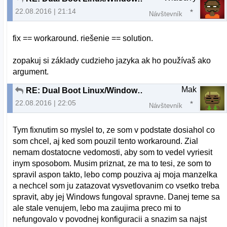
22.08.2016 | 21:14
Návštevník
fix == workaround. riešenie == solution.
zopakuj si základy cudzieho jazyka ak ho používaš ako
argument.
Mak
RE: Dual Boot Linux/Windows nefunkcna siet vo Windows
22.08.2016 | 22:05
Návštevník
Tym fixnutim so myslel to, ze som v podstate dosiahol co
som chcel, aj ked som pouzil tento workaround. Zial
nemam dostatocne vedomosti, aby som to vedel vyriesit
inym sposobom. Musim priznat, ze ma to tesi, ze som to
spravil aspon takto, lebo comp pouziva aj moja manzelka
a nechcel som ju zatazovat vysvetlovanim co vsetko treba
spravit, aby jej Windows fungoval spravne. Danej teme sa
ale stale venujem, lebo ma zaujima preco mi to
nefungovalo v povodnej konfiguracii a snazim sa najst