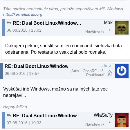
Táto správa neobsahuje vírus, pretože nepoužívam MS Windows.
http://kernelultras.org
Mak
RE: Dual Boot Linux/Windows nefunkcna siet vo Windows
06.08.2016 | 15:02
Návštevník
Dakujem pekne, spustil som ten command, sietovka bola
odstranena. Po restarte to vsak zial bolo rovnake.
Juraj
RE: Dual Boot Linux/Windows nefunkcna siet vo Windows
Artix - OpenRC - i3
06.08.2016 | 19:57
Používateľ
Vyskúšaj iné Windows, možno sa na iných táto vec
neprejaví...
Happy falling
WlaSaTy
RE: Dual Boot Linux/Windows nefunkcna siet vo Windows
07.08.2016 | 10:33
Návštevník