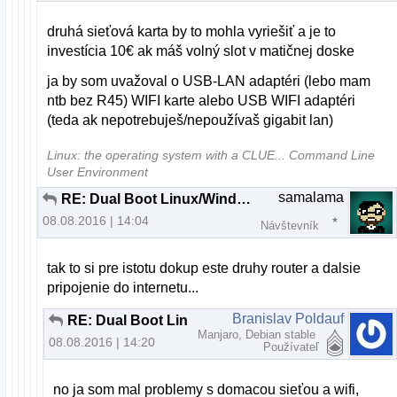
druhá sieťová karta by to mohla vyriešiť a je to
investícia 10€ ak máš volný slot v matičnej doske
ja by som uvažoval o USB-LAN adaptéri (lebo mam
ntb bez R45) WIFI karte alebo USB WIFI adaptéri
(teda ak nepotrebuješ/nepoužívaš gigabit lan)
Linux: the operating system with a CLUE... Command Line
User Environment
samalama
RE: Dual Boot Linux/Windows nefunkcna siet vo Windows
08.08.2016 | 14:04
Návštevník
tak to si pre istotu dokup este druhy router a dalsie
pripojenie do internetu...
Branislav Poldauf
RE: Dual Boot Linux/Windows nefunkcna siet vo Windows
Manjaro, Debian stable
08.08.2016 | 14:20
Používateľ
no ja som mal problemy s domacou sieťou a wifi,