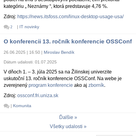
kategóriu „ Neznámy “, ktorá predstavuje 4,76 %.
Zdroj:
https://news.itsfoss.com/linux-desktop-usage-usa/
|
IT novinky
2
O konferencii 13. ročník konferencie OSSConf
26.06.2025 | 16:50
|
Miroslav Bendík
Dátum udalosti:
01.07.2025
V dňoch 1. – 3. júla 2025 sa na Žilinskej univerzite
uskutoční 13. ročník konferencie OSSConf. Na webe je
zverejnený
program konferencie
ako aj
zborník
.
Zdroj:
ossconf.fri.uniza.sk
|
Komunita
Ďalšie
Všetky udalosti