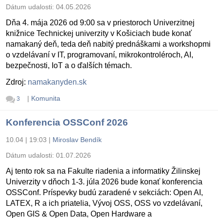
Dátum udalosti:
04.05.2026
Dňa 4. mája 2026 od 9:00 sa v priestoroch Univerzitnej
knižnice Technickej univerzity v Košiciach bude konať
namakaný deň, teda deň nabitý prednáškami a workshopmi
o vzdelávaní v IT, programovaní, mikrokontroléroch, AI,
bezpečnosti, IoT a o ďalších témach.
Zdroj:
namakanyden.sk
|
Komunita
3
Konferencia OSSConf 2026
10.04 | 19:03
|
Miroslav Bendík
Dátum udalosti:
01.07.2026
Aj tento rok sa na Fakulte riadenia a informatiky Žilinskej
Univerzity v dňoch 1-3. júla 2026 bude konať konferencia
OSSConf. Príspevky budú zaradené v sekciách: Open AI,
LATEX, R a ich priatelia, Vývoj OSS, OSS vo vzdelávaní,
Open GIS & Open Data, Open Hardware a