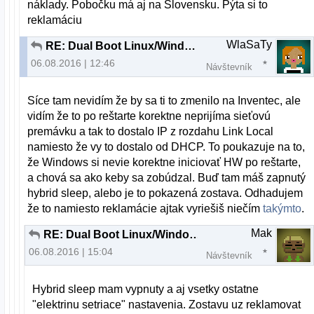
náklady. Pobočku má aj na Slovensku. Pýta si to
reklamáciu
WlaSaTy
RE: Dual Boot Linux/Windows nefunkcna siet vo Windows
06.08.2016 | 12:46
Návštevník
Síce tam nevidím že by sa ti to zmenilo na Inventec, ale
vidím že to po reštarte korektne neprijíma sieťovú
premávku a tak to dostalo IP z rozdahu Link Local
namiesto že vy to dostalo od DHCP. To poukazuje na to,
že Windows si nevie korektne iniciovať HW po reštarte,
a chová sa ako keby sa zobúdzal. Buď tam máš zapnutý
hybrid sleep, alebo je to pokazená zostava. Odhadujem
že to namiesto reklamácie ajtak vyriešiš niečím
takýmto
.
Mak
RE: Dual Boot Linux/Windows nefunkcna siet vo Windows
06.08.2016 | 15:04
Návštevník
Hybrid sleep mam vypnuty a aj vsetky ostatne
"elektrinu setriace" nastavenia. Zostavu uz reklamovat