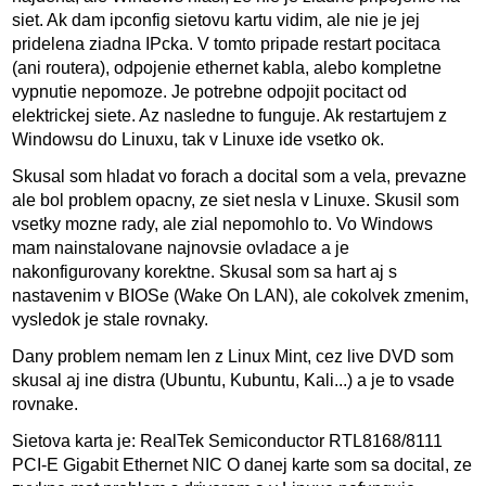
siet. Ak dam ipconfig sietovu kartu vidim, ale nie je jej
pridelena ziadna IPcka. V tomto pripade restart pocitaca
(ani routera), odpojenie ethernet kabla, alebo kompletne
vypnutie nepomoze. Je potrebne odpojit pocitact od
elektrickej siete. Az nasledne to funguje. Ak restartujem z
Windowsu do Linuxu, tak v Linuxe ide vsetko ok.
Skusal som hladat vo forach a docital som a vela, prevazne
ale bol problem opacny, ze siet nesla v Linuxe. Skusil som
vsetky mozne rady, ale zial nepomohlo to. Vo Windows
mam nainstalovane najnovsie ovladace a je
nakonfigurovany korektne. Skusal som sa hart aj s
nastavenim v BIOSe (Wake On LAN), ale cokolvek zmenim,
vysledok je stale rovnaky.
Dany problem nemam len z Linux Mint, cez live DVD som
skusal aj ine distra (Ubuntu, Kubuntu, Kali...) a je to vsade
rovnake.
Sietova karta je: RealTek Semiconductor RTL8168/8111
PCI-E Gigabit Ethernet NIC O danej karte som sa docital, ze