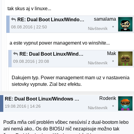
tak skus aj v linuxe...
samalama
RE: Dual Boot Linux/Windows nefunkcna siet vo Windows
08.08.2016 | 22:50
Návštevník
a este vypnut power management vo winshite...
Mak
RE: Dual Boot Linux/Windows nefunkcna siet vo Windows
09.08.2016 | 20:08
Návštevník
Dakujem typ. Power management mam uz v nastavenia
sietovky vypnute. Zial bez efektu.
Roderik
RE: Dual Boot Linux/Windows nefunkcna siet vo Windows
19.08.2016 | 14:26
Návštevník
Podľa mňa celí problém vôbec nesúvisí z dual-bootom lebo
ani nemá ako.. Os do BIOSU nič nezapisuje možno tak