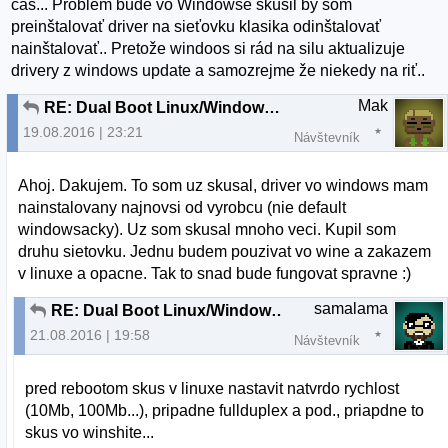
čas... Problém bude vo Windowse skúsil by som
preinštalovať driver na sieťovku klasika odinštalovať
nainštalovať.. Pretože windoos si rád na silu aktualizuje
drivery z windows update a samozrejme že niekedy na riť..
Mak
RE: Dual Boot Linux/Windows nefunkcna siet vo Windows
19.08.2016 | 23:21
Návštevník
Ahoj. Dakujem. To som uz skusal, driver vo windows mam
nainstalovany najnovsi od vyrobcu (nie default
windowsacky). Uz som skusal mnoho veci. Kupil som
druhu sietovku. Jednu budem pouzivat vo wine a zakazem
v linuxe a opacne. Tak to snad bude fungovat spravne :)
samalama
RE: Dual Boot Linux/Windows nefunkcna siet vo Windows
21.08.2016 | 19:58
Návštevník
pred rebootom skus v linuxe nastavit natvrdo rychlost
(10Mb, 100Mb...), pripadne fullduplex a pod., priapdne to
skus vo winshite...