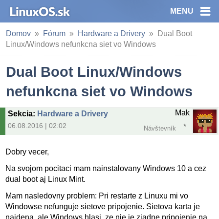
MENU
Domov
Fórum
Hardware a Drivery
Dual Boot
Linux/Windows nefunkcna siet vo Windows
Dual Boot Linux/Windows
nefunkcna siet vo Windows
Mak
Sekcia
:
Hardware a Drivery
06.08.2016 | 02:02
Návštevník
Dobry vecer,
Na svojom pocitaci mam nainstalovany Windows 10 a cez
dual boot aj Linux Mint.
Mam nasledovny problem: Pri restarte z Linuxu mi vo
Windowse nefunguje sietove pripojenie. Sietova karta je
najdena, ale Windows hlasi, ze nie je ziadne pripojenie na