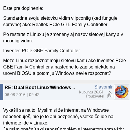
Este pre doplnenie:
Standardne svoju sietovku vidim v ipconfig (ked funguje
spravne) ako: Realtek PCIe GBE Family Controller
Po restarte z Linuxu je zmeneny aj nazov sietovej karty a v
ipconfig vidim:
Inventec PCIe GBE Family Controller
Moze Linux rozpoznat moju sietovu kartu ako Inventec PCIe
GBE Family Controller a nasledne to zapise niekde na
urovni BIOSU a potom ju Windows nevie rozpoznat?
Slavomír
RE: Dual Boot Linux/Windows nefunkcna siet vo Windows
Kubuntu 26.04
06.08.2016 | 09:42
Používateľ
Vykašli sa na to. Myslím si že internet na Windowse
nepotrebuješ, nie je to ani bezpečné, všetko čo ide na
internete ide v Linuxe.
Ja mám opačnú skúsenosť problém s internetom som vždy