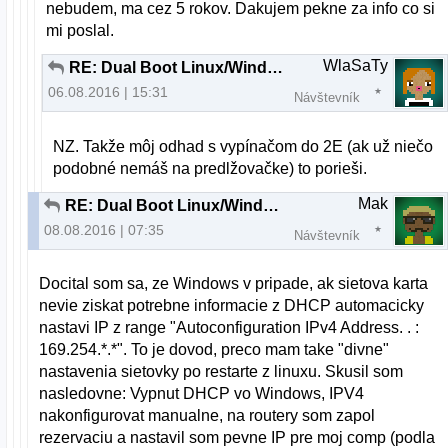
nebudem, ma cez 5 rokov. Dakujem pekne za info co si
mi poslal.
WlaSaTy
RE: Dual Boot Linux/Windows nefunkcna siet vo Windows
06.08.2016 | 15:31
Návštevník
NZ. Takže môj odhad s vypínačom do 2E (ak už niečo
podobné nemáš na predlžovačke) to porieši.
Mak
RE: Dual Boot Linux/Windows nefunkcna siet vo Windows
08.08.2016 | 07:35
Návštevník
Docital som sa, ze Windows v pripade, ak sietova karta
nevie ziskat potrebne informacie z DHCP automacicky
nastavi IP z range "Autoconfiguration IPv4 Address. . :
169.254.*.*". To je dovod, preco mam take "divne"
nastavenia sietovky po restarte z linuxu. Skusil som
nasledovne: Vypnut DHCP vo Windows, IPV4
nakonfigurovat manualne, na routery som zapol
rezervaciu a nastavil som pevne IP pre moj comp (podla