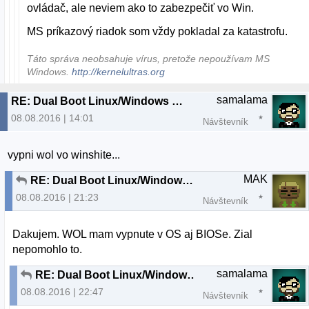
ovládač, ale neviem ako to zabezpečiť vo Win.
MS príkazový riadok som vždy pokladal za katastrofu.
Táto správa neobsahuje vírus, pretože nepoužívam MS
Windows.
http://kernelultras.org
samalama
RE: Dual Boot Linux/Windows nefunkcna siet vo Windows
08.08.2016 | 14:01
Návštevník
vypni wol vo winshite...
MAK
RE: Dual Boot Linux/Windows nefunkcna siet vo Windows
08.08.2016 | 21:23
Návštevník
Dakujem. WOL mam vypnute v OS aj BIOSe. Zial
nepomohlo to.
samalama
RE: Dual Boot Linux/Windows nefunkcna siet vo Windows
08.08.2016 | 22:47
Návštevník