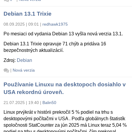
Debian 13.1 Trixie
08.09.2025 | 09:01
|
redhawk1975
Po mesiaci od vydania Debian 13 vyšla nová verzia 13.1.
Debian 13.1 Trixie opravuje 71 chýb a pridáva 16
bezpečnostných aktualizácií.
Zdroj:
Debian
|
Nová verzia
Používanie Linuxu na desktopoch dosiahlo v
USA rekordnú úroveň.
21.07.2025 | 19:40
|
Balin50
Linux prvýkrát v histórii prekročil 5 % podiel na trhu s
desktopovými počítačmi v USA . Podľa globálnych štatistík
spoločnosti StatCounter za jún 2025 má Linux teraz 5,04 %
podiel na trhu s desktopovými počítačmi, čím prekonal