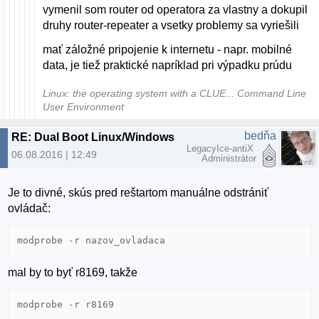
vymenil som router od operatora za vlastny a dokupil
druhy router-repeater a vsetky problemy sa vyriešili
mať záložné pripojenie k internetu - napr. mobilné
data, je tiež praktické napríklad pri výpadku prúdu
Linux: the operating system with a CLUE... Command Line
User Environment
bedňa
RE: Dual Boot Linux/Windows nefunkcna siet vo Windows
LegacyIce-antiX
06.08.2016 | 12:49
Administrátor
Je to divné, skús pred reštartom manuálne odstrániť
ovládač:
modprobe -r nazov_ovladaca
mal by to byť r8169, takže
modprobe -r r8169