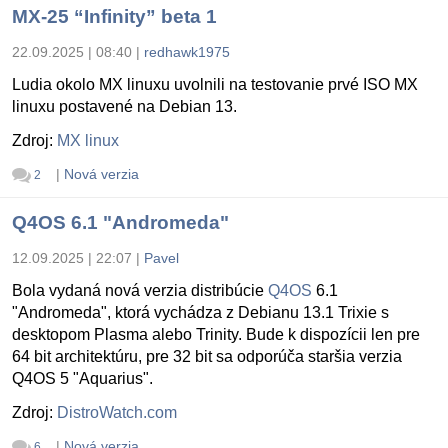
MX-25 “Infinity” beta 1
22.09.2025 | 08:40
|
redhawk1975
Ludia okolo MX linuxu uvolnili na testovanie prvé ISO MX
linuxu postavené na Debian 13.
Zdroj:
MX linux
|
Nová verzia
2
Q4OS 6.1 "Andromeda"
12.09.2025 | 22:07
|
Pavel
Bola vydaná nová verzia distribúcie
Q4OS
6.1
"Andromeda", ktorá vychádza z Debianu 13.1 Trixie s
desktopom Plasma alebo Trinity. Bude k dispozícii len pre
64 bit architektúru, pre 32 bit sa odporúča staršia verzia
Q4OS 5 "Aquarius".
Zdroj:
DistroWatch.com
|
Nová verzia
6