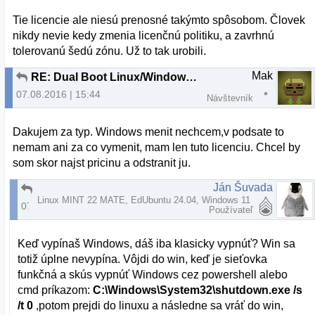
Tie licencie ale niesú prenosné takýmto spôsobom. Človek
nikdy nevie kedy zmenia licenčnú politiku, a zavrhnú
tolerovanú šedú zónu. Už to tak urobili.
Mak
RE: Dual Boot Linux/Windows nefunkcna siet vo Windows
07.08.2016 | 15:44
Návštevník
Dakujem za typ. Windows menit nechcem,v podsate to
nemam ani za co vymenit, mam len tuto licenciu. Chcel by
som skor najst pricinu a odstranit ju.
Ján Šuvada
RE: Dual Boot Linux/Windows nefunkcna siet vo Windows
Linux MINT 22 MATE, EdUbuntu 24.04, Windows 11
07.08.2016 | 19:38
Používateľ
Keď vypínaš Windows, dáš iba klasicky vypnúť? Win sa
totiž úplne nevypína. Vôjdi do win, keď je sieťovka
funkčná a skús vypnúť Windows cez powershell alebo
cmd príkazom:
C:\Windows\System32\shutdown.exe /s
/t 0
,potom prejdi do linuxu a následne sa vráť do win,