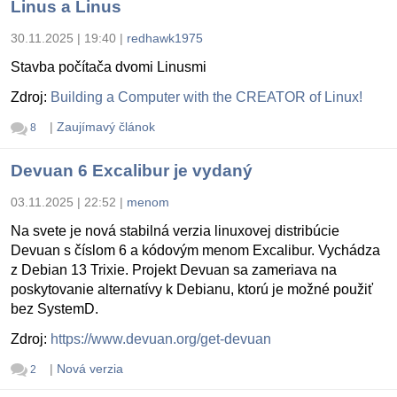
Linus a Linus
30.11.2025 | 19:40
|
redhawk1975
Stavba počítača dvomi Linusmi
Zdroj:
Building a Computer with the CREATOR of Linux!
|
Zaujímavý článok
8
Devuan 6 Excalibur je vydaný
03.11.2025 | 22:52
|
menom
Na svete je nová stabilná verzia linuxovej distribúcie
Devuan s číslom 6 a kódovým menom Excalibur. Vychádza
z Debian 13 Trixie. Projekt Devuan sa zameriava na
poskytovanie alternatívy k Debianu, ktorú je možné použiť
bez SystemD.
Zdroj:
https://www.devuan.org/get-devuan
|
Nová verzia
2