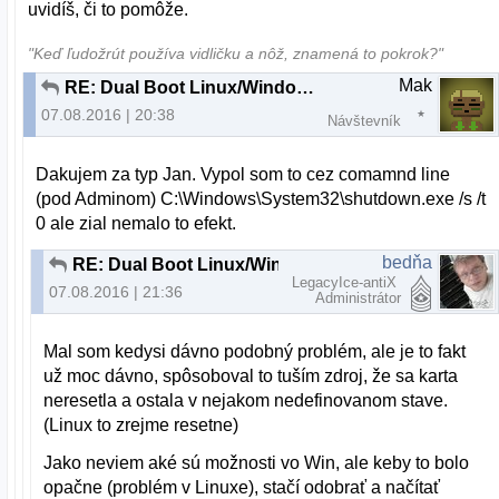
uvidíš, či to pomôže.
"Keď ľudožrút používa vidličku a nôž, znamená to pokrok?"
Mak
RE: Dual Boot Linux/Windows nefunkcna siet vo Windows
07.08.2016 | 20:38
Návštevník
Dakujem za typ Jan. Vypol som to cez comamnd line
(pod Adminom) C:\Windows\System32\shutdown.exe /s /t
0 ale zial nemalo to efekt.
bedňa
RE: Dual Boot Linux/Windows nefunkcna siet vo Windows
LegacyIce-antiX
07.08.2016 | 21:36
Administrátor
Mal som kedysi dávno podobný problém, ale je to fakt
už moc dávno, spôsoboval to tuším zdroj, že sa karta
neresetla a ostala v nejakom nedefinovanom stave.
(Linux to zrejme resetne)
Jako neviem aké sú možnosti vo Win, ale keby to bolo
opačne (problém v Linuxe), stačí odobrať a načítať