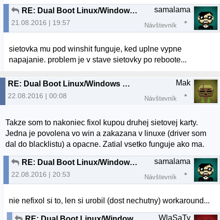
samalama
RE: Dual Boot Linux/Windows nefunkcna siet vo Windows
21.08.2016 | 19:57
Návštevník
sietovka mu pod winshit funguje, ked uplne vypne
napajanie. problem je v stave sietovky po reboote...
Mak
RE: Dual Boot Linux/Windows nefunkcna siet vo Windows
22.08.2016 | 00:08
Návštevník
Takze som to nakoniec fixol kupou druhej sietovej karty.
Jedna je povolena vo win a zakazana v linuxe (driver som
dal do blacklistu) a opacne. Zatial vsetko funguje ako ma.
samalama
RE: Dual Boot Linux/Windows nefunkcna siet vo Windows
22.08.2016 | 20:53
Návštevník
nie nefixol si to, len si urobil (dost nechutny) workaround...
WlaSaTy
RE: Dual Boot Linux/Windows nefunkcna siet vo Windows