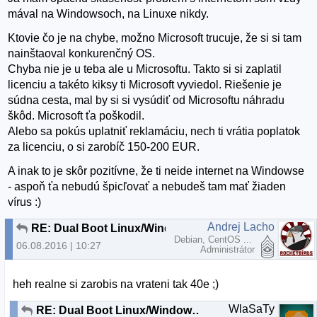
mával na Windowsoch, na Linuxe nikdy.
Ktovie čo je na chybe, možno Microsoft trucuje, že si si tam
nainštaoval konkurenčný OS.
Chyba nie je u teba ale u Microsoftu. Takto si si zaplatil
licenciu a takéto kiksy ti Microsoft vyviedol. Riešenie je
súdna cesta, mal by si si vysúdiť od Microsoftu náhradu
škôd. Microsoft ťa poškodil.
Alebo sa pokús uplatniť reklamáciu, nech ti vrátia poplatok
za licenciu, o si zarobíč 150-200 EUR.
A inak to je skôr pozitívne, že ti neide internet na Windowse
- aspoň ťa nebudú špicľovať a nebudeš tam mať žiaden
vírus :)
Andrej Lacho
RE: Dual Boot Linux/Windows nefunkcna siet vo Windows
Debian, CentOS ...
06.08.2016 | 10:27
Administrátor
heh realne si zarobis na vrateni tak 40e ;)
WlaSaTy
RE: Dual Boot Linux/Windows nefunkcna siet vo Windows