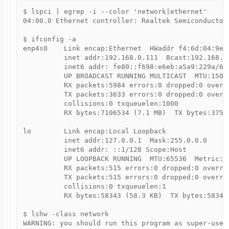
$ lspci | egrep -i --color 'network|ethernet'

04:00.0 Ethernet controller: Realtek Semiconductor
$ ifconfig -a

enp4s0    Link encap:Ethernet  HWaddr f4:6d:04:9e:9
          inet addr:192.168.0.111  Bcast:192.168.0.
          inet6 addr: fe80::f698:e6eb:a5a9:229a/64 
          UP BROADCAST RUNNING MULTICAST  MTU:1500 
          RX packets:5984 errors:0 dropped:0 overru
          TX packets:3633 errors:0 dropped:0 overru
          collisions:0 txqueuelen:1000 

          RX bytes:7106534 (7.1 MB)  TX bytes:37546
lo        Link encap:Local Loopback  

          inet addr:127.0.0.1  Mask:255.0.0.0

          inet6 addr: ::1/128 Scope:Host

          UP LOOPBACK RUNNING  MTU:65536  Metric:1

          RX packets:515 errors:0 dropped:0 overrun
          TX packets:515 errors:0 dropped:0 overrun
          collisions:0 txqueuelen:1 

          RX bytes:58343 (58.3 KB)  TX bytes:58343 
$ lshw -class network

WARNING: you should run this program as super-user.