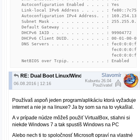
   Autoconfiguration Enabled . . . . : Yes

   Link-local IPv6 Address . . . . . : fe80::7c75:f
   Autoconfiguration IPv4 Address. . : 169.254.139.
   Subnet Mask . . . . . . . . . . . : 255.255.0.0

   Default Gateway . . . . . . . . . :

   DHCPv6 IAID . . . . . . . . . . . : 99904772

   DHCPv6 Client DUID. . . . . . . . : 00-01-00-01
   DNS Servers . . . . . . . . . . . : fec0:0:0:fff
                                       fec0:0:0:fff
                                       fec0:0:0:fff
   NetBIOS over Tcpip. . . . . . . . : Enabled
Slavomír
RE: Dual Boot Linux/Windows nefunkcna siet vo Windows
Kubuntu 26.04
06.08.2016 | 12:16
Používateľ
Používaš aspoň jeden program/aplikáciu ktorá vyžaduje
internet a nie je na linuxe? Ja by som sa na to vykašlal.
A v prípade núdze môžeš použiť VirtualBox, stiahni si
niekde Windows 7 a tak spustíš Windows na PC
Alebo nech ti to spoločnosť Microsoft opraví na vlastné