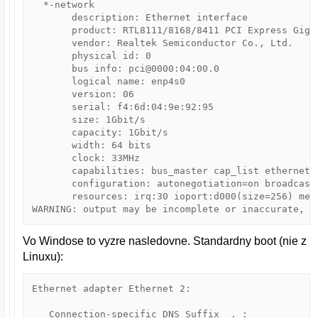
  *-network               

       description: Ethernet interface

       product: RTL8111/8168/8411 PCI Express Gigab
       vendor: Realtek Semiconductor Co., Ltd.

       physical id: 0

       bus info: pci@0000:04:00.0

       logical name: enp4s0

       version: 06

       serial: f4:6d:04:9e:92:95

       size: 1Gbit/s

       capacity: 1Gbit/s

       width: 64 bits

       clock: 33MHz

       capabilities: bus_master cap_list ethernet 
       configuration: autonegotiation=on broadcast
       resources: irq:30 ioport:d000(size=256) mem
WARNING: output may be incomplete or inaccurate, y
Vo Windose to vyzre nasledovne. Standardny boot (nie z
Linuxu):
Ethernet adapter Ethernet 2:

   Connection-specific DNS Suffix  . :
