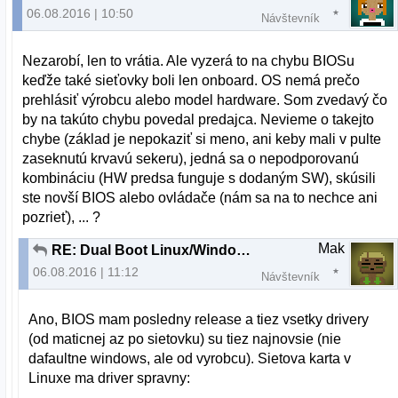
06.08.2016 | 10:50
Návštevník
Nezarobí, len to vrátia. Ale vyzerá to na chybu BIOSu
keďže také sieťovky boli len onboard. OS nemá prečo
prehlásiť výrobcu alebo model hardware. Som zvedavý čo
by na takúto chybu povedal predajca. Nevieme o takejto
chybe (základ je nepokaziť si meno, ani keby mali v pulte
zaseknutú krvavú sekeru), jedná sa o nepodporovanú
kombináciu (HW predsa funguje s dodaným SW), skúsili
ste novší BIOS alebo ovládače (nám sa na to nechce ani
pozrieť), ... ?
Mak
RE: Dual Boot Linux/Windows nefunkcna siet vo Windows
06.08.2016 | 11:12
Návštevník
Ano, BIOS mam posledny release a tiez vsetky drivery
(od maticnej az po sietovku) su tiez najnovsie (nie
dafaultne windows, ale od vyrobcu). Sietova karta v
Linuxe ma driver spravny: