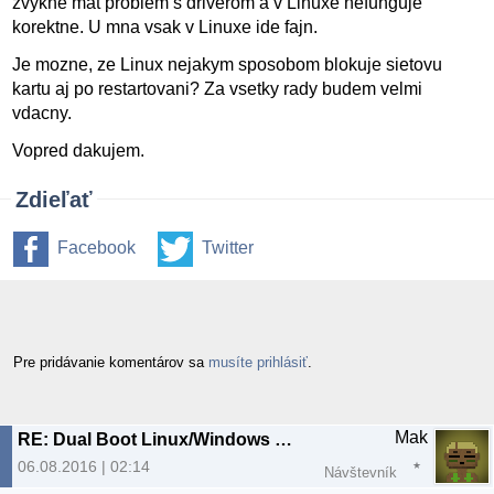
zvykne mat problem s driverom a v Linuxe nefunguje
korektne. U mna vsak v Linuxe ide fajn.
Je mozne, ze Linux nejakym sposobom blokuje sietovu
kartu aj po restartovani? Za vsetky rady budem velmi
vdacny.
Vopred dakujem.
Zdieľať
Facebook
Twitter
Pre pridávanie komentárov sa
musíte prihlásiť
.
Mak
RE: Dual Boot Linux/Windows nefunkcna siet vo Windows
06.08.2016 | 02:14
Návštevník