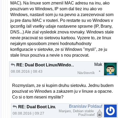
MAC). Na linuxe som zmenil MAC adresu na inu, ako
pouzivam vo Windows, IP som dal tiez inu ako vo
Windows, nastavil som ju na pevno a zarezervoval som
ju pre danu MAC v routeri. Po restarte su vo Windows v
ipconfig /all vsetky udaje nastavene spravne (IP, Brany,
DNS...) Ale zial vysledok znova rovnaky. Windows stale
nevie pracovat so sietovou kartoou. Vyzere to, ze linux
nejakym sposobom zmeni hodnotu/hodnoty
konfiguracie v sietovke, ze si Windows "mysli", ze ju
stale linux pouziva a nevie s nou pracovat.
Mak
RE: Dual Boot Linux/Windows nefunkcna siet vo Windows
08.08.2016 | 08:43
Návštevník
Rozmyslam, ze si kupim druhu sietovku. Jednu budem
pouzivat vo Winodws a zakazem ju v linuxe a opacne.
Co si o tom rieseni myslite?
Branislav Poldauf
RE: Dual Boot Linux/Windows nefunkcna siet vo Windows
Manjaro, Debian stable
08.08.2016 | 09:27
Používateľ