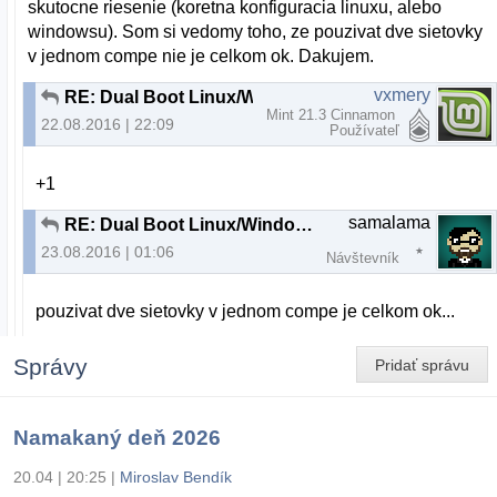
skutocne riesenie (koretna konfiguracia linuxu, alebo
windowsu). Som si vedomy toho, ze pouzivat dve sietovky
v jednom compe nie je celkom ok. Dakujem.
vxmery
RE: Dual Boot Linux/Windows nefunkcna siet vo Windows
Mint 21.3 Cinnamon
22.08.2016 | 22:09
Používateľ
+1
samalama
RE: Dual Boot Linux/Windows nefunkcna siet vo Windows
23.08.2016 | 01:06
Návštevník
pouzivat dve sietovky v jednom compe je celkom ok...
Správy
Pridať správu
Namakaný deň 2026
20.04 | 20:25
|
Miroslav Bendík