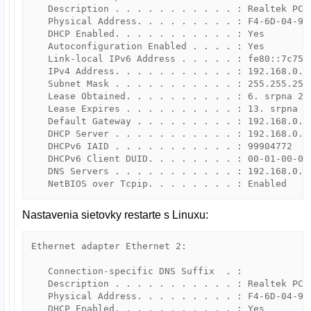
   Description . . . . . . . . . . . : Realtek PCIe
   Physical Address. . . . . . . . . : F4-6D-04-9E-
   DHCP Enabled. . . . . . . . . . . : Yes

   Autoconfiguration Enabled . . . . : Yes

   Link-local IPv6 Address . . . . . : fe80::7c75:f
   IPv4 Address. . . . . . . . . . . : 192.168.0.11
   Subnet Mask . . . . . . . . . . . : 255.255.255.
   Lease Obtained. . . . . . . . . . : 6. srpna 201
   Lease Expires . . . . . . . . . . : 13. srpna 20
   Default Gateway . . . . . . . . . : 192.168.0.1

   DHCP Server . . . . . . . . . . . : 192.168.0.1

   DHCPv6 IAID . . . . . . . . . . . : 99904772

   DHCPv6 Client DUID. . . . . . . . : 00-01-00-01
   DNS Servers . . . . . . . . . . . : 192.168.0.1

   NetBIOS over Tcpip. . . . . . . . : Enabled
Nastavenia sietovky restarte s Linuxu:
Ethernet adapter Ethernet 2:

   Connection-specific DNS Suffix  . :

   Description . . . . . . . . . . . : Realtek PCIe
   Physical Address. . . . . . . . . : F4-6D-04-9E-
   DHCP Enabled. . . . . . . . . . . : Yes
