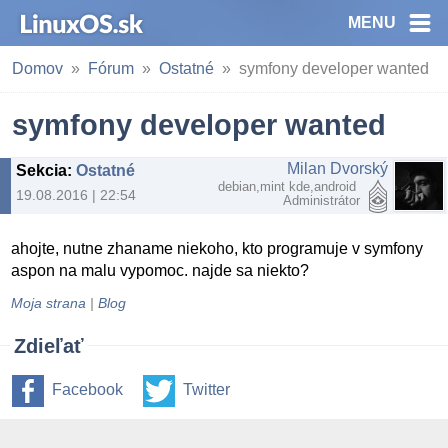
MENU
Domov
Fórum
Ostatné
symfony developer wanted
symfony developer wanted
Milan Dvorský
Sekcia
:
Ostatné
debian,mint kde,android
19.08.2016 | 22:54
Administrátor
ahojte, nutne zhaname niekoho, kto programuje v symfony
aspon na malu vypomoc. najde sa niekto?
Moja strana
|
Blog
Zdieľať
Facebook
Twitter