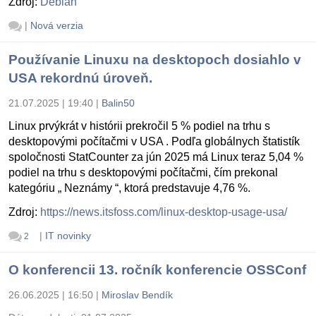
Zdroj:
Debian
|
Nová verzia
Používanie Linuxu na desktopoch dosiahlo v
USA rekordnú úroveň.
21.07.2025 | 19:40
|
Balin50
Linux prvýkrát v histórii prekročil 5 % podiel na trhu s
desktopovými počítačmi v USA . Podľa globálnych štatistík
spoločnosti StatCounter za jún 2025 má Linux teraz 5,04 %
podiel na trhu s desktopovými počítačmi, čím prekonal
kategóriu „ Neznámy “, ktorá predstavuje 4,76 %.
Zdroj:
https://news.itsfoss.com/linux-desktop-usage-usa/
|
IT novinky
2
O konferencii 13. ročník konferencie OSSConf
26.06.2025 | 16:50
|
Miroslav Bendík