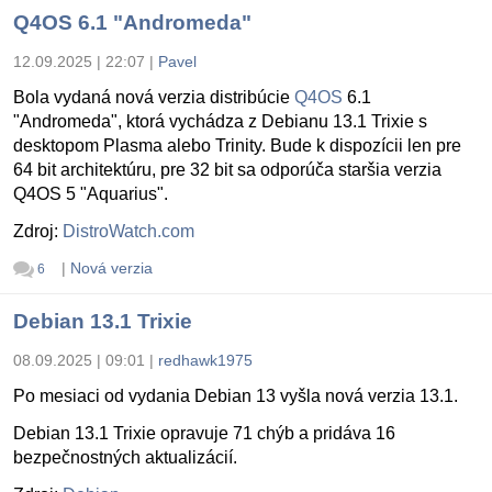
Q4OS 6.1 "Andromeda"
12.09.2025 | 22:07
|
Pavel
Bola vydaná nová verzia distribúcie
Q4OS
6.1
"Andromeda", ktorá vychádza z Debianu 13.1 Trixie s
desktopom Plasma alebo Trinity. Bude k dispozícii len pre
64 bit architektúru, pre 32 bit sa odporúča staršia verzia
Q4OS 5 "Aquarius".
Zdroj:
DistroWatch.com
|
Nová verzia
6
Debian 13.1 Trixie
08.09.2025 | 09:01
|
redhawk1975
Po mesiaci od vydania Debian 13 vyšla nová verzia 13.1.
Debian 13.1 Trixie opravuje 71 chýb a pridáva 16
bezpečnostných aktualizácií.