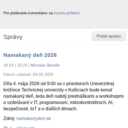
Pre pridávanie komentárov sa
musíte prihlásiť
.
Správy
Pridať správu
Namakaný deň 2026
20.04 | 20:25
|
Miroslav Bendík
Dátum udalosti:
04.05.2026
Dňa 4. mája 2026 od 9:00 sa v priestoroch Univerzitnej
knižnice Technickej univerzity v Košiciach bude konať
namakaný deň, teda deň nabitý prednáškami a workshopmi
o vzdelávaní v IT, programovaní, mikrokontroléroch, AI,
bezpečnosti, IoT a o ďalších témach.
Zdroj:
namakanyden.sk
|
Komunita