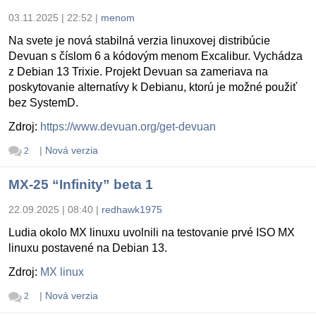
03.11.2025 | 22:52
|
menom
Na svete je nová stabilná verzia linuxovej distribúcie
Devuan s číslom 6 a kódovým menom Excalibur. Vychádza
z Debian 13 Trixie. Projekt Devuan sa zameriava na
poskytovanie alternatívy k Debianu, ktorú je možné použiť
bez SystemD.
Zdroj:
https://www.devuan.org/get-devuan
|
Nová verzia
2
MX-25 “Infinity” beta 1
22.09.2025 | 08:40
|
redhawk1975
Ludia okolo MX linuxu uvolnili na testovanie prvé ISO MX
linuxu postavené na Debian 13.
Zdroj:
MX linux
|
Nová verzia
2