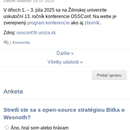
Dátum udalosti:
01.07.2025
V dňoch 1. – 3. júla 2025 sa na Žilinskej univerzite
uskutoční 13. ročník konferencie OSSConf. Na webe je
zverejnený
program konferencie
ako aj
zborník
.
Zdroj:
ossconf.fri.uniza.sk
|
Komunita
Ďalšie
Všetky udalosti
Pridať správu
Anketa
Stretli ste sa s open-source stratégiou Bitka o
Wesnoth?
Áno, hral som alebo hrávam