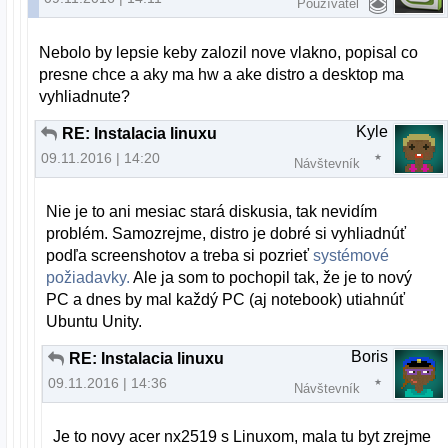
Používateľ
Nebolo by lepsie keby zalozil nove vlakno, popisal co
presne chce a aky ma hw a ake distro a desktop ma
vyhliadnute?
Kyle
RE: Instalacia linuxu
09.11.2016 | 14:20
Návštevník
Nie je to ani mesiac stará diskusia, tak nevidím
problém. Samozrejme, distro je dobré si vyhliadnúť
podľa screenshotov a treba si pozrieť
systémové
požiadavky.
Ale ja som to pochopil tak, že je to nový
PC a dnes by mal každý PC (aj notebook) utiahnúť
Ubuntu Unity.
Boris
RE: Instalacia linuxu
09.11.2016 | 14:36
Návštevník
Je to novy acer nx2519 s Linuxom, mala tu byt zrejme