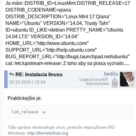
Ja mám :DISTRIB_ID=LinuxMint DISTRIB_RELEASE=17
DISTRIB_CODENAME=qiana
DISTRIB_DESCRIPTION="Linux Mint 17 Qiana"
NAME="Ubuntu" VERSION="14.04, Trusty Tahr"
ID=ubuntu ID_LIKE=debian PRETTY_NAME="Ubuntu
14.04 LTS" VERSION_ID="14.04"
HOME_URL="http://www.ubuntu.com/"
SUPPORT_URL="http://help.ubuntu.com/"
BUG_REPORT_URL="http://bugs.launchpad.net/ubuntu/"
cat: /etc/upstream-release: Z toho aby sa prasa vyznalo.....
bedňa
RE: Instalacia linuxu
LegacyIce-antiX
20.10.2016 | 15:54
Administrátor
Praktickejšie je:
lsb_release -a
Táto správa neobsahuje vírus, pretože nepoužívam MS
Windows.
http://kernelultras.org