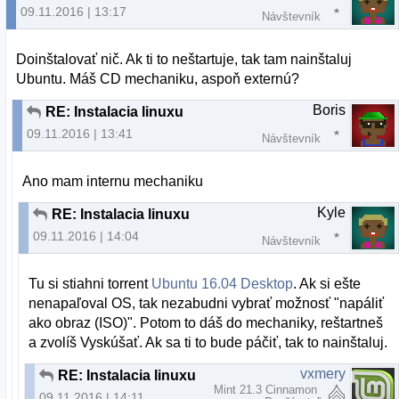
09.11.2016 | 13:17
Návštevník
Doinštalovať nič. Ak ti to neštartuje, tak tam nainštaluj
Ubuntu. Máš CD mechaniku, aspoň externú?
Boris
RE: Instalacia linuxu
09.11.2016 | 13:41
Návštevník
Ano mam internu mechaniku
Kyle
RE: Instalacia linuxu
09.11.2016 | 14:04
Návštevník
Tu si stiahni torrent
Ubuntu 16.04 Desktop
. Ak si ešte
nenapaľoval OS, tak nezabudni vybrať možnosť "napáliť
ako obraz (ISO)". Potom to dáš do mechaniky, reštartneš
a zvolíš Vyskúšať. Ak sa ti to bude páčiť, tak to nainštaluj.
vxmery
RE: Instalacia linuxu
Mint 21.3 Cinnamon
09.11.2016 | 14:11