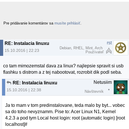
Pre pridávanie komentárov sa
musíte prihlásiť
.
rst
RE: Instalacia linuxu
Debian, RHEL, Mint, Arch
15.10.2016 | 22:23
Používateľ
co tam mimozemstal dava za linux? najlepsie spravit si usb
flashku s distrom a z tej nabootovat, rozrobit dik podl seba.
Netusiim
RE: Instalacia linuxu
15.10.2016 | 22:38
Návštevník
Ja to mam v tom predinstalovane, teda malo by byt... vobec
sa do toho nevyznamm. Pise to: Acer Linux N1, Kernel
4.2.3 a pod tym Local host login: root (automatic login) [root
localhost]#