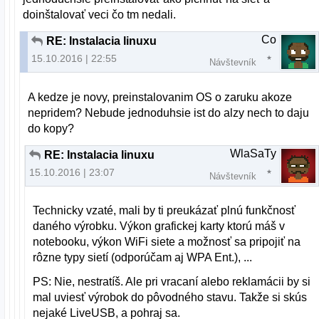
doinštalovať veci čo tm nedali.
Co
RE: Instalacia linuxu
15.10.2016 | 22:55
Návštevník
A kedze je novy, preinstalovanim OS o zaruku akoze
nepridem? Nebude jednoduhsie ist do alzy nech to daju
do kopy?
WlaSaTy
RE: Instalacia linuxu
15.10.2016 | 23:07
Návštevník
Technicky vzaté, mali by ti preukázať plnú funkčnosť
daného výrobku. Výkon grafickej karty ktorú máš v
notebooku, výkon WiFi siete a možnosť sa pripojiť na
rôzne typy sietí (odporúčam aj WPA Ent.), ...
PS: Nie, nestratíš. Ale pri vracaní alebo reklamácii by si
mal uviesť výrobok do pôvodného stavu. Takže si skús
nejaké LiveUSB, a pohraj sa.