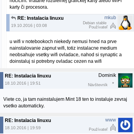
hocičím. Vrátane rozdielnej grafickej karty alebo WiFi
karty či procesora.
mkub
RE: Instalacia linuxu
Debian stable
19.10.2016 | 03:08
Používateľ
u wifi v notebookoch niekedy nemusi hned na prve
nainstalovanie zapnut wifi, totiz instalacne medium
neobsahuje vsetky wifi ovladace, nahod si synaptic a
doinstaluj si potrebny ovladac cezen na wifi
Dominik
RE: Instalacia linuxu
18.10.2016 | 19:51
Návštevník
Viete co, ja tam nainstalujem Mint 18 ten to instaluje zevraj
vsetko automaticky.
www
RE: Instalacia linuxu
18.10.2016 | 19:59
Používateľ