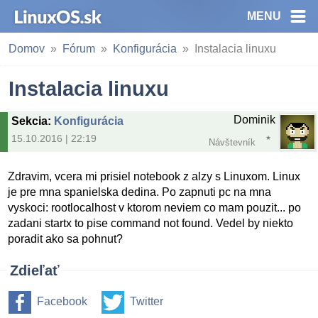
MENU
Domov
Fórum
Konfigurácia
Instalacia linuxu
Instalacia linuxu
Dominik
Sekcia
:
Konfigurácia
15.10.2016 | 22:19
Návštevník
Zdravim, vcera mi prisiel notebook z alzy s Linuxom. Linux
je pre mna spanielska dedina. Po zapnuti pc na mna
vyskoci: rootlocalhost v ktorom neviem co mam pouzit... po
zadani startx to pise command not found. Vedel by niekto
poradit ako sa pohnut?
Zdieľať
Facebook
Twitter