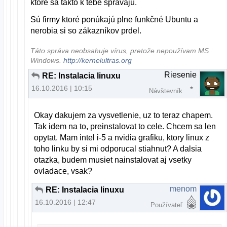
ktoré sa takto k tebe správajú.
Sú firmy ktoré ponúkajú plne funkčné Ubuntu a
nerobia si so zákazníkov prdel.
Táto správa neobsahuje vírus, pretože nepoužívam MS
Windows.
http://kernelultras.org
Riesenie
RE: Instalacia linuxu
16.10.2016 | 10:15
Návštevník
Okay dakujem za vysvetlenie, uz to teraz chapem.
Tak idem na to, preinstalovat to cele. Chcem sa len
opytat. Mam intel i-5 a nvidia grafiku, ktory linux z
toho linku by si mi odporucal stiahnut? A dalsia
otazka, budem musiet nainstalovat aj vsetky
ovladace, vsak?
menom
RE: Instalacia linuxu
16.10.2016 | 12:47
Používateľ