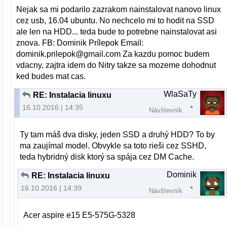
Nejak sa mi podarilo zazrakom nainstalovat nanovo linux
cez usb, 16.04 ubuntu. No nechcelo mi to hodit na SSD
ale len na HDD... teda bude to potrebne nainstalovat asi
znova. FB: Dominik Prílepok Email:
dominik.prilepok@gmail.com Za kazdu pomoc budem
vdacny, zajtra idem do Nitry takze sa mozeme dohodnut
ked budes mat cas.
WlaSaTy
RE: Instalacia linuxu
16.10.2016 | 14:35
Návštevník
Ty tam máš dva disky, jeden SSD a druhý HDD? To by
ma zaujímal model. Obvykle sa toto rieši cez SSHD,
teda hybridný disk ktorý sa spája cez DM Cache.
Dominik
RE: Instalacia linuxu
16.10.2016 | 14:39
Návštevník
Acer aspire e15 E5-575G-5328