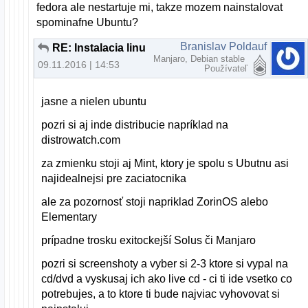
fedora ale nestartuje mi, takze mozem nainstalovat
spominafne Ubuntu?
Branislav Poldauf
RE: Instalacia linuxu
Manjaro, Debian stable
09.11.2016 | 14:53
Používateľ
jasne a nielen ubuntu
pozri si aj inde distribucie napríklad na
distrowatch.com
za zmienku stoji aj Mint, ktory je spolu s Ubutnu asi
najidealnejsi pre zaciatocnika
ale za pozornosť stoji napriklad ZorinOS alebo
Elementary
prípadne trosku exitockejší Solus či Manjaro
pozri si screenshoty a vyber si 2-3 ktore si vypal na
cd/dvd a vyskusaj ich ako live cd - ci ti ide vsetko co
potrebujes, a to ktore ti bude najviac vyhovovat si