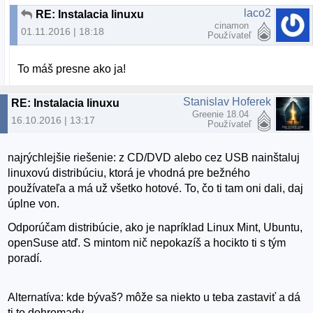
laco2
RE: Instalacia linuxu
cinamon
01.11.2016 | 18:18
Používateľ
To máš presne ako ja!
Stanislav Hoferek
RE: Instalacia linuxu
Greenie 18.04
16.10.2016 | 13:17
Používateľ
najrýchlejšie riešenie: z CD/DVD alebo cez USB nainštaluj
linuxovú distribúciu, ktorá je vhodná pre bežného
používateľa a má už všetko hotové. To, čo ti tam oni dali, daj
úplne von.
Odporúčam distribúcie, ako je napríklad Linux Mint, Ubuntu,
openSuse atď. S mintom nič nepokazíš a hocikto ti s tým
poradí.
Alternatíva: kde bývaš? môže sa niekto u teba zastaviť a dá
ti to dohromady.