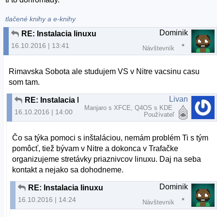
tlačené knihy a e-knihy
Dominik
RE: Instalacia linuxu
16.10.2016 | 13:41
Návštevník
Rimavska Sobota ale studujem VS v Nitre vacsinu casu
som tam.
Livan
RE: Instalacia linuxu
Manjaro s XFCE, Q4OS s KDE
16.10.2016 | 14:00
Používateľ
Čo sa týka pomoci s inštaláciou, nemám problém Ti s tým
pomôcť, tiež bývam v Nitre a dokonca v Trafačke
organizujeme stretávky priaznivcov linuxu. Daj na seba
kontakt a nejako sa dohodneme.
Dominik
RE: Instalacia linuxu
16.10.2016 | 14:24
Návštevník