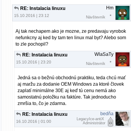
Hm
RE: Instalacia linuxu
15.10.2016 | 23:12
Návštevník
Aj tak nechapem ako je mozne, ze predavaju vyrobok
nefunkcny aj ked by tam ten linux mal byt? Alebo som
to zle pochopil?
WlaSaTy
RE: Instalacia linuxu
15.10.2016 | 23:20
Návštevník
Jedná sa o bežnú obchodnú praktiku, teda chcú mať
aj maržu za dodanie OEM Windows za ktoré človek
zaplatí minimálne 30E aj keď tú cenu nemá ako
samostatnú položku na faktúre. Tak jednoducho
zmršia to, čo je zdarma.
bedňa
RE: Instalacia linuxu
LegacyIce-antiX
16.10.2016 | 01:00
Administrátor