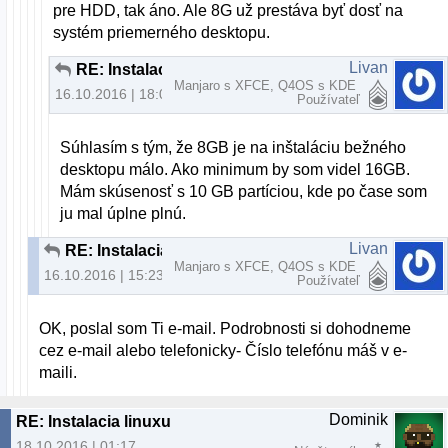
pre HDD, tak áno. Ale 8G už prestáva byť dosť na
systém priemerného desktopu.
Livan
RE: Instalacia linuxu
Manjaro s XFCE, Q4OS s KDE
16.10.2016 | 18:03
Používateľ
Súhlasím s tým, že 8GB je na inštaláciu bežného
desktopu málo. Ako minimum by som videl 16GB.
Mám skúsenosť s 10 GB partíciou, kde po čase som
ju mal úplne plnú.
Livan
RE: Instalacia linuxu
Manjaro s XFCE, Q4OS s KDE
16.10.2016 | 15:23
Používateľ
OK, poslal som Ti e-mail. Podrobnosti si dohodneme
cez e-mail alebo telefonicky- Číslo telefónu máš v e-
maili.
Dominik
RE: Instalacia linuxu
18.10.2016 | 01:17