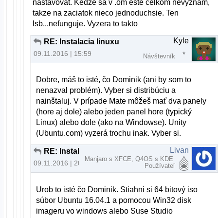
nastavovat. Kedze sa v .om este celkom nevyznam,
takze na zaciatok nieco jednoduchsie. Ten
lsb...nefunguje. Vyzera to takto
Kyle
RE: Instalacia linuxu
09.11.2016 | 15:59
Návštevník
Dobre, máš to isté, čo Dominik (ani by som to
nenazval problém). Vyber si distribúciu a
nainštaluj. V prípade Mate môžeš mať dva panely
(hore aj dole) alebo jeden panel hore (typický
Linux) alebo dole (ako na Windowse). Unity
(Ubuntu.com) vyzerá trochu inak. Vyber si.
Livan
RE: Instalacia linuxu
Manjaro s XFCE, Q4OS s KDE
09.11.2016 | 20:16
Používateľ
Urob to isté čo Dominik. Stiahni si 64 bitový iso
súbor Ubuntu 16.04.1 a pomocou Win32 disk
imageru vo windows alebo Suse Studio