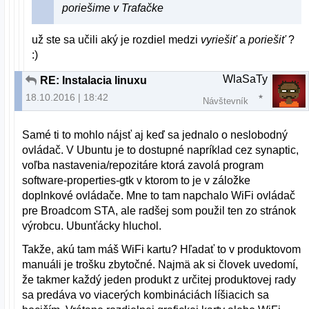
poriešime v Trafačke
už ste sa učili aký je rozdiel medzi
vyriešiť
a
poriešiť
?
:)
WlaSaTy
RE: Instalacia linuxu
18.10.2016 | 18:42
Návštevník
Samé ti to mohlo nájsť aj keď sa jednalo o neslobodný
ovládač. V Ubuntu je to dostupné napríklad cez synaptic,
voľba nastavenia/repozitáre ktorá zavolá program
software-properties-gtk v ktorom to je v záložke
doplnkové ovládače. Mne to tam napchalo WiFi ovládač
pre Broadcom STA, ale radšej som použil ten zo stránok
výrobcu. Ubunťácky hluchol.
Takže, akú tam máš WiFi kartu? Hľadať to v produktovom
manuáli je trošku zbytočné. Najmä ak si človek uvedomí,
že takmer každý jeden produkt z určitej produktovej rady
sa predáva vo viacerých kombináciách líšiacich sa