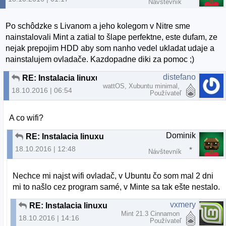
Návštevník
Po schôdzke s Livanom a jeho kolegom v Nitre sme
nainstalovali Mint a zatial to šlape perfektne, este dufam, ze
nejak prepojim HDD aby som nanho vedel ukladat udaje a
nainstalujem ovladače. Kazdopadne diki za pomoc ;)
distefano
RE: Instalacia linuxu
wattOS, Xubuntu minimal,
18.10.2016 | 06:54
Používateľ
A co wifi?
Dominik
RE: Instalacia linuxu
18.10.2016 | 12:48
Návštevník
Nechce mi najst wifi ovladač, v Ubuntu čo som mal 2 dni
mi to našlo cez program samé, v Minte sa tak ešte nestalo.
vxmery
RE: Instalacia linuxu
Mint 21.3 Cinnamon
18.10.2016 | 14:16
Používateľ