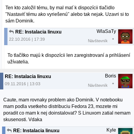
Ten kto založil tému, by mal mať k dispozícii tlačidlo
"Nastaviť tému ako vyriešenú" alebo tak nejak. Uzavri si to
sám Dominik.
WlaSaTy
RE: Instalacia linuxu
22.10.2016 | 17:39
Návštevník
To tlačítko majú k dispozícii len zaregistrovaní a prihlásení
užívatelia.
Boris
RE: Instalacia linuxu
09.11.2016 | 13:03
Návštevník
Caute, mam rovnaky problem ako Dominik. V notebooku
mam podla vsetkeho distribuciu Fedora 23, mozete mi
poradit co mam k nej doinstalovat? S Linuxom zatial nemam
skusenosti. Vdaka
Kyle
RE: Instalacia linuxu