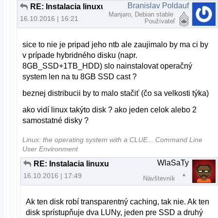
Branislav Poldauf
RE: Instalacia linuxu
Manjaro, Debian stable
16.10.2016 | 16:21
Používateľ
sice to nie je pripad jeho ntb ale zaujimalo by ma ci by
v prípade hybridného disku (napr.
8GB_SSD+1TB_HDD) slo nainstalovat operačný
system len na tu 8GB SSD cast ?
beznej distribucii by to malo stačiť (čo sa velkosti týka)
ako vidí linux takýto disk ? ako jeden celok alebo 2
samostatné disky ?
Linux: the operating system with a CLUE... Command Line
User Environment
WlaSaTy
RE: Instalacia linuxu
16.10.2016 | 17:49
Návštevník
Ak ten disk robí transparentný caching, tak nie. Ak ten
disk sprístupňuje dva LUNy, jeden pre SSD a druhý