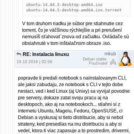
ubuntu-14.04.5-desktop-amd64.iso

ubuntu-14.04.5-desktop-amd64.iso.torrent
V tom druhom riadku je súbor pre stiahnutie cez
torrent, čo je väčšinou rýchlejšie a pri prerušení
nemusíš sťahovať znova od začiatku. Ovládače sú
obsiahnuté v tom inštalačnom obraze .iso.
mkub
RE: Instalacia linuxu
Debian stable
19.10.2016 | 02:56
Používateľ
popravde ti predali notebook s nainstalovanym CLI,
ale jaksi zabudaju, ze notebook s CLI v tejto dobe
nestaci, ved i ked Linux (aj Unixy) sa vyvijal povodne
pre servery, dokaze zatat svoju pracu aj na
desktopoch, ako aj na notebookoch... stiahni si z
internetu Ubuntu, Mageiu, Fedoru, OpenSUSE, ci
Debian a vyskusaj si tieto distribucie, aby si nebol
strateny, ked presedlas na inu distribuciu a aby si
vedel, ktora ti viac zapasuje a to prostredim, drivermi,