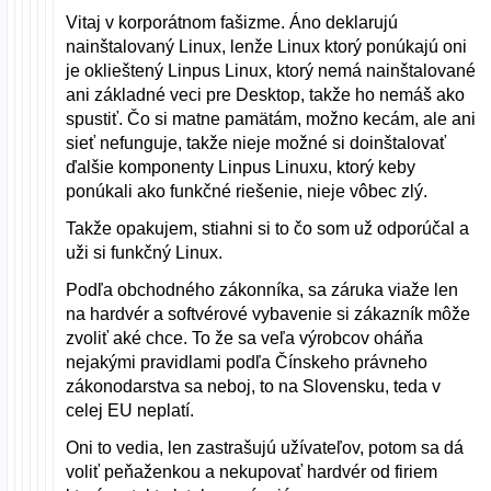
Vitaj v korporátnom fašizme. Áno deklarujú
nainštalovaný Linux, lenže Linux ktorý ponúkajú oni
je oklieštený Linpus Linux, ktorý nemá nainštalované
ani základné veci pre Desktop, takže ho nemáš ako
spustiť. Čo si matne pamätám, možno kecám, ale ani
sieť nefunguje, takže nieje možné si doinštalovať
ďalšie komponenty Linpus Linuxu, ktorý keby
ponúkali ako funkčné riešenie, nieje vôbec zlý.
Takže opakujem, stiahni si to čo som už odporúčal a
uži si funkčný Linux.
Podľa obchodného zákonníka, sa záruka viaže len
na hardvér a softvérové vybavenie si zákazník môže
zvoliť aké chce. To že sa veľa výrobcov oháňa
nejakými pravidlami podľa Čínskeho právneho
zákonodarstva sa neboj, to na Slovensku, teda v
celej EU neplatí.
Oni to vedia, len zastrašujú užívateľov, potom sa dá
voliť peňaženkou a nekupovať hardvér od firiem