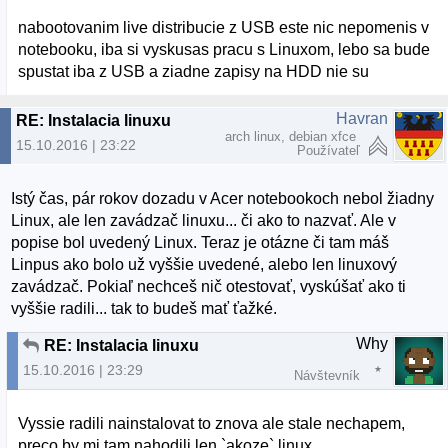
nabootovanim live distribucie z USB este nic nepomenis v
notebooku, iba si vyskusas pracu s Linuxom, lebo sa bude
spustat iba z USB a ziadne zapisy na HDD nie su
Havran
RE: Instalacia linuxu
arch linux, debian xfce
15.10.2016 | 23:22
Používateľ
Istý čas, pár rokov dozadu v Acer notebookoch nebol žiadny
Linux, ale len zavádzač linuxu... či ako to nazvať. Ale v
popise bol uvedený Linux. Teraz je otázne či tam máš
Linpus ako bolo už vyššie uvedené, alebo len linuxový
zavádzač. Pokiaľ nechceš nič otestovať, vyskúšať ako ti
vyššie radili... tak to budeš mať ťažké.
Why
RE: Instalacia linuxu
15.10.2016 | 23:29
Návštevník
Vyssie radili nainstalovat to znova ale stale nechapem,
preco by mi tam nahodili len `akoze` linux.