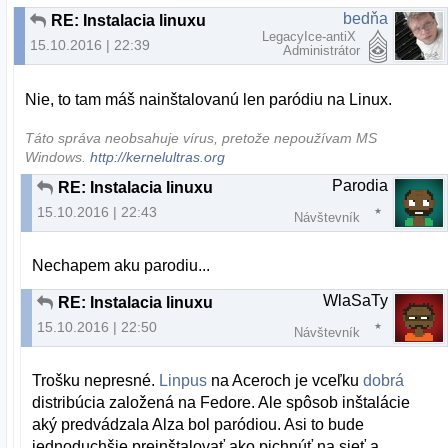
bedňa
RE: Instalacia linuxu
LegacyIce-antiX
15.10.2016 | 22:39
Administrátor
Nie, to tam máš nainštalovanú len paródiu na Linux.
Táto správa neobsahuje vírus, pretože nepoužívam MS
Windows.
http://kernelultras.org
Parodia
RE: Instalacia linuxu
15.10.2016 | 22:43
Návštevník
Nechapem aku parodiu...
WlaSaTy
RE: Instalacia linuxu
15.10.2016 | 22:50
Návštevník
Trošku nepresné.
Linpus
na Aceroch je vceľku
dobrá
distribúcia založená na Fedore. Ale spôsob inštalácie
aký predvádzala Alza bol paródiou. Asi to bude
jednoduchšie preinštalovať ako pichnúť na sieť a