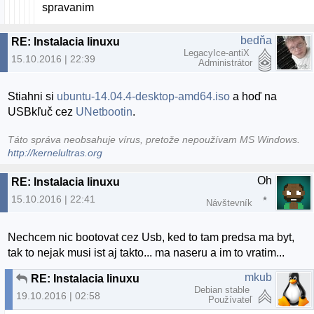
spravanim
bedňa
RE: Instalacia linuxu
LegacyIce-antiX
15.10.2016 | 22:39
Administrátor
Stiahni si
ubuntu-14.04.4-desktop-amd64.iso
a hoď na
USBkľuč cez
UNetbootin
.
Táto správa neobsahuje vírus, pretože nepoužívam MS Windows.
http://kernelultras.org
Oh
RE: Instalacia linuxu
15.10.2016 | 22:41
Návštevník
Nechcem nic bootovat cez Usb, ked to tam predsa ma byt,
tak to nejak musi ist aj takto... ma naseru a im to vratim...
mkub
RE: Instalacia linuxu
Debian stable
19.10.2016 | 02:58
Používateľ