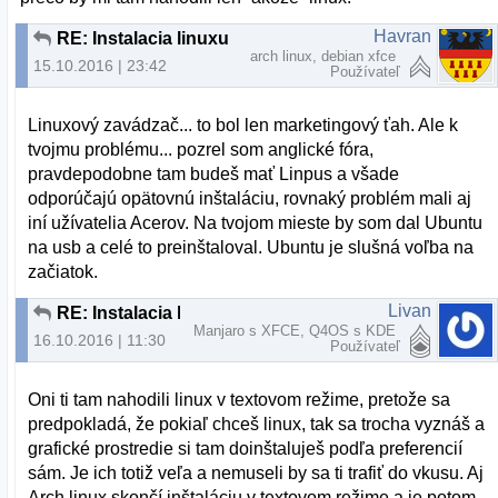
Havran
RE: Instalacia linuxu
arch linux, debian xfce
15.10.2016 | 23:42
Používateľ
Linuxový zavádzač... to bol len marketingový ťah. Ale k
tvojmu problému... pozrel som anglické fóra,
pravdepodobne tam budeš mať Linpus a všade
odporúčajú opätovnú inštaláciu, rovnaký problém mali aj
iní užívatelia Acerov. Na tvojom mieste by som dal Ubuntu
na usb a celé to preinštaloval. Ubuntu je slušná voľba na
začiatok.
Livan
RE: Instalacia linuxu
Manjaro s XFCE, Q4OS s KDE
16.10.2016 | 11:30
Používateľ
Oni ti tam nahodili linux v textovom režime, pretože sa
predpokladá, že pokiaľ chceš linux, tak sa trocha vyznáš a
grafické prostredie si tam doinštaluješ podľa preferencií
sám. Je ich totiž veľa a nemuseli by sa ti trafiť do vkusu. Aj
Arch linux skončí inštaláciu v textovom režime a je potom