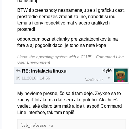
nainstaluj
BTW ti screenshoty neznamenaju ze si graficku cast,
prostredie nemozes zmenit za ine, nahodit si inu
temu a ikony respektíve mat viacero grafikych
prostredi
odporucam pozriet clanky pre zaciatocnikov tu na
fore a aj pogoolit daco, je toho na nete kopa
Linux: the operating system with a CLUE... Command Line
User Environment
Kyle
RE: Instalacia linuxu
09.11.2016 | 14:56
Návštevník
My nevieme presne, čo sa ti tam deje. Zvykne sa to
zachytiť foťákom a dať sem ako prílohu. Ak chceš
vedieť, aké distro tam máš a ide ti aspoň Command
Line Interface, tak tam napíš
lsb_release -a