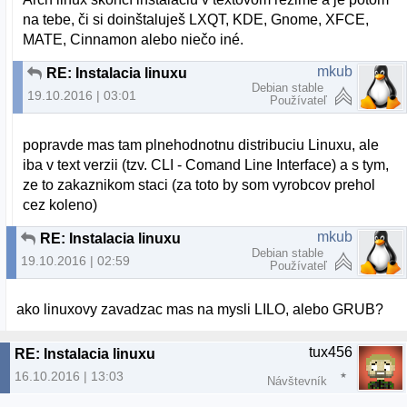
na tebe, či si doinštaluješ LXQT, KDE, Gnome, XFCE,
MATE, Cinnamon alebo niečo iné.
mkub
RE: Instalacia linuxu
Debian stable
19.10.2016 | 03:01
Používateľ
popravde mas tam plnehodnotnu distribuciu Linuxu, ale
iba v text verzii (tzv. CLI - Comand Line Interface) a s tym,
ze to zakaznikom staci (za toto by som vyrobcov prehol
cez koleno)
mkub
RE: Instalacia linuxu
Debian stable
19.10.2016 | 02:59
Používateľ
ako linuxovy zavadzac mas na mysli LILO, alebo GRUB?
tux456
RE: Instalacia linuxu
16.10.2016 | 13:03
Návštevník