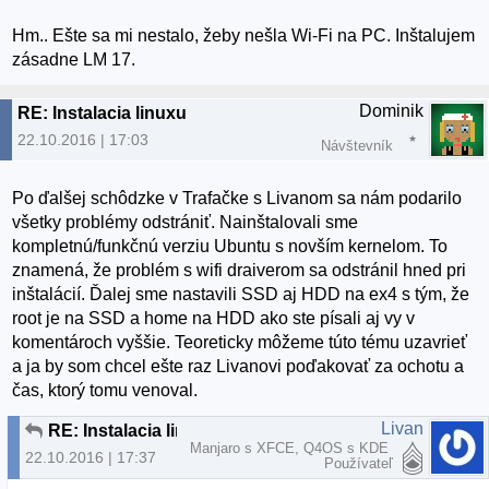
Hm.. Ešte sa mi nestalo, žeby nešla Wi-Fi na PC. Inštalujem
zásadne LM 17.
Dominik
RE: Instalacia linuxu
22.10.2016 | 17:03
Návštevník
Po ďalšej schôdzke v Trafačke s Livanom sa nám podarilo
všetky problémy odstrániť. Nainštalovali sme
kompletnú/funkčnú verziu Ubuntu s novším kernelom. To
znamená, že problém s wifi draiverom sa odstránil hned pri
inštalácií. Ďalej sme nastavili SSD aj HDD na ex4 s tým, že
root je na SSD a home na HDD ako ste písali aj vy v
komentároch vyššie. Teoreticky môžeme túto tému uzavrieť
a ja by som chcel ešte raz Livanovi poďakovať za ochotu a
čas, ktorý tomu venoval.
Livan
RE: Instalacia linuxu
Manjaro s XFCE, Q4OS s KDE
22.10.2016 | 17:37
Používateľ