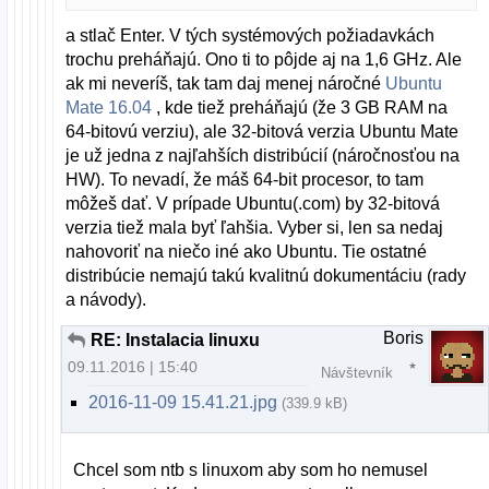
a stlač Enter. V tých systémových požiadavkách
trochu preháňajú. Ono ti to pôjde aj na 1,6 GHz. Ale
ak mi neveríš, tak tam daj menej náročné
Ubuntu
Mate 16.04
, kde tiež preháňajú (že 3 GB RAM na
64-bitovú verziu), ale 32-bitová verzia Ubuntu Mate
je už jedna z najľahších distribúcií (náročnosťou na
HW). To nevadí, že máš 64-bit procesor, to tam
môžeš dať. V prípade Ubuntu(.com) by 32-bitová
verzia tiež mala byť ľahšia. Vyber si, len sa nedaj
nahovoriť na niečo iné ako Ubuntu. Tie ostatné
distribúcie nemajú takú kvalitnú dokumentáciu (rady
a návody).
Boris
RE: Instalacia linuxu
09.11.2016 | 15:40
Návštevník
2016-11-09 15.41.21.jpg
(339.9 kB)
Chcel som ntb s linuxom aby som ho nemusel