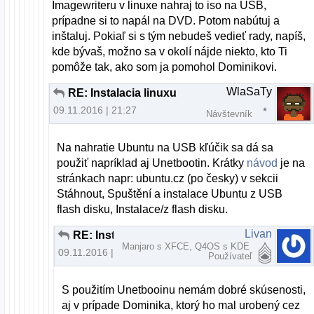
Imagewriteru v linuxe nahraj to iso na USB,
prípadne si to napál na DVD. Potom nabútuj a
inštaluj. Pokiaľ si s tým nebudeš vedieť rady, napíš,
kde bývaš, možno sa v okolí nájde niekto, kto Ti
pomôže tak, ako som ja pomohol Dominikovi.
WlaSaTy
RE: Instalacia linuxu
09.11.2016 | 21:27
Návštevník
Na nahratie Ubuntu na USB kľúčik sa dá sa
použiť napríklad aj Unetbootin. Krátky
návod
je na
stránkach napr: ubuntu.cz (po česky) v sekcii
Stáhnout, Spuštění a instalace Ubuntu z USB
flash disku, Instalace/z flash disku.
Livan
RE: Instalacia linuxu
Manjaro s XFCE, Q4OS s KDE
09.11.2016 | 21:39
Používateľ
S použitím Unetbooinu nemám dobré skúsenosti,
aj v prípade Dominika, ktorý ho mal urobený cez