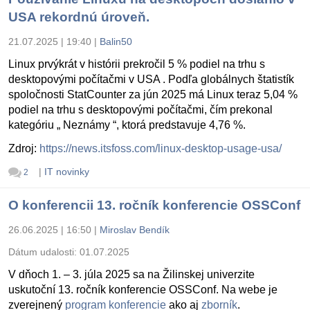
USA rekordnú úroveň.
21.07.2025 | 19:40
|
Balin50
Linux prvýkrát v histórii prekročil 5 % podiel na trhu s
desktopovými počítačmi v USA . Podľa globálnych štatistík
spoločnosti StatCounter za jún 2025 má Linux teraz 5,04 %
podiel na trhu s desktopovými počítačmi, čím prekonal
kategóriu „ Neznámy “, ktorá predstavuje 4,76 %.
Zdroj:
https://news.itsfoss.com/linux-desktop-usage-usa/
|
IT novinky
2
O konferencii 13. ročník konferencie OSSConf
26.06.2025 | 16:50
|
Miroslav Bendík
Dátum udalosti:
01.07.2025
V dňoch 1. – 3. júla 2025 sa na Žilinskej univerzite
uskutoční 13. ročník konferencie OSSConf. Na webe je
zverejnený
program konferencie
ako aj
zborník
.