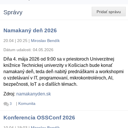
Správy
Pridať správu
Namakaný deň 2026
20.04 | 20:25
|
Miroslav Bendík
Dátum udalosti:
04.05.2026
Dňa 4. mája 2026 od 9:00 sa v priestoroch Univerzitnej
knižnice Technickej univerzity v Košiciach bude konať
namakaný deň, teda deň nabitý prednáškami a workshopmi
o vzdelávaní v IT, programovaní, mikrokontroléroch, AI,
bezpečnosti, IoT a o ďalších témach.
Zdroj:
namakanyden.sk
|
Komunita
3
Konferencia OSSConf 2026
10.04 | 19:03
|
Miroslav Bendík