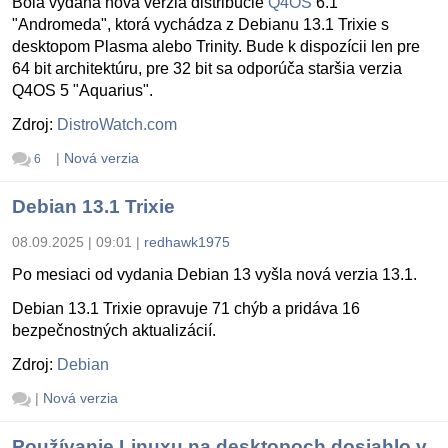
Bola vydaná nová verzia distribúcie
Q4OS
6.1
"Andromeda", ktorá vychádza z Debianu 13.1 Trixie s
desktopom Plasma alebo Trinity. Bude k dispozícii len pre
64 bit architektúru, pre 32 bit sa odporúča staršia verzia
Q4OS 5 "Aquarius".
Zdroj:
DistroWatch.com
|
Nová verzia
6
Debian 13.1 Trixie
08.09.2025 | 09:01
|
redhawk1975
Po mesiaci od vydania Debian 13 vyšla nová verzia 13.1.
Debian 13.1 Trixie opravuje 71 chýb a pridáva 16
bezpečnostných aktualizácií.
Zdroj:
Debian
|
Nová verzia
Používanie Linuxu na desktopoch dosiahlo v