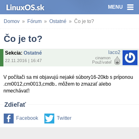
MENU
Domov
Fórum
Ostatné
Čo je to?
Čo je to?
laco2
Sekcia
:
Ostatné
cinamon
22.11.2016 | 16:47
Používateľ
V počítači sa mi objavujú nejaké súbory16-20kb s príponou
.cm0012,cm0013,cmdb.. môžem to zmazať alebo
nmechávať!
Zdieľať
Facebook
Twitter