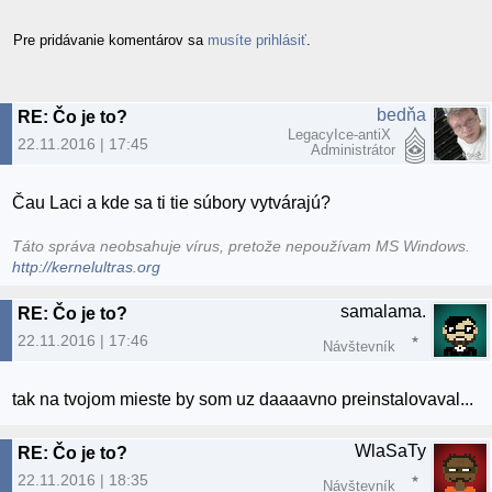
Pre pridávanie komentárov sa
musíte prihlásiť
.
bedňa
RE: Čo je to?
LegacyIce-antiX
22.11.2016 | 17:45
Administrátor
Čau Laci a kde sa ti tie súbory vytvárajú?
Táto správa neobsahuje vírus, pretože nepoužívam MS Windows.
http://kernelultras.org
samalama.
RE: Čo je to?
22.11.2016 | 17:46
Návštevník
tak na tvojom mieste by som uz daaaavno preinstalovaval...
WlaSaTy
RE: Čo je to?
22.11.2016 | 18:35
Návštevník