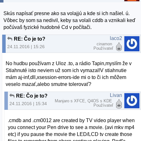
Skús napísať presne ako sa volajjú a kde si ich našiel. ú.
Vôbec by som sa nedivil, keby sa volali cddb a vznikali keď
počúvaš fyzické hudobné Cd v počítači.
laco2
RE: Čo je to?
cinamon
24.11.2016 | 15:26
Používateľ
No hudbu používam z Uloz .to, a rádio Tapin,myslím že v
Stiahnuté isto neviem už som ich vymazal!V stiahnutie
mám aj-inf,dll,xsession-errors-ide mi o to či ich môžem
veselo mazať,alebo smutne tolerovať?
Livan
RE: Čo je to?
Manjaro s XFCE, Q4OS s KDE
24.11.2016 | 15:34
Používateľ
.cmdb and .cm0012 are created by TV video player when
you connect your Pen drive to see a movie. (avi mkv mp4
etc) if you pause the movie the LED/LCD tv create those