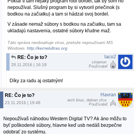
Pokiaľ ti tam nejaký program robí bordel, tak by som ho
nepoužíval. Slušný program by si vytvoril priečinok (s
bodkou na začiatku) a tam si hádzal svoj bordel.
V zásade nemaž súbory s bodkou na začiatku, tam sa
ukladajú nastavenia, ostatné súbory kľudne maž.
Táto správa neobsahuje vírus, pretože nepoužívam MS
Windows.
http://kernelultras.org
laco2
RE: Čo je to?
cinamon
28.11.2016 | 16:18
Používateľ
Díky za radu aj ostatným!
Havran
RE: Čo je to?
arch linux, debian xfce
23.11.2016 | 19:48
Používateľ
Nepoužívaš náhodou Western Digital TV? Ak áno môžu to
byť poškodené súbory, hlavne keď usb nedáš bezpečne
odobrať zo systému.