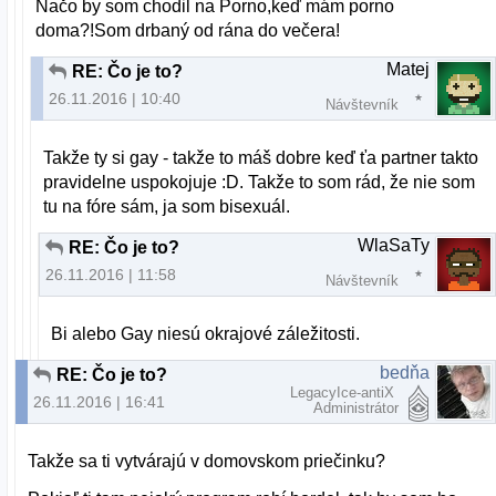
Načo by som chodil na Porno,keď mám porno
doma?!Som drbaný od rána do večera!
Matej
RE: Čo je to?
26.11.2016 | 10:40
Návštevník
Takže ty si gay - takže to máš dobre keď ťa partner takto
pravidelne uspokojuje :D. Takže to som rád, že nie som
tu na fóre sám, ja som bisexuál.
WlaSaTy
RE: Čo je to?
26.11.2016 | 11:58
Návštevník
Bi alebo Gay niesú okrajové záležitosti.
bedňa
RE: Čo je to?
LegacyIce-antiX
26.11.2016 | 16:41
Administrátor
Takže sa ti vytvárajú v domovskom priečinku?