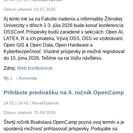
Dátum udalosti:
01.07.2026
Aj tento rok sa na Fakulte riadenia a informatiky Žilinskej
Univerzity v dňoch 1-3. júla 2026 bude konať konferencia
OSSConf. Príspevky budú zaradené v sekciách: Open AI,
LATEX, R a ich priatelia, Vývoj OSS, OSS vo vzdelávaní,
Open GIS & Open Data, Open Hardware a
Kyberbezpečnosť. Vlastné príspevky je možné registrovať
do 10. júna 2026. Tešíme sa na Vašu návštevu.
Zdroj:
Web konferencie
|
Komunita
1
Prihláste prednášku na 4. ročník OpenCamp
24.01 | 14:45
|
MarekGalinski
Dátum udalosti:
25.04.2026
Štvrtý ročník Bratislava OpenCamp pozná svoj termín a je
spustená možnosť prihlasovať príspevky. Podujatie sa