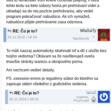
files to remember from ehere continue playing. Podľa
tohto textu sa tieto súbory tvoria pri prehrávaní videí a
ukladajú sa do nej pozície prehrávania, aby vedel
program pokračovať nabudúce. Ak ich vymažeš,
nabudúce pôjde prehrávanie zasa odznova.
WlaSaTy
RE: Čo je to?
24.11.2016 | 18:26
Návštevník
To máš naozaj automaticky stiahnuté inf a dll z uložto bez
tvojho vedomia? Obávam sa že navštevuješ oveľa
tmavšie stránky warezu a okrajového porna.
Ani nechcem vedieť detaily.
PS .xsession-errors je regulérny súbor do ktorého sa
zapisuje stderr všetkého z grafického sedenia.
laco2
RE: Čo je to?
cinamon
26.11.2016 | 08:42
Používateľ