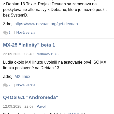
z Debian 13 Trixie. Projekt Devuan sa zameriava na
poskytovanie alternatívy k Debianu, ktorú je možné použiť
bez SystemD.
Zdroj:
https://www.devuan.org/get-devuan
|
Nová verzia
2
MX-25 “Infinity” beta 1
22.09.2025 | 08:40
|
redhawk1975
Ludia okolo MX linuxu uvolnili na testovanie prvé ISO MX
linuxu postavené na Debian 13.
Zdroj:
MX linux
|
Nová verzia
2
Q4OS 6.1 "Andromeda"
12.09.2025 | 22:07
|
Pavel