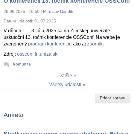
O konferencii 13. ročník konferencie OSSConf
26.06.2025 | 16:50
|
Miroslav Bendík
Dátum udalosti:
01.07.2025
V dňoch 1. – 3. júla 2025 sa na Žilinskej univerzite
uskutoční 13. ročník konferencie OSSConf. Na webe je
zverejnený
program konferencie
ako aj
zborník
.
Zdroj:
ossconf.fri.uniza.sk
|
Komunita
Ďalšie
Všetky udalosti
Pridať správu
Anketa
Stretli ste sa s open-source stratégiou Bitka o