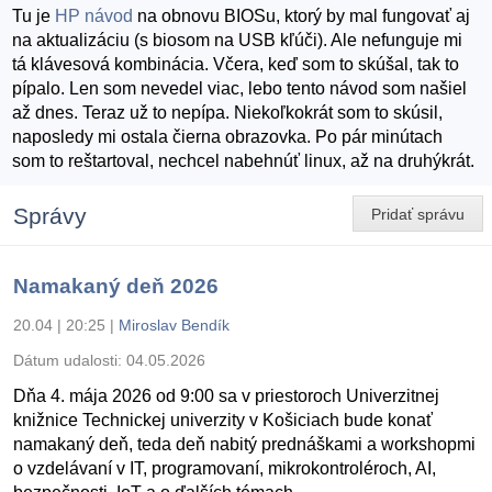
Tu je
HP návod
na obnovu BIOSu, ktorý by mal fungovať aj
na aktualizáciu (s biosom na USB kľúči). Ale nefunguje mi
tá klávesová kombinácia. Včera, keď som to skúšal, tak to
pípalo. Len som nevedel viac, lebo tento návod som našiel
až dnes. Teraz už to nepípa. Niekoľkokrát som to skúsil,
naposledy mi ostala čierna obrazovka. Po pár minútach
som to reštartoval, nechcel nabehnúť linux, až na druhýkrát.
Správy
Pridať správu
Namakaný deň 2026
20.04 | 20:25
|
Miroslav Bendík
Dátum udalosti:
04.05.2026
Dňa 4. mája 2026 od 9:00 sa v priestoroch Univerzitnej
knižnice Technickej univerzity v Košiciach bude konať
namakaný deň, teda deň nabitý prednáškami a workshopmi
o vzdelávaní v IT, programovaní, mikrokontroléroch, AI,