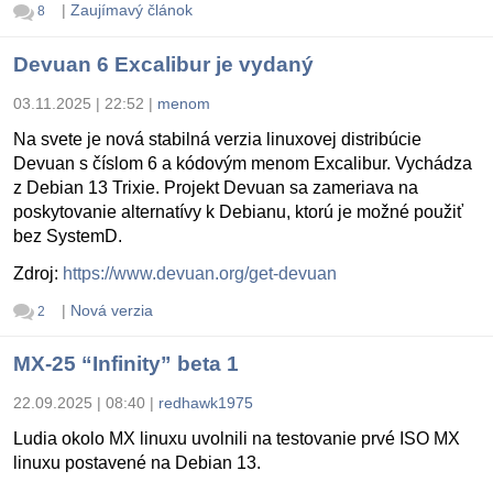
|
Zaujímavý článok
8
Devuan 6 Excalibur je vydaný
03.11.2025 | 22:52
|
menom
Na svete je nová stabilná verzia linuxovej distribúcie
Devuan s číslom 6 a kódovým menom Excalibur. Vychádza
z Debian 13 Trixie. Projekt Devuan sa zameriava na
poskytovanie alternatívy k Debianu, ktorú je možné použiť
bez SystemD.
Zdroj:
https://www.devuan.org/get-devuan
|
Nová verzia
2
MX-25 “Infinity” beta 1
22.09.2025 | 08:40
|
redhawk1975
Ludia okolo MX linuxu uvolnili na testovanie prvé ISO MX
linuxu postavené na Debian 13.