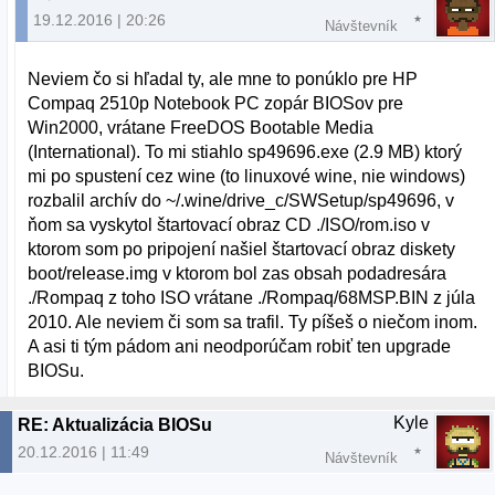
19.12.2016 | 20:26
Návštevník
Neviem čo si hľadal ty, ale mne to ponúklo pre HP
Compaq 2510p Notebook PC zopár BIOSov pre
Win2000, vrátane FreeDOS Bootable Media
(International). To mi stiahlo sp49696.exe (2.9 MB) ktorý
mi po spustení cez wine (to linuxové wine, nie windows)
rozbalil archív do ~/.wine/drive_c/SWSetup/sp49696, v
ňom sa vyskytol štartovací obraz CD ./ISO/rom.iso v
ktorom som po pripojení našiel štartovací obraz diskety
boot/release.img v ktorom bol zas obsah podadresára
./Rompaq z toho ISO vrátane ./Rompaq/68MSP.BIN z júla
2010. Ale neviem či som sa trafil. Ty píšeš o niečom inom.
A asi ti tým pádom ani neodporúčam robiť ten upgrade
BIOSu.
Kyle
RE: Aktualizácia BIOSu
20.12.2016 | 11:49
Návštevník