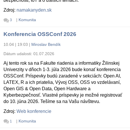
bezpečnosti, IoT a o ďalších témach.
Zdroj:
namakanyden.sk
|
Komunita
3
Konferencia OSSConf 2026
10.04 | 19:03
|
Miroslav Bendík
Dátum udalosti:
01.07.2026
Aj tento rok sa na Fakulte riadenia a informatiky Žilinskej
Univerzity v dňoch 1-3. júla 2026 bude konať konferencia
OSSConf. Príspevky budú zaradené v sekciách: Open AI,
LATEX, R a ich priatelia, Vývoj OSS, OSS vo vzdelávaní,
Open GIS & Open Data, Open Hardware a
Kyberbezpečnosť. Vlastné príspevky je možné registrovať
do 10. júna 2026. Tešíme sa na Vašu návštevu.
Zdroj:
Web konferencie
|
Komunita
1