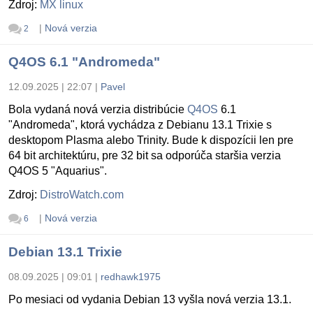
Zdroj:
MX linux
|
Nová verzia
2
Q4OS 6.1 "Andromeda"
12.09.2025 | 22:07
|
Pavel
Bola vydaná nová verzia distribúcie
Q4OS
6.1
"Andromeda", ktorá vychádza z Debianu 13.1 Trixie s
desktopom Plasma alebo Trinity. Bude k dispozícii len pre
64 bit architektúru, pre 32 bit sa odporúča staršia verzia
Q4OS 5 "Aquarius".
Zdroj:
DistroWatch.com
|
Nová verzia
6
Debian 13.1 Trixie
08.09.2025 | 09:01
|
redhawk1975
Po mesiaci od vydania Debian 13 vyšla nová verzia 13.1.