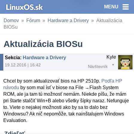
MENU
Domov
Fórum
Hardware a Drivery
Aktualizácia
BIOSu
Aktualizácia BIOSu
Kyle
Sekcia
:
Hardware a Drivery
19.12.2016 | 16:42
Návštevník
Chcel by som aktualizovať bios na HP 2510p.
Podľa HP
návodu
by som mal ísť v biose na File →Flash System
ROM, ale ja tam tú možnosť nemám. Niekde píšu, že mám
pri štarte stalčiť Win+B alebo všetky šípky naraz. Nefunguje
to. Viete o nejakej možnosti ako by sa to dalo bez
Windowsu? Ak nič nepomôže, tak nainštalujem Windows
Evaluation.
Zdieľať