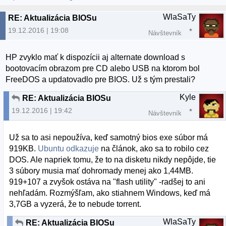
WlaSaTy
RE: Aktualizácia BIOSu
19.12.2016 | 19:08
Návštevník
HP zvyklo mať k dispozícii aj alternate download s
bootovacím obrazom pre CD alebo USB na ktorom bol
FreeDOS a updatovadlo pre BIOS. Už s tým prestali?
Kyle
RE: Aktualizácia BIOSu
19.12.2016 | 19:42
Návštevník
Už sa to asi nepoužíva, keď samotný bios exe súbor má
919KB.
Ubuntu odkazuje
na článok, ako sa to robilo cez
DOS. Ale napriek tomu, že to na disketu nikdy nepôjde, tie
3 súbory musia mať dohromady menej ako 1,44MB.
919+107 a zvyšok ostáva na "flash utility" -radšej to ani
nehľadám. Rozmýšľam, ako stiahnem Windows, keď má
3,7GB a vyzerá, že to nebude torrent.
WlaSaTy
RE: Aktualizácia BIOSu