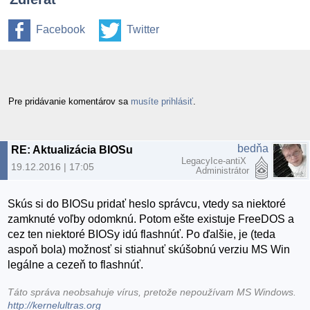
Facebook
Twitter
Pre pridávanie komentárov sa
musíte prihlásiť
.
bedňa
RE: Aktualizácia BIOSu
LegacyIce-antiX
19.12.2016 | 17:05
Administrátor
Skús si do BIOSu pridať heslo správcu, vtedy sa niektoré
zamknuté voľby odomknú. Potom ešte existuje FreeDOS a
cez ten niektoré BIOSy idú flashnúť. Po ďalšie, je (teda
aspoň bola) možnosť si stiahnuť skúšobnú verziu MS Win
legálne a cezeň to flashnúť.
Táto správa neobsahuje vírus, pretože nepoužívam MS Windows.
http://kernelultras.org