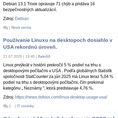
Debian 13.1 Trixie opravuje 71 chýb a pridáva 16
bezpečnostných aktualizácií.
Zdroj:
Debian
|
Nová verzia
Používanie Linuxu na desktopoch dosiahlo v
USA rekordnú úroveň.
21.07.2025 | 19:40
|
Balin50
Linux prvýkrát v histórii prekročil 5 % podiel na trhu s
desktopovými počítačmi v USA . Podľa globálnych štatistík
spoločnosti StatCounter za jún 2025 má Linux teraz 5,04 %
podiel na trhu s desktopovými počítačmi, čím prekonal
kategóriu „ Neznámy “, ktorá predstavuje 4,76 %.
Zdroj:
https://news.itsfoss.com/linux-desktop-usage-usa/
|
IT novinky
2