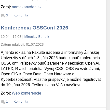
Zdroj:
namakanyden.sk
|
Komunita
3
Konferencia OSSConf 2026
10.04 | 19:03
|
Miroslav Bendík
Dátum udalosti:
01.07.2026
Aj tento rok sa na Fakulte riadenia a informatiky Žilinskej
Univerzity v dňoch 1-3. júla 2026 bude konať konferencia
OSSConf. Príspevky budú zaradené v sekciách: Open AI,
LATEX, R a ich priatelia, Vývoj OSS, OSS vo vzdelávaní,
Open GIS & Open Data, Open Hardware a
Kyberbezpečnosť. Vlastné príspevky je možné registrovať
do 10. júna 2026. Tešíme sa na Vašu návštevu.
Zdroj:
Web konferencie
|
Komunita
1