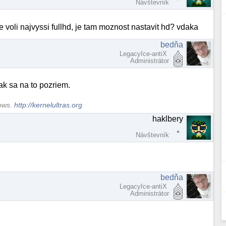
Návštevník
e voli najvyssi fullhd, je tam moznost nastavit hd? vdaka
bedňa
LegacyIce-antiX
Administrátor
ak sa na to pozriem.
dows.
http://kernelultras.org
haklbery
Návštevník
bedňa
LegacyIce-antiX
Administrátor