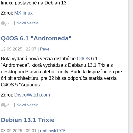
linuxu postavené na Debian 13.
Zdroj:
MX linux
|
Nová verzia
2
Q4OS 6.1 "Andromeda"
12.09.2025 | 22:07
|
Pavel
Bola vydaná nová verzia distribúcie
Q4OS
6.1
"Andromeda", ktorá vychádza z Debianu 13.1 Trixie s
desktopom Plasma alebo Trinity. Bude k dispozícii len pre
64 bit architektúru, pre 32 bit sa odporúča staršia verzia
Q4OS 5 "Aquarius".
Zdroj:
DistroWatch.com
|
Nová verzia
6
Debian 13.1 Trixie
08.09.2025 | 09:01
|
redhawk1975