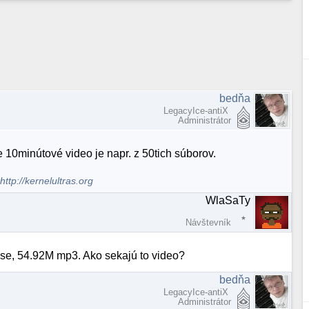
bedňa
LegacyIce-antiX
Administrátor
e 10minútové video je napr. z 50tich súborov.
.
http://kernelultras.org
WlaSaTy
Návštevník
use, 54.92M mp3. Ako sekajú to video?
bedňa
LegacyIce-antiX
Administrátor