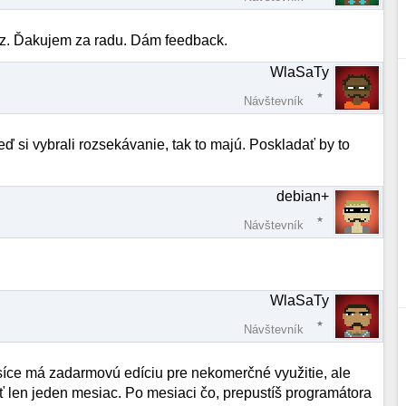
az. Ďakujem za radu. Dám feedback.
WlaSaTy
Návštevník
eď si vybrali rozsekávanie, tak to majú. Poskladať by to
debian+
Návštevník
WlaSaTy
Návštevník
 síce má zadarmovú edíciu pre nekomerčné využitie, ale
sť len jeden mesiac. Po mesiaci čo, prepustíš programátora