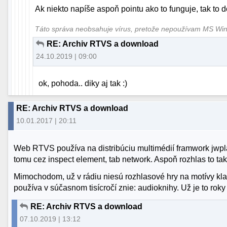
Ak niekto napíše aspoň pointu ako to funguje, tak to d
Táto správa neobsahuje vírus, pretože nepoužívam MS W
RE: Archiv RTVS a download
24.10.2019 | 09:00
ok, pohoda.. diky aj tak :)
RE: Archiv RTVS a download
10.01.2017 | 20:11
Web RTVS používa na distribúciu multimédií framwork jwpla
tomu cez inspect element, tab network. Aspoň rozhlas to t
Mimochodom, už v rádiu niesú rozhlasové hry na motívy kla
používa v súčasnom tisícročí znie: audioknihy. Už je to roky
RE: Archiv RTVS a download
07.10.2019 | 13:12