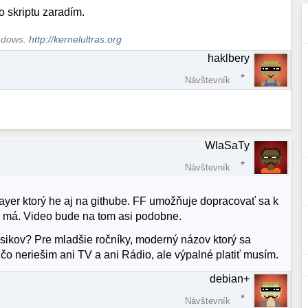
o skriptu zaradím.
indows.
http://kernelultras.org
haklbery
Návštevník
WlaSaTy
Návštevník
yer ktorý he aj na githube. FF umožňuje dopracovať sa k
ak má. Video bude na tom asi podobne.
sikov? Pre mladšie ročníky, moderný názov ktorý sa
 čo neriešim ani TV a ani Rádio, ale výpalné platiť musím.
debian+
Návštevník