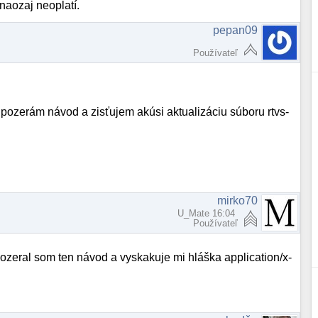
naozaj neoplatí.
pepan09
Používateľ
, pozerám návod a zisťujem akúsi aktualizáciu súboru rtvs-
mirko70
U_Mate 16:04
Používateľ
..pozeral som ten návod a vyskakuje mi hláška application/x-