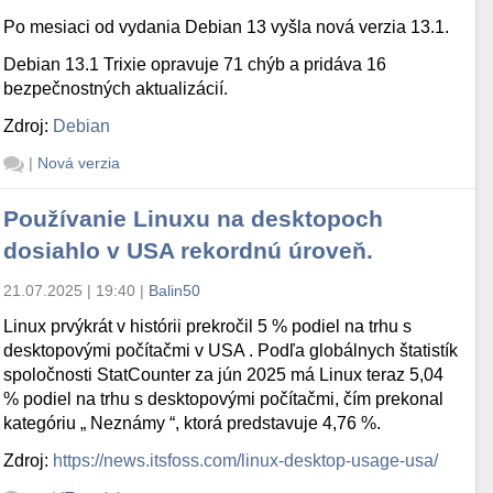
Po mesiaci od vydania Debian 13 vyšla nová verzia 13.1.
Debian 13.1 Trixie opravuje 71 chýb a pridáva 16
bezpečnostných aktualizácií.
Zdroj:
Debian
|
Nová verzia
Používanie Linuxu na desktopoch
dosiahlo v USA rekordnú úroveň.
21.07.2025 | 19:40
|
Balin50
Linux prvýkrát v histórii prekročil 5 % podiel na trhu s
desktopovými počítačmi v USA . Podľa globálnych štatistík
spoločnosti StatCounter za jún 2025 má Linux teraz 5,04
% podiel na trhu s desktopovými počítačmi, čím prekonal
kategóriu „ Neznámy “, ktorá predstavuje 4,76 %.
Zdroj:
https://news.itsfoss.com/linux-desktop-usage-usa/