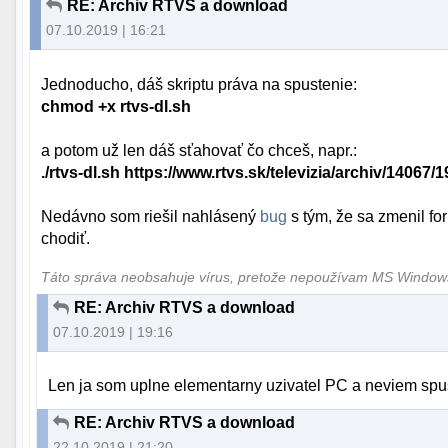
RE: Archiv RTVS a download
07.10.2019 | 16:21
Jednoducho, dáš skriptu práva na spustenie:
chmod +x rtvs-dl.sh
a potom už len dáš sťahovať čo chceš, napr.:
./rtvs-dl.sh https://www.rtvs.sk/televizia/archiv/14067/
Nedávno som riešil nahlásený
bug
s tým, že sa zmenil fo
chodiť.
Táto správa neobsahuje vírus, pretože nepoužívam MS Windo
RE: Archiv RTVS a download
07.10.2019 | 19:16
Len ja som uplne elementarny uzivatel PC a neviem spustit
RE: Archiv RTVS a download
22.10.2019 | 21:20