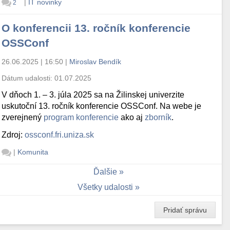
|
IT novinky
2
O konferencii 13. ročník konferencie
OSSConf
26.06.2025 | 16:50
|
Miroslav Bendík
Dátum udalosti:
01.07.2025
V dňoch 1. – 3. júla 2025 sa na Žilinskej univerzite
uskutoční 13. ročník konferencie OSSConf. Na webe je
zverejnený
program konferencie
ako aj
zborník
.
Zdroj:
ossconf.fri.uniza.sk
|
Komunita
Ďalšie
Všetky udalosti
Pridať správu