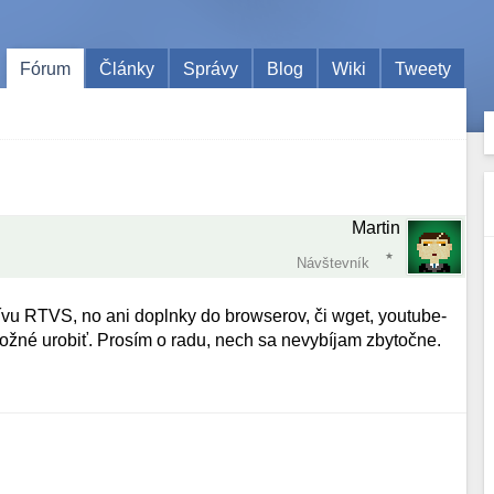
Fórum
Články
Správy
Blog
Wiki
Tweety
Martin
Návštevník
u RTVS, no ani doplnky do browserov, či wget, youtube-
žné urobiť. Prosím o radu, nech sa nevybíjam zbytočne.