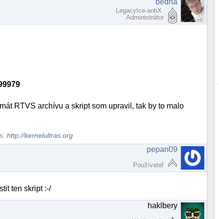
bedňa
LegacyIce-antiX
Administrátor
199979
rmát RTVS archívu a skript som upravil, tak by to malo
ws.
http://kernelultras.org
pepan09
Používateľ
 ten skript :-/
haklbery