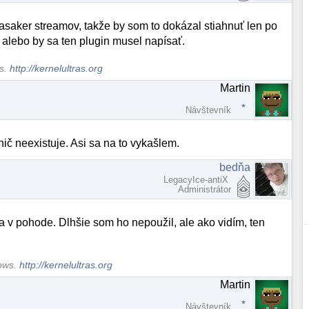
saker streamov, takže by som to dokázal stiahnuť len po
 alebo by sa ten plugin musel napísať.
ws.
http://kernelultras.org
Martin
Návštevník
nič neexistuje. Asi sa na to vykašlem.
bedňa
LegacyIce-antiX
Administrátor
a v pohode. Dlhšie som ho nepoužil, ale ako vidím, ten
dows.
http://kernelultras.org
Martin
Návštevník