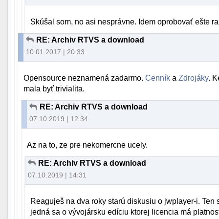
Skúšal som, no asi nesprávne. Idem oprobovať ešte r
RE: Archiv RTVS a download
10.01.2017 | 20:33
Opensource neznamená zadarmo.
Cenník
a
Zdrojáky
. K
mala byť trivialita.
RE: Archiv RTVS a download
07.10.2019 | 12:34
Az na to, ze pre nekomercne ucely.
RE: Archiv RTVS a download
07.10.2019 | 14:31
Reaguješ na dva roky starú diskusiu o jwplayer-i. Ten
jedná sa o vývojársku edíciu ktorej licencia má platno