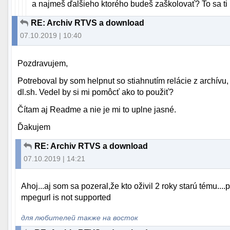
a najmeš ďalšieho ktorého budeš zaškolovať? To sa ti 
RE: Archiv RTVS a download
07.10.2019 | 10:40
Pozdravujem,
Potreboval by som helpnut so stiahnutím relácie z archívu
dl.sh. Vedel by si mi pomôcť ako to použiť?
Čítam aj Readme a nie je mi to uplne jasné.
Ďakujem
RE: Archiv RTVS a download
07.10.2019 | 14:21
Ahoj...aj som sa pozeral,že kto oživil 2 roky starú tému..
mpegurl is not supported
для любителей также на восток