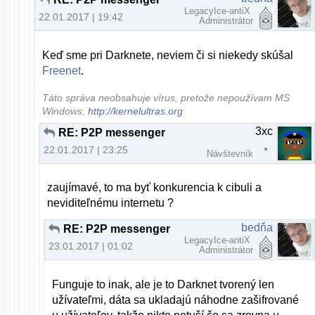
LegacyIce-antiX
22.01.2017 | 19:42
Administrátor
Keď sme pri Darknete, neviem či si niekedy skúšal
Freenet
.
Táto správa neobsahuje vírus, pretože nepoužívam MS
Windows.
http://kernelultras.org
3xc
RE: P2P messenger
22.01.2017 | 23:25
Návštevník
zaujímavé, to ma byť konkurencia k cibuli a
neviditeľnému internetu ?
bedňa
RE: P2P messenger
LegacyIce-antiX
23.01.2017 | 01:02
Administrátor
Funguje to inak, ale je to Darknet tvorený len
užívateľmi, dáta sa ukladajú náhodne zašifrované