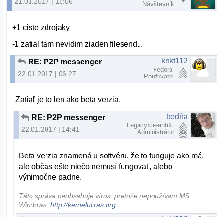
21.01.2017 | 18:06
Návštevník
+1 ciste zdrojaky
-1 zatial tam nevidim ziaden filesend...
knkt112
RE: P2P messenger
Fedora
22.01.2017 | 06:27
Používateľ
Zatiaľ je to len ako beta verzia.
bedňa
RE: P2P messenger
LegacyIce-antiX
22.01.2017 | 14:41
Administrátor
Beta verzia znamená u softvéru, že to funguje ako má,
ale občas ešte niečo nemusí fungovať, alebo
výnimočne padne.
Táto správa neobsahuje vírus, pretože nepoužívam MS
Windows.
http://kernelultras.org