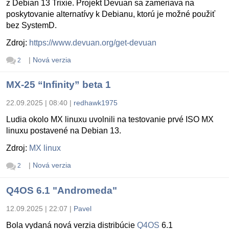
z Debian 13 Trixie. Projekt Devuan sa zameriava na
poskytovanie alternatívy k Debianu, ktorú je možné použiť
bez SystemD.
Zdroj:
https://www.devuan.org/get-devuan
|
Nová verzia
2
MX-25 “Infinity” beta 1
22.09.2025 | 08:40
|
redhawk1975
Ludia okolo MX linuxu uvolnili na testovanie prvé ISO MX
linuxu postavené na Debian 13.
Zdroj:
MX linux
|
Nová verzia
2
Q4OS 6.1 "Andromeda"
12.09.2025 | 22:07
|
Pavel
Bola vydaná nová verzia distribúcie
Q4OS
6.1