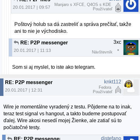
Manjaro s XFCE, Q4OS s KDE
20.01.2017 | 09:57
Používateľ
Poštový holub sa dá zastreliť a správa prečítať, takže
ani to nie je východisko.
3xc
RE: P2P messenger
20.01.2017 | 11:13
Návštevník
Som si aj myslel, to iste ako telegram.
knkt112
RE: P2P messenger
Fedora
20.01.2017 | 12:31
Používateľ
Wire je momentálne vyradený z testu. Pôjdeme na to inak,
teraz test signal vs hangout, a takto budeme postupovať
ďalej. Wire akosi nesedí mojej Žienke, ale zatiaľ sú to
počiatočné testy.
distefano
RE: P2P messenger