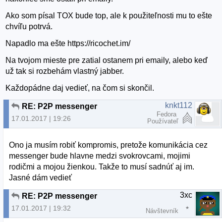
Ako som písal TOX bude top, ale k použiteľnosti mu to ešte
chvíľu potrvá.
Napadlo ma ešte https://ricochet.im/
Na tvojom mieste pre zatial ostanem pri emaily, alebo keď
už tak si rozbehám vlastný jabber.
Každopádne daj vedieť, na čom si skončil.
knkt112
RE: P2P messenger
Fedora
17.01.2017 | 19:26
Používateľ
Ono ja musím robiť kompromis, pretože komunikácia cez
messenger bude hlavne medzi svokrovcami, mojimi
rodičmi a mojou žienkou. Takže to musí sadnúť aj im.
Jasné dám vedieť
3xc
RE: P2P messenger
17.01.2017 | 19:32
Návštevník