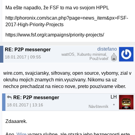
Ma ešte napadlo, že FSF to ma vo svojom HPPL
http://phoronix.com/scan.php?page=news_item&px=FSF-
2017-High-Priority-Projects
https://www.fsf.org/campaigns/priority-projects/
distefano
RE: P2P messenger
wattOS, Xubuntu minimal,
18.01.2017 | 09:55
Používateľ
wire.com, svajciarsky, sifrovany, open source, vyborny, zial v
okruhu mojich znamych min.vyuzivany. Nikomu sa uz
nechce prechadzat na nieco nove, preto pouzivame viber.
LH
RE: P2P messenger
18.01.2017 | 13:16
Návštevník
Zdaaarek.
Ano,
Wire
vyzera slubne, ale otazka jeho bezpecnosti este