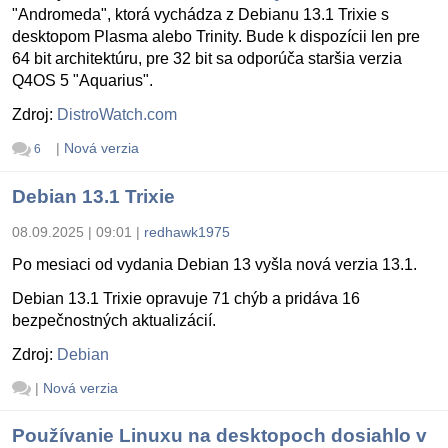
"Andromeda", ktorá vychádza z Debianu 13.1 Trixie s
desktopom Plasma alebo Trinity. Bude k dispozícii len pre
64 bit architektúru, pre 32 bit sa odporúča staršia verzia
Q4OS 5 "Aquarius".
Zdroj:
DistroWatch.com
|
Nová verzia
6
Debian 13.1 Trixie
08.09.2025 | 09:01
|
redhawk1975
Po mesiaci od vydania Debian 13 vyšla nová verzia 13.1.
Debian 13.1 Trixie opravuje 71 chýb a pridáva 16
bezpečnostných aktualizácií.
Zdroj:
Debian
|
Nová verzia
Používanie Linuxu na desktopoch dosiahlo v