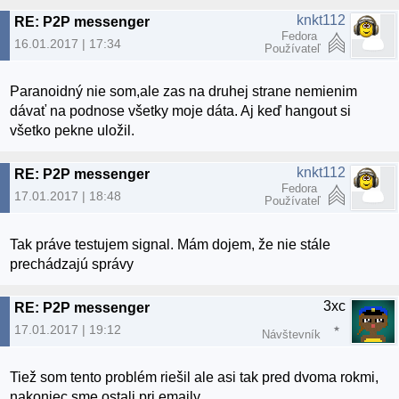
knkt112
RE: P2P messenger
Fedora
16.01.2017 | 17:34
Používateľ
Paranoidný nie som,ale zas na druhej strane nemienim
dávať na podnose všetky moje dáta. Aj keď hangout si
všetko pekne uložil.
knkt112
RE: P2P messenger
Fedora
17.01.2017 | 18:48
Používateľ
Tak práve testujem signal. Mám dojem, že nie stále
prechádzajú správy
3xc
RE: P2P messenger
17.01.2017 | 19:12
Návštevník
Tiež som tento problém riešil ale asi tak pred dvoma rokmi,
nakoniec sme ostali pri emaily.