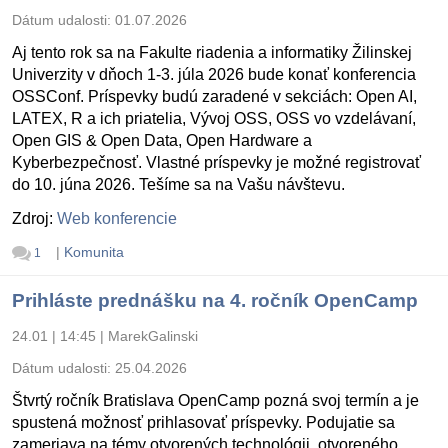
Dátum udalosti:
01.07.2026
Aj tento rok sa na Fakulte riadenia a informatiky Žilinskej
Univerzity v dňoch 1-3. júla 2026 bude konať konferencia
OSSConf. Príspevky budú zaradené v sekciách: Open AI,
LATEX, R a ich priatelia, Vývoj OSS, OSS vo vzdelávaní,
Open GIS & Open Data, Open Hardware a
Kyberbezpečnosť. Vlastné príspevky je možné registrovať
do 10. júna 2026. Tešíme sa na Vašu návštevu.
Zdroj:
Web konferencie
|
Komunita
1
Prihláste prednášku na 4. ročník OpenCamp
24.01 | 14:45
|
MarekGalinski
Dátum udalosti:
25.04.2026
Štvrtý ročník Bratislava OpenCamp pozná svoj termín a je
spustená možnosť prihlasovať príspevky. Podujatie sa
zameriava na témy otvorených technológii, otvoreného