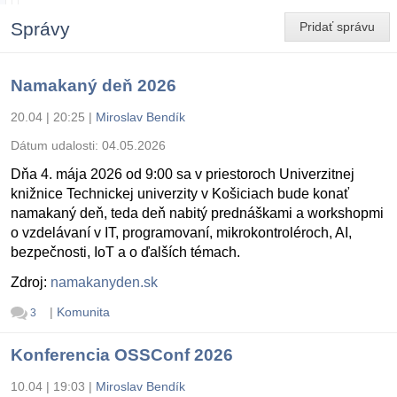
Správy
Pridať správu
Namakaný deň 2026
20.04 | 20:25
|
Miroslav Bendík
Dátum udalosti:
04.05.2026
Dňa 4. mája 2026 od 9:00 sa v priestoroch Univerzitnej
knižnice Technickej univerzity v Košiciach bude konať
namakaný deň, teda deň nabitý prednáškami a workshopmi
o vzdelávaní v IT, programovaní, mikrokontroléroch, AI,
bezpečnosti, IoT a o ďalších témach.
Zdroj:
namakanyden.sk
|
Komunita
3
Konferencia OSSConf 2026
10.04 | 19:03
|
Miroslav Bendík