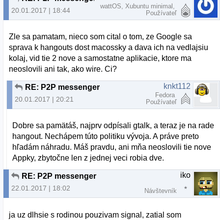
wattOS, Xubuntu minimal,
20.01.2017 | 18:44
Používateľ
Zle sa pamatam, nieco som cital o tom, ze Google sa
sprava k hangouts dost macossky a dava ich na vedlajsiu
kolaj, vid tie 2 nove a samostatne aplikacie, ktore ma
neoslovili ani tak, ako wire. Ci?
knkt112
RE: P2P messenger
Fedora
20.01.2017 | 20:21
Používateľ
Dobre sa pamätáš, najprv odpísali gtalk, a teraz je na rade
hangout. Nechápem túto politiku vývoja. A práve preto
hľadám náhradu. Máš pravdu, ani mňa neoslovili tie nove
Appky, zbytočne len z jednej veci robia dve.
iko
RE: P2P messenger
22.01.2017 | 18:02
Návštevník
ja uz dlhsie s rodinou pouzivam signal, zatial som