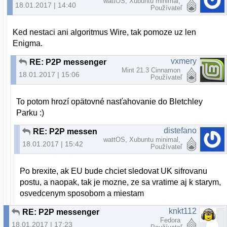
wattOS, Xubuntu minimal,
18.01.2017 | 14:40
Používateľ
Ked nestaci ani algoritmus Wire, tak pomoze uz len
Enigma.
vxmery
RE: P2P messenger
Mint 21.3 Cinnamon
18.01.2017 | 15:06
Používateľ
To potom hrozí opätovné nasťahovanie do Bletchley
Parku :)
distefano
RE: P2P messenger
wattOS, Xubuntu minimal,
18.01.2017 | 15:42
Používateľ
Po brexite, ak EU bude chciet sledovat UK sifrovanu
postu, a naopak, tak je mozne, ze sa vratime aj k starym,
osvedcenym sposobom a miestam
knkt112
RE: P2P messenger
Fedora
18.01.2017 | 17:23