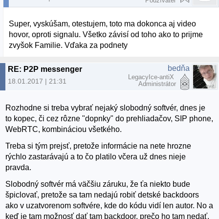
Používateľ
Super, vyskúšam, otestujem, toto ma dokonca aj video
hovor, oproti signalu. Všetko závisí od toho ako to prijme
zvyšok Familie. Vďaka za podnety
bedňa
RE: P2P messenger
LegacyIce-antiX
18.01.2017 | 21:31
Administrátor
Rozhodne si treba vybrať nejaký slobodný softvér, dnes je
to kopec, či cez rôzne "dopnky" do prehliadačov, SIP phone,
WebRTC, kombináciou všetkého.
Treba si tým prejsť, pretože informácie na nete hrozne
rýchlo zastarávajú a to čo platilo včera už dnes nieje
pravda.
Slobodný softvér má väčšiu záruku, že ťa niekto bude
špiclovať, pretože sa tam nedajú robiť detské backdoors
ako v uzatvorenom softvére, kde do kódu vidí len autor. No a
keď je tam možnosť dať tam backdoor, prečo ho tam nedať.