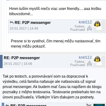
Hmm tuším myslíš niečo viac user friendly.... aaa trošku
blbuvzdorné...
knkt112
RE: P2P messenger
Fedora
23.01.2017 | 14:49
Používateľ
Presne si to vystihol, čím menej môžu nastavovať, tím
menej môžu pokaziť.
knkt112
RE: P2P messenger
Fedora
29.01.2017 | 15:06
Používateľ
Tak po testoch, a porovnávaní som sa dopracoval k
výsledku, celá familia nafasuje ale nafasovala už signal
privat messenger. Ak budem mať času ta napíšem do blogu
poznatky z môjho testovania. Testovanie prebiehalo len na
úrovni používateľa. Všetkým Vám ďakujem za podnety.
3xc
RE: P2P messenger