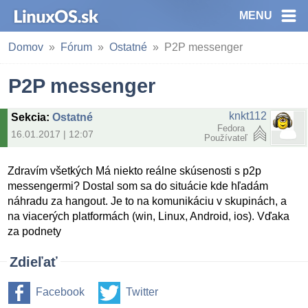
MENU
Domov
Fórum
Ostatné
P2P messenger
P2P messenger
knkt112
Sekcia
:
Ostatné
Fedora
16.01.2017 | 12:07
Používateľ
Zdravím všetkých Má niekto reálne skúsenosti s p2p
messengermi? Dostal som sa do situácie kde hľadám
náhradu za hangout. Je to na komunikáciu v skupinách, a
na viacerých platformách (win, Linux, Android, ios). Vďaka
za podnety
Zdieľať
Facebook
Twitter