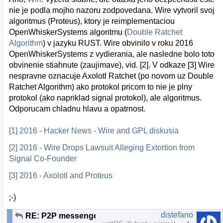
nie je podla mojho nazoru zodpovedana. Wire vytvoril svoj
algoritmus (Proteus), ktory je reimplementaciou
OpenWhiskerSystems algoritmu (
Double Ratchet
Algorithm
) v jazyku RUST. Wire obvinilo v roku 2016
OpenWhiskerSystems z vydierania, ale nasledne bolo toto
obvinenie stiahnute (zaujimave), vid. [2]. V odkaze [3] Wire
nespravne oznacuje Axolotl Ratchet (po novom uz Double
Ratchet Algorithm) ako protokol pricom to nie je plny
protokol (ako napriklad signal protokol), ale algoritmus.
Odporucam chladnu hlavu a opatrnost.
[1] 2016 - Hacker News - Wire and GPL diskusia
[2] 2016 - Wire Drops Lawsuit Alleging Extortion from
Signal Co-Founder
[3] 2016 - Axolotl and Proteus
;-)
distefano
RE: P2P messenger