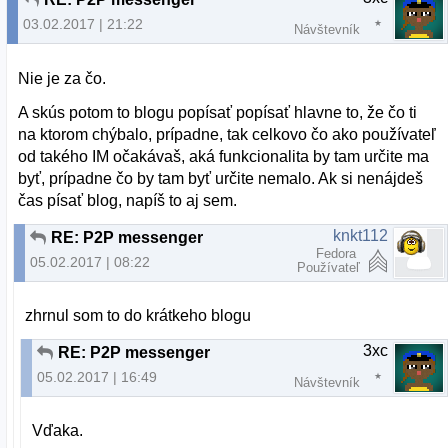
03.02.2017 | 21:22
Návštevník
Nie je za čo.
A skús potom to blogu popísať popísať hlavne to, že čo ti
na ktorom chýbalo, prípadne, tak celkovo čo ako používateľ
od takého IM očakávaš, aká funkcionalita by tam určite ma
byť, prípadne čo by tam byť určite nemalo. Ak si nenájdeš
čas písať blog, napíš to aj sem.
knkt112
RE: P2P messenger
Fedora
05.02.2017 | 08:22
Používateľ
zhrnul som to do krátkeho blogu
3xc
RE: P2P messenger
05.02.2017 | 16:49
Návštevník
Vďaka.