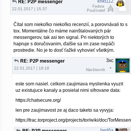
knkt112
RE: P2P messenger
Fedora
22.01.2017 | 15:37
Používateľ
Čítal som niekoľko niekoľko recenzií, a porovnávali to s
tox. Momentálne čo máme nainštalovaných pár
messengerov, tak asi ten signal. Pri niektorých to
hapruje s doručovanim, ďalšie sa im zase nepáči
prostredie. No je to dosť ťažké vyhovieť všetkým.
3xc
RE: P2P messenger
22.01.2017 | 18:18
Návštevník
este som nasiel. celkom zaujimava myslienka vyuzit
uz existujuce kanaly a posielat nimi sifrovane data:
https://chatsecure.org/
len pre zaujimavost ze aj daco taketo sa vyvyja:
https://trac.torproject.org/projects/tor/wiki/doc/TorMesse
bedňa
RE: P2P messenger