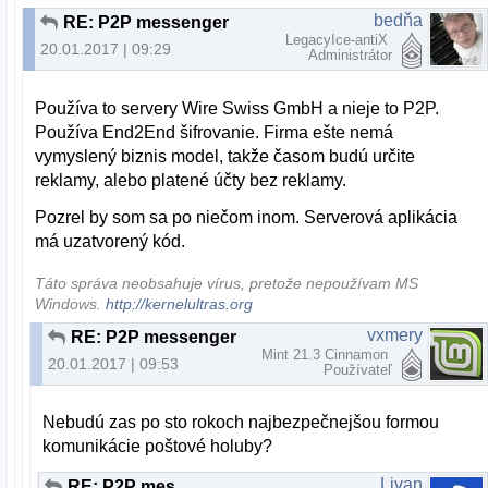
bedňa
RE: P2P messenger
LegacyIce-antiX
20.01.2017 | 09:29
Administrátor
Používa to servery Wire Swiss GmbH a nieje to P2P.
Používa End2End šifrovanie. Firma ešte nemá
vymyslený biznis model, takže časom budú určite
reklamy, alebo platené účty bez reklamy.
Pozrel by som sa po niečom inom. Serverová aplikácia
má uzatvorený kód.
Táto správa neobsahuje vírus, pretože nepoužívam MS
Windows.
http://kernelultras.org
vxmery
RE: P2P messenger
Mint 21.3 Cinnamon
20.01.2017 | 09:53
Používateľ
Nebudú zas po sto rokoch najbezpečnejšou formou
komunikácie poštové holuby?
Livan
RE: P2P messenger