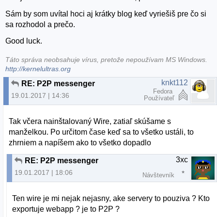
Sám by som uvítal hoci aj krátky blog keď vyriešiš pre čo si
sa rozhodol a prečo.
Good luck.
Táto správa neobsahuje vírus, pretože nepoužívam MS Windows.
http://kernelultras.org
knkt112
RE: P2P messenger
Fedora
19.01.2017 | 14:36
Používateľ
Tak včera nainštalovaný Wire, zatiaľ skúšame s
manželkou. Po určitom čase keď sa to všetko ustáli, to
zhrniem a napíšem ako to všetko dopadlo
3xc
RE: P2P messenger
19.01.2017 | 18:06
Návštevník
Ten wire je mi nejak nejasny, ake servery to pouziva ? Kto
exportuje webapp ? je to P2P ?