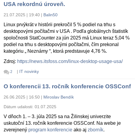
USA rekordnú úroveň.
21.07.2025 | 19:40
|
Balin50
Linux prvýkrát v histórii prekročil 5 % podiel na trhu s
desktopovými počítačmi v USA . Podľa globálnych štatistík
spoločnosti StatCounter za jún 2025 má Linux teraz 5,04 %
podiel na trhu s desktopovými počítačmi, čím prekonal
kategóriu „ Neznámy “, ktorá predstavuje 4,76 %.
Zdroj:
https://news.itsfoss.com/linux-desktop-usage-usa/
|
IT novinky
2
O konferencii 13. ročník konferencie OSSConf
26.06.2025 | 16:50
|
Miroslav Bendík
Dátum udalosti:
01.07.2025
V dňoch 1. – 3. júla 2025 sa na Žilinskej univerzite
uskutoční 13. ročník konferencie OSSConf. Na webe je
zverejnený
program konferencie
ako aj
zborník
.