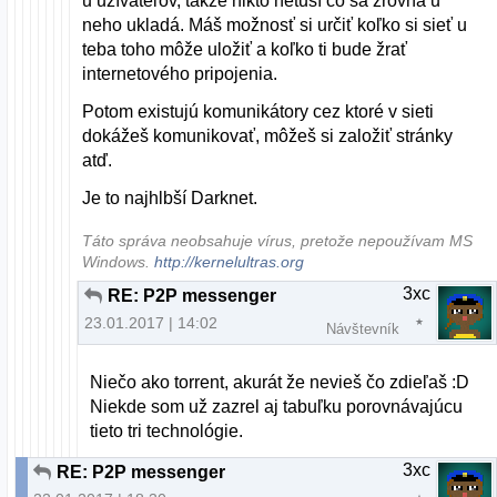
u užívateľov, takže nikto netuší čo sa zrovna u
neho ukladá. Máš možnosť si určiť koľko si sieť u
teba toho môže uložiť a koľko ti bude žrať
internetového pripojenia.
Potom existujú komunikátory cez ktoré v sieti
dokážeš komunikovať, môžeš si založiť stránky
atď.
Je to najhlbší Darknet.
Táto správa neobsahuje vírus, pretože nepoužívam MS
Windows.
http://kernelultras.org
3xc
RE: P2P messenger
23.01.2017 | 14:02
Návštevník
Niečo ako torrent, akurát že nevieš čo zdieľaš :D
Niekde som už zazrel aj tabuľku porovnávajúcu
tieto tri technológie.
3xc
RE: P2P messenger