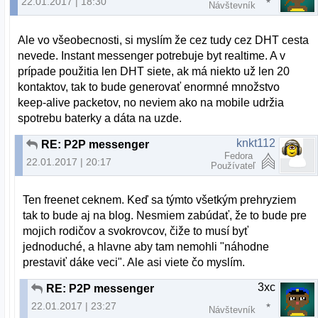
22.01.2017 | 18:30
Návštevník
Ale vo všeobecnosti, si myslím že cez tudy cez DHT cesta
nevede. Instant messenger potrebuje byt realtime. A v
prípade použitia len DHT siete, ak má niekto už len 20
kontaktov, tak to bude generovať enormné množstvo
keep-alive packetov, no neviem ako na mobile udržia
spotrebu baterky a dáta na uzde.
knkt112
RE: P2P messenger
Fedora
22.01.2017 | 20:17
Používateľ
Ten freenet ceknem. Keď sa týmto všetkým prehryziem
tak to bude aj na blog. Nesmiem zabúdať, že to bude pre
mojich rodičov a svokrovcov, čiže to musí byť
jednoduché, a hlavne aby tam nemohli "náhodne
prestaviť dáke veci". Ale asi viete čo myslím.
3xc
RE: P2P messenger
22.01.2017 | 23:27
Návštevník