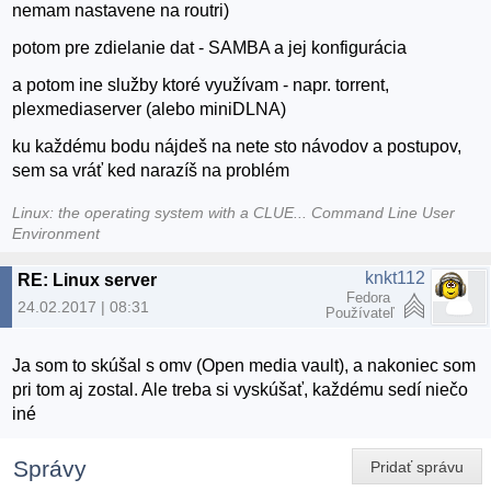
nemam nastavene na routri)
potom pre zdielanie dat - SAMBA a jej konfigurácia
a potom ine služby ktoré využívam - napr. torrent,
plexmediaserver (alebo miniDLNA)
ku každému bodu nájdeš na nete sto návodov a postupov,
sem sa vráť ked narazíš na problém
Linux: the operating system with a CLUE... Command Line User
Environment
knkt112
RE: Linux server
Fedora
24.02.2017 | 08:31
Používateľ
Ja som to skúšal s omv (Open media vault), a nakoniec som
pri tom aj zostal. Ale treba si vyskúšať, každému sedí niečo
iné
Správy
Pridať správu