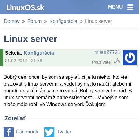
MENU
Domov
Fórum
Konfigurácia
Linux server
Linux server
milan27721
Sekcia
:
Konfigurácia
21.02.2017 | 21:58
Používateľ
Dobrý deň, chcel by som sa spýtať, či je tu niekto, kto vie
pracovať s linux servermi a vedel by ma to naučiť alebo mi
poradil nejaké články alebo videá. Bol by som veľmi rád. S
linux servermi nemám žiadne skúsenosti. Dávnejšie som
niečo málo robil vo Windows serveri. Ďakujem
Zdieľať
Facebook
Twitter