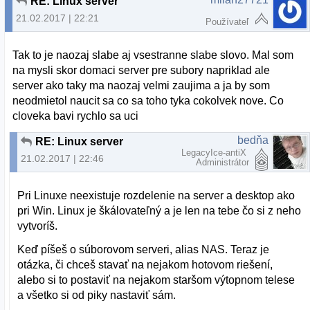
RE: Linux server
21.02.2017 | 22:21
Používateľ
Tak to je naozaj slabe aj vsestranne slabe slovo. Mal som
na mysli skor domaci server pre subory napriklad ale
server ako taky ma naozaj velmi zaujima a ja by som
neodmietol naucit sa co sa toho tyka cokolvek nove. Co
cloveka bavi rychlo sa uci
bedňa
RE: Linux server
LegacyIce-antiX
21.02.2017 | 22:46
Administrátor
Pri Linuxe neexistuje rozdelenie na server a desktop ako
pri Win. Linux je škálovateľný a je len na tebe čo si z neho
vytvoríš.
Keď píšeš o súborovom serveri, alias NAS. Teraz je
otázka, či chceš stavať na nejakom hotovom riešení,
alebo si to postaviť na nejakom staršom výtopnom telese
a všetko si od piky nastaviť sám.