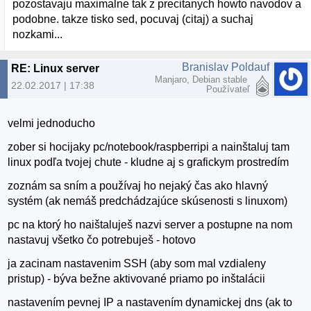
pozostavaju maximalne tak z precitanych howto navodov a
podobne. takze tisko sed, pocuvaj (citaj) a suchaj
nozkami...
Branislav Poldauf
RE: Linux server
Manjaro, Debian stable
22.02.2017 | 17:38
Používateľ
velmi jednoducho
zober si hocijaky pc/notebook/raspberripi a nainštaluj tam
linux podľa tvojej chute - kludne aj s grafickym prostredím
zoznám sa sním a používaj ho nejaký čas ako hlavný
systém (ak nemáš predchádzajúce skúsenosti s linuxom)
pc na ktorý ho naištaluješ nazvi server a postupne na nom
nastavuj všetko čo potrebuješ - hotovo
ja zacinam nastavenim SSH (aby som mal vzdialeny
pristup) - býva bežne aktivované priamo po inštalácii
nastavením pevnej IP a nastavením dynamickej dns (ak to