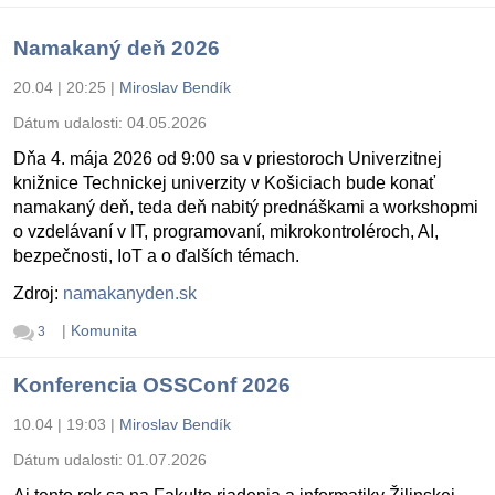
Namakaný deň 2026
20.04 | 20:25
|
Miroslav Bendík
Dátum udalosti:
04.05.2026
Dňa 4. mája 2026 od 9:00 sa v priestoroch Univerzitnej
knižnice Technickej univerzity v Košiciach bude konať
namakaný deň, teda deň nabitý prednáškami a workshopmi
o vzdelávaní v IT, programovaní, mikrokontroléroch, AI,
bezpečnosti, IoT a o ďalších témach.
Zdroj:
namakanyden.sk
|
Komunita
3
Konferencia OSSConf 2026
10.04 | 19:03
|
Miroslav Bendík
Dátum udalosti:
01.07.2026