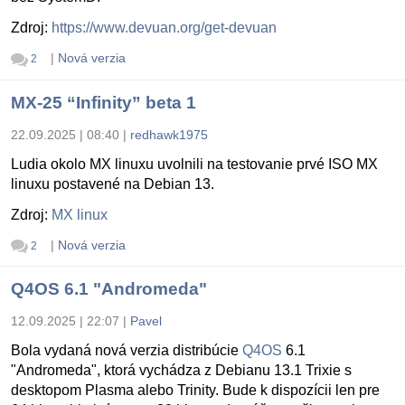
Zdroj:
https://www.devuan.org/get-devuan
|
Nová verzia
2
MX-25 “Infinity” beta 1
22.09.2025 | 08:40
|
redhawk1975
Ludia okolo MX linuxu uvolnili na testovanie prvé ISO MX
linuxu postavené na Debian 13.
Zdroj:
MX linux
|
Nová verzia
2
Q4OS 6.1 "Andromeda"
12.09.2025 | 22:07
|
Pavel
Bola vydaná nová verzia distribúcie
Q4OS
6.1
"Andromeda", ktorá vychádza z Debianu 13.1 Trixie s
desktopom Plasma alebo Trinity. Bude k dispozícii len pre