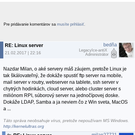
Pre pridávanie komentárov sa
musíte prihlásiť
.
bedňa
RE: Linux server
LegacyIce-antiX
21.02.2017 | 22:16
Administrátor
Nazdar Milan, o aké servery máš záujem, pretože Linux je
tak škálovateľný, že dokáže spustiť ftp server na mobile,
mail server v routry, webserver na tablete, ssh server v
chytrých hodinkách, cloud server, alebo cluster server s
miliónom RPI, súborový server na jednočípovej doske.
Dokáže LDAP, Samba a ja neviem čo z Win sveta, MacOS
a ...
Táto správa neobsahuje vírus, pretože nepoužívam MS Windows.
http://kernelultras.org
milan27721