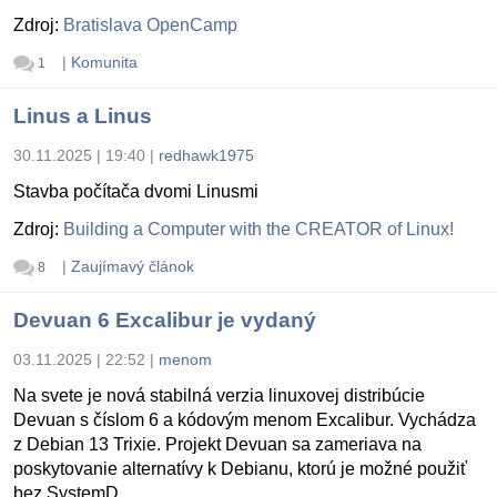
Zdroj:
Bratislava OpenCamp
|
Komunita
1
Linus a Linus
30.11.2025 | 19:40
|
redhawk1975
Stavba počítača dvomi Linusmi
Zdroj:
Building a Computer with the CREATOR of Linux!
|
Zaujímavý článok
8
Devuan 6 Excalibur je vydaný
03.11.2025 | 22:52
|
menom
Na svete je nová stabilná verzia linuxovej distribúcie
Devuan s číslom 6 a kódovým menom Excalibur. Vychádza
z Debian 13 Trixie. Projekt Devuan sa zameriava na
poskytovanie alternatívy k Debianu, ktorú je možné použiť
bez SystemD.