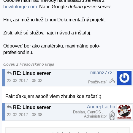
Osobne mám rád návody na inštaláciu servera z
howtoforge.com
. Napr. Google
debian jessie server
.
Hm, asi možno tiež Linux Dokumentačný projekt.
Zisti, aké sú služby, najdi návod a inštaluj.
Odpoveď ber ako amatérsku, maximálne polo-
profesionálnu.
človek z Prešovského kraja
milan27721
RE: Linux server
22.02.2017 | 08:02
Používateľ
Fakt ďakujem aspoň viem zhruba kde začať :)
Andrej Lacho
RE: Linux server
Debian, CentOS ...
22.02.2017 | 08:38
Administrátor