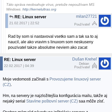
Táto správa neobsahuje vírus, pretože nepoužívam MS
Windows.
http://kernelultras.org
milan27721
RE: Linux server
21.02.2017 | 22:52
Používateľ
Rad by som si nastavoval vsetko sam a tak sa to aj
naucil, ale ako vravim s linuxom som neskuseny
pouzivatel takze absolutne neviem ako zacat
Dušan Kreheľ
RE: Linux server
Debian
22.02.2017 | 04:39
Používateľ
Moje vedomosti začínali s
Provozujeme linuxový server
(CZ)
.
Hm, na servery je najzložitejšia konfigurácia mailu, takže aj
nejaký serial
Stavíme poštovní server (CZ)
saa môže zísť.