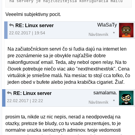
na servery je najzložitejšia konfigurácia mailu
Veeelmi subjektivny pocit.
WlaSaTy
RE: Linux server
22.02.2017 | 19:54
Návštevník
Na začiatočníckom servri čo si ľudia dajú na internet len
pre zoznámenie sa je obvykle najťažšie dobre
nakonfigurovať email. Teda, aby nebol open relay. Na to
človek potrebuje niečo viac ako "next/next/next/ok". Cena
virtuálok je smiešne malá. Na mesiac to stojí cca toľko, čo
jeden obed v bufete alebo jedna krabička cigariet. Žiaľ.
samalama.
RE: Linux server
22.02.2017 | 22:22
Návštevník
prosim ta, nikde uz nic nepis, nerad a neodpovedaj na
otazky, pretoze tie bludy, co tu vsade prezentujes, to je
normalne urazka serioznych adminov. tvoje vedomosti