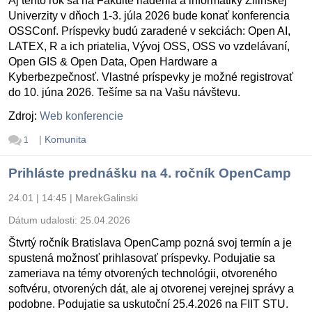
Aj tento rok sa na Fakulte riadenia a informatiky Žilinskej
Univerzity v dňoch 1-3. júla 2026 bude konať konferencia
OSSConf. Príspevky budú zaradené v sekciách: Open AI,
LATEX, R a ich priatelia, Vývoj OSS, OSS vo vzdelávaní,
Open GIS & Open Data, Open Hardware a
Kyberbezpečnosť. Vlastné príspevky je možné registrovať
do 10. júna 2026. Tešíme sa na Vašu návštevu.
Zdroj:
Web konferencie
|
Komunita
1
Prihláste prednášku na 4. ročník OpenCamp
24.01 | 14:45
|
MarekGalinski
Dátum udalosti:
25.04.2026
Štvrtý ročník Bratislava OpenCamp pozná svoj termín a je
spustená možnosť prihlasovať príspevky. Podujatie sa
zameriava na témy otvorených technológii, otvoreného
softvéru, otvorených dát, ale aj otvorenej verejnej správy a
podobne. Podujatie sa uskutoční 25.4.2026 na FIIT STU.