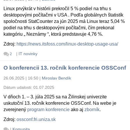
Linux prvýkrát v histórii prekročil 5 % podiel na trhu s
desktopovými počítačmi v USA . Podľa globálnych štatistík
spoločnosti StatCounter za jún 2025 má Linux teraz 5,04 %
podiel na trhu s desktopovými počítačmi, čím prekonal
kategóriu „ Neznámy “, ktorá predstavuje 4,76 %.
Zdroj:
https://news.itsfoss.com/linux-desktop-usage-usa/
|
IT novinky
2
O konferencii 13. ročník konferencie OSSConf
26.06.2025 | 16:50
|
Miroslav Bendík
Dátum udalosti:
01.07.2025
V dňoch 1. – 3. júla 2025 sa na Žilinskej univerzite
uskutoční 13. ročník konferencie OSSConf. Na webe je
zverejnený
program konferencie
ako aj
zborník
.
Zdroj:
ossconf.fri.uniza.sk
|
Komunita