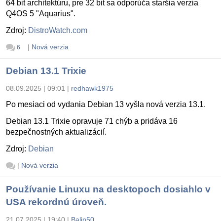
64 bit architektúru, pre 32 bit sa odporúča staršia verzia
Q4OS 5 "Aquarius".
Zdroj:
DistroWatch.com
|
Nová verzia
6
Debian 13.1 Trixie
08.09.2025 | 09:01
|
redhawk1975
Po mesiaci od vydania Debian 13 vyšla nová verzia 13.1.
Debian 13.1 Trixie opravuje 71 chýb a pridáva 16
bezpečnostných aktualizácií.
Zdroj:
Debian
|
Nová verzia
Používanie Linuxu na desktopoch dosiahlo v
USA rekordnú úroveň.
21.07.2025 | 19:40
|
Balin50