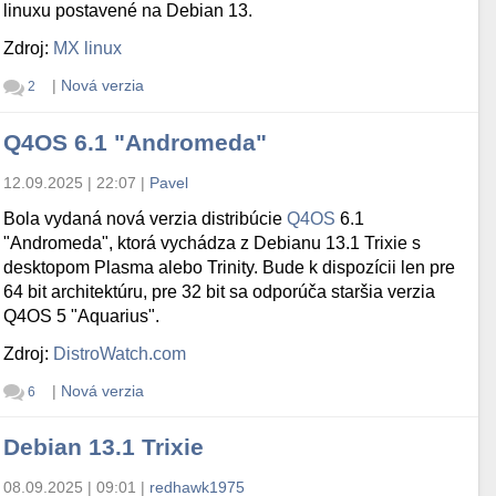
linuxu postavené na Debian 13.
Zdroj:
MX linux
|
Nová verzia
2
Q4OS 6.1 "Andromeda"
12.09.2025 | 22:07
|
Pavel
Bola vydaná nová verzia distribúcie
Q4OS
6.1
"Andromeda", ktorá vychádza z Debianu 13.1 Trixie s
desktopom Plasma alebo Trinity. Bude k dispozícii len pre
64 bit architektúru, pre 32 bit sa odporúča staršia verzia
Q4OS 5 "Aquarius".
Zdroj:
DistroWatch.com
|
Nová verzia
6
Debian 13.1 Trixie
08.09.2025 | 09:01
|
redhawk1975