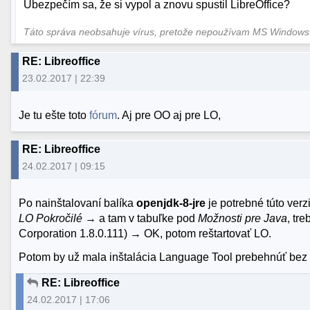
Ubezpečím sa, že si vypol a znovu spustil LibreOffice?
Táto správa neobsahuje vírus, pretože nepoužívam MS Window
RE: Libreoffice
23.02.2017 | 22:39
Je tu ešte toto
fórum
. Aj pre OO aj pre LO,
RE: Libreoffice
24.02.2017 | 09:15
Po nainštalovaní balíka
openjdk-8-jre
je potrebné túto verzi
LO Pokročilé
→ a tam v tabuľke pod
Možnosti pre Java
, tr
Corporation 1.8.0.111) → OK, potom reštartovať LO.
Potom by už mala inštalácia Language Tool prebehnúť bez
RE: Libreoffice
24.02.2017 | 17:06