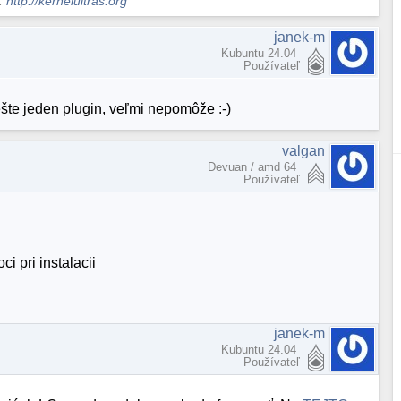
s.
http://kernelultras.org
janek-m
Kubuntu 24.04
Používateľ
ešte jeden plugin, veľmi nepomôže :-)
valgan
Devuan / amd 64
Používateľ
 pri instalacii
janek-m
Kubuntu 24.04
Používateľ