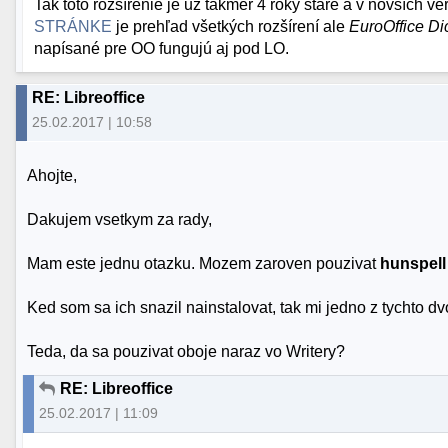
Tak toto rozšírenie je už takmer 4 roky staré a v novšíc
STRÁNKE
je prehľad všetkých rozšírení ale
EuroOffice Di
napísané pre OO fungujú aj pod LO.
RE: Libreoffice
25.02.2017 | 10:58
Ahojte,
Dakujem vsetkym za rady,
Mam este jednu otazku. Mozem zaroven pouzivat
hunspell
Ked som sa ich snazil nainstalovat, tak mi jedno z tychto d
Teda, da sa pouzivat oboje naraz vo Writery?
RE: Libreoffice
25.02.2017 | 11:09