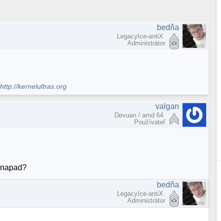
bedňa
LegacyIce-antiX
Administrátor
.
http://kernelultras.org
valgan
Devuan / amd 64
Používateľ
y napad?
bedňa
LegacyIce-antiX
Administrátor