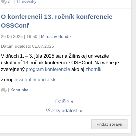
|
IT novinky
2
O konferencii 13. ročník konferencie
OSSConf
26.06.2025 | 16:50
|
Miroslav Bendík
Dátum udalosti:
01.07.2025
V dňoch 1. – 3. júla 2025 sa na Žilinskej univerzite
uskutoční 13. ročník konferencie OSSConf. Na webe je
zverejnený
program konferencie
ako aj
zborník
.
Zdroj:
ossconf.fri.uniza.sk
|
Komunita
Ďalšie
Všetky udalosti
Pridať správu