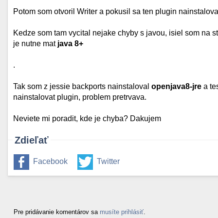
Potom som otvoril Writer a pokusil sa ten plugin nainstalovat
Kedze som tam vycital nejake chyby s javou, isiel som na 
je nutne mat
java 8+
.
Tak som z jessie backports nainstaloval
openjava8-jre
a te
nainstalovat plugin, problem pretrvava.
Neviete mi poradit, kde je chyba? Dakujem
Zdieľať
Facebook
Twitter
Pre pridávanie komentárov sa
musíte prihlásiť
.