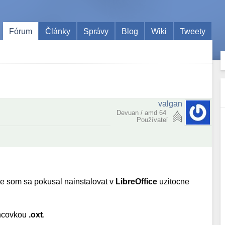
Fórum
Články
Správy
Blog
Wiki
Tweety
valgan
Devuan / amd 64
Používateľ
ze som sa pokusal nainstalovat v
LibreOffice
uzitocne
koncovkou
.oxt
.