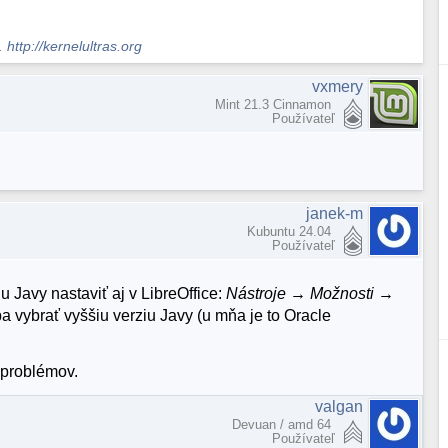
s.
http://kernelultras.org
vxmery
Mint 21.3 Cinnamon
Používateľ
janek-m
Kubuntu 24.04
Používateľ
u Javy nastaviť aj v LibreOffice:
Nástroje → Možnosti →
eba vybrať vyššiu verziu Javy (u mňa je to Oracle
 problémov.
valgan
Devuan / amd 64
Používateľ