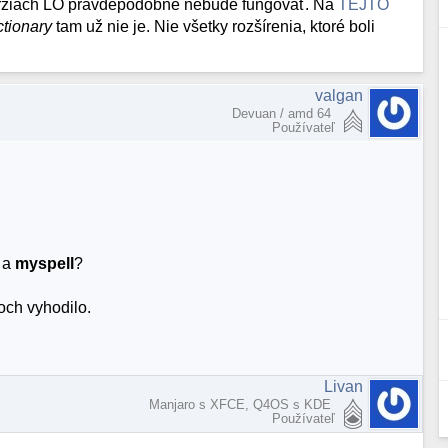
h verziách LO pravdepodobne nebude fungovať. Na
TEJTO
ctionary
tam už nie je. Nie všetky rozšírenia, ktoré boli
valgan
Devuan / amd 64
Používateľ
a
myspell
?
voch vyhodilo.
Livan
Manjaro s XFCE, Q4OS s KDE
Používateľ