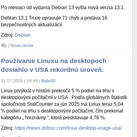
Po mesiaci od vydania Debian 13 vyšla nová verzia 13.1.
Debian 13.1 Trixie opravuje 71 chýb a pridáva 16
bezpečnostných aktualizácií.
Zdroj:
Debian
|
Nová verzia
Používanie Linuxu na desktopoch
dosiahlo v USA rekordnú úroveň.
21.07.2025 | 19:40
|
Balin50
Linux prvýkrát v histórii prekročil 5 % podiel na trhu s
desktopovými počítačmi v USA . Podľa globálnych štatistík
spoločnosti StatCounter za jún 2025 má Linux teraz 5,04
% podiel na trhu s desktopovými počítačmi, čím prekonal
kategóriu „ Neznámy “, ktorá predstavuje 4,76 %.
Zdroj:
https://news.itsfoss.com/linux-desktop-usage-usa/