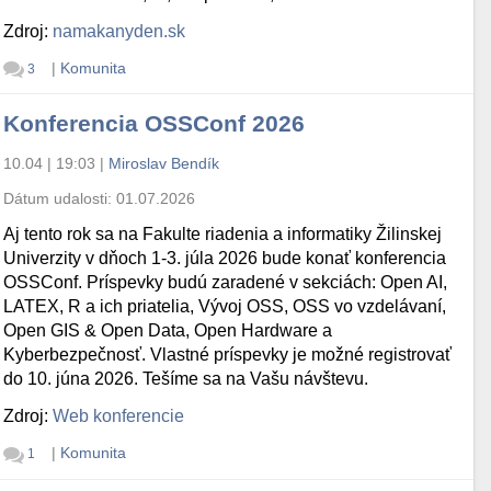
Zdroj:
namakanyden.sk
|
Komunita
3
Konferencia OSSConf 2026
10.04 | 19:03
|
Miroslav Bendík
Dátum udalosti:
01.07.2026
Aj tento rok sa na Fakulte riadenia a informatiky Žilinskej
Univerzity v dňoch 1-3. júla 2026 bude konať konferencia
OSSConf. Príspevky budú zaradené v sekciách: Open AI,
LATEX, R a ich priatelia, Vývoj OSS, OSS vo vzdelávaní,
Open GIS & Open Data, Open Hardware a
Kyberbezpečnosť. Vlastné príspevky je možné registrovať
do 10. júna 2026. Tešíme sa na Vašu návštevu.
Zdroj:
Web konferencie
|
Komunita
1