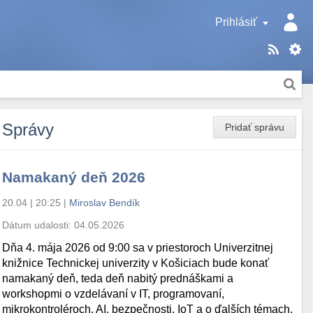
Prihlásiť
Správy
Pridať správu
Namakaný deň 2026
20.04 | 20:25
|
Miroslav Bendík
Dátum udalosti:
04.05.2026
Dňa 4. mája 2026 od 9:00 sa v priestoroch Univerzitnej
knižnice Technickej univerzity v Košiciach bude konať
namakaný deň, teda deň nabitý prednáškami a
workshopmi o vzdelávaní v IT, programovaní,
mikrokontroléroch, AI, bezpečnosti, IoT a o ďalších témach.