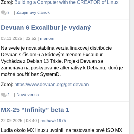
Zdroj:
Building a Computer with the CREATOR of Linux!
|
Zaujímavý článok
8
Devuan 6 Excalibur je vydaný
03.11.2025 | 22:52
|
menom
Na svete je nová stabilná verzia linuxovej distribúcie
Devuan s číslom 6 a kódovým menom Excalibur.
Vychádza z Debian 13 Trixie. Projekt Devuan sa
zameriava na poskytovanie alternatívy k Debianu, ktorú je
možné použiť bez SystemD.
Zdroj:
https://www.devuan.org/get-devuan
|
Nová verzia
2
MX-25 “Infinity” beta 1
22.09.2025 | 08:40
|
redhawk1975
Ludia okolo MX linuxu uvolnili na testovanie prvé ISO MX