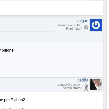
valgan
Devuan / amd 64
Používateľ
v prilohe
bedňa
LegacyIce-antiX
Administrátor
né pre Python2.