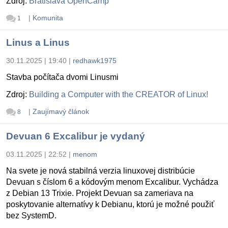
Zdroj:
Bratislava OpenCamp
|
Komunita
1
Linus a Linus
30.11.2025 | 19:40
|
redhawk1975
Stavba počítača dvomi Linusmi
Zdroj:
Building a Computer with the CREATOR of Linux!
|
Zaujímavý článok
8
Devuan 6 Excalibur je vydaný
03.11.2025 | 22:52
|
menom
Na svete je nová stabilná verzia linuxovej distribúcie
Devuan s číslom 6 a kódovým menom Excalibur. Vychádza
z Debian 13 Trixie. Projekt Devuan sa zameriava na
poskytovanie alternatívy k Debianu, ktorú je možné použiť
bez SystemD.