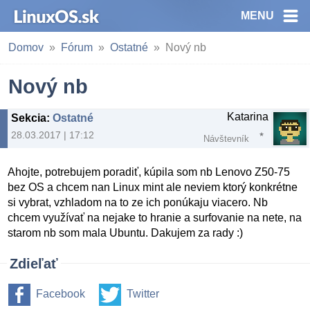
MENU
Domov
Fórum
Ostatné
Nový nb
Nový nb
Katarina
Sekcia
:
Ostatné
28.03.2017 | 17:12
Návštevník
Ahojte, potrebujem poradiť, kúpila som nb Lenovo Z50-75
bez OS a chcem nan Linux mint ale neviem ktorý konkrétne
si vybrat, vzhladom na to ze ich ponúkaju viacero. Nb
chcem využívať na nejake to hranie a surfovanie na nete, na
starom nb som mala Ubuntu. Dakujem za rady :)
Zdieľať
Facebook
Twitter