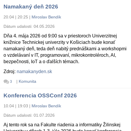
Namakaný deň 2026
20.04 | 20:25
|
Miroslav Bendík
Dátum udalosti:
04.05.2026
Dňa 4. mája 2026 od 9:00 sa v priestoroch Univerzitnej
knižnice Technickej univerzity v Košiciach bude konať
namakaný deň, teda deň nabitý prednáškami a workshopmi
o vzdelávaní v IT, programovaní, mikrokontroléroch, AI,
bezpečnosti, IoT a o ďalších témach.
Zdroj:
namakanyden.sk
|
Komunita
3
Konferencia OSSConf 2026
10.04 | 19:03
|
Miroslav Bendík
Dátum udalosti:
01.07.2026
Aj tento rok sa na Fakulte riadenia a informatiky Žilinskej