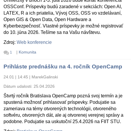
Univerzity v dňoch 1-3. júla 2026 bude konať konferencia
OSSConf. Príspevky budú zaradené v sekciách: Open AI,
LATEX, R a ich priatelia, Vývoj OSS, OSS vo vzdelávaní,
Open GIS & Open Data, Open Hardware a
Kyberbezpečnosť. Vlastné príspevky je možné registrovať
do 10. júna 2026. Tešíme sa na Vašu návštevu.
Zdroj:
Web konferencie
|
Komunita
1
Prihláste prednášku na 4. ročník OpenCamp
24.01 | 14:45
|
MarekGalinski
Dátum udalosti:
25.04.2026
Štvrtý ročník Bratislava OpenCamp pozná svoj termín a je
spustená možnosť prihlasovať príspevky. Podujatie sa
zameriava na témy otvorených technológii, otvoreného
softvéru, otvorených dát, ale aj otvorenej verejnej správy a
podobne. Podujatie sa uskutoční 25.4.2026 na FIIT STU.