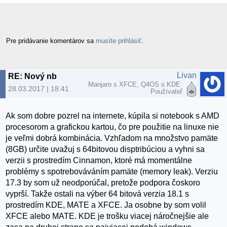
Pre pridávanie komentárov sa
musíte prihlásiť
.
Livan
RE: Nový nb
Manjaro s XFCE, Q4OS s KDE
28.03.2017 | 18:41
Používateľ
Ak som dobre pozrel na internete, kúpila si notebook s AMD
procesorom a grafickou kartou, čo pre použitie na linuxe nie
je veľmi dobrá kombinácia. Vzhľadom na množstvo pamäte
(8GB) určite uvažuj s 64bitovou disptribúciou a vyhni sa
verzii s prostredím Cinnamon, ktoré má momentálne
problémy s spotrebováváním pamäte (memory leak). Verziu
17.3 by som už neodporúčal, pretože podpora čoskoro
vyprší. Takže ostali na výber 64 bitová verzia 18.1 s
prostredím KDE, MATE a XFCE. Ja osobne by som volil
XFCE alebo MATE. KDE je trošku viacej náročnejšie ale