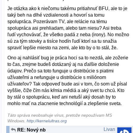
Je otázka ako k niečomu takému pritiahnuť BFU, ale to je
taký beh na dlhé vzdialenosti a hovorí sa tomu
spolupráca. Pozerávam TV, ale relácie na tému
spolupráca asi prehliadam, alebo tam niesu? Asi treba
ľudí vychovávať, že všetko padá z neba (irony). No možno
sú za tým stovky a tisíce hodín ľudí ktorí sa tu snažia
spraviť lepšie miesto na zemi, ale kto by o to stál, že.
Ono aj nahlásiť bug je práca hoci sa to nezdá, ale zožerie
to čas, zrejme budeš dotázaný aj na ďalšie doloženie
údajov. Prečo sa toto funguje u distribúcie s piatimi
užívateľmi a nefunguje u distribúcie s miliónom
užívateľov? Tak odpoveď bude asi v tom, čo som už písal
vyššie, čiže čím nás kŕmia médiá a aký svet tu chcú. Kto
by stál o spoluprácu, keď ani netuší aký dosah by to
mohlo mať na zlacnenie technológií a zlepšenie sveta.
Táto správa neobsahuje vírus, pretože nepoužívam MS
Windows.
http://kernelultras.org
Livan
RE: Nový nb