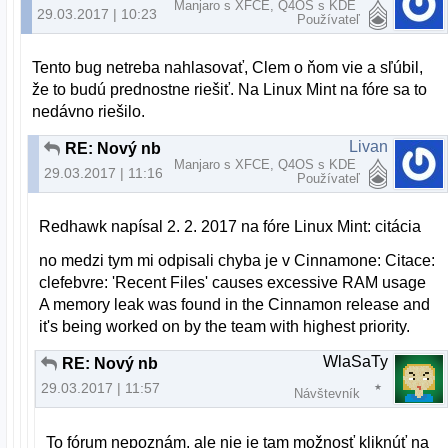
Manjaro s XFCE, Q4OS s KDE
29.03.2017 | 10:23
Používateľ
Tento bug netreba nahlasovať, Clem o ňom vie a sľúbil,
že to budú prednostne riešiť. Na Linux Mint na fóre sa to
nedávno riešilo.
Livan
RE: Nový nb
Manjaro s XFCE, Q4OS s KDE
29.03.2017 | 11:16
Používateľ
Redhawk napísal 2. 2. 2017 na fóre Linux Mint: citácia
no medzi tym mi odpisali chyba je v Cinnamone: Citace:
clefebvre: 'Recent Files' causes excessive RAM usage
A memory leak was found in the Cinnamon release and
it's being worked on by the team with highest priority.
WlaSaTy
RE: Nový nb
29.03.2017 | 11:57
Návštevník
To fórum nepoznám, ale nie je tam možnosť kliknúť na