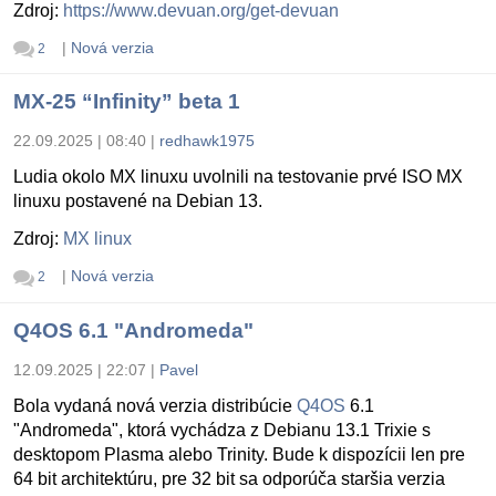
Zdroj:
https://www.devuan.org/get-devuan
|
Nová verzia
2
MX-25 “Infinity” beta 1
22.09.2025 | 08:40
|
redhawk1975
Ludia okolo MX linuxu uvolnili na testovanie prvé ISO MX
linuxu postavené na Debian 13.
Zdroj:
MX linux
|
Nová verzia
2
Q4OS 6.1 "Andromeda"
12.09.2025 | 22:07
|
Pavel
Bola vydaná nová verzia distribúcie
Q4OS
6.1
"Andromeda", ktorá vychádza z Debianu 13.1 Trixie s
desktopom Plasma alebo Trinity. Bude k dispozícii len pre
64 bit architektúru, pre 32 bit sa odporúča staršia verzia