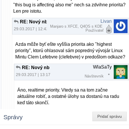
"this bug is affecting also me" nech sa zdvihne priorita?
Len pre istotu.
Livan
RE: Nový nb
Manjaro s XFCE, Q4OS s KDE
29.03.2017 | 12:42
Používateľ
Azda môže byť ešte vyššia priorita ako "highest
priority", ktorú ohlasoval sám popredný vývojár Linux
Mintu Clem Lefebvre (clefebvre) v predošlom odkaze?
WlaSaTy
RE: Nový nb
29.03.2017 | 13:17
Návštevník
Áno, realtime priority. Vtedy sa na tom začne
aktuálne robiť, a ostatné úlohy sa dostanú na radu
keď táto skončí.
Správy
Pridať správu