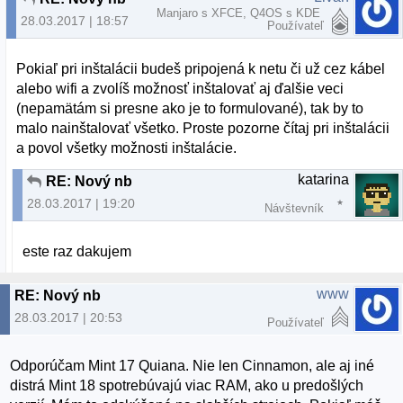
Manjaro s XFCE, Q4OS s KDE
28.03.2017 | 18:57
Používateľ
Pokiaľ pri inštalácii budeš pripojená k netu či už cez kábel
alebo wifi a zvolíš možnosť inštalovať aj ďalšie veci
(nepamätám si presne ako je to formulované), tak by to
malo nainštalovať všetko. Proste pozorne čítaj pri inštalácii
a povol všetky možnosti inštalácie.
katarina
RE: Nový nb
28.03.2017 | 19:20
Návštevník
este raz dakujem
www
RE: Nový nb
28.03.2017 | 20:53
Používateľ
Odporúčam Mint 17 Quiana. Nie len Cinnamon, ale aj iné
distrá Mint 18 spotrebúvajú viac RAM, ako u predošlých