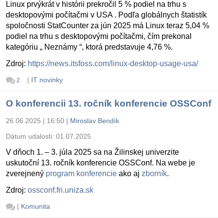
Linux prvýkrát v histórii prekročil 5 % podiel na trhu s
desktopovými počítačmi v USA . Podľa globálnych štatistík
spoločnosti StatCounter za jún 2025 má Linux teraz 5,04 %
podiel na trhu s desktopovými počítačmi, čím prekonal
kategóriu „ Neznámy “, ktorá predstavuje 4,76 %.
Zdroj:
https://news.itsfoss.com/linux-desktop-usage-usa/
|
IT novinky
2
O konferencii 13. ročník konferencie OSSConf
26.06.2025 | 16:50
|
Miroslav Bendík
Dátum udalosti:
01.07.2025
V dňoch 1. – 3. júla 2025 sa na Žilinskej univerzite
uskutoční 13. ročník konferencie OSSConf. Na webe je
zverejnený
program konferencie
ako aj
zborník
.
Zdroj:
ossconf.fri.uniza.sk
|
Komunita