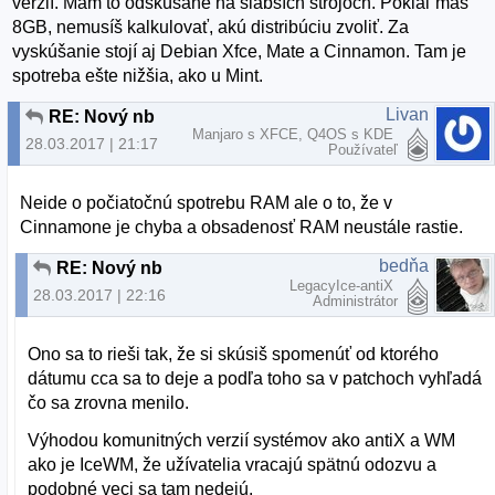
verzií. Mám to odskúšané na slabších strojoch. Pokiaľ máš
8GB, nemusíš kalkulovať, akú distribúciu zvoliť. Za
vyskúšanie stojí aj Debian Xfce, Mate a Cinnamon. Tam je
spotreba ešte nižšia, ako u Mint.
Livan
RE: Nový nb
Manjaro s XFCE, Q4OS s KDE
28.03.2017 | 21:17
Používateľ
Neide o počiatočnú spotrebu RAM ale o to, že v
Cinnamone je chyba a obsadenosť RAM neustále rastie.
bedňa
RE: Nový nb
LegacyIce-antiX
28.03.2017 | 22:16
Administrátor
Ono sa to rieši tak, že si skúsiš spomenúť od ktorého
dátumu cca sa to deje a podľa toho sa v patchoch vyhľadá
čo sa zrovna menilo.
Výhodou komunitných verzií systémov ako antiX a WM
ako je IceWM, že užívatelia vracajú spätnú odozvu a
podobné veci sa tam nedejú.