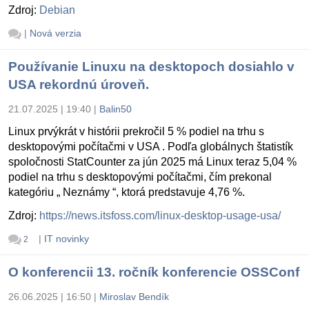
Zdroj:
Debian
|
Nová verzia
Používanie Linuxu na desktopoch dosiahlo v
USA rekordnú úroveň.
21.07.2025 | 19:40
|
Balin50
Linux prvýkrát v histórii prekročil 5 % podiel na trhu s
desktopovými počítačmi v USA . Podľa globálnych štatistík
spoločnosti StatCounter za jún 2025 má Linux teraz 5,04 %
podiel na trhu s desktopovými počítačmi, čím prekonal
kategóriu „ Neznámy “, ktorá predstavuje 4,76 %.
Zdroj:
https://news.itsfoss.com/linux-desktop-usage-usa/
|
IT novinky
2
O konferencii 13. ročník konferencie OSSConf
26.06.2025 | 16:50
|
Miroslav Bendík