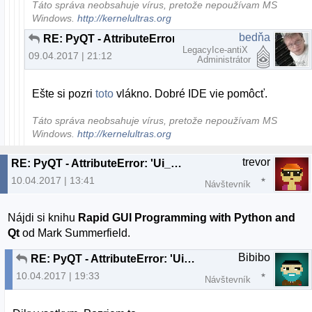
Táto správa neobsahuje vírus, pretože nepoužívam MS
Windows.
http://kernelultras.org
bedňa
RE: PyQT - AttributeError: 'Ui_Form' object has no attribute 'output_text'
LegacyIce-antiX
09.04.2017 | 21:12
Administrátor
Ešte si pozri
toto
vlákno. Dobré IDE vie pomôcť.
Táto správa neobsahuje vírus, pretože nepoužívam MS
Windows.
http://kernelultras.org
trevor
RE: PyQT - AttributeError: 'Ui_Form' object has no attribute 'output_text'
10.04.2017 | 13:41
Návštevník
Nájdi si knihu
Rapid GUI Programming with Python and
Qt
od Mark Summerfield.
Bibibo
RE: PyQT - AttributeError: 'Ui_Form' object has no attribute 'output_text'
10.04.2017 | 19:33
Návštevník