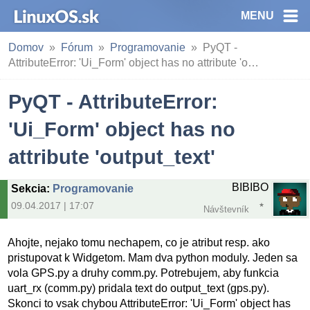
MENU
Domov
Fórum
Programovanie
PyQT -
AttributeError: 'Ui_Form' object has no attribute 'o…
PyQT - AttributeError:
'Ui_Form' object has no
attribute 'output_text'
BIBIBO
Sekcia
:
Programovanie
09.04.2017 | 17:07
Návštevník
Ahojte, nejako tomu nechapem, co je atribut resp. ako
pristupovat k Widgetom. Mam dva python moduly. Jeden sa
vola GPS.py a druhy comm.py. Potrebujem, aby funkcia
uart_rx (comm.py) pridala text do output_text (gps.py).
Skonci to vsak chybou AttributeError: 'Ui_Form' object has