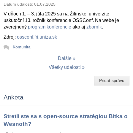
Dátum udalosti:
01.07.2025
V dňoch 1. – 3. júla 2025 sa na Žilinskej univerzite
uskutoční 13. ročník konferencie OSSConf. Na webe je
zverejnený
program konferencie
ako aj
zborník
.
Zdroj:
ossconf.fri.uniza.sk
|
Komunita
Ďalšie
Všetky udalosti
Pridať správu
Anketa
Stretli ste sa s open-source stratégiou Bitka o
Wesnoth?