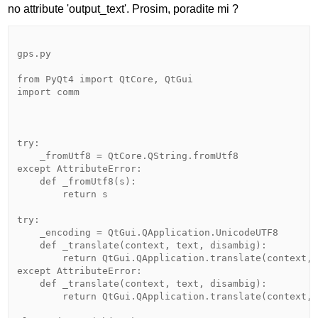
no attribute 'output_text'. Prosim, poradite mi ?
gps.py

from PyQt4 import QtCore, QtGui

import comm

try:

    _fromUtf8 = QtCore.QString.fromUtf8

except AttributeError:

    def _fromUtf8(s):

        return s

try:

    _encoding = QtGui.QApplication.UnicodeUTF8

    def _translate(context, text, disambig):

        return QtGui.QApplication.translate(context, 
except AttributeError:

    def _translate(context, text, disambig):

        return QtGui.QApplication.translate(context, 