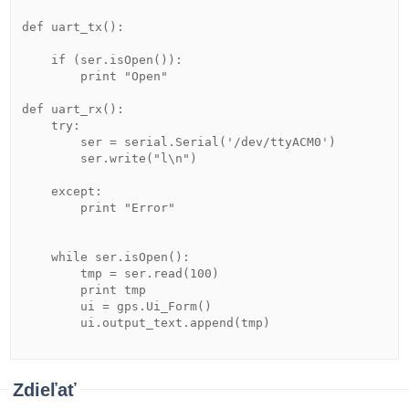
def uart_tx():

    if (ser.isOpen()):

        print "Open"

def uart_rx():

    try:

        ser = serial.Serial('/dev/ttyACM0')

        ser.write("l\n")

    except:

        print "Error"

    while ser.isOpen():

        tmp = ser.read(100)

        print tmp

        ui = gps.Ui_Form()

        ui.output_text.append(tmp) 

Zdieľať