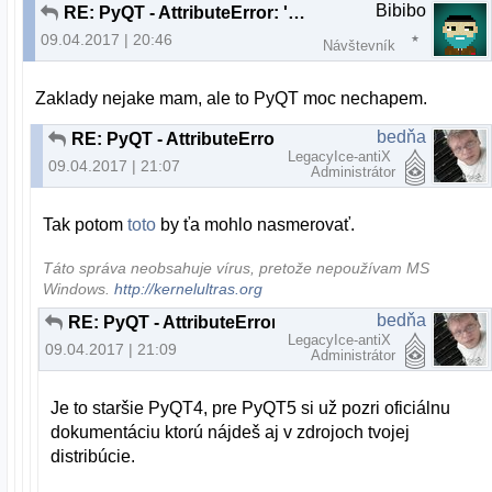
Bibibo
RE: PyQT - AttributeError: 'Ui_Form' object has no attribute 'output_text'
09.04.2017 | 20:46
Návštevník
Zaklady nejake mam, ale to PyQT moc nechapem.
bedňa
RE: PyQT - AttributeError: 'Ui_Form' object has no attribute 'output_text'
LegacyIce-antiX
09.04.2017 | 21:07
Administrátor
Tak potom
toto
by ťa mohlo nasmerovať.
Táto správa neobsahuje vírus, pretože nepoužívam MS
Windows.
http://kernelultras.org
bedňa
RE: PyQT - AttributeError: 'Ui_Form' object has no attribute 'output_text'
LegacyIce-antiX
09.04.2017 | 21:09
Administrátor
Je to staršie PyQT4, pre PyQT5 si už pozri oficiálnu
dokumentáciu ktorú nájdeš aj v zdrojoch tvojej
distribúcie.