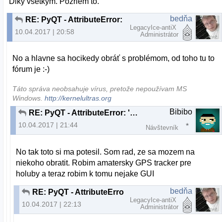
Diky vsetkym. Pozriem to.
bedňa
RE: PyQT - AttributeError: 'Ui_Form' object has no attribute 'output_text'
LegacyIce-antiX
10.04.2017 | 20:58
Administrátor
No a hlavne sa hocikedy obráť s problémom, od toho tu to
fórum je :-)
Táto správa neobsahuje vírus, pretože nepoužívam MS
Windows.
http://kernelultras.org
Bibibo
RE: PyQT - AttributeError: 'Ui_Form' object has no attribute 'output_text'
10.04.2017 | 21:44
Návštevník
No tak toto si ma potesil. Som rad, ze sa mozem na
niekoho obratit. Robim amatersky GPS tracker pre
holuby a teraz robim k tomu nejake GUI
bedňa
RE: PyQT - AttributeError: 'Ui_Form' object has no attribute 'output_text'
LegacyIce-antiX
10.04.2017 | 22:13
Administrátor