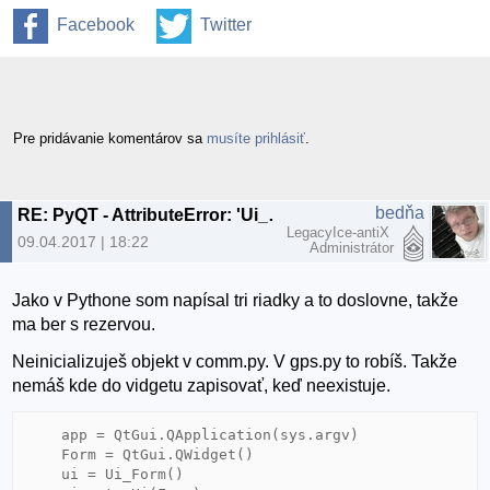
Facebook
Twitter
Pre pridávanie komentárov sa
musíte prihlásiť
.
bedňa
RE: PyQT - AttributeError: 'Ui_Form' object has no attribute 'output_text'
LegacyIce-antiX
09.04.2017 | 18:22
Administrátor
Jako v Pythone som napísal tri riadky a to doslovne, takže
ma ber s rezervou.
Neinicializuješ objekt v comm.py. V gps.py to robíš. Takže
nemáš kde do vidgetu zapisovať, keď neexistuje.
    app = QtGui.QApplication(sys.argv)

    Form = QtGui.QWidget()

    ui = Ui_Form()
