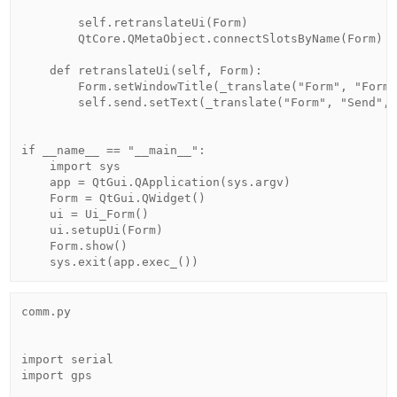
        self.retranslateUi(Form)

        QtCore.QMetaObject.connectSlotsByName(Form)

    def retranslateUi(self, Form):

        Form.setWindowTitle(_translate("Form", "Form"
        self.send.setText(_translate("Form", "Send", 
if __name__ == "__main__":

    import sys

    app = QtGui.QApplication(sys.argv)

    Form = QtGui.QWidget()

    ui = Ui_Form()

    ui.setupUi(Form)

    Form.show()

    sys.exit(app.exec_())
comm.py

import serial

import gps
