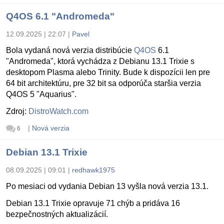
Q4OS 6.1 "Andromeda"
12.09.2025 | 22:07
|
Pavel
Bola vydaná nová verzia distribúcie
Q4OS
6.1
"Andromeda", ktorá vychádza z Debianu 13.1 Trixie s
desktopom Plasma alebo Trinity. Bude k dispozícii len pre
64 bit architektúru, pre 32 bit sa odporúča staršia verzia
Q4OS 5 "Aquarius".
Zdroj:
DistroWatch.com
|
Nová verzia
6
Debian 13.1 Trixie
08.09.2025 | 09:01
|
redhawk1975
Po mesiaci od vydania Debian 13 vyšla nová verzia 13.1.
Debian 13.1 Trixie opravuje 71 chýb a pridáva 16
bezpečnostných aktualizácií.