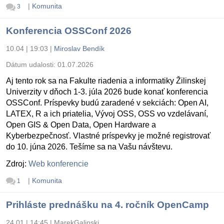
|
Komunita
3
Konferencia OSSConf 2026
10.04 | 19:03
|
Miroslav Bendík
Dátum udalosti:
01.07.2026
Aj tento rok sa na Fakulte riadenia a informatiky Žilinskej
Univerzity v dňoch 1-3. júla 2026 bude konať konferencia
OSSConf. Príspevky budú zaradené v sekciách: Open AI,
LATEX, R a ich priatelia, Vývoj OSS, OSS vo vzdelávaní,
Open GIS & Open Data, Open Hardware a
Kyberbezpečnosť. Vlastné príspevky je možné registrovať
do 10. júna 2026. Tešíme sa na Vašu návštevu.
Zdroj:
Web konferencie
|
Komunita
1
Prihláste prednášku na 4. ročník OpenCamp
24.01 | 14:45
|
MarekGalinski