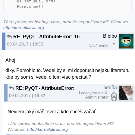
    ui.setupUi(Form)

    Form.show()
Táto správa neobsahuje vírus, pretože nepoužívam MS Windows.
http://kernelultras.org
Bibibo
RE: PyQT - AttributeError: 'Ui_Form' object has no attribute 'output_text'
09.04.2017 | 18:35
Návštevník
Ahoj,
diky. Pomohlo to. Vedel by si mi doporucit nejaku literaturu
kde by som si vedel o tom viac precitat ?
bedňa
RE: PyQT - AttributeError: 'Ui_Form' object has no attribute 'output_text'
LegacyIce-antiX
09.04.2017 | 19:32
Administrátor
Neviem jaký máš level a kde chceš začať.
Táto správa neobsahuje vírus, pretože nepoužívam MS
Windows.
http://kernelultras.org