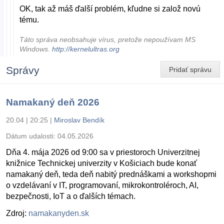
OK, tak až máš ďalší problém, kľudne si založ novú
tému.
Táto správa neobsahuje vírus, pretože nepoužívam MS
Windows.
http://kernelultras.org
Správy
Pridať správu
Namakaný deň 2026
20.04 | 20:25
|
Miroslav Bendík
Dátum udalosti:
04.05.2026
Dňa 4. mája 2026 od 9:00 sa v priestoroch Univerzitnej
knižnice Technickej univerzity v Košiciach bude konať
namakaný deň, teda deň nabitý prednáškami a workshopmi
o vzdelávaní v IT, programovaní, mikrokontroléroch, AI,
bezpečnosti, IoT a o ďalších témach.
Zdroj:
namakanyden.sk