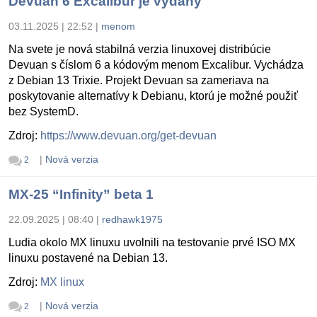
Devuan 6 Excalibur je vydaný
03.11.2025 | 22:52
|
menom
Na svete je nová stabilná verzia linuxovej distribúcie
Devuan s číslom 6 a kódovým menom Excalibur. Vychádza
z Debian 13 Trixie. Projekt Devuan sa zameriava na
poskytovanie alternatívy k Debianu, ktorú je možné použiť
bez SystemD.
Zdroj:
https://www.devuan.org/get-devuan
|
Nová verzia
2
MX-25 “Infinity” beta 1
22.09.2025 | 08:40
|
redhawk1975
Ludia okolo MX linuxu uvolnili na testovanie prvé ISO MX
linuxu postavené na Debian 13.
Zdroj:
MX linux
|
Nová verzia
2