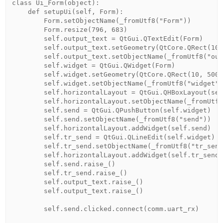
class Ui_Form(object):

    def setupUi(self, Form):

        Form.setObjectName(_fromUtf8("Form"))

        Form.resize(796, 683)

        self.output_text = QtGui.QTextEdit(Form)

        self.output_text.setGeometry(QtCore.QRect(10,
        self.output_text.setObjectName(_fromUtf8("out
        self.widget = QtGui.QWidget(Form)

        self.widget.setGeometry(QtCore.QRect(10, 500,
        self.widget.setObjectName(_fromUtf8("widget")
        self.horizontalLayout = QtGui.QHBoxLayout(sel
        self.horizontalLayout.setObjectName(_fromUtf8
        self.send = QtGui.QPushButton(self.widget)

        self.send.setObjectName(_fromUtf8("send"))

        self.horizontalLayout.addWidget(self.send)

        self.tr_send = QtGui.QLineEdit(self.widget)

        self.tr_send.setObjectName(_fromUtf8("tr_send
        self.horizontalLayout.addWidget(self.tr_send)
        self.send.raise_()

        self.tr_send.raise_()

        self.output_text.raise_()

        self.output_text.raise_()

        self.send.clicked.connect(comm.uart_rx)
