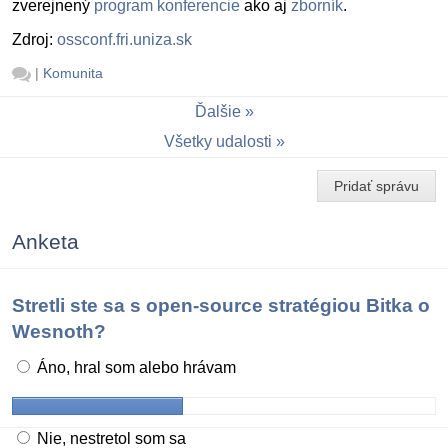
zverejnený
program konferencie
ako aj
zborník
.
Zdroj:
ossconf.fri.uniza.sk
|
Komunita
Ďalšie
Všetky udalosti
Pridať správu
Anketa
Stretli ste sa s open-source stratégiou Bitka o
Wesnoth?
Áno, hral som alebo hrávam
Nie, nestretol som sa