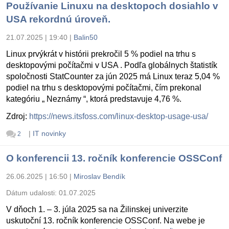
Používanie Linuxu na desktopoch dosiahlo v
USA rekordnú úroveň.
21.07.2025 | 19:40
|
Balin50
Linux prvýkrát v histórii prekročil 5 % podiel na trhu s
desktopovými počítačmi v USA . Podľa globálnych štatistík
spoločnosti StatCounter za jún 2025 má Linux teraz 5,04 %
podiel na trhu s desktopovými počítačmi, čím prekonal
kategóriu „ Neznámy “, ktorá predstavuje 4,76 %.
Zdroj:
https://news.itsfoss.com/linux-desktop-usage-usa/
|
IT novinky
2
O konferencii 13. ročník konferencie OSSConf
26.06.2025 | 16:50
|
Miroslav Bendík
Dátum udalosti:
01.07.2025
V dňoch 1. – 3. júla 2025 sa na Žilinskej univerzite
uskutoční 13. ročník konferencie OSSConf. Na webe je