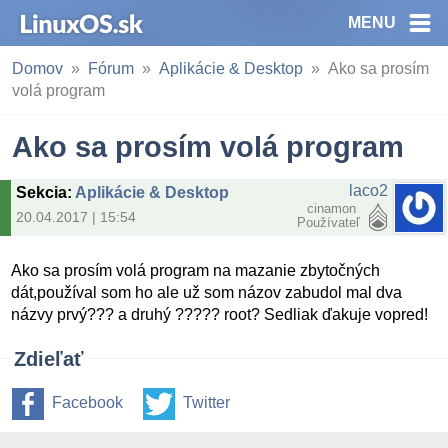
MENU
Domov
Fórum
Aplikácie & Desktop
Ako sa prosím
volá program
Ako sa prosím volá program
laco2
Sekcia
:
Aplikácie & Desktop
cinamon
20.04.2017 | 15:54
Používateľ
Ako sa prosím volá program na mazanie zbytočných
dát,používal som ho ale už som názov zabudol mal dva
názvy prvý??? a druhý ????? root? Sedliak ďakuje vopred!
Zdieľať
Facebook
Twitter