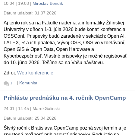
10.04 | 19:03
|
Miroslav Bendík
Dátum udalosti:
01.07.2026
Aj tento rok sa na Fakulte riadenia a informatiky Žilinskej
Univerzity v dňoch 1-3. júla 2026 bude konať konferencia
OSSConf. Príspevky budú zaradené v sekciách: Open AI,
LATEX, R a ich priatelia, Vývoj OSS, OSS vo vzdelávaní,
Open GIS & Open Data, Open Hardware a
Kyberbezpečnosť. Vlastné príspevky je možné registrovať
do 10. júna 2026. Tešíme sa na Vašu návštevu.
Zdroj:
Web konferencie
|
Komunita
1
Prihláste prednášku na 4. ročník OpenCamp
24.01 | 14:45
|
MarekGalinski
Dátum udalosti:
25.04.2026
Štvrtý ročník Bratislava OpenCamp pozná svoj termín a je
spustená možnosť prihlasovať príspevky. Podujatie sa