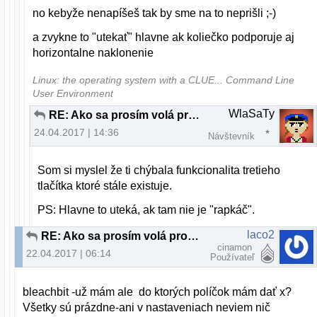
no kebyže nenapíšeš tak by sme na to neprišli ;-)
a zvykne to "utekať" hlavne ak koliečko podporuje aj
horizontalne naklonenie
Linux: the operating system with a CLUE... Command Line
User Environment
WlaSaTy
RE: Ako sa prosím volá program
24.04.2017 | 14:36
Návštevník
Som si myslel že ti chýbala funkcionalita tretieho
tlačítka ktoré stále existuje.
PS: Hlavne to uteká, ak tam nie je "rapkáč".
laco2
RE: Ako sa prosím volá program
cinamon
22.04.2017 | 06:14
Používateľ
bleachbit -už mám ale do ktorých políčok mám dať x?
Všetky sú prázdne-ani v nastaveniach neviem nič