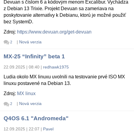
Devuan s číslom 6 a kódovým menom Excalibur. Vychádza
z Debian 13 Trixie. Projekt Devuan sa zameriava na
poskytovanie alternatívy k Debianu, ktorú je možné použiť
bez SystemD.
Zdroj:
https://www.devuan.org/get-devuan
|
Nová verzia
2
MX-25 “Infinity” beta 1
22.09.2025 | 08:40
|
redhawk1975
Ludia okolo MX linuxu uvolnili na testovanie prvé ISO MX
linuxu postavené na Debian 13.
Zdroj:
MX linux
|
Nová verzia
2
Q4OS 6.1 "Andromeda"
12.09.2025 | 22:07
|
Pavel