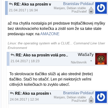
Branislav Poldauf
RE: Ako sa prosím volá program
Manjaro, Debian stable
21.04.2017 | 16:34
Používateľ
až ma chytila nostalgia pri predstave trojtlačítkovej myšky
bez skrolovacieho koliečka a zistil som že sa take stale
predavaju napr. na
AMAZONE
Linux: the operating system with a CLUE... Command Line User
Environment
WlaSaTy
RE: Ako sa prosím volá program
21.04.2017 | 18:23
Návštevník
To skrolovacie tlačítko slúži aj ako stredné (tretie)
tlačítko. Stačí ho stlačiť. Len pri niektorých veľmi
citlivých koliečkach to zvyklo utiecť.
Branislav Poldauf
RE: Ako sa prosím volá program
Manjaro, Debian stable
24.04.2017 | 12:34
Používateľ