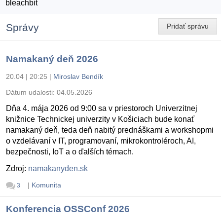
bleachbit
Správy
Pridať správu
Namakaný deň 2026
20.04 | 20:25
|
Miroslav Bendík
Dátum udalosti:
04.05.2026
Dňa 4. mája 2026 od 9:00 sa v priestoroch Univerzitnej
knižnice Technickej univerzity v Košiciach bude konať
namakaný deň, teda deň nabitý prednáškami a workshopmi
o vzdelávaní v IT, programovaní, mikrokontroléroch, AI,
bezpečnosti, IoT a o ďalších témach.
Zdroj:
namakanyden.sk
|
Komunita
3
Konferencia OSSConf 2026