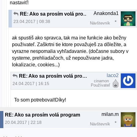
nastaviť!
Anakonda1
RE: Ako sa prosím volá program
23.04.2017 | 08:38
Návštevník
ak spustiš ako spravca, tak ma ine funkcie ako bežny
použivateľ. Zaškrtni tie ktore považuješ za dôležite, a
vyrazne nespomalia vyhľadavanie. (dočasne subory v
systeme, prehliadačoch, už nepouživane jadra,
lokalizacie, cookies...)
laco2
RE: Ako sa prosím volá program
cinamon
24.04.2017 | 16:15
Používateľ
To som potreboval!Díky!
milan.m
RE: Ako sa prosím volá program
20.04.2017 | 22:18
Návštevník