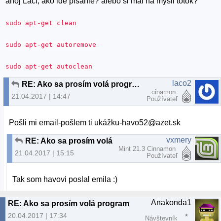
ahoj Laci, ako ide písanie? alebo si mal na mysli totok?
sudo apt-get clean
sudo apt-get autoremove
sudo apt-get autoclean
laco2
RE: Ako sa prosím volá program
cinamon
21.04.2017 | 14:47
Používateľ
Pošli mi email-pošlem ti ukážku-havo52@azet.sk
vxmery
RE: Ako sa prosím volá program
Mint 21.3 Cinnamon
21.04.2017 | 15:15
Používateľ
Tak som havovi poslal emila :)
Anakonda1
RE: Ako sa prosím volá program
20.04.2017 | 17:34
Návštevník