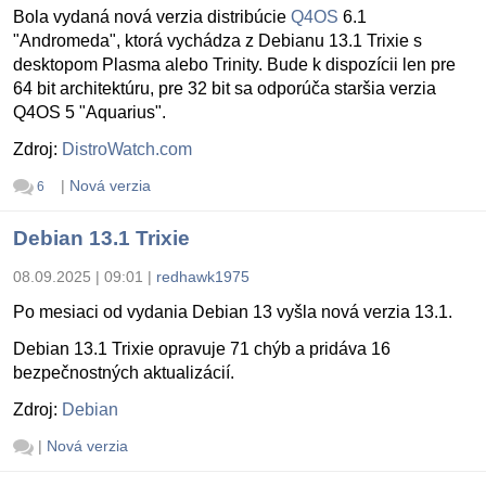
Bola vydaná nová verzia distribúcie
Q4OS
6.1
"Andromeda", ktorá vychádza z Debianu 13.1 Trixie s
desktopom Plasma alebo Trinity. Bude k dispozícii len pre
64 bit architektúru, pre 32 bit sa odporúča staršia verzia
Q4OS 5 "Aquarius".
Zdroj:
DistroWatch.com
|
Nová verzia
6
Debian 13.1 Trixie
08.09.2025 | 09:01
|
redhawk1975
Po mesiaci od vydania Debian 13 vyšla nová verzia 13.1.
Debian 13.1 Trixie opravuje 71 chýb a pridáva 16
bezpečnostných aktualizácií.
Zdroj:
Debian
|
Nová verzia