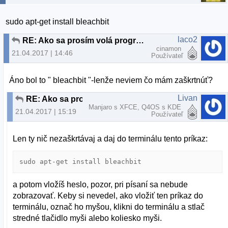
sudo apt-get install bleachbit
laco2
RE: Ako sa prosím volá program
cinamon
21.04.2017 | 14:46
Používateľ
Áno bol to " bleachbit "-lenže neviem čo mám zaškrtnúť?
Livan
RE: Ako sa prosím volá program
Manjaro s XFCE, Q4OS s KDE
21.04.2017 | 15:19
Používateľ
Len ty nič nezaškrtávaj a daj do terminálu tento príkaz:
sudo apt-get install bleachbit 
a potom vložíš heslo, pozor, pri písaní sa nebude
zobrazovať. Keby si nevedel, ako vložiť ten príkaz do
terminálu, označ ho myšou, klikni do terminálu a stlač
stredné tlačidlo myši alebo koliesko myši.